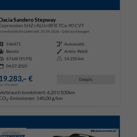
Dacia Sandero Stepway
Expression SHZ+ALU+RFK TCe 90 CVT
unverbindliche Lieferzeit:
20.09.2026
Gebrauchtwagen
Fahrzeugnr.
546471
Getriebe
Automatik
Kraftstoff
Benzin
Außenfarbe
Arktis-Weiß
Leistung
67 kW (91 PS)
Kilometerstand
14.250 km
04.07.2025
19.283,– €
Details
incl. 19% MwSt.
Verbrauch kombiniert:
6,20 l/100km
CO
-Emissionen:
140,00 g/km
2