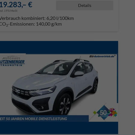
19.283,– €
Details
incl. 19% MwSt.
Verbrauch kombiniert:
6,20 l/100km
CO
-Emissionen:
140,00 g/km
2