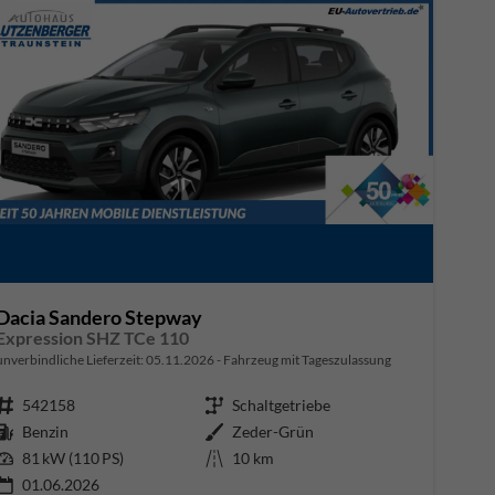
Dacia Sandero Stepway
Expression SHZ TCe 110
unverbindliche Lieferzeit:
05.11.2026
Fahrzeug mit Tageszulassung
Fahrzeugnr.
542158
Getriebe
Schaltgetriebe
Kraftstoff
Benzin
Außenfarbe
Zeder-Grün
Leistung
81 kW (110 PS)
Kilometerstand
10 km
01.06.2026