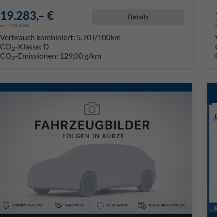
19.283,– €
Details
incl. 19% MwSt.
Verbrauch kombiniert:
5,70 l/100km
CO
-Klasse:
D
2
CO
-Emissionen:
129,00 g/km
2