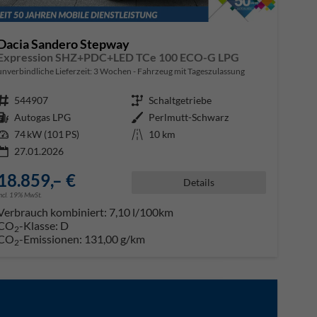
Dacia Sandero Stepway
Expression SHZ+PDC+LED TCe 100 ECO-G LPG
unverbindliche Lieferzeit:
3 Wochen
Fahrzeug mit Tageszulassung
Fahrzeugnr.
544907
Getriebe
Schaltgetriebe
Kraftstoff
Autogas LPG
Außenfarbe
Perlmutt-Schwarz
Leistung
74 kW (101 PS)
Kilometerstand
10 km
27.01.2026
18.859,– €
Details
incl. 19% MwSt.
Verbrauch kombiniert:
7,10 l/100km
CO
-Klasse:
D
2
CO
-Emissionen:
131,00 g/km
2