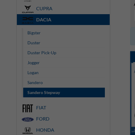
CUPRA
DACIA
Bigster
Duster
Duster Pick-Up
Jogger
Logan
Sandero
Sandero Stepway
FIAT
FORD
HONDA