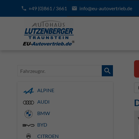
+49 (0)861 / 3661
info@eu-autovertrieb.de
Fahrzeugnr.
ALPINE
D
AUDI
BMW
BYD
CITROEN