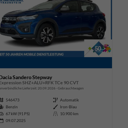
Dacia Sandero Stepway
Expression SHZ+ALU+RFK TCe 90 CVT
unverbindliche Lieferzeit:
20.09.2026
Gebrauchtwagen
Fahrzeugnr.
546473
Getriebe
Automatik
Kraftstoff
Benzin
Außenfarbe
Iron-Blau
Leistung
67 kW (91 PS)
Kilometerstand
10.900 km
09.07.2025