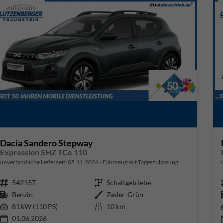
Dacia Sandero Stepway
Expression SHZ TCe 110
unverbindliche Lieferzeit:
05.11.2026
Fahrzeug mit Tageszulassung
Fahrzeugnr.
542157
Getriebe
Schaltgetriebe
Kraftstoff
Benzin
Außenfarbe
Zeder-Grün
Leistung
81 kW (110 PS)
Kilometerstand
10 km
01.06.2026