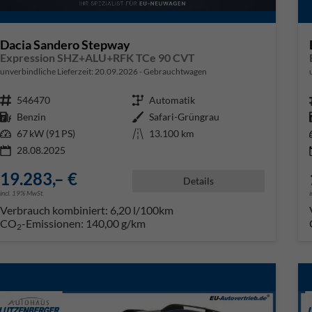
Dacia Sandero Stepway
Expression SHZ+ALU+RFK TCe 90 CVT
unverbindliche Lieferzeit:
20.09.2026
Gebrauchtwagen
Fahrzeugnr.
546470
Getriebe
Automatik
Kraftstoff
Benzin
Außenfarbe
Safari-Grüngrau
Leistung
67 kW (91 PS)
Kilometerstand
13.100 km
28.08.2025
19.283,– €
Details
incl. 19% MwSt.
Verbrauch kombiniert:
6,20 l/100km
CO
-Emissionen:
140,00 g/km
2