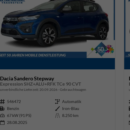
Dacia Sandero Stepway
Expression SHZ+ALU+RFK TCe 90 CVT
unverbindliche Lieferzeit:
20.09.2026
Gebrauchtwagen
Fahrzeugnr.
546472
Getriebe
Automatik
Kraftstoff
Benzin
Außenfarbe
Iron-Blau
Leistung
67 kW (91 PS)
Kilometerstand
8.250 km
28.08.2025