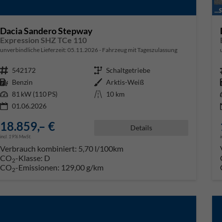
Dacia Sandero Stepway
Expression SHZ TCe 110
unverbindliche Lieferzeit:
05.11.2026
Fahrzeug mit Tageszulassung
Fahrzeugnr.
542172
Getriebe
Schaltgetriebe
Kraftstoff
Benzin
Außenfarbe
Arktis-Weiß
Leistung
81 kW (110 PS)
Kilometerstand
10 km
01.06.2026
18.859,– €
Details
incl. 19% MwSt.
Verbrauch kombiniert:
5,70 l/100km
CO
-Klasse:
D
2
CO
-Emissionen:
129,00 g/km
2