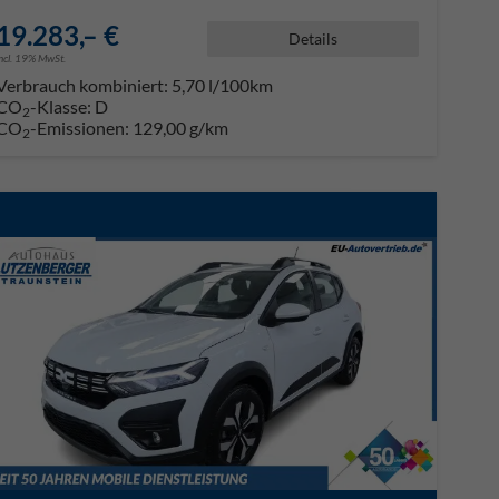
19.283,– €
Details
incl. 19% MwSt.
Verbrauch kombiniert:
5,70 l/100km
CO
-Klasse:
D
2
CO
-Emissionen:
129,00 g/km
2