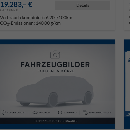
19.283,– €
Details
incl. 19% MwSt.
Verbrauch kombiniert:
6,20 l/100km
CO
-Emissionen:
140,00 g/km
2