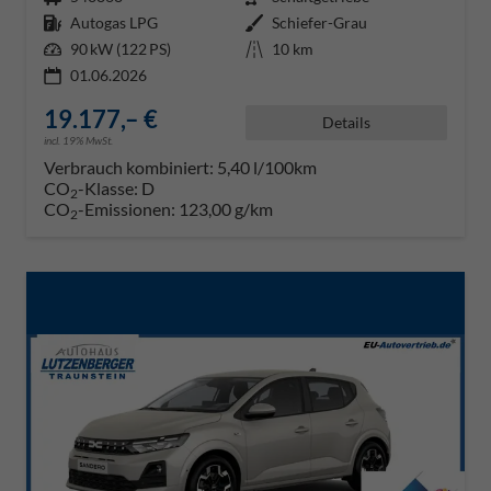
Kraftstoff
Autogas LPG
Außenfarbe
Schiefer-Grau
Leistung
90 kW (122 PS)
Kilometerstand
10 km
01.06.2026
19.177,– €
Details
incl. 19% MwSt.
Verbrauch kombiniert:
5,40 l/100km
CO
-Klasse:
D
2
CO
-Emissionen:
123,00 g/km
2