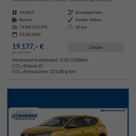
Fahrzeugnr.
543864
Getriebe
Schaltgetriebe
Kraftstoff
Benzin
Außenfarbe
Amber Yellow
Leistung
74 kW (101 PS)
Kilometerstand
10 km
01.06.2026
19.177,– €
Details
incl. 19% MwSt.
Verbrauch kombiniert:
5,30 l/100km
CO
-Klasse:
D
2
CO
-Emissionen:
121,00 g/km
2