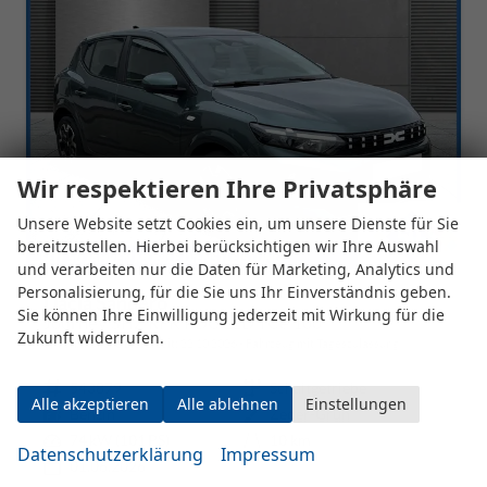
Wir respektieren Ihre Privatsphäre
Unsere Website setzt Cookies ein, um unsere Dienste für Sie
bereitzustellen. Hierbei berücksichtigen wir Ihre Auswahl
und verarbeiten nur die Daten für Marketing, Analytics und
Personalisierung, für die Sie uns Ihr Einverständnis geben.
Dacia Sandero
Sie können Ihre Einwilligung jederzeit mit Wirkung für die
Journey SHZ RFK PDC LED TCe 100
Zukunft widerrufen.
unverbindliche Lieferzeit:
22.10.2026
Fahrzeug mit Tageszulassung
Fahrzeugnr.
543879
Getriebe
Schaltgetriebe
Alle akzeptieren
Alle ablehnen
Einstellungen
Kraftstoff
Benzin
Außenfarbe
Zeder-Grün
Leistung
74 kW (101 PS)
Kilometerstand
10 km
Datenschutzerklärung
Impressum
01.06.2026