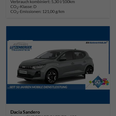
Verbrauch kombiniert:
5,30 l/100km
CO
-Klasse:
D
2
CO
-Emissionen:
121,00 g/km
2
Dacia Sandero