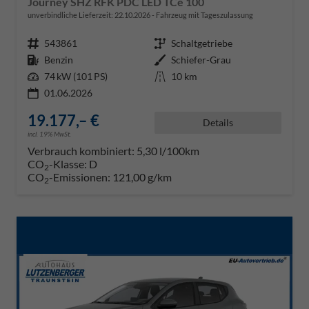
Journey SHZ RFK PDC LED TCe 100
unverbindliche Lieferzeit:
22.10.2026
Fahrzeug mit Tageszulassung
Fahrzeugnr.
543861
Getriebe
Schaltgetriebe
Kraftstoff
Benzin
Außenfarbe
Schiefer-Grau
Leistung
74 kW (101 PS)
Kilometerstand
10 km
01.06.2026
19.177,– €
Details
incl. 19% MwSt.
Verbrauch kombiniert:
5,30 l/100km
CO
-Klasse:
D
2
CO
-Emissionen:
121,00 g/km
2