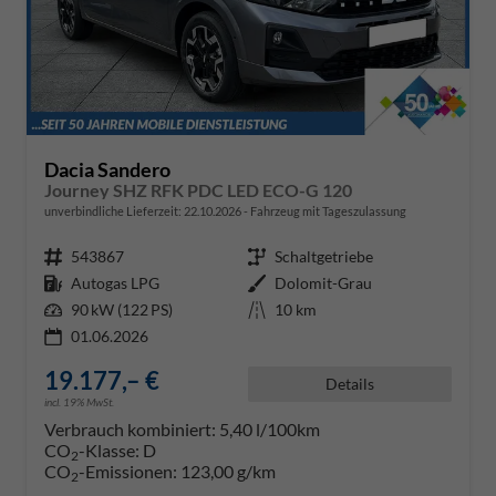
Dacia Sandero
Journey SHZ RFK PDC LED ECO-G 120
unverbindliche Lieferzeit:
22.10.2026
Fahrzeug mit Tageszulassung
Fahrzeugnr.
543867
Getriebe
Schaltgetriebe
Kraftstoff
Autogas LPG
Außenfarbe
Dolomit-Grau
Leistung
90 kW (122 PS)
Kilometerstand
10 km
01.06.2026
19.177,– €
Details
incl. 19% MwSt.
Verbrauch kombiniert:
5,40 l/100km
CO
-Klasse:
D
2
CO
-Emissionen:
123,00 g/km
2