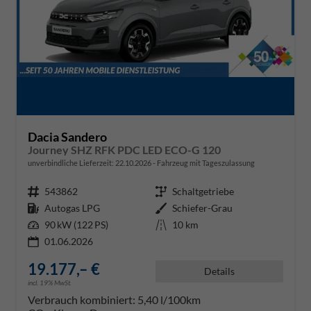
Dacia Sandero
Journey SHZ RFK PDC LED ECO-G 120
unverbindliche Lieferzeit:
22.10.2026
Fahrzeug mit Tageszulassung
Fahrzeugnr.
543862
Getriebe
Schaltgetriebe
Kraftstoff
Autogas LPG
Außenfarbe
Schiefer-Grau
Leistung
90 kW (122 PS)
Kilometerstand
10 km
01.06.2026
19.177,– €
Details
incl. 19% MwSt.
Verbrauch kombiniert:
5,40 l/100km