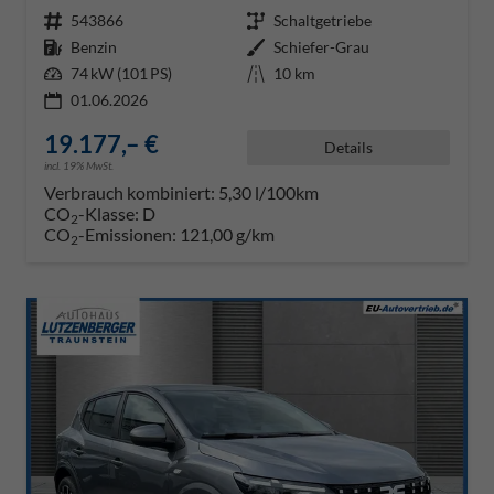
Fahrzeugnr.
543866
Getriebe
Schaltgetriebe
Kraftstoff
Benzin
Außenfarbe
Schiefer-Grau
Leistung
74 kW (101 PS)
Kilometerstand
10 km
01.06.2026
19.177,– €
Details
incl. 19% MwSt.
Verbrauch kombiniert:
5,30 l/100km
CO
-Klasse:
D
2
CO
-Emissionen:
121,00 g/km
2