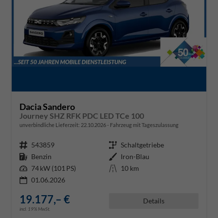
Dacia Sandero
Journey SHZ RFK PDC LED TCe 100
unverbindliche Lieferzeit:
22.10.2026
Fahrzeug mit Tageszulassung
Fahrzeugnr.
543859
Getriebe
Schaltgetriebe
Kraftstoff
Benzin
Außenfarbe
Iron-Blau
Leistung
74 kW (101 PS)
Kilometerstand
10 km
01.06.2026
19.177,– €
Details
incl. 19% MwSt.