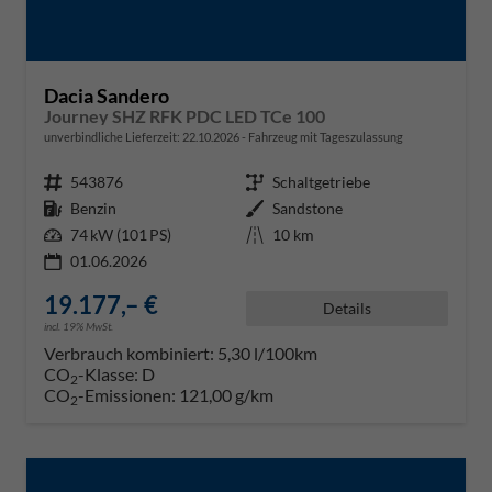
Dacia Sandero
Journey SHZ RFK PDC LED TCe 100
unverbindliche Lieferzeit:
22.10.2026
Fahrzeug mit Tageszulassung
Fahrzeugnr.
543876
Getriebe
Schaltgetriebe
Kraftstoff
Benzin
Außenfarbe
Sandstone
Leistung
74 kW (101 PS)
Kilometerstand
10 km
01.06.2026
19.177,– €
Details
incl. 19% MwSt.
Verbrauch kombiniert:
5,30 l/100km
CO
-Klasse:
D
2
CO
-Emissionen:
121,00 g/km
2