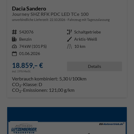
Dacia Sandero
Journey SHZ RFK PDC LED TCe 100
unverbindliche Lieferzeit:
22.10.2026
Fahrzeug mit Tageszulassung
Fahrzeugnr.
542076
Getriebe
Schaltgetriebe
Kraftstoff
Benzin
Außenfarbe
Arktis-Weiß
Leistung
74 kW (101 PS)
Kilometerstand
10 km
01.06.2026
18.859,– €
Details
incl. 19% MwSt.
Verbrauch kombiniert:
5,30 l/100km
CO
-Klasse:
D
2
CO
-Emissionen:
121,00 g/km
2