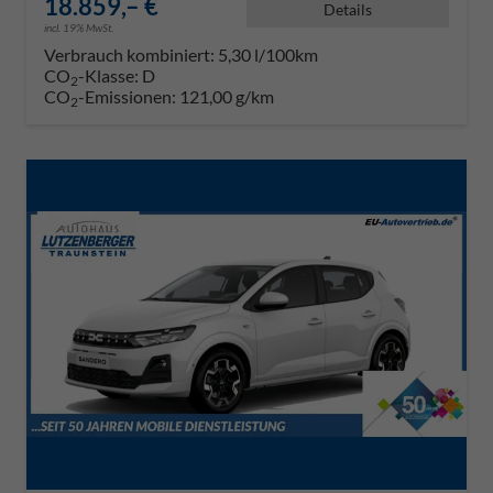
18.859,– €
Details
incl. 19% MwSt.
Verbrauch kombiniert:
5,30 l/100km
CO
-Klasse:
D
2
CO
-Emissionen:
121,00 g/km
2