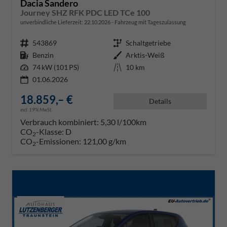
Dacia Sandero
Journey SHZ RFK PDC LED TCe 100
unverbindliche Lieferzeit:
22.10.2026
Fahrzeug mit Tageszulassung
Fahrzeugnr.
543869
Getriebe
Schaltgetriebe
Kraftstoff
Benzin
Außenfarbe
Arktis-Weiß
Leistung
74 kW (101 PS)
Kilometerstand
10 km
01.06.2026
18.859,– €
Details
incl. 19% MwSt.
Verbrauch kombiniert:
5,30 l/100km
CO
-Klasse:
D
2
CO
-Emissionen:
121,00 g/km
2