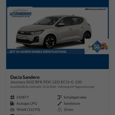
Dacia Sandero
Journey SHZ RFK PDC LED ECO-G 120
unverbindliche Lieferzeit:
22.10.2026
Fahrzeug mit Tageszulassung
Fahrzeugnr.
543877
Getriebe
Schaltgetriebe
Kraftstoff
Autogas LPG
Außenfarbe
Sandstone
Leistung
90 kW (122 PS)
Kilometerstand
10 km