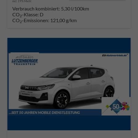
incl. 19% MwSt.
Verbrauch kombiniert:
5,30 l/100km
CO
-Klasse:
D
2
CO
-Emissionen:
121,00 g/km
2