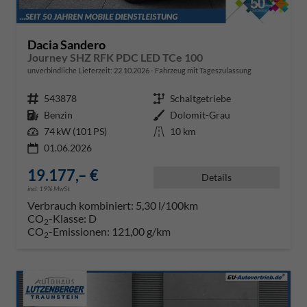
Dacia Sandero
Journey SHZ RFK PDC LED TCe 100
unverbindliche Lieferzeit:
22.10.2026
Fahrzeug mit Tageszulassung
Fahrzeugnr.
543878
Getriebe
Schaltgetriebe
Kraftstoff
Benzin
Außenfarbe
Dolomit-Grau
Leistung
74 kW (101 PS)
Kilometerstand
10 km
01.06.2026
19.177,– €
Details
incl. 19% MwSt.
Verbrauch kombiniert:
5,30 l/100km
CO
-Klasse:
D
2
CO
-Emissionen:
121,00 g/km
2