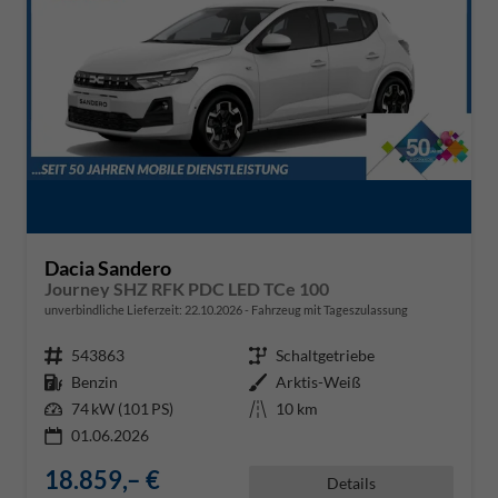
Dacia Sandero
Journey SHZ RFK PDC LED TCe 100
unverbindliche Lieferzeit:
22.10.2026
Fahrzeug mit Tageszulassung
Fahrzeugnr.
543863
Getriebe
Schaltgetriebe
Kraftstoff
Benzin
Außenfarbe
Arktis-Weiß
Leistung
74 kW (101 PS)
Kilometerstand
10 km
01.06.2026
18.859,– €
Details