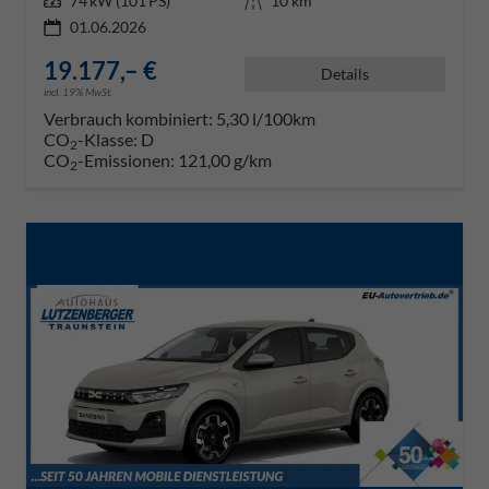
Leistung
74 kW (101 PS)
Kilometerstand
10 km
01.06.2026
19.177,– €
Details
incl. 19% MwSt.
Verbrauch kombiniert:
5,30 l/100km
CO
-Klasse:
D
2
CO
-Emissionen:
121,00 g/km
2