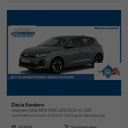
Dacia Sandero
Journey SHZ RFK PDC LED ECO-G 120
unverbindliche Lieferzeit:
22.10.2026
Fahrzeug mit Tageszulassung
Fahrzeugnr.
543868
Getriebe
Schaltgetriebe