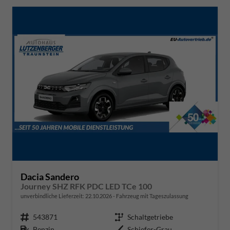
Dacia Sandero
Journey SHZ RFK PDC LED TCe 100
unverbindliche Lieferzeit:
22.10.2026
Fahrzeug mit Tageszulassung
Fahrzeugnr.
543871
Getriebe
Schaltgetriebe
Kraftstoff
Benzin
Außenfarbe
Schiefer-Grau