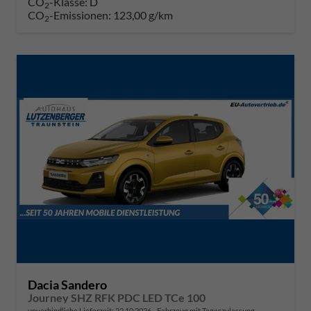
CO
-Klasse:
D
2
CO
-Emissionen:
123,00 g/km
2
Dacia Sandero
Journey SHZ RFK PDC LED TCe 100
unverbindliche Lieferzeit:
22.10.2026
Fahrzeug mit Tageszulassung