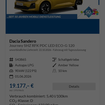
Dacia Sandero
Journey SHZ RFK PDC LED ECO-G 120
unverbindliche Lieferzeit:
22.10.2026
Fahrzeug mit Tageszulassung
Fahrzeugnr.
543865
Getriebe
Schaltgetriebe
Kraftstoff
Autogas LPG
Außenfarbe
Amber Yellow
Leistung
90 kW (122 PS)
Kilometerstand
10 km
01.06.2026
19.177,– €
Details
incl. 19% MwSt.
Verbrauch kombiniert:
5,40 l/100km
CO
-Klasse:
D
2
CO
-Emissionen:
123,00 g/km