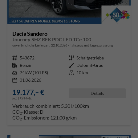
Dacia Sandero
Journey SHZ RFK PDC LED TCe 100
unverbindliche Lieferzeit:
22.10.2026
Fahrzeug mit Tageszulassung
Fahrzeugnr.
543872
Getriebe
Schaltgetriebe
Kraftstoff
Benzin
Außenfarbe
Dolomit-Grau
Leistung
74 kW (101 PS)
Kilometerstand
10 km
01.06.2026
19.177,– €
Details
incl. 19% MwSt.
Verbrauch kombiniert:
5,30 l/100km
CO
-Klasse:
D
2
CO
-Emissionen:
121,00 g/km
2