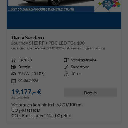
Dacia Sandero
Journey SHZ RFK PDC LED TCe 100
unverbindliche Lieferzeit:
22.10.2026
Fahrzeug mit Tageszulassung
Fahrzeugnr.
543870
Getriebe
Schaltgetriebe
Kraftstoff
Benzin
Außenfarbe
Sandstone
Leistung
74 kW (101 PS)
Kilometerstand
10 km
01.06.2026
19.177,– €
Details
incl. 19% MwSt.
Verbrauch kombiniert:
5,30 l/100km
CO
-Klasse:
D
2
CO
-Emissionen:
121,00 g/km
2