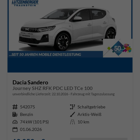
Dacia Sandero
Journey SHZ RFK PDC LED TCe 100
unverbindliche Lieferzeit:
22.10.2026
Fahrzeug mit Tageszulassung
Fahrzeugnr.
542075
Getriebe
Schaltgetriebe
Kraftstoff
Benzin
Außenfarbe
Arktis-Weiß
Leistung
74 kW (101 PS)
Kilometerstand
10 km
01.06.2026