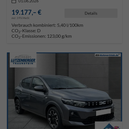
01.06.2026
19.177,– €
Details
incl. 19% MwSt.
Verbrauch kombiniert:
5,40 l/100km
CO
-Klasse:
D
2
CO
-Emissionen:
123,00 g/km
2