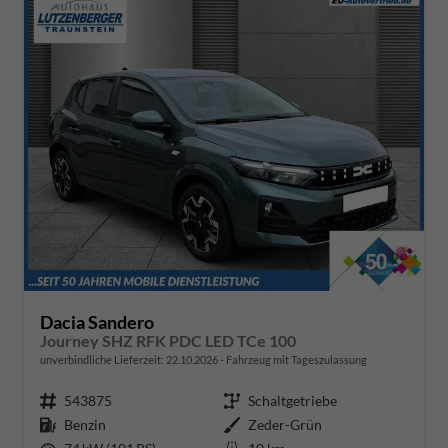
Dacia Sandero
Journey SHZ RFK PDC LED TCe 100
unverbindliche Lieferzeit:
22.10.2026
Fahrzeug mit Tageszulassung
Fahrzeugnr.
543875
Getriebe
Schaltgetriebe
Kraftstoff
Benzin
Außenfarbe
Zeder-Grün