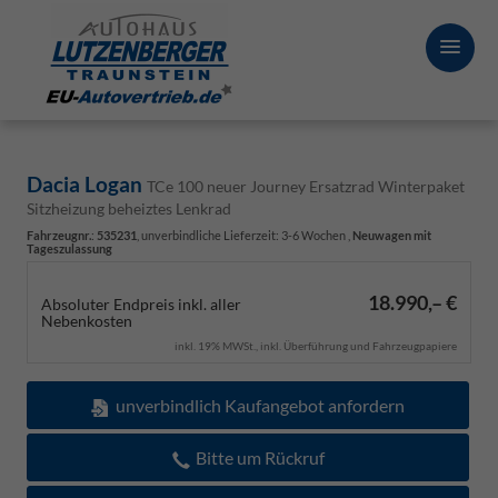
Dacia Logan
TCe 100 neuer Journey Ersatzrad Winterpaket
Sitzheizung beheiztes Lenkrad
Fahrzeugnr.
:
535231
, unverbindliche Lieferzeit: 3-6 Wochen ,
Neuwagen mit
Tageszulassung
18.990,– €
Absoluter Endpreis inkl. aller
Nebenkosten
inkl. 19% MWSt., inkl. Überführung und Fahrzeugpapiere
unverbindlich Kaufangebot anfordern
Bitte um Rückruf