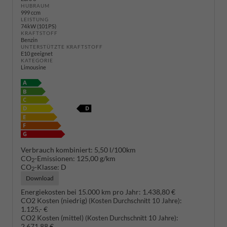
HUBRAUM
999 ccm
LEISTUNG
74 kW (101 PS)
KRAFTSTOFF
Benzin
UNTERSTÜTZTE KRAFTSTOFF
E10 geeignet
KATEGORIE
Limousine
Verbrauch kombiniert:
5,50 l/100km
CO
-Emissionen:
125,00 g/km
2
CO
-Klasse:
D
2
Download
Energiekosten bei 15.000 km pro Jahr:
1.438,80 €
CO2 Kosten (niedrig)
:
(Kosten Durchschnitt 10 Jahre)
1.125,- €
CO2 Kosten (mittel)
:
(Kosten Durchschnitt 10 Jahre)
2.671,88 €