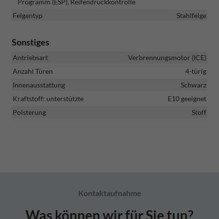
Programm (ESP), Reifendruckkontrolle
Felgentyp
Stahlfelge
Sonstiges
Antriebsart
Verbrennungsmotor (ICE)
Anzahl Türen
4-türig
Innenausstattung
Schwarz
Kraftstoff: unterstützte
E10 geeignet
Polsterung
Stoff
Kontaktaufnahme
Was können wir für Sie tun?