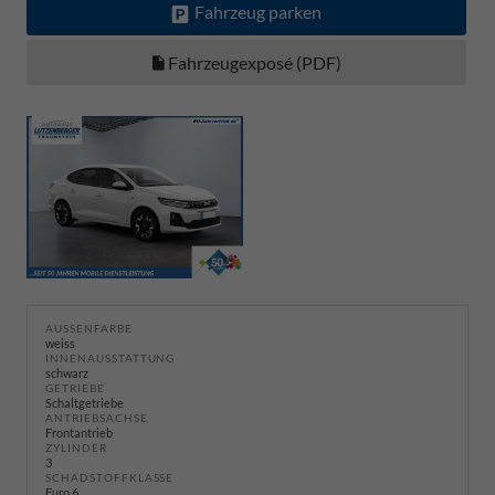
Fahrzeug parken
Fahrzeugexposé (PDF)
AUSSENFARBE
weiss
INNENAUSSTATTUNG
schwarz
GETRIEBE
Schaltgetriebe
ANTRIEBSACHSE
Frontantrieb
ZYLINDER
3
SCHADSTOFFKLASSE
Euro 6