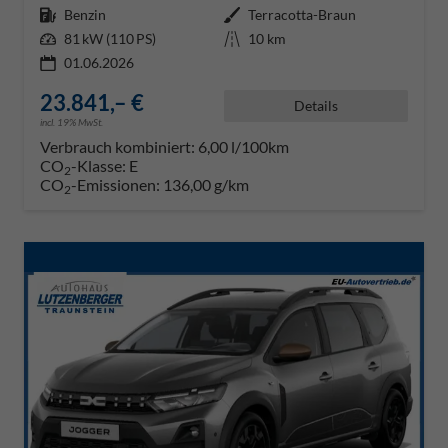
Kraftstoff
Benzin
Außenfarbe
Terracotta-Braun
Leistung
81 kW (110 PS)
Kilometerstand
10 km
01.06.2026
23.841,– €
Details
incl. 19% MwSt.
Verbrauch kombiniert:
6,00 l/100km
CO
-Klasse:
E
2
CO
-Emissionen:
136,00 g/km
2