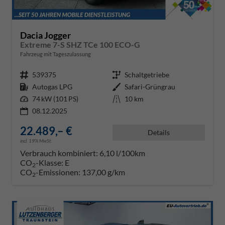
Dacia Jogger
Extreme 7-S SHZ TCe 100 ECO-G
Fahrzeug mit Tageszulassung
Fahrzeugnr.
539375
Getriebe
Schaltgetriebe
Kraftstoff
Autogas LPG
Außenfarbe
Safari-Grüngrau
Leistung
74 kW (101 PS)
Kilometerstand
10 km
08.12.2025
22.489,– €
Details
incl. 19% MwSt.
Verbrauch kombiniert:
6,10 l/100km
CO
-Klasse:
E
2
CO
-Emissionen:
137,00 g/km
2