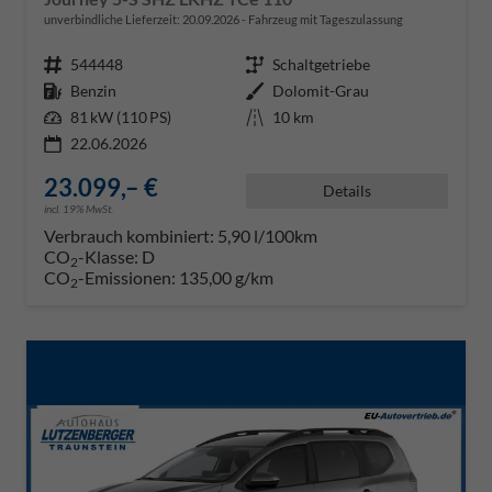
unverbindliche Lieferzeit:
20.09.2026
Fahrzeug mit Tageszulassung
Fahrzeugnr.
544448
Getriebe
Schaltgetriebe
Kraftstoff
Benzin
Außenfarbe
Dolomit-Grau
Leistung
81 kW (110 PS)
Kilometerstand
10 km
22.06.2026
23.099,– €
Details
incl. 19% MwSt.
Verbrauch kombiniert:
5,90 l/100km
CO
-Klasse:
D
2
CO
-Emissionen:
135,00 g/km
2