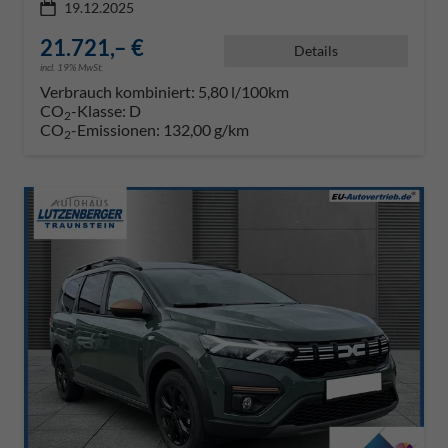
19.12.2025
21.721,– €
Details
incl. 19% MwSt.
Verbrauch kombiniert:
5,80 l/100km
CO
-Klasse:
D
2
CO
-Emissionen:
132,00 g/km
2