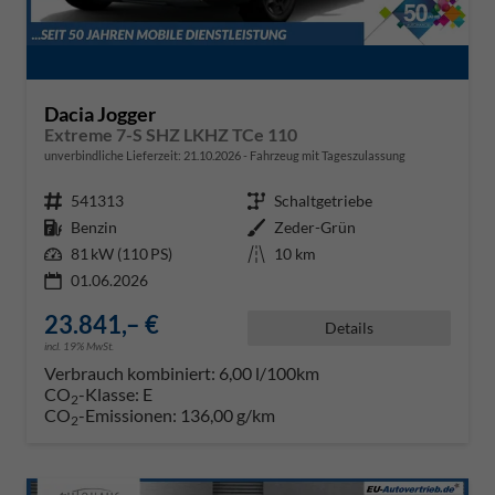
Dacia Jogger
Extreme 7-S SHZ LKHZ TCe 110
unverbindliche Lieferzeit:
21.10.2026
Fahrzeug mit Tageszulassung
Fahrzeugnr.
541313
Getriebe
Schaltgetriebe
Kraftstoff
Benzin
Außenfarbe
Zeder-Grün
Leistung
81 kW (110 PS)
Kilometerstand
10 km
01.06.2026
23.841,– €
Details
incl. 19% MwSt.
Verbrauch kombiniert:
6,00 l/100km
CO
-Klasse:
E
2
CO
-Emissionen:
136,00 g/km
2