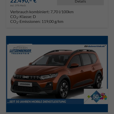
22.490,– €
Details
incl. 19% MwSt.
Verbrauch kombiniert:
7,70 l/100km
CO
-Klasse:
D
2
CO
-Emissionen:
119,00 g/km
2