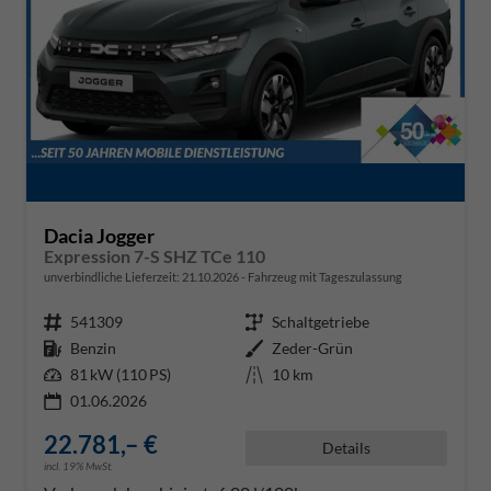
Dacia Jogger
Expression 7-S SHZ TCe 110
unverbindliche Lieferzeit:
21.10.2026
Fahrzeug mit Tageszulassung
Fahrzeugnr.
541309
Getriebe
Schaltgetriebe
Kraftstoff
Benzin
Außenfarbe
Zeder-Grün
Leistung
81 kW (110 PS)
Kilometerstand
10 km
01.06.2026
22.781,– €
Details
incl. 19% MwSt.