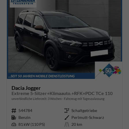
Dacia Jogger
Extreme 5-Sitzer+Klimaauto.+RFK+PDC TCe 110
unverbindliche Lieferzeit:
3 Wochen
Fahrzeug mit Tageszulassung
Fahrzeugnr.
544784
Getriebe
Schaltgetriebe
Kraftstoff
Benzin
Außenfarbe
Perlmutt-Schwarz
Leistung
81 kW (110 PS)
Kilometerstand
20 km