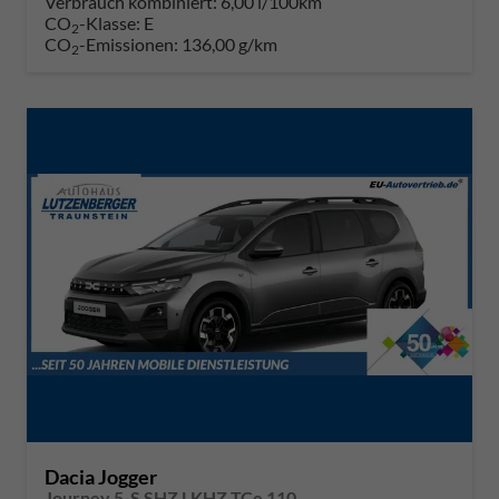
Verbrauch kombiniert:
6,00 l/100km
CO
-Klasse:
E
2
CO
-Emissionen:
136,00 g/km
2
Dacia Jogger
Journey 5-S SHZ LKHZ TCe 110