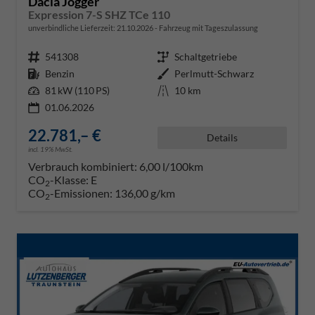
Dacia Jogger
Expression 7-S SHZ TCe 110
unverbindliche Lieferzeit:
21.10.2026
Fahrzeug mit Tageszulassung
Fahrzeugnr.
541308
Getriebe
Schaltgetriebe
Kraftstoff
Benzin
Außenfarbe
Perlmutt-Schwarz
Leistung
81 kW (110 PS)
Kilometerstand
10 km
01.06.2026
22.781,– €
Details
incl. 19% MwSt.
Verbrauch kombiniert:
6,00 l/100km
CO
-Klasse:
E
2
CO
-Emissionen:
136,00 g/km
2