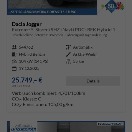
Dacia Jogger
Extreme 5-Sitzer+SHZ+Navi+PDC+RFK Hybrid 140
unverbindliche Lieferzeit:
3 Wochen
Fahrzeug mit Tageszulassung
Fahrzeugnr.
544762
Getriebe
Automatik
Kraftstoff
Hybrid Benzin
Außenfarbe
Arktis-Weiß
Leistung
104 kW (141 PS)
Kilometerstand
35 km
19.12.2025
25.749,– €
Details
incl. 19% MwSt.
Verbrauch kombiniert:
4,70 l/100km
CO
-Klasse:
C
2
CO
-Emissionen:
105,00 g/km
2