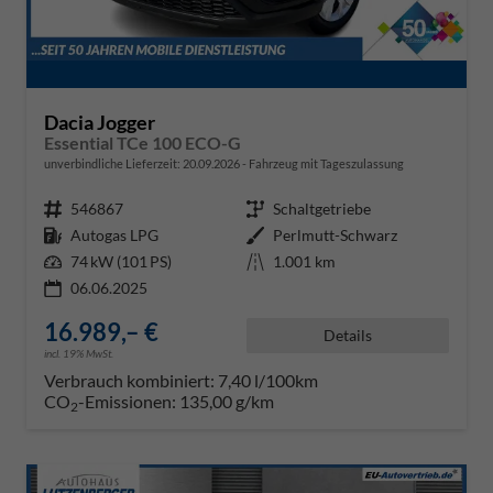
Dacia Jogger
Essential TCe 100 ECO-G
unverbindliche Lieferzeit:
20.09.2026
Fahrzeug mit Tageszulassung
Fahrzeugnr.
546867
Getriebe
Schaltgetriebe
Kraftstoff
Autogas LPG
Außenfarbe
Perlmutt-Schwarz
Leistung
74 kW (101 PS)
Kilometerstand
1.001 km
06.06.2025
16.989,– €
Details
incl. 19% MwSt.
Verbrauch kombiniert:
7,40 l/100km
CO
-Emissionen:
135,00 g/km
2