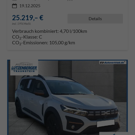
19.12.2025
25.219,– €
Details
incl. 19% MwSt.
Verbrauch kombiniert:
4,70 l/100km
CO
-Klasse:
C
2
CO
-Emissionen:
105,00 g/km
2