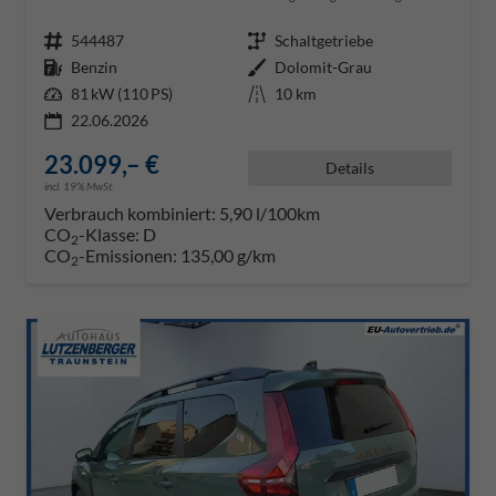
Fahrzeugnr.
544487
Getriebe
Schaltgetriebe
Kraftstoff
Benzin
Außenfarbe
Dolomit-Grau
Leistung
81 kW (110 PS)
Kilometerstand
10 km
22.06.2026
23.099,– €
Details
incl. 19% MwSt.
Verbrauch kombiniert:
5,90 l/100km
CO
-Klasse:
D
2
CO
-Emissionen:
135,00 g/km
2