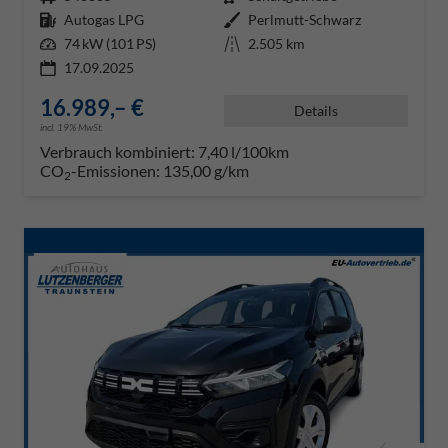
Kraftstoff
Autogas LPG
Außenfarbe
Perlmutt-Schwarz
Leistung
74 kW (101 PS)
Kilometerstand
2.505 km
17.09.2025
16.989,– €
Details
incl. 19% MwSt.
Verbrauch kombiniert:
7,40 l/100km
CO
-Emissionen:
135,00 g/km
2