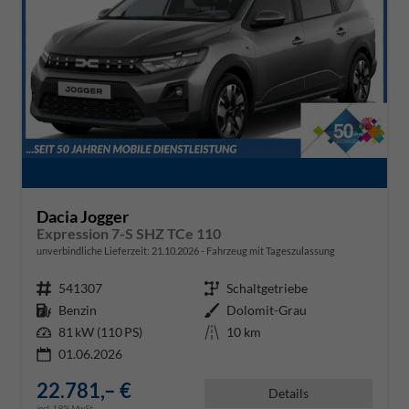
Dacia Jogger
Expression 7-S SHZ TCe 110
unverbindliche Lieferzeit:
21.10.2026
Fahrzeug mit Tageszulassung
Fahrzeugnr.
541307
Getriebe
Schaltgetriebe
Kraftstoff
Benzin
Außenfarbe
Dolomit-Grau
Leistung
81 kW (110 PS)
Kilometerstand
10 km
01.06.2026
22.781,– €
Details
incl. 19% MwSt.