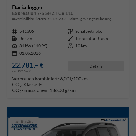
Dacia Jogger
Expression 7-S SHZ TCe 110
unverbindliche Lieferzeit:
21.10.2026
Fahrzeug mit Tageszulassung
Fahrzeugnr.
541306
Getriebe
Schaltgetriebe
Kraftstoff
Benzin
Außenfarbe
Terracotta-Braun
Leistung
81 kW (110 PS)
Kilometerstand
10 km
01.06.2026
22.781,– €
Details
incl. 19% MwSt.
Verbrauch kombiniert:
6,00 l/100km
CO
-Klasse:
E
2
CO
-Emissionen:
136,00 g/km
2