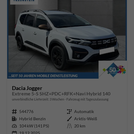
Dacia Jogger
Extreme 5-S SHZ+PDC+RFK+Navi Hybrid 140
unverbindliche Lieferzeit:
3 Wochen
Fahrzeug mit Tageszulassung
Fahrzeugnr.
544776
Getriebe
Automatik
Kraftstoff
Hybrid Benzin
Außenfarbe
Arktis-Weiß
Leistung
104 kW (141 PS)
Kilometerstand
20 km
19.12.2025