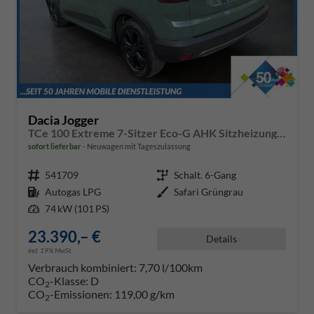
Dacia Jogger
TCe 100 Extreme 7-Sitzer Eco-G AHK Sitzheizung Klimaautomatik Einparkhilfe hinten Rückfahrkamera
sofort lieferbar
Neuwagen mit Tageszulassung
Fahrzeugnr.
541709
Getriebe
Schalt. 6-Gang
Kraftstoff
Autogas LPG
Außenfarbe
Safari Grüngrau
Leistung
74 kW (101 PS)
23.390,– €
Details
incl. 19% MwSt.
Verbrauch kombiniert:
7,70 l/100km
CO
-Klasse:
D
2
CO
-Emissionen:
119,00 g/km
2