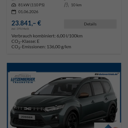
Leistung
81 kW (110 PS)
Kilometerstand
10 km
01.06.2026
23.841,– €
Details
incl. 19% MwSt.
Verbrauch kombiniert:
6,00 l/100km
CO
-Klasse:
E
2
CO
-Emissionen:
136,00 g/km
2