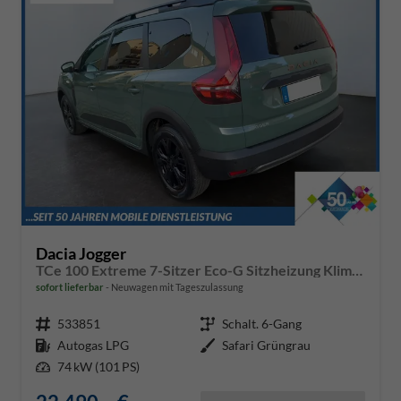
Dacia Jogger
TCe 100 Extreme 7-Sitzer Eco-G Sitzheizung Klimaautomatik Einparkhilfe hinten Rückfahrkamera
sofort lieferbar
Neuwagen mit Tageszulassung
Fahrzeugnr.
533851
Getriebe
Schalt. 6-Gang
Kraftstoff
Autogas LPG
Außenfarbe
Safari Grüngrau
Leistung
74 kW (101 PS)