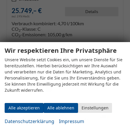
25.749,– €
Details
incl. 19% MwSt.
Verbrauch kombiniert:
4,70 l/100km
CO
-Klasse:
C
2
CO
-Emissionen:
105,00 g/km
2
Wir respektieren Ihre Privatsphäre
Datensätze pro Seite:
Unsere Website setzt Cookies ein, um unsere Dienste für Sie
10
20
50
100
250
bereitzustellen. Hierbei berücksichtigen wir Ihre Auswahl
und verarbeiten nur die Daten für Marketing, Analytics und
Seiten:
Personalisierung, für die Sie uns Ihr Einverständnis geben.
Sie können Ihre Einwilligung jederzeit mit Wirkung für die
1
2
3
4
5
Zukunft widerrufen.
Alle akzeptieren
Alle ablehnen
Einstellungen
Datenschutzerklärung
Impressum