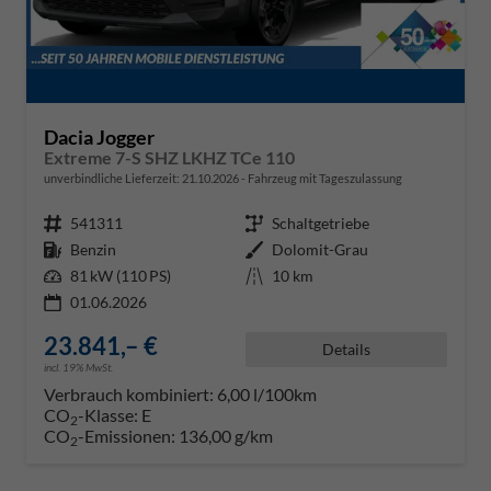
Dacia Jogger
Extreme 7-S SHZ LKHZ TCe 110
unverbindliche Lieferzeit:
21.10.2026
Fahrzeug mit Tageszulassung
Fahrzeugnr.
541311
Getriebe
Schaltgetriebe
Kraftstoff
Benzin
Außenfarbe
Dolomit-Grau
Leistung
81 kW (110 PS)
Kilometerstand
10 km
01.06.2026
23.841,– €
Details
incl. 19% MwSt.
Verbrauch kombiniert:
6,00 l/100km
CO
-Klasse:
E
2
CO
-Emissionen:
136,00 g/km
2