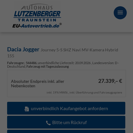
Dacia Jogger
Journey 5-S SHZ Navi MV-Kamera Hybrid
155
Fahrzeugnr.
:
544486
, unverbindliche Lieferzeit:
20.09.2026
, Landesversion: D -
Deutschland,
Fahrzeug mit Tageszulassung
27.339,– €
Absoluter Endpreis inkl. aller
Nebenkosten
inkl. 19% MWSt., inkl. Überführung und Fahrzeugpapiere
unverbindlich Kaufangebot anfordern
Bitte um Rückruf