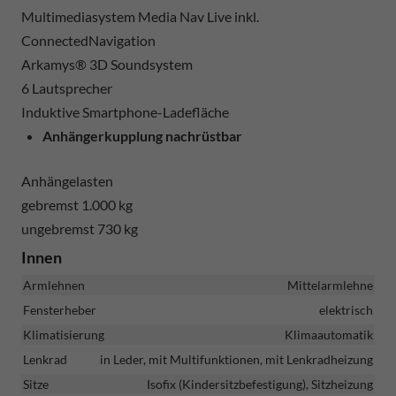
Multimediasystem Media Nav Live inkl.
ConnectedNavigation
Arkamys® 3D Soundsystem
6 Lautsprecher
Induktive Smartphone-Ladefläche
Anhängerkupplung nachrüstbar
Anhängelasten
gebremst 1.000 kg
ungebremst 730 kg
Innen
Armlehnen
Mittelarmlehne
Fensterheber
elektrisch
Klimatisierung
Klimaautomatik
Lenkrad
in Leder, mit Multifunktionen, mit Lenkradheizung
Sitze
Isofix (Kindersitzbefestigung), Sitzheizung