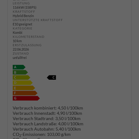
LEISTUNG
116 kW (158 PS)
KRAFTSTOFF
Hybrid Benzin
UNTERSTÜTZTE KRAFTSTOFF
E10 geeignet
KATEGORIE
Kombi
KILOMETERSTAND
10 km
ERSTZULASSUNG
22.06.2026
ZUSTAND
unfallfrei
Verbrauch kombiniert:
4,50 l/100km
Verbrauch Innenstadt:
4,90 l/100km
Verbrauch Stadtrand:
3,50 l/100km
Verbrauch Landstraße:
4,00 l/100km
Verbrauch Autobahn:
5,40 l/100km
CO
-Emissionen:
103,00 g/km
2