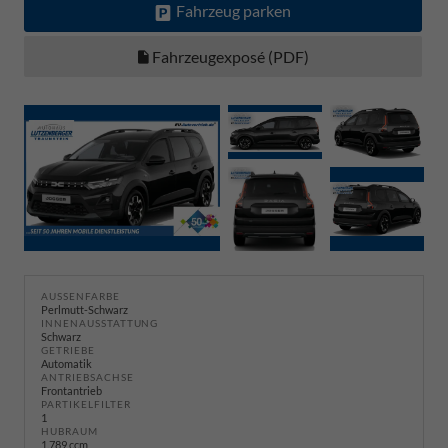
Fahrzeug parken
Fahrzeugexposé (PDF)
AUSSENFARBE
Perlmutt-Schwarz
INNENAUSSTATTUNG
Schwarz
GETRIEBE
Automatik
ANTRIEBSACHSE
Frontantrieb
PARTIKELFILTER
1
HUBRAUM
1.789 ccm