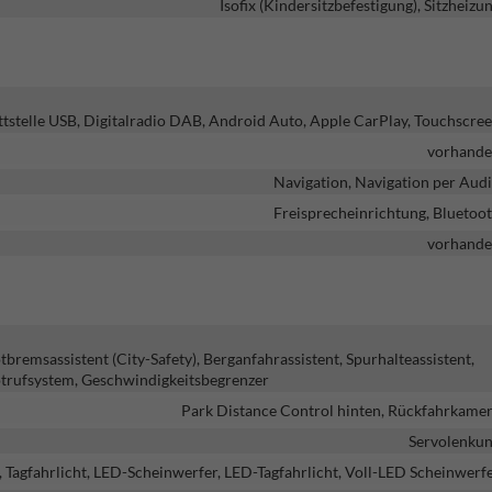
Isofix (Kindersitzbefestigung), Sitzheizu
ttstelle USB, Digitalradio DAB, Android Auto, Apple CarPlay, Touchscre
vorhand
Navigation, Navigation per Aud
Freisprecheinrichtung, Bluetoo
vorhand
emsassistent (City-Safety), Berganfahrassistent, Spurhalteassistent,
trufsystem, Geschwindigkeitsbegrenzer
Park Distance Control hinten, Rückfahrkame
Servolenku
, Tagfahrlicht, LED-Scheinwerfer, LED-Tagfahrlicht, Voll-LED Scheinwerf