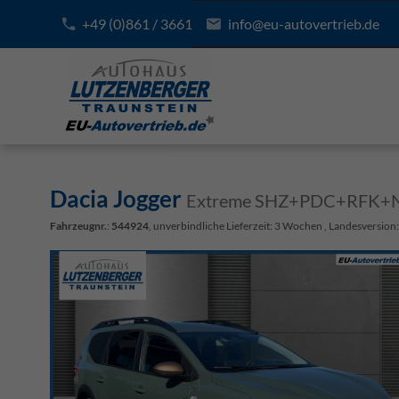
+49 (0)861 / 3661
info@eu-autovertrieb.de
Dacia Jogger
Extreme SHZ+PDC+RFK+Na
Fahrzeugnr.
:
544924
, unverbindliche Lieferzeit:
3 Wochen
, Landesversion: