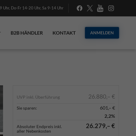
 Uhr, Do-Fr 14-20 Uhr, Sa 9-14 Uhr
B2B HÄNDLER
KONTAKT
ANMELDEN
26.880,– €
UVP inkl. Überführung
601,– €
Sie sparen:
2,2%
26.279,– €
Absoluter Endpreis inkl.
aller Nebenkosten