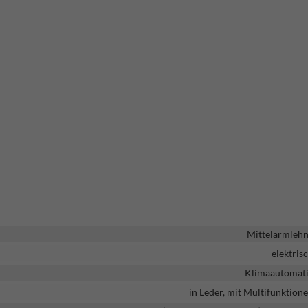
Mittelarmleh
elektris
Klimaautomat
in Leder, mit Multifunktion