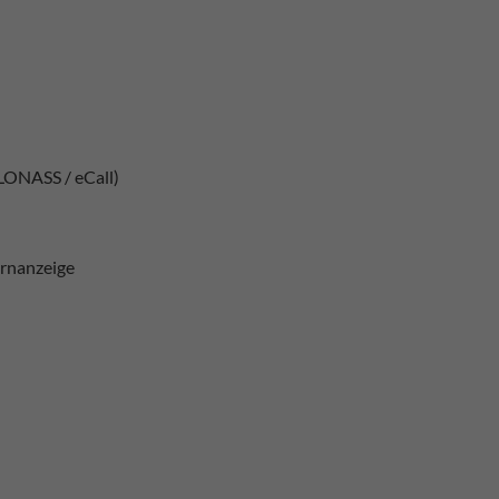
LONASS / eCall)
rnanzeige