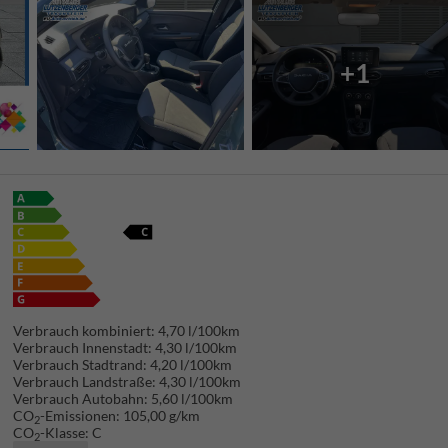
+1
Verbrauch kombiniert:
4,70 l/100km
Verbrauch Innenstadt:
4,30 l/100km
Verbrauch Stadtrand:
4,20 l/100km
Verbrauch Landstraße:
4,30 l/100km
Verbrauch Autobahn:
5,60 l/100km
CO
-Emissionen:
105,00 g/km
2
CO
-Klasse:
C
2