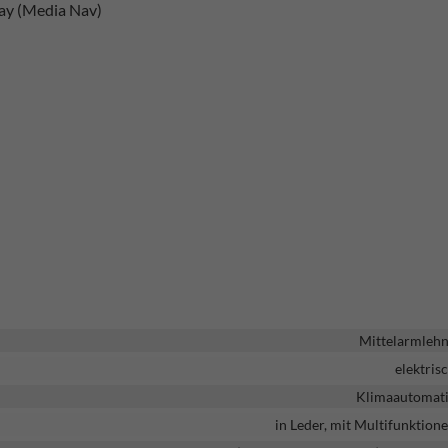
ay (Media Nav)
Mittelarmleh
elektris
Klimaautomat
in Leder, mit Multifunktion