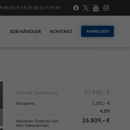
 Uhr, Do-Fr 14-20 Uhr, Sa 9-14 Uhr
B2B HÄNDLER
KONTAKT
ANMELDEN
27.990,– €
UVP inkl. Überführung
1.181,– €
Sie sparen:
4,2%
26.809,– €
Absoluter Endpreis inkl.
aller Nebenkosten