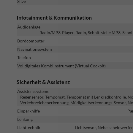
Sitze
Infotainment & Kommunikation
Audioanlage
Radio/MP3-Player, Radio, Schnittstelle MP3, Schni
Bordcomputer
Navigationssystem
Telefon
Volldigitales Kombiinstrument (Virtual Cockpit)
Sicherheit & Assistenz
Assistenzsysteme
Regensensor, Tempomat, Tempomat mit Lenkradkontrolle, Notbr
Verkehrzeichenerkennung, Müdigkeitserkennungs-Sensor, No
Einparkhilfe
Pa
Lenkung
Lichttechnik
Lichtsensor, Nebelscheinwerfer