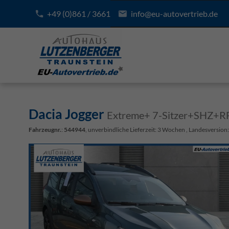
+49 (0)861 / 3661
info@eu-autovertrieb.de
Dacia Jogger
Extreme+ 7-Sitzer+SHZ+R
Fahrzeugnr.
:
544944
, unverbindliche Lieferzeit:
3 Wochen
, Landesversion: