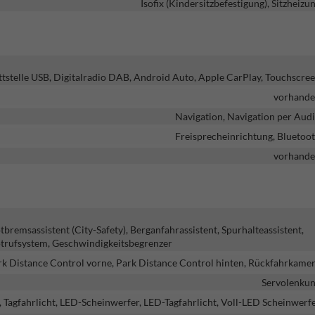
Isofix (Kindersitzbefestigung), Sitzheizu
ttstelle USB, Digitalradio DAB, Android Auto, Apple CarPlay, Touchscre
vorhand
Navigation, Navigation per Aud
Freisprecheinrichtung, Bluetoo
vorhand
emsassistent (City-Safety), Berganfahrassistent, Spurhalteassistent,
trufsystem, Geschwindigkeitsbegrenzer
rk Distance Control vorne, Park Distance Control hinten, Rückfahrkame
Servolenku
, Tagfahrlicht, LED-Scheinwerfer, LED-Tagfahrlicht, Voll-LED Scheinwerf