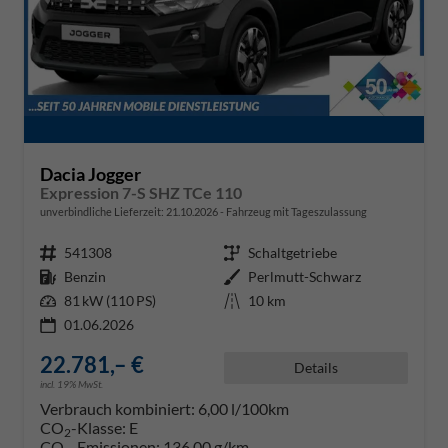
Dacia Jogger
Expression 7-S SHZ TCe 110
unverbindliche Lieferzeit:
21.10.2026
Fahrzeug mit Tageszulassung
Fahrzeugnr.
541308
Getriebe
Schaltgetriebe
Kraftstoff
Benzin
Außenfarbe
Perlmutt-Schwarz
Leistung
81 kW (110 PS)
Kilometerstand
10 km
01.06.2026
22.781,– €
Details
incl. 19% MwSt.
Verbrauch kombiniert:
6,00 l/100km
CO
-Klasse:
E
2
CO
-Emissionen:
136,00 g/km