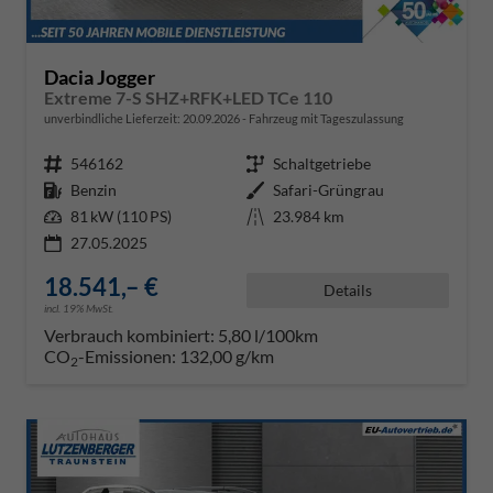
Dacia Jogger
Extreme 7-S SHZ+RFK+LED TCe 110
unverbindliche Lieferzeit:
20.09.2026
Fahrzeug mit Tageszulassung
Fahrzeugnr.
546162
Getriebe
Schaltgetriebe
Kraftstoff
Benzin
Außenfarbe
Safari-Grüngrau
Leistung
81 kW (110 PS)
Kilometerstand
23.984 km
27.05.2025
18.541,– €
Details
incl. 19% MwSt.
Verbrauch kombiniert:
5,80 l/100km
CO
-Emissionen:
132,00 g/km
2