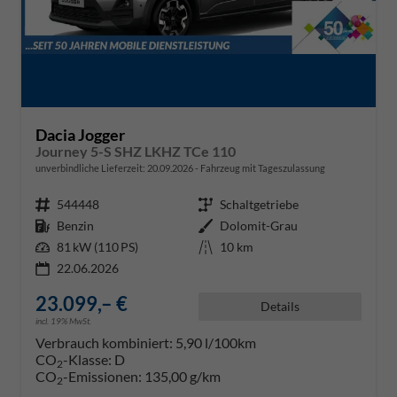
Dacia Jogger
Journey 5-S SHZ LKHZ TCe 110
unverbindliche Lieferzeit:
20.09.2026
Fahrzeug mit Tageszulassung
Fahrzeugnr.
544448
Getriebe
Schaltgetriebe
Kraftstoff
Benzin
Außenfarbe
Dolomit-Grau
Leistung
81 kW (110 PS)
Kilometerstand
10 km
22.06.2026
23.099,– €
Details
incl. 19% MwSt.
Verbrauch kombiniert:
5,90 l/100km
CO
-Klasse:
D
2
CO
-Emissionen:
135,00 g/km
2