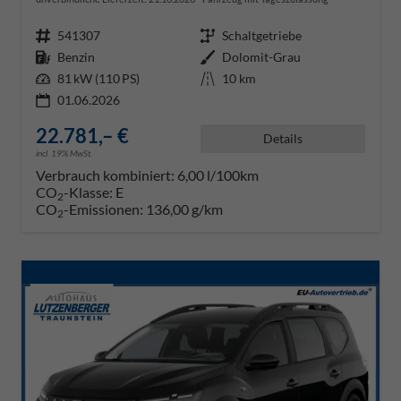
Fahrzeugnr.
541307
Getriebe
Schaltgetriebe
Kraftstoff
Benzin
Außenfarbe
Dolomit-Grau
Leistung
81 kW (110 PS)
Kilometerstand
10 km
01.06.2026
22.781,– €
Details
incl. 19% MwSt.
Verbrauch kombiniert:
6,00 l/100km
CO
-Klasse:
E
2
CO
-Emissionen:
136,00 g/km
2