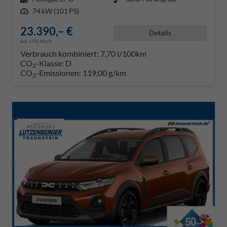
Leistung
74 kW (101 PS)
23.390,– €
Details
incl. 19% MwSt.
Verbrauch kombiniert:
7,70 l/100km
CO
-Klasse:
D
2
CO
-Emissionen:
119,00 g/km
2