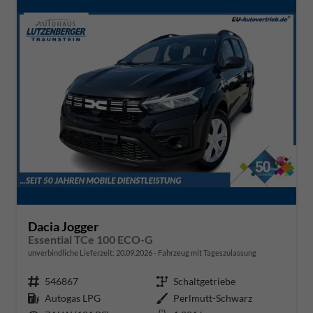
Dacia Jogger
Essential TCe 100 ECO-G
unverbindliche Lieferzeit:
20.09.2026
Fahrzeug mit Tageszulassung
Fahrzeugnr.
546867
Getriebe
Schaltgetriebe
Kraftstoff
Autogas LPG
Außenfarbe
Perlmutt-Schwarz