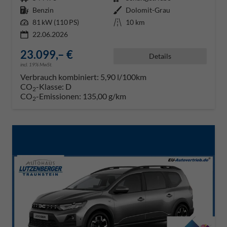
Kraftstoff
Benzin
Außenfarbe
Dolomit-Grau
Leistung
81 kW (110 PS)
Kilometerstand
10 km
22.06.2026
23.099,– €
Details
incl. 19% MwSt.
Verbrauch kombiniert:
5,90 l/100km
CO
-Klasse:
D
2
CO
-Emissionen:
135,00 g/km
2