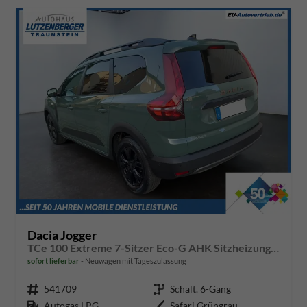
Dacia Jogger
TCe 100 Extreme 7-Sitzer Eco-G AHK Sitzheizung Klimaautomatik Einparkhilfe hinten Rückfahrkamera
sofort lieferbar
Neuwagen mit Tageszulassung
Fahrzeugnr.
541709
Getriebe
Schalt. 6-Gang
Kraftstoff
Autogas LPG
Außenfarbe
Safari Grüngrau