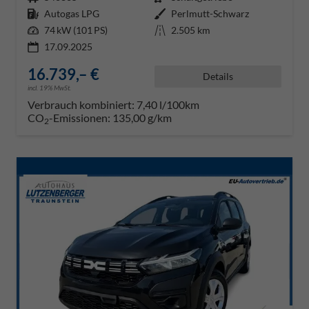
Kraftstoff
Autogas LPG
Außenfarbe
Perlmutt-Schwarz
Leistung
74 kW (101 PS)
Kilometerstand
2.505 km
17.09.2025
16.739,– €
Details
incl. 19% MwSt.
Verbrauch kombiniert:
7,40 l/100km
CO
-Emissionen:
135,00 g/km
2