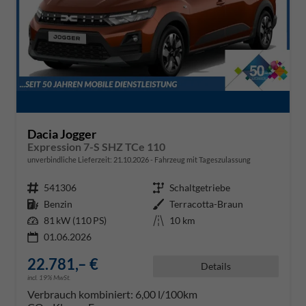
Dacia Jogger
Expression 7-S SHZ TCe 110
unverbindliche Lieferzeit:
21.10.2026
Fahrzeug mit Tageszulassung
Fahrzeugnr.
541306
Getriebe
Schaltgetriebe
Kraftstoff
Benzin
Außenfarbe
Terracotta-Braun
Leistung
81 kW (110 PS)
Kilometerstand
10 km
01.06.2026
22.781,– €
Details
incl. 19% MwSt.
Verbrauch kombiniert:
6,00 l/100km