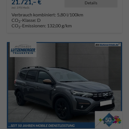
21.721,– €
Details
incl. 19% MwSt.
Verbrauch kombiniert:
5,80 l/100km
CO
-Klasse:
D
2
CO
-Emissionen:
132,00 g/km
2