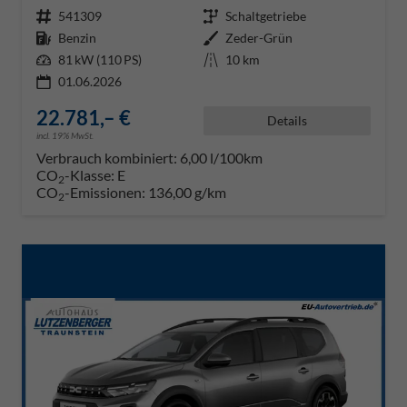
Fahrzeugnr.
541309
Getriebe
Schaltgetriebe
Kraftstoff
Benzin
Außenfarbe
Zeder-Grün
Leistung
81 kW (110 PS)
Kilometerstand
10 km
01.06.2026
22.781,– €
Details
incl. 19% MwSt.
Verbrauch kombiniert:
6,00 l/100km
CO
-Klasse:
E
2
CO
-Emissionen:
136,00 g/km
2