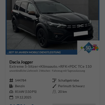
Dacia Jogger
Extreme 5-Sitzer+Klimaauto.+RFK+PDC TCe 110
unverbindliche Lieferzeit:
3 Wochen
Fahrzeug mit Tageszulassung
Fahrzeugnr.
544784
Getriebe
Schaltgetriebe
Kraftstoff
Benzin
Außenfarbe
Perlmutt-Schwarz
Leistung
81 kW (110 PS)
Kilometerstand
20 km
19.12.2025