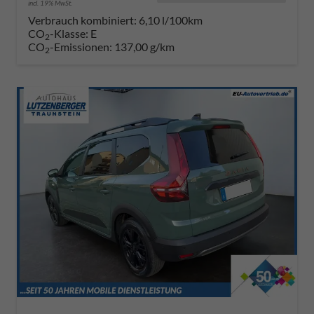
incl. 19% MwSt.
Verbrauch kombiniert:
6,10 l/100km
CO
-Klasse:
E
2
CO
-Emissionen:
137,00 g/km
2