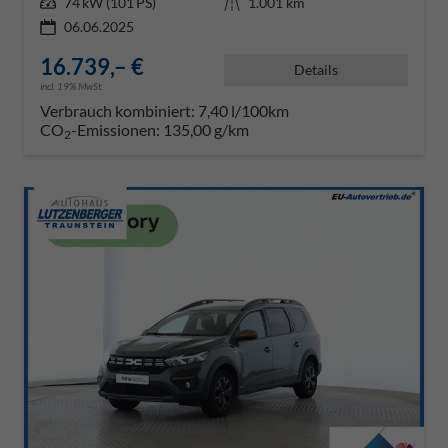
Leistung
74 kW (101 PS)
Kilometerstand
1.001 km
06.06.2025
16.739,– €
Details
incl. 19% MwSt.
Verbrauch kombiniert:
7,40 l/100km
CO
-Emissionen:
135,00 g/km
2