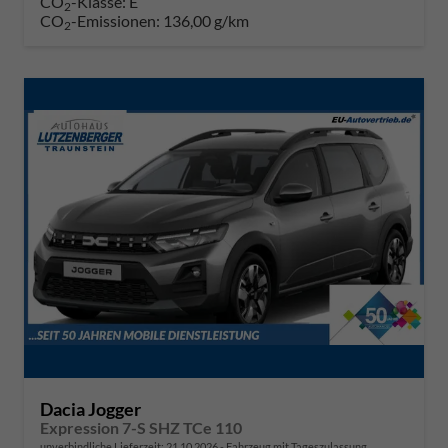
CO
-Klasse:
E
2
CO
-Emissionen:
136,00 g/km
2
Dacia Jogger
Expression 7-S SHZ TCe 110
unverbindliche Lieferzeit:
21.10.2026
Fahrzeug mit Tageszulassung