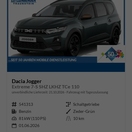
Dacia Jogger
Extreme 7-S SHZ LKHZ TCe 110
unverbindliche Lieferzeit:
21.10.2026
Fahrzeug mit Tageszulassung
Fahrzeugnr.
541313
Getriebe
Schaltgetriebe
Kraftstoff
Benzin
Außenfarbe
Zeder-Grün
Leistung
81 kW (110 PS)
Kilometerstand
10 km
01.06.2026