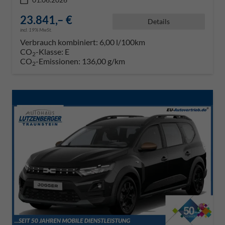
23.841,– €
Details
incl. 19% MwSt.
Verbrauch kombiniert:
6,00 l/100km
CO
-Klasse:
E
2
CO
-Emissionen:
136,00 g/km
2