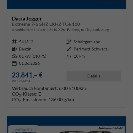
Dacia Jogger
Extreme 7-S SHZ LKHZ TCe 110
unverbindliche Lieferzeit:
21.10.2026
Fahrzeug mit Tageszulassung
Fahrzeugnr.
541312
Getriebe
Schaltgetriebe
Kraftstoff
Benzin
Außenfarbe
Perlmutt-Schwarz
Leistung
81 kW (110 PS)
Kilometerstand
10 km
01.06.2026
23.841,– €
Details
incl. 19% MwSt.
Verbrauch kombiniert:
6,00 l/100km
CO
-Klasse:
E
2
CO
-Emissionen:
136,00 g/km
2