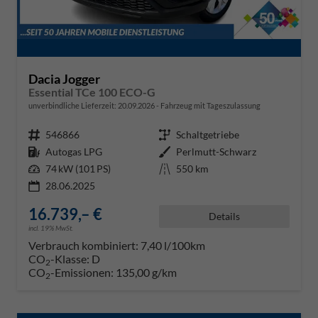
Dacia Jogger
Essential TCe 100 ECO-G
unverbindliche Lieferzeit:
20.09.2026
Fahrzeug mit Tageszulassung
Fahrzeugnr.
546866
Getriebe
Schaltgetriebe
Kraftstoff
Autogas LPG
Außenfarbe
Perlmutt-Schwarz
Leistung
74 kW (101 PS)
Kilometerstand
550 km
28.06.2025
16.739,– €
Details
incl. 19% MwSt.
Verbrauch kombiniert:
7,40 l/100km
CO
-Klasse:
D
2
CO
-Emissionen:
135,00 g/km
2