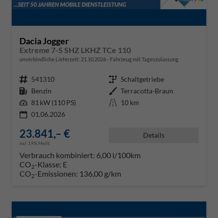
Dacia Jogger
Extreme 7-S SHZ LKHZ TCe 110
unverbindliche Lieferzeit:
21.10.2026
Fahrzeug mit Tageszulassung
Fahrzeugnr.
541310
Getriebe
Schaltgetriebe
Kraftstoff
Benzin
Außenfarbe
Terracotta-Braun
Leistung
81 kW (110 PS)
Kilometerstand
10 km
01.06.2026
23.841,– €
Details
incl. 19% MwSt.
Verbrauch kombiniert:
6,00 l/100km
CO
-Klasse:
E
2
CO
-Emissionen:
136,00 g/km
2