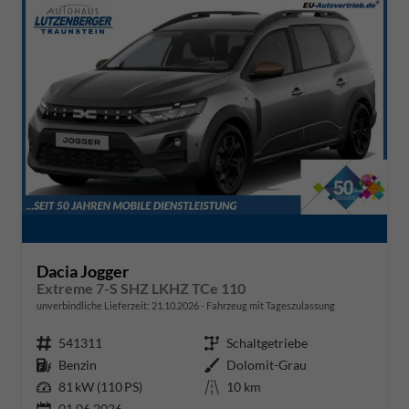
Dacia Jogger
Extreme 7-S SHZ LKHZ TCe 110
unverbindliche Lieferzeit:
21.10.2026
Fahrzeug mit Tageszulassung
Fahrzeugnr.
541311
Getriebe
Schaltgetriebe
Kraftstoff
Benzin
Außenfarbe
Dolomit-Grau
Leistung
81 kW (110 PS)
Kilometerstand
10 km
01.06.2026