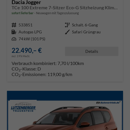
Dacia Jogger
TCe 100 Extreme 7-Sitzer Eco-G Sitzheizung Klimaautomatik Einparkhilfe hinten Rückfahrkamera
sofort lieferbar
Neuwagen mit Tageszulassung
Fahrzeugnr.
533851
Getriebe
Schalt. 6-Gang
Kraftstoff
Autogas LPG
Außenfarbe
Safari Grüngrau
Leistung
74 kW (101 PS)
22.490,– €
Details
incl. 19% MwSt.
Verbrauch kombiniert:
7,70 l/100km
CO
-Klasse:
D
2
CO
-Emissionen:
119,00 g/km
2