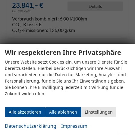
23.841,– €
Details
incl. 19% MwSt.
Verbrauch kombiniert:
6,00 l/100km
CO
-Klasse:
E
2
CO
-Emissionen:
136,00 g/km
2
Datensätze pro Seite:
Wir respektieren Ihre Privatsphäre
10
20
50
100
250
Unsere Website setzt Cookies ein, um unsere Dienste für Sie
bereitzustellen. Hierbei berücksichtigen wir Ihre Auswahl
Seiten:
und verarbeiten nur die Daten für Marketing, Analytics und
Personalisierung, für die Sie uns Ihr Einverständnis geben.
1
2
3
4
5
Sie können Ihre Einwilligung jederzeit mit Wirkung für die
Zukunft widerrufen.
Alle akzeptieren
Alle ablehnen
Einstellungen
Datenschutzerklärung
Impressum
Fahrzeugnr.