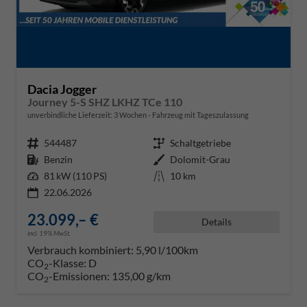
Dacia Jogger
Journey 5-S SHZ LKHZ TCe 110
unverbindliche Lieferzeit:
3 Wochen
Fahrzeug mit Tageszulassung
Fahrzeugnr.
544487
Getriebe
Schaltgetriebe
Kraftstoff
Benzin
Außenfarbe
Dolomit-Grau
Leistung
81 kW (110 PS)
Kilometerstand
10 km
22.06.2026
23.099,– €
Details
incl. 19% MwSt.
Verbrauch kombiniert:
5,90 l/100km
CO
-Klasse:
D
2
CO
-Emissionen:
135,00 g/km
2