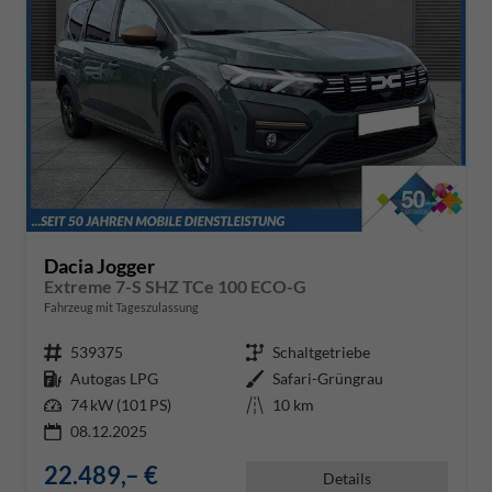
Dacia Jogger
Extreme 7-S SHZ TCe 100 ECO-G
Fahrzeug mit Tageszulassung
Fahrzeugnr.
539375
Getriebe
Schaltgetriebe
Kraftstoff
Autogas LPG
Außenfarbe
Safari-Grüngrau
Leistung
74 kW (101 PS)
Kilometerstand
10 km
08.12.2025
22.489,– €
Details