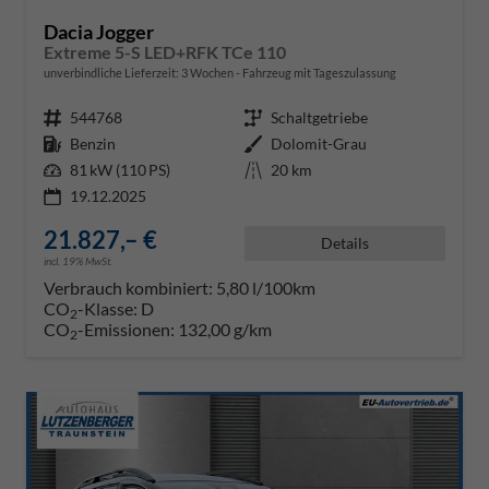
Dacia Jogger
Extreme 5-S LED+RFK TCe 110
unverbindliche Lieferzeit:
3 Wochen
Fahrzeug mit Tageszulassung
Fahrzeugnr.
544768
Getriebe
Schaltgetriebe
Kraftstoff
Benzin
Außenfarbe
Dolomit-Grau
Leistung
81 kW (110 PS)
Kilometerstand
20 km
19.12.2025
21.827,– €
Details
incl. 19% MwSt.
Verbrauch kombiniert:
5,80 l/100km
CO
-Klasse:
D
2
CO
-Emissionen:
132,00 g/km
2