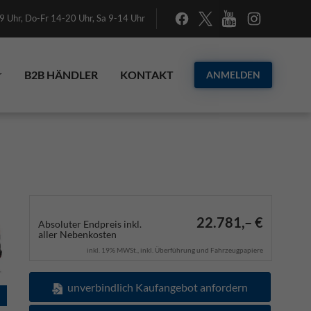
 Uhr, Do-Fr 14-20 Uhr, Sa 9-14 Uhr
B2B HÄNDLER
KONTAKT
ANMELDEN
22.781,– €
Absoluter Endpreis inkl.
aller Nebenkosten
inkl. 19% MWSt., inkl. Überführung und Fahrzeugpapiere
unverbindlich Kaufangebot anfordern