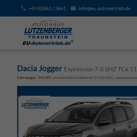
+49 (0)861 / 3661
info@eu-autovertrieb.de
Dacia Jogger
Expression 7-S SHZ TCe 1
Fahrzeugnr.
:
541307
, unverbindliche Lieferzeit:
21.10.2026
, Landesversio