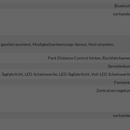
Bluetoo
vorhand
ganfahrassistent, Müdigkeitserkennungs-Sensor, Notrufsystem,
Park Distance Control hinten, Rückfahrkame
Servolenku
, Tagfahrlicht, LED-Scheinwerfer, LED-Tagfahrlicht, Voll-LED Scheinwerf
Pannenk
Zentralverriegelu
vorhand