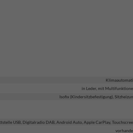
Klimaautomat
in Leder, mit Multifunktion
Isofix (Kindersitzbefestigung), Sitzheizu
ttstelle USB, Digitalradio DAB, Android Auto, Apple CarPlay, Touchscre
vorhand