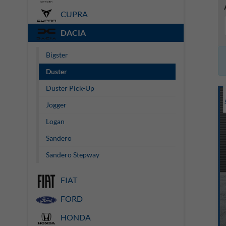
CUPRA
DACIA
Bigster
Duster
Duster Pick-Up
Jogger
Logan
Sandero
Sandero Stepway
FIAT
FORD
HONDA