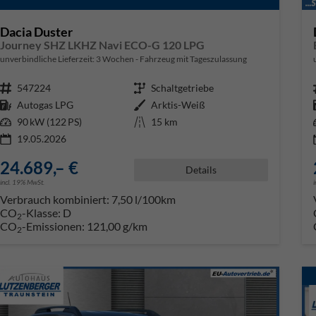
Dacia Duster
Journey SHZ LKHZ Navi ECO-G 120 LPG
unverbindliche Lieferzeit:
3 Wochen
Fahrzeug mit Tageszulassung
Fahrzeugnr.
547224
Getriebe
Schaltgetriebe
Kraftstoff
Autogas LPG
Außenfarbe
Arktis-Weiß
Leistung
90 kW (122 PS)
Kilometerstand
15 km
19.05.2026
24.689,– €
Details
incl. 19% MwSt.
Verbrauch kombiniert:
7,50 l/100km
CO
-Klasse:
D
2
CO
-Emissionen:
121,00 g/km
2