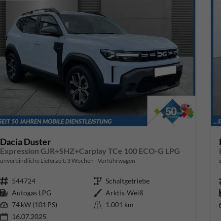
Dacia Duster
Expression GJR+SHZ+Carplay TCe 100 ECO-G LPG
unverbindliche Lieferzeit:
3 Wochen
Vorführwagen
Fahrzeugnr.
544724
Getriebe
Schaltgetriebe
Kraftstoff
Autogas LPG
Außenfarbe
Arktis-Weiß
Leistung
74 kW (101 PS)
Kilometerstand
1.001 km
16.07.2025