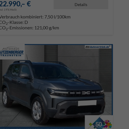
22.990,– €
Details
incl. 19% MwSt.
Verbrauch kombiniert:
7,50 l/100km
CO
-Klasse:
D
2
CO
-Emissionen:
121,00 g/km
2