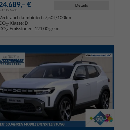
24.689,– €
Details
incl. 19% MwSt.
Verbrauch kombiniert:
7,50 l/100km
CO
-Klasse:
D
2
CO
-Emissionen:
121,00 g/km
2