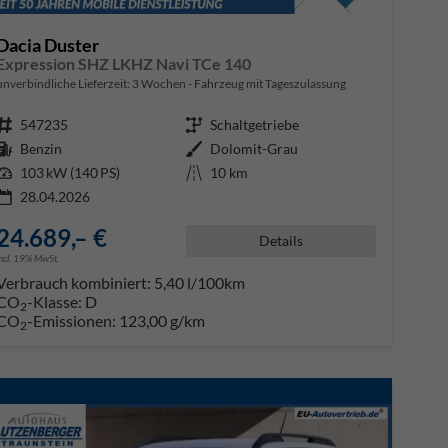
Dacia Duster
Expression SHZ LKHZ Navi TCe 140
unverbindliche Lieferzeit:
3 Wochen
Fahrzeug mit Tageszulassung
Fahrzeugnr.
547235
Getriebe
Schaltgetriebe
Kraftstoff
Benzin
Außenfarbe
Dolomit-Grau
Leistung
103 kW (140 PS)
Kilometerstand
10 km
28.04.2026
24.689,– €
Details
incl. 19% MwSt.
Verbrauch kombiniert:
5,40 l/100km
CO
-Klasse:
D
2
CO
-Emissionen:
123,00 g/km
2