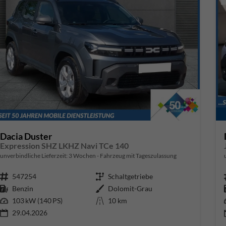
Dacia Duster
Expression SHZ LKHZ Navi TCe 140
unverbindliche Lieferzeit:
3 Wochen
Fahrzeug mit Tageszulassung
Fahrzeugnr.
547254
Getriebe
Schaltgetriebe
Kraftstoff
Benzin
Außenfarbe
Dolomit-Grau
Leistung
103 kW (140 PS)
Kilometerstand
10 km
29.04.2026