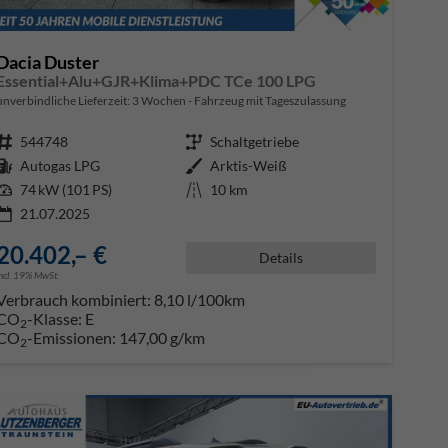
Dacia Duster
Essential+Alu+GJR+Klima+PDC TCe 100 LPG
unverbindliche Lieferzeit:
3 Wochen
Fahrzeug mit Tageszulassung
Fahrzeugnr.
544748
Getriebe
Schaltgetriebe
Kraftstoff
Autogas LPG
Außenfarbe
Arktis-Weiß
Leistung
74 kW (101 PS)
Kilometerstand
10 km
21.07.2025
20.402,– €
Details
incl. 19% MwSt.
Verbrauch kombiniert:
8,10 l/100km
CO
-Klasse:
E
2
CO
-Emissionen:
147,00 g/km
2