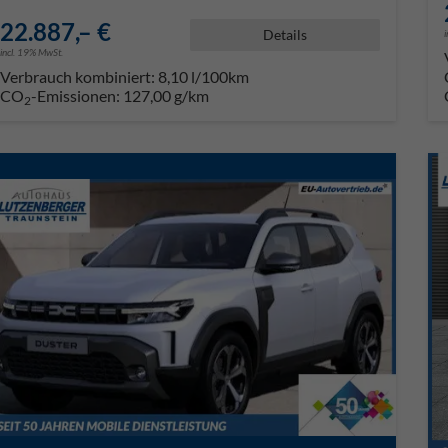
22.887,– €
Details
incl. 19% MwSt.
Verbrauch kombiniert:
8,10 l/100km
CO
-Emissionen:
127,00 g/km
2