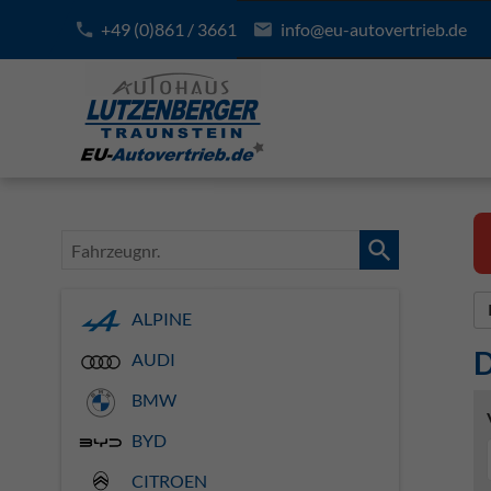
+49 (0)861 / 3661
info@eu-autovertrieb.de
Fahrzeugnr.
ALPINE
D
AUDI
BMW
BYD
CITROEN