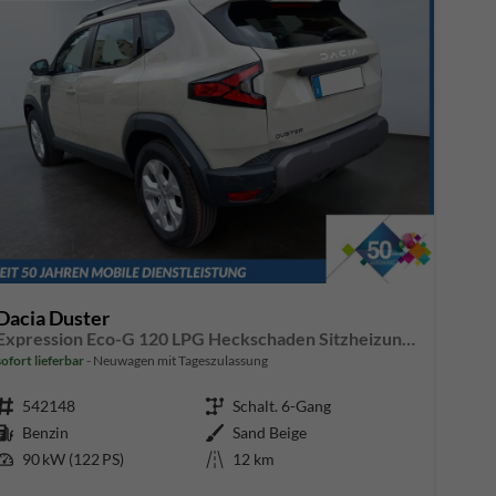
Dacia Duster
Expression Eco-G 120 LPG Heckschaden Sitzheizung Lenkradheizung Beifahrersitz mit Höhenverstellung
sofort lieferbar
Neuwagen mit Tageszulassung
Fahrzeugnr.
542148
Getriebe
Schalt. 6-Gang
Kraftstoff
Benzin
Außenfarbe
Sand Beige
Leistung
90 kW (122 PS)
Kilometerstand
12 km