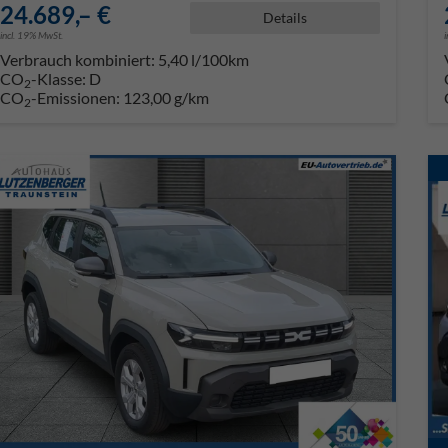
24.689,– €
Details
incl. 19% MwSt.
Verbrauch kombiniert:
5,40 l/100km
CO
-Klasse:
D
2
CO
-Emissionen:
123,00 g/km
2