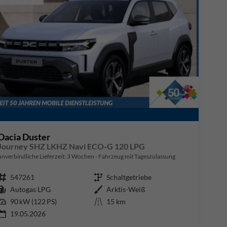
Dacia Duster
Journey SHZ LKHZ Navi ECO-G 120 LPG
unverbindliche Lieferzeit:
3 Wochen
Fahrzeug mit Tageszulassung
Fahrzeugnr.
547261
Getriebe
Schaltgetriebe
Kraftstoff
Autogas LPG
Außenfarbe
Arktis-Weiß
Leistung
90 kW (122 PS)
Kilometerstand
15 km
19.05.2026