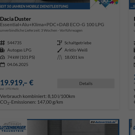
Dacia Duster
Essential+Alu+Klima+PDC+DAB ECO-G 100 LPG
unverbindliche Lieferzeit:
3 Wochen
Vorführwagen
Fahrzeugnr.
544735
Getriebe
Schaltgetriebe
Kraftstoff
Autogas LPG
Außenfarbe
Arktis-Weiß
Leistung
74 kW (101 PS)
Kilometerstand
18.001 km
04.06.2025
19.919,– €
Details
incl. 19% MwSt.
Verbrauch kombiniert:
8,10 l/100km
CO
-Emissionen:
147,00 g/km
2