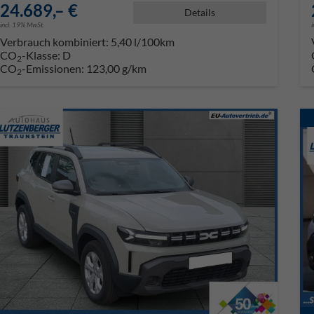
24.689,– €
Details
incl. 19% MwSt.
Verbrauch kombiniert:
5,40 l/100km
CO
-Klasse:
D
2
CO
-Emissionen:
123,00 g/km
2