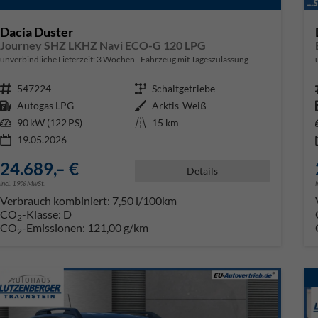
Dacia Duster
Journey SHZ LKHZ Navi ECO-G 120 LPG
unverbindliche Lieferzeit:
3 Wochen
Fahrzeug mit Tageszulassung
Fahrzeugnr.
547224
Getriebe
Schaltgetriebe
Kraftstoff
Autogas LPG
Außenfarbe
Arktis-Weiß
Leistung
90 kW (122 PS)
Kilometerstand
15 km
19.05.2026
24.689,– €
Details
incl. 19% MwSt.
Verbrauch kombiniert:
7,50 l/100km
CO
-Klasse:
D
2
CO
-Emissionen:
121,00 g/km
2