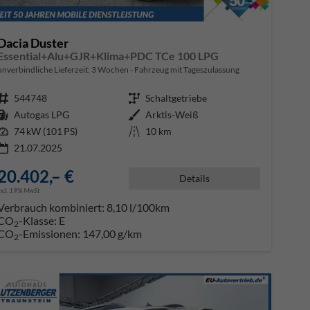
Dacia Duster
Essential+Alu+GJR+Klima+PDC TCe 100 LPG
unverbindliche Lieferzeit:
3 Wochen
Fahrzeug mit Tageszulassung
Fahrzeugnr.
544748
Getriebe
Schaltgetriebe
Kraftstoff
Autogas LPG
Außenfarbe
Arktis-Weiß
Leistung
74 kW (101 PS)
Kilometerstand
10 km
21.07.2025
20.402,– €
Details
incl. 19% MwSt.
Verbrauch kombiniert:
8,10 l/100km
CO
-Klasse:
E
2
CO
-Emissionen:
147,00 g/km
2