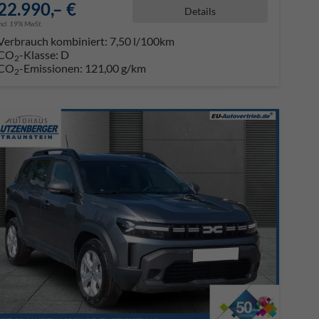
22.990,– €
Details
incl. 19% MwSt.
Verbrauch kombiniert:
7,50 l/100km
CO
-Klasse:
D
2
CO
-Emissionen:
121,00 g/km
2