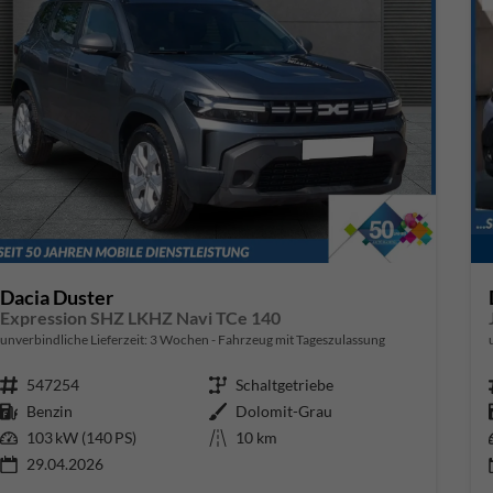
Dacia Duster
Expression SHZ LKHZ Navi TCe 140
unverbindliche Lieferzeit:
3 Wochen
Fahrzeug mit Tageszulassung
Fahrzeugnr.
547254
Getriebe
Schaltgetriebe
Kraftstoff
Benzin
Außenfarbe
Dolomit-Grau
Leistung
103 kW (140 PS)
Kilometerstand
10 km
29.04.2026