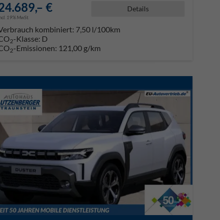
24.689,– €
Details
incl. 19% MwSt.
Verbrauch kombiniert:
7,50 l/100km
CO
-Klasse:
D
2
CO
-Emissionen:
121,00 g/km
2