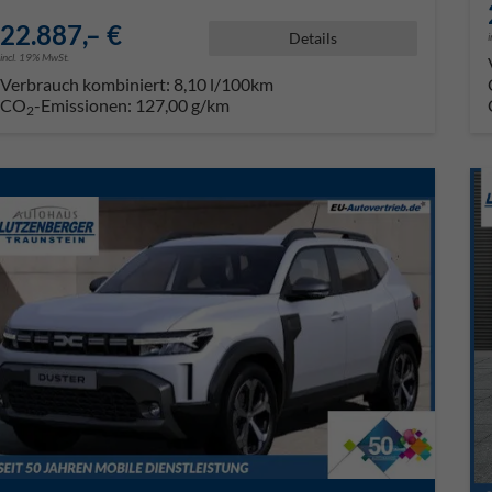
22.887,– €
Details
incl. 19% MwSt.
Verbrauch kombiniert:
8,10 l/100km
CO
-Emissionen:
127,00 g/km
2