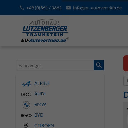
+49 (0)861 / 3661
info@eu-autovertrieb.de
Fahrzeugnr.
ALPINE
D
AUDI
BMW
BYD
CITROEN