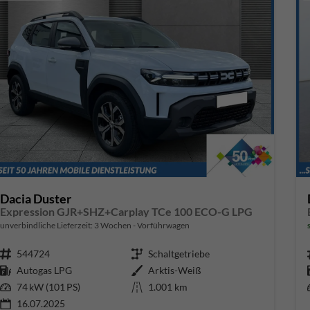
Dacia Duster
Expression GJR+SHZ+Carplay TCe 100 ECO-G LPG
unverbindliche Lieferzeit:
3 Wochen
Vorführwagen
Fahrzeugnr.
544724
Getriebe
Schaltgetriebe
Kraftstoff
Autogas LPG
Außenfarbe
Arktis-Weiß
Leistung
74 kW (101 PS)
Kilometerstand
1.001 km
16.07.2025