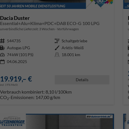
Dacia Duster
Essential+Alu+Klima+PDC+DAB ECO-G 100 LPG
unverbindliche Lieferzeit:
3 Wochen
Vorführwagen
Fahrzeugnr.
544735
Getriebe
Schaltgetriebe
Kraftstoff
Autogas LPG
Außenfarbe
Arktis-Weiß
Leistung
74 kW (101 PS)
Kilometerstand
18.001 km
04.06.2025
19.919,– €
Details
incl. 19% MwSt.
Verbrauch kombiniert:
8,10 l/100km
CO
-Emissionen:
147,00 g/km
2