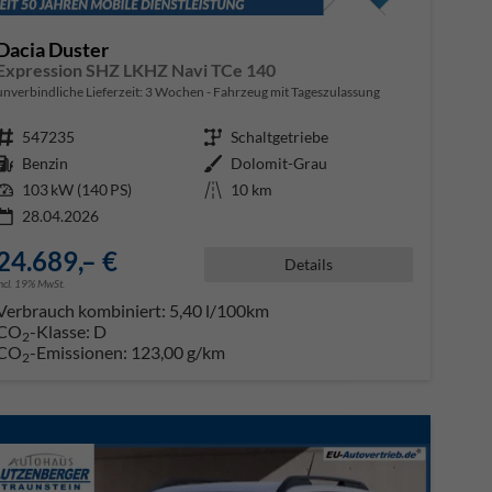
Dacia Duster
Expression SHZ LKHZ Navi TCe 140
unverbindliche Lieferzeit:
3 Wochen
Fahrzeug mit Tageszulassung
Fahrzeugnr.
547235
Getriebe
Schaltgetriebe
Kraftstoff
Benzin
Außenfarbe
Dolomit-Grau
Leistung
103 kW (140 PS)
Kilometerstand
10 km
28.04.2026
24.689,– €
Details
incl. 19% MwSt.
Verbrauch kombiniert:
5,40 l/100km
CO
-Klasse:
D
2
CO
-Emissionen:
123,00 g/km
2