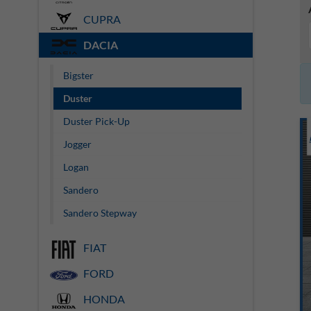
CUPRA
DACIA
Bigster
Duster
Duster Pick-Up
Jogger
Logan
Sandero
Sandero Stepway
FIAT
FORD
HONDA