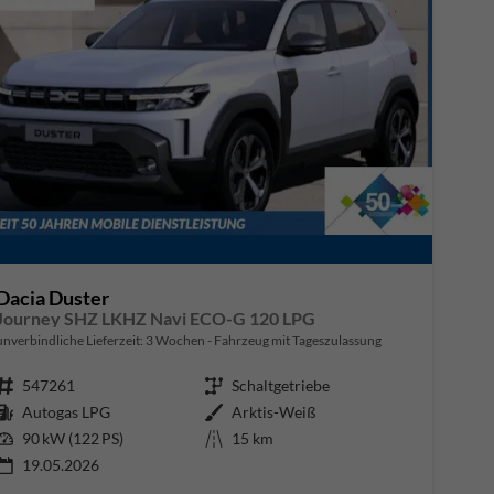
Dacia Duster
Journey SHZ LKHZ Navi ECO-G 120 LPG
unverbindliche Lieferzeit:
3 Wochen
Fahrzeug mit Tageszulassung
Fahrzeugnr.
547261
Getriebe
Schaltgetriebe
Kraftstoff
Autogas LPG
Außenfarbe
Arktis-Weiß
Leistung
90 kW (122 PS)
Kilometerstand
15 km
19.05.2026