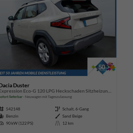
Dacia Duster
Expression Eco-G 120 LPG Heckschaden Sitzheizung Lenkradheizung Beifahrersitz mit Höhenverstellung
sofort lieferbar
Neuwagen mit Tageszulassung
Fahrzeugnr.
542148
Getriebe
Schalt. 6-Gang
Kraftstoff
Benzin
Außenfarbe
Sand Beige
Leistung
90 kW (122 PS)
Kilometerstand
12 km