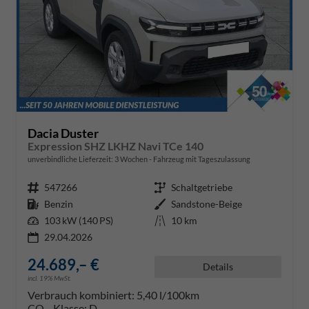
Dacia Duster
Expression SHZ LKHZ Navi TCe 140
unverbindliche Lieferzeit:
3 Wochen
Fahrzeug mit Tageszulassung
Fahrzeugnr.
547266
Getriebe
Schaltgetriebe
Kraftstoff
Benzin
Außenfarbe
Sandstone-Beige
Leistung
103 kW (140 PS)
Kilometerstand
10 km
29.04.2026
24.689,– €
Details
incl. 19% MwSt.
Verbrauch kombiniert:
5,40 l/100km
CO
-Klasse:
D