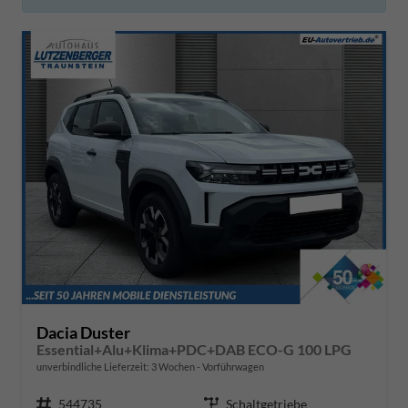
Dacia Duster
Essential+Alu+Klima+PDC+DAB ECO-G 100 LPG
unverbindliche Lieferzeit:
3 Wochen
Vorführwagen
Fahrzeugnr.
544735
Getriebe
Schaltgetriebe