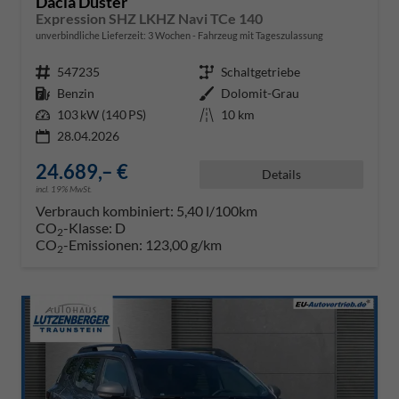
Dacia Duster
Expression SHZ LKHZ Navi TCe 140
unverbindliche Lieferzeit:
3 Wochen
Fahrzeug mit Tageszulassung
Fahrzeugnr.
547235
Getriebe
Schaltgetriebe
Kraftstoff
Benzin
Außenfarbe
Dolomit-Grau
Leistung
103 kW (140 PS)
Kilometerstand
10 km
28.04.2026
24.689,– €
Details
incl. 19% MwSt.
Verbrauch kombiniert:
5,40 l/100km
CO
-Klasse:
D
2
CO
-Emissionen:
123,00 g/km
2