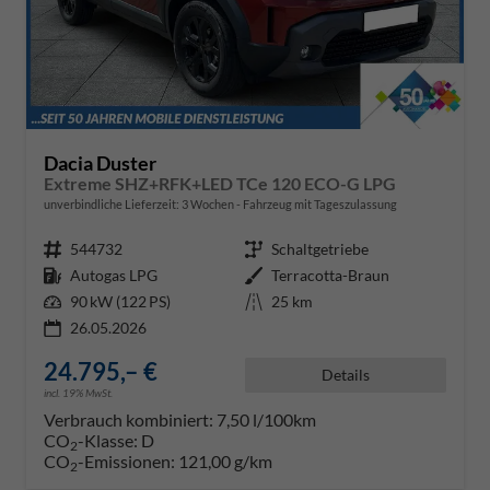
Dacia Duster
Extreme SHZ+RFK+LED TCe 120 ECO-G LPG
unverbindliche Lieferzeit:
3 Wochen
Fahrzeug mit Tageszulassung
Fahrzeugnr.
544732
Getriebe
Schaltgetriebe
Kraftstoff
Autogas LPG
Außenfarbe
Terracotta-Braun
Leistung
90 kW (122 PS)
Kilometerstand
25 km
26.05.2026
24.795,– €
Details
incl. 19% MwSt.
Verbrauch kombiniert:
7,50 l/100km
CO
-Klasse:
D
2
CO
-Emissionen:
121,00 g/km
2