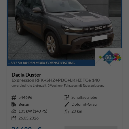
Dacia Duster
Expression RFK+SHZ+PDC+LKHZ TCe 140
unverbindliche Lieferzeit:
3 Wochen
Fahrzeug mit Tageszulassung
Fahrzeugnr.
544696
Getriebe
Schaltgetriebe
Kraftstoff
Benzin
Außenfarbe
Dolomit-Grau
Leistung
103 kW (140 PS)
Kilometerstand
20 km
26.05.2026