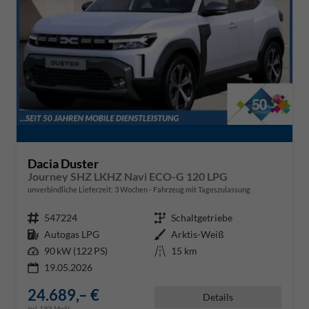
Dacia Duster
Journey SHZ LKHZ Navi ECO-G 120 LPG
unverbindliche Lieferzeit:
3 Wochen
Fahrzeug mit Tageszulassung
Fahrzeugnr.
547224
Getriebe
Schaltgetriebe
Kraftstoff
Autogas LPG
Außenfarbe
Arktis-Weiß
Leistung
90 kW (122 PS)
Kilometerstand
15 km
19.05.2026
24.689,– €
Details
incl. 19% MwSt.