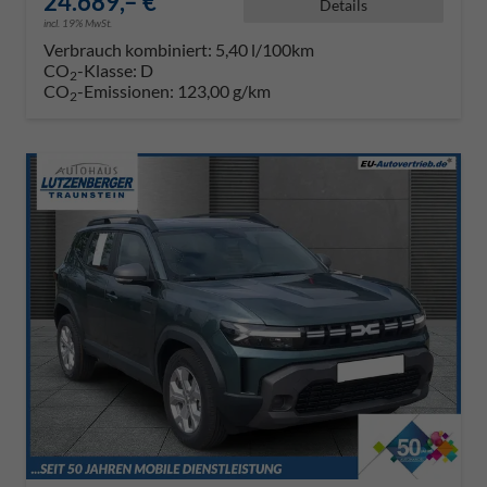
24.689,– €
Details
incl. 19% MwSt.
Verbrauch kombiniert:
5,40 l/100km
CO
-Klasse:
D
2
CO
-Emissionen:
123,00 g/km
2