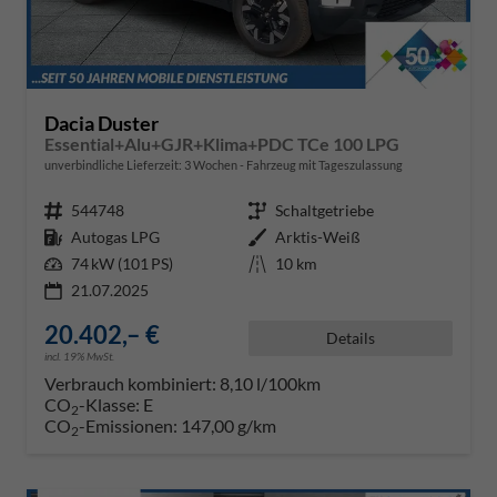
Dacia Duster
Essential+Alu+GJR+Klima+PDC TCe 100 LPG
unverbindliche Lieferzeit:
3 Wochen
Fahrzeug mit Tageszulassung
Fahrzeugnr.
544748
Getriebe
Schaltgetriebe
Kraftstoff
Autogas LPG
Außenfarbe
Arktis-Weiß
Leistung
74 kW (101 PS)
Kilometerstand
10 km
21.07.2025
20.402,– €
Details
incl. 19% MwSt.
Verbrauch kombiniert:
8,10 l/100km
CO
-Klasse:
E
2
CO
-Emissionen:
147,00 g/km
2