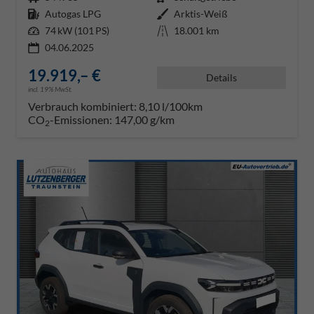
Kraftstoff
Autogas LPG
Außenfarbe
Arktis-Weiß
Leistung
74 kW (101 PS)
Kilometerstand
18.001 km
04.06.2025
19.919,– €
Details
incl. 19% MwSt.
Verbrauch kombiniert:
8,10 l/100km
CO
-Emissionen:
147,00 g/km
2