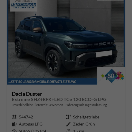
Dacia Duster
Extreme SHZ+RFK+LED TCe 120 ECO-G LPG
unverbindliche Lieferzeit:
3 Wochen
Fahrzeug mit Tageszulassung
Fahrzeugnr.
544742
Getriebe
Schaltgetriebe
Kraftstoff
Autogas LPG
Außenfarbe
Zeder-Grün
Leistung
90 kW (122 PS)
Kilometerstand
15 km