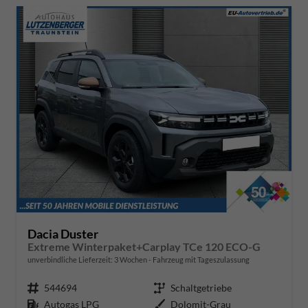
Dacia Duster
Extreme Winterpaket+Carplay TCe 120 ECO-G
unverbindliche Lieferzeit:
3 Wochen
Fahrzeug mit Tageszulassung
Fahrzeugnr.
544694
Getriebe
Schaltgetriebe
Kraftstoff
Autogas LPG
Außenfarbe
Dolomit-Grau