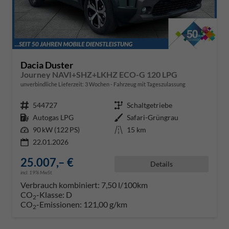
Dacia Duster
Journey NAVI+SHZ+LKHZ ECO-G 120 LPG
unverbindliche Lieferzeit:
3 Wochen
Fahrzeug mit Tageszulassung
Fahrzeugnr.
544727
Getriebe
Schaltgetriebe
Kraftstoff
Autogas LPG
Außenfarbe
Safari-Grüngrau
Leistung
90 kW (122 PS)
Kilometerstand
15 km
22.01.2026
25.007,– €
Details
incl. 19% MwSt.
Verbrauch kombiniert:
7,50 l/100km
CO
-Klasse:
D
2
CO
-Emissionen:
121,00 g/km
2