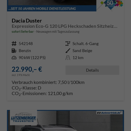
Dacia Duster
Expression Eco-G 120 LPG Heckschaden Sitzheizung Lenkradheizung Beifahrersitz mit Höhenverstellung
sofort lieferbar
Neuwagen mit Tageszulassung
Fahrzeugnr.
542148
Getriebe
Schalt. 6-Gang
Kraftstoff
Benzin
Außenfarbe
Sand Beige
Leistung
90 kW (122 PS)
Kilometerstand
12 km
22.990,– €
Details
incl. 19% MwSt.
Verbrauch kombiniert:
7,50 l/100km
CO
-Klasse:
D
2
CO
-Emissionen:
121,00 g/km
2