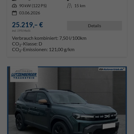
Leistung
90 kW (122 PS)
Kilometerstand
15 km
03.06.2026
25.219,– €
Details
incl. 19% MwSt.
Verbrauch kombiniert:
7,50 l/100km
CO
-Klasse:
D
2
CO
-Emissionen:
121,00 g/km
2