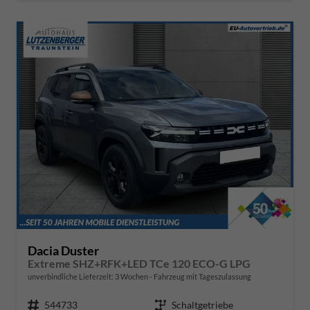
Dacia Duster
Extreme SHZ+RFK+LED TCe 120 ECO-G LPG
unverbindliche Lieferzeit:
3 Wochen
Fahrzeug mit Tageszulassung
Fahrzeugnr.
544733
Getriebe
Schaltgetriebe