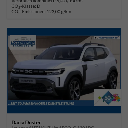
Verbrauch kombiniert:
5,40 l/100km
CO
-Klasse:
D
2
CO
-Emissionen:
123,00 g/km
2
Dacia Duster
Journey SHZ LKHZ Navi ECO-G 120 LPG