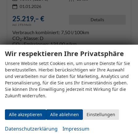
01.01.2026
25.219,– €
Details
incl. 19% MwSt.
Verbrauch kombiniert:
7,50 l/100km
CO
-Klasse:
D
2
CO
-Emissionen:
121,00 g/km
2
Wir respektieren Ihre Privatsphäre
Datensätze pro Seite:
Unsere Website setzt Cookies ein, um unsere Dienste für Sie
bereitzustellen. Hierbei berücksichtigen wir Ihre Auswahl
10
20
50
100
250
und verarbeiten nur die Daten für Marketing, Analytics und
Personalisierung, für die Sie uns Ihr Einverständnis geben.
Seite:
Sie können Ihre Einwilligung jederzeit mit Wirkung für die
Zukunft widerrufen.
Alle akzeptieren
Alle ablehnen
Einstellungen
Seiten:
1
2
3
4
...
8
Datenschutzerklärung
Impressum