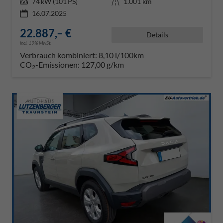
Leistung
74 kW (101 PS)
Kilometerstand
1.001 km
16.07.2025
22.887,– €
Details
incl. 19% MwSt.
Verbrauch kombiniert:
8,10 l/100km
CO
-Emissionen:
127,00 g/km
2