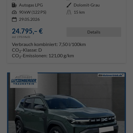
Kraftstoff
Autogas LPG
Außenfarbe
Dolomit-Grau
Leistung
90 kW (122 PS)
Kilometerstand
15 km
29.05.2026
24.795,– €
Details
incl. 19% MwSt.
Verbrauch kombiniert:
7,50 l/100km
CO
-Klasse:
D
2
CO
-Emissionen:
121,00 g/km
2