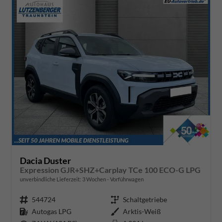
Dacia Duster
Expression GJR+SHZ+Carplay TCe 100 ECO-G LPG
unverbindliche Lieferzeit:
3 Wochen
Vorführwagen
Fahrzeugnr.
544724
Getriebe
Schaltgetriebe
Kraftstoff
Autogas LPG
Außenfarbe
Arktis-Weiß