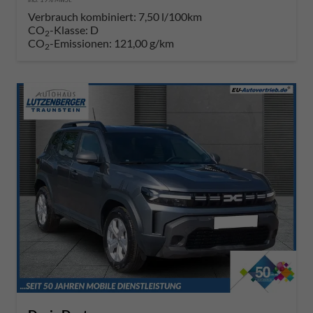
Verbrauch kombiniert:
7,50 l/100km
CO
-Klasse:
D
2
CO
-Emissionen:
121,00 g/km
2