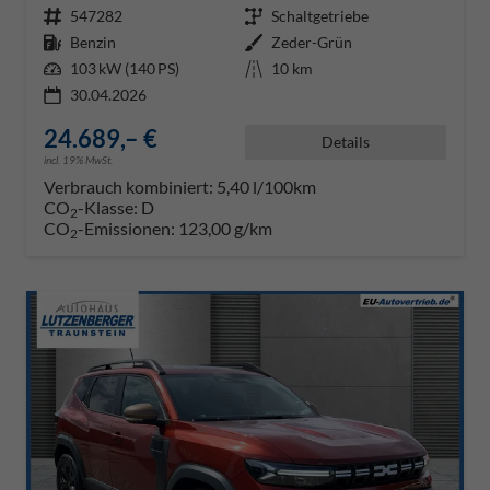
Fahrzeugnr.
547282
Getriebe
Schaltgetriebe
Kraftstoff
Benzin
Außenfarbe
Zeder-Grün
Leistung
103 kW (140 PS)
Kilometerstand
10 km
30.04.2026
24.689,– €
Details
incl. 19% MwSt.
Verbrauch kombiniert:
5,40 l/100km
CO
-Klasse:
D
2
CO
-Emissionen:
123,00 g/km
2