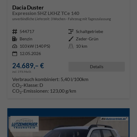
Dacia Duster
Expression SHZ LKHZ TCe 140
unverbindliche Lieferzeit:
3 Wochen
Fahrzeug mit Tageszulassung
Fahrzeugnr.
544717
Getriebe
Schaltgetriebe
Kraftstoff
Benzin
Außenfarbe
Zeder-Grün
Leistung
103 kW (140 PS)
Kilometerstand
10 km
12.05.2026
24.689,– €
Details
incl. 19% MwSt.
Verbrauch kombiniert:
5,40 l/100km
CO
-Klasse:
D
2
CO
-Emissionen:
123,00 g/km
2