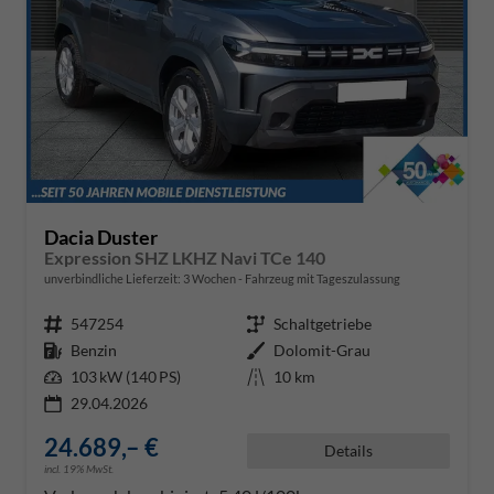
Dacia Duster
Expression SHZ LKHZ Navi TCe 140
unverbindliche Lieferzeit:
3 Wochen
Fahrzeug mit Tageszulassung
Fahrzeugnr.
547254
Getriebe
Schaltgetriebe
Kraftstoff
Benzin
Außenfarbe
Dolomit-Grau
Leistung
103 kW (140 PS)
Kilometerstand
10 km
29.04.2026
24.689,– €
Details
incl. 19% MwSt.