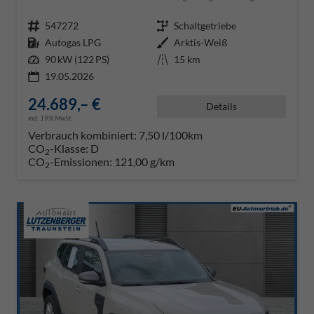
Fahrzeugnr.
547272
Getriebe
Schaltgetriebe
Kraftstoff
Autogas LPG
Außenfarbe
Arktis-Weiß
Leistung
90 kW (122 PS)
Kilometerstand
15 km
19.05.2026
24.689,– €
Details
incl. 19% MwSt.
Verbrauch kombiniert:
7,50 l/100km
CO
-Klasse:
D
2
CO
-Emissionen:
121,00 g/km
2