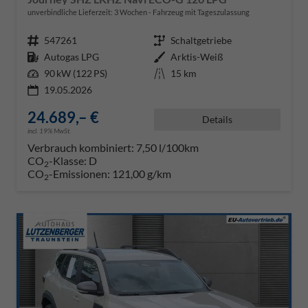
unverbindliche Lieferzeit:
3 Wochen
Fahrzeug mit Tageszulassung
Fahrzeugnr.
547261
Getriebe
Schaltgetriebe
Kraftstoff
Autogas LPG
Außenfarbe
Arktis-Weiß
Leistung
90 kW (122 PS)
Kilometerstand
15 km
19.05.2026
24.689,– €
Details
incl. 19% MwSt.
Verbrauch kombiniert:
7,50 l/100km
CO
-Klasse:
D
2
CO
-Emissionen:
121,00 g/km
2