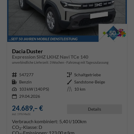
Dacia Duster
Expression SHZ LKHZ Navi TCe 140
unverbindliche Lieferzeit:
3 Wochen
Fahrzeug mit Tageszulassung
Fahrzeugnr.
547277
Getriebe
Schaltgetriebe
Kraftstoff
Benzin
Außenfarbe
Sandstone-Beige
Leistung
103 kW (140 PS)
Kilometerstand
10 km
29.04.2026
24.689,– €
Details
incl. 19% MwSt.
Verbrauch kombiniert:
5,40 l/100km
CO
-Klasse:
D
2
CO
-Emissionen:
123,00 g/km