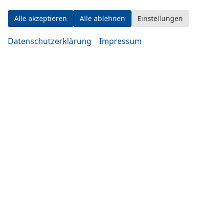
Alle akzeptieren
Alle ablehnen
Einstellungen
Datenschutzerklärung
Impressum
Eugen-Rosner-Str. 16
83278 Traunstein
Öffnungszeiten