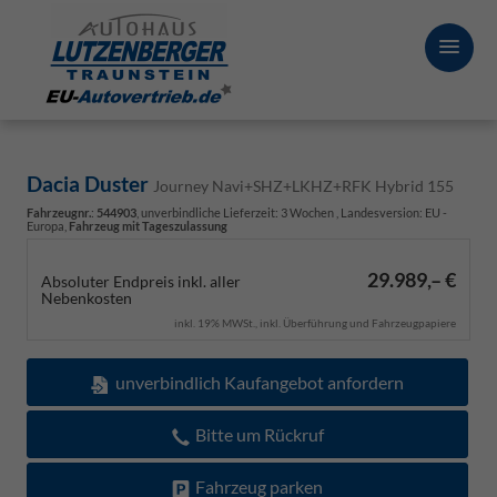
Dacia Duster
Journey Navi+SHZ+LKHZ+RFK Hybrid 155
Fahrzeugnr.
:
544903
, unverbindliche Lieferzeit:
3 Wochen
, Landesversion: EU -
Europa,
Fahrzeug mit Tageszulassung
29.989,– €
Absoluter Endpreis inkl. aller
Nebenkosten
inkl. 19% MWSt., inkl. Überführung und Fahrzeugpapiere
unverbindlich Kaufangebot anfordern
Bitte um Rückruf
Fahrzeug parken