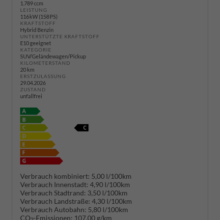
1.789 ccm
LEISTUNG
116 kW (158 PS)
KRAFTSTOFF
Hybrid Benzin
UNTERSTÜTZTE KRAFTSTOFF
E10 geeignet
KATEGORIE
SUV/Geländewagen/Pickup
KILOMETERSTAND
20 km
ERSTZULASSUNG
29.04.2026
ZUSTAND
unfallfrei
Verbrauch kombiniert:
5,00 l/100km
Verbrauch Innenstadt:
4,90 l/100km
Verbrauch Stadtrand:
3,50 l/100km
Verbrauch Landstraße:
4,30 l/100km
Verbrauch Autobahn:
5,80 l/100km
CO
-Emissionen:
107,00 g/km
2