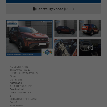
Fahrzeugexposé (PDF)
+1
AUSSENFARBE
Terracotta-Braun
INNENAUSSTATTUNG
Grau
GETRIEBE
Automatik
ANTRIEBSACHSE
Frontantrieb
PARTIKELFILTER
1
SCHADSTOFFKLASSE
Euro 6
HUBRAUM