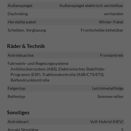
Außenspiegel
Außenspiegel elektrisch verstellbar
Dachreling
vorhanden
Herstellerpaket
Winter-Paket
Scheiben, Verglasung
Frontscheibe beheizbar
Räder & Technik
Antriebsachse
Frontantrieb
Fahrwerk- und Regelungssysteme
Antiblockiersystem (ABS), Elektronisches Stabilitäts-
Programm (ESP), Traktionskontrolle (ASR/CTS/ETS),
Reifendruckkontrolle
Felgentyp
Leichtmetallfelge
Reifentyp
Sommerreifen
Sonstiges
Antriebsart
Voll-Hybrid (HEV)
Anzahl Sitzplätze
5