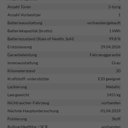
Anzahl Türen
5-türig
Anzahl Vorbesitzer
1
Batterieausstattung
vorhanden/gekauft
Batteriekapazität (brutto)
1 kWh
Batteriezustand (State of Health, SoH)
99.8 %
Erstzulassung
29.04.2026
Garantieleistung
Fahrzeuggarantie
Innenausstattung
Grau
Kilometerstand
20
Kraftstoff: unterstützte
E10 geeignet
Lackierung
Metallic
Leergewicht
1455 kg
Nichtraucher-Fahrzeug
vorhanden
Nächste Hauptuntersuchung
01.04.2029
Polsterung
Stoff
Rußpartikelfilter / SCR
vorhanden