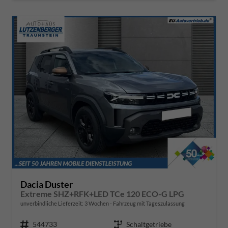
Dacia Duster
Extreme SHZ+RFK+LED TCe 120 ECO-G LPG
unverbindliche Lieferzeit:
3 Wochen
Fahrzeug mit Tageszulassung
Fahrzeugnr.
544733
Getriebe
Schaltgetriebe