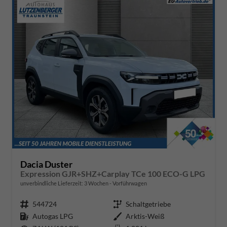
Dacia Duster
Expression GJR+SHZ+Carplay TCe 100 ECO-G LPG
unverbindliche Lieferzeit:
3 Wochen
Vorführwagen
Fahrzeugnr.
544724
Getriebe
Schaltgetriebe
Kraftstoff
Autogas LPG
Außenfarbe
Arktis-Weiß