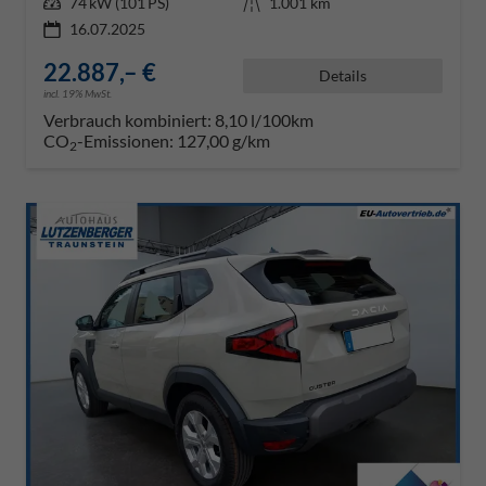
Leistung
74 kW (101 PS)
Kilometerstand
1.001 km
16.07.2025
22.887,– €
Details
incl. 19% MwSt.
Verbrauch kombiniert:
8,10 l/100km
CO
-Emissionen:
127,00 g/km
2