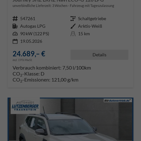
unverbindliche Lieferzeit:
3 Wochen
Fahrzeug mit Tageszulassung
Fahrzeugnr.
547261
Getriebe
Schaltgetriebe
Kraftstoff
Autogas LPG
Außenfarbe
Arktis-Weiß
Leistung
90 kW (122 PS)
Kilometerstand
15 km
19.05.2026
24.689,– €
Details
incl. 19% MwSt.
Verbrauch kombiniert:
7,50 l/100km
CO
-Klasse:
D
2
CO
-Emissionen:
121,00 g/km
2