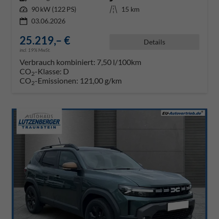
Leistung
90 kW (122 PS)
Kilometerstand
15 km
03.06.2026
25.219,– €
Details
incl. 19% MwSt.
Verbrauch kombiniert:
7,50 l/100km
CO
-Klasse:
D
2
CO
-Emissionen:
121,00 g/km
2