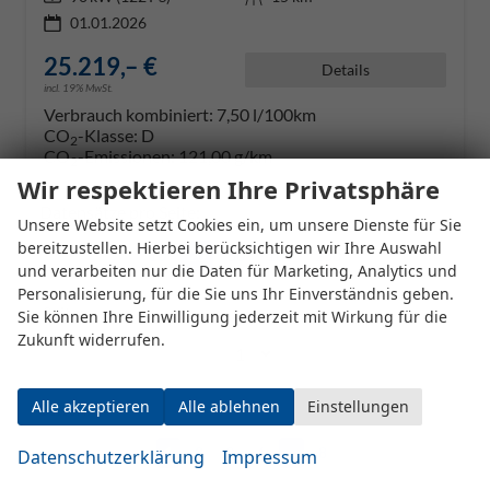
01.01.2026
25.219,– €
Details
incl. 19% MwSt.
Verbrauch kombiniert:
7,50 l/100km
CO
-Klasse:
D
2
CO
-Emissionen:
121,00 g/km
2
Wir respektieren Ihre Privatsphäre
Datensätze pro Seite:
Unsere Website setzt Cookies ein, um unsere Dienste für Sie
bereitzustellen. Hierbei berücksichtigen wir Ihre Auswahl
10
20
50
100
250
und verarbeiten nur die Daten für Marketing, Analytics und
Personalisierung, für die Sie uns Ihr Einverständnis geben.
Seite:
Sie können Ihre Einwilligung jederzeit mit Wirkung für die
Zukunft widerrufen.
Alle akzeptieren
Alle ablehnen
Einstellungen
Seiten:
1
2
3
4
...
8
Datenschutzerklärung
Impressum