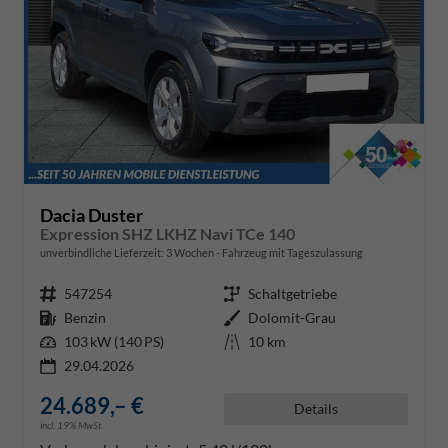
Dacia Duster
Expression SHZ LKHZ Navi TCe 140
unverbindliche Lieferzeit:
3 Wochen
Fahrzeug mit Tageszulassung
Fahrzeugnr.
547254
Getriebe
Schaltgetriebe
Kraftstoff
Benzin
Außenfarbe
Dolomit-Grau
Leistung
103 kW (140 PS)
Kilometerstand
10 km
29.04.2026
24.689,– €
Details
incl. 19% MwSt.