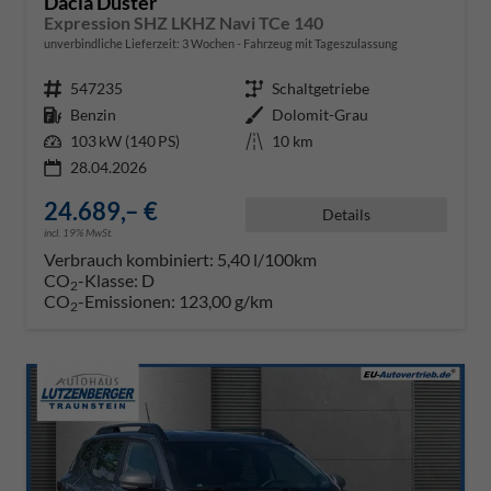
Dacia Duster
Expression SHZ LKHZ Navi TCe 140
unverbindliche Lieferzeit:
3 Wochen
Fahrzeug mit Tageszulassung
Fahrzeugnr.
547235
Getriebe
Schaltgetriebe
Kraftstoff
Benzin
Außenfarbe
Dolomit-Grau
Leistung
103 kW (140 PS)
Kilometerstand
10 km
28.04.2026
24.689,– €
Details
incl. 19% MwSt.
Verbrauch kombiniert:
5,40 l/100km
CO
-Klasse:
D
2
CO
-Emissionen:
123,00 g/km
2