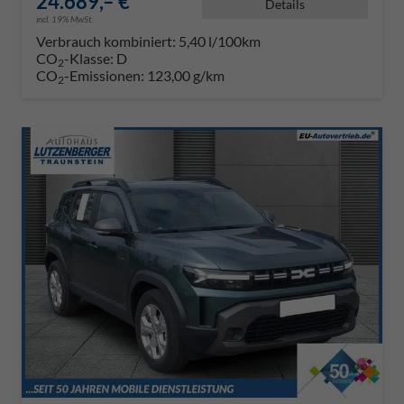
24.689,– €
Details
incl. 19% MwSt.
Verbrauch kombiniert:
5,40 l/100km
CO
-Klasse:
D
2
CO
-Emissionen:
123,00 g/km
2