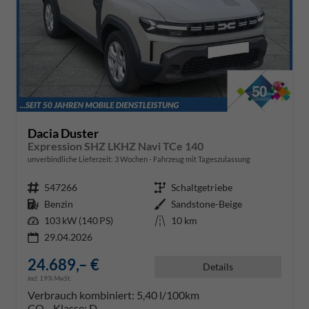
Dacia Duster
Expression SHZ LKHZ Navi TCe 140
unverbindliche Lieferzeit:
3 Wochen
Fahrzeug mit Tageszulassung
Fahrzeugnr.
547266
Getriebe
Schaltgetriebe
Kraftstoff
Benzin
Außenfarbe
Sandstone-Beige
Leistung
103 kW (140 PS)
Kilometerstand
10 km
29.04.2026
24.689,– €
Details
incl. 19% MwSt.
Verbrauch kombiniert:
5,40 l/100km
CO
-Klasse:
D