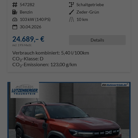
Fahrzeugnr.
547282
Getriebe
Schaltgetriebe
Kraftstoff
Benzin
Außenfarbe
Zeder-Grün
Leistung
103 kW (140 PS)
Kilometerstand
10 km
30.04.2026
24.689,– €
Details
incl. 19% MwSt.
Verbrauch kombiniert:
5,40 l/100km
CO
-Klasse:
D
2
CO
-Emissionen:
123,00 g/km
2