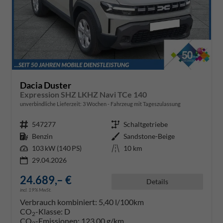
Dacia Duster
Expression SHZ LKHZ Navi TCe 140
unverbindliche Lieferzeit:
3 Wochen
Fahrzeug mit Tageszulassung
Fahrzeugnr.
547277
Getriebe
Schaltgetriebe
Kraftstoff
Benzin
Außenfarbe
Sandstone-Beige
Leistung
103 kW (140 PS)
Kilometerstand
10 km
29.04.2026
24.689,– €
Details
incl. 19% MwSt.
Verbrauch kombiniert:
5,40 l/100km
CO
-Klasse:
D
2
CO
-Emissionen:
123,00 g/km