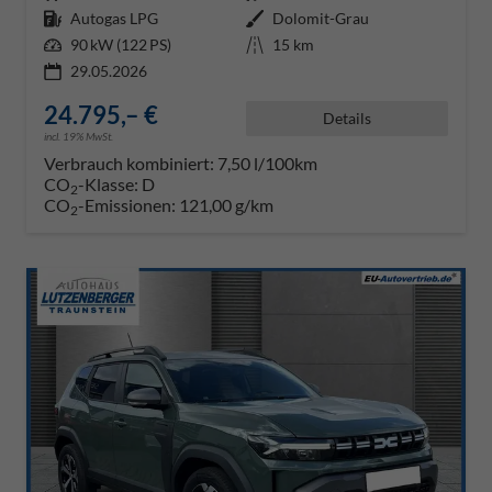
Kraftstoff
Autogas LPG
Außenfarbe
Dolomit-Grau
Leistung
90 kW (122 PS)
Kilometerstand
15 km
29.05.2026
24.795,– €
Details
incl. 19% MwSt.
Verbrauch kombiniert:
7,50 l/100km
CO
-Klasse:
D
2
CO
-Emissionen:
121,00 g/km
2