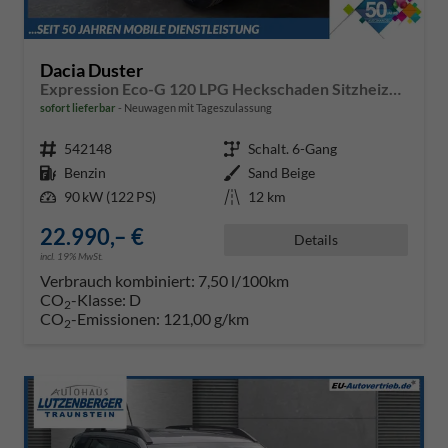
Dacia Duster
Expression Eco-G 120 LPG Heckschaden Sitzheizung Lenkradheizung Beifahrersitz mit Höhenverstellung
sofort lieferbar
Neuwagen mit Tageszulassung
Fahrzeugnr.
542148
Getriebe
Schalt. 6-Gang
Kraftstoff
Benzin
Außenfarbe
Sand Beige
Leistung
90 kW (122 PS)
Kilometerstand
12 km
22.990,– €
Details
incl. 19% MwSt.
Verbrauch kombiniert:
7,50 l/100km
CO
-Klasse:
D
2
CO
-Emissionen:
121,00 g/km
2