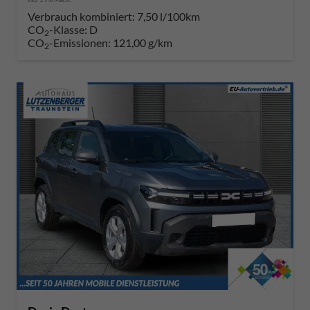
Verbrauch kombiniert:
7,50 l/100km
CO
-Klasse:
D
2
CO
-Emissionen:
121,00 g/km
2