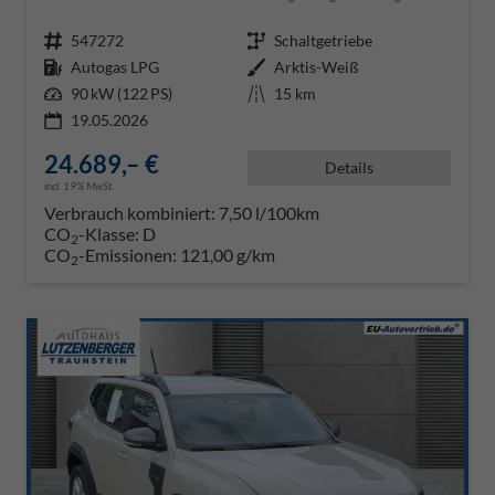
Fahrzeugnr.
547272
Getriebe
Schaltgetriebe
Kraftstoff
Autogas LPG
Außenfarbe
Arktis-Weiß
Leistung
90 kW (122 PS)
Kilometerstand
15 km
19.05.2026
24.689,– €
Details
incl. 19% MwSt.
Verbrauch kombiniert:
7,50 l/100km
CO
-Klasse:
D
2
CO
-Emissionen:
121,00 g/km
2