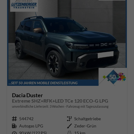
Dacia Duster
Extreme SHZ+RFK+LED TCe 120 ECO-G LPG
unverbindliche Lieferzeit:
3 Wochen
Fahrzeug mit Tageszulassung
Fahrzeugnr.
544742
Getriebe
Schaltgetriebe
Kraftstoff
Autogas LPG
Außenfarbe
Zeder-Grün
Leistung
90 kW (122 PS)
Kilometerstand
15 km