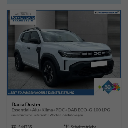
Dacia Duster
Essential+Alu+Klima+PDC+DAB ECO-G 100 LPG
unverbindliche Lieferzeit:
3 Wochen
Vorführwagen
Fahrzeugnr.
544735
Getriebe
Schaltgetriebe