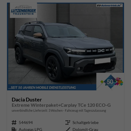
Dacia Duster
Extreme Winterpaket+Carplay TCe 120 ECO-G
unverbindliche Lieferzeit:
3 Wochen
Fahrzeug mit Tageszulassung
Fahrzeugnr.
544694
Getriebe
Schaltgetriebe
Kraftstoff
Autogas LPG
Außenfarbe
Dolomit-Grau