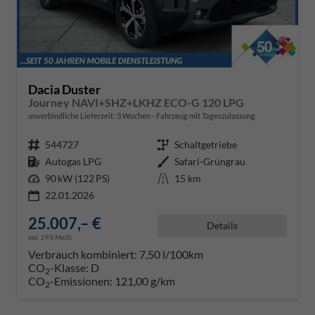
Dacia Duster
Journey NAVI+SHZ+LKHZ ECO-G 120 LPG
unverbindliche Lieferzeit:
3 Wochen
Fahrzeug mit Tageszulassung
Fahrzeugnr.
544727
Getriebe
Schaltgetriebe
Kraftstoff
Autogas LPG
Außenfarbe
Safari-Grüngrau
Leistung
90 kW (122 PS)
Kilometerstand
15 km
22.01.2026
25.007,– €
Details
incl. 19% MwSt.
Verbrauch kombiniert:
7,50 l/100km
CO
-Klasse:
D
2
CO
-Emissionen:
121,00 g/km
2