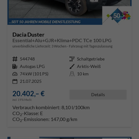
Dacia Duster
Essential+Alu+GJR+Klima+PDC TCe 100 LPG
unverbindliche Lieferzeit:
3 Wochen
Fahrzeug mit Tageszulassung
Fahrzeugnr.
544748
Getriebe
Schaltgetriebe
Kraftstoff
Autogas LPG
Außenfarbe
Arktis-Weiß
Leistung
74 kW (101 PS)
Kilometerstand
10 km
21.07.2025
20.402,– €
Details
incl. 19% MwSt.
Verbrauch kombiniert:
8,10 l/100km
CO
-Klasse:
E
2
CO
-Emissionen:
147,00 g/km
2