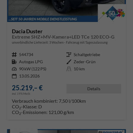
Dacia Duster
Extreme SHZ+MV-Kamera+LED TCe 120 ECO-G
unverbindliche Lieferzeit:
3 Wochen
Fahrzeug mit Tageszulassung
Fahrzeugnr.
544734
Getriebe
Schaltgetriebe
Kraftstoff
Autogas LPG
Außenfarbe
Zeder-Grün
Leistung
90 kW (122 PS)
Kilometerstand
10 km
13.05.2026
25.219,– €
Details
incl. 19% MwSt.
Verbrauch kombiniert:
7,50 l/100km
CO
-Klasse:
D
2
CO
-Emissionen:
121,00 g/km
2