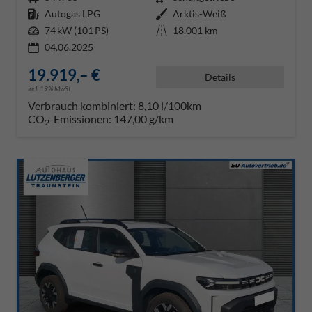
Kraftstoff
Autogas LPG
Außenfarbe
Arktis-Weiß
Leistung
74 kW (101 PS)
Kilometerstand
18.001 km
04.06.2025
19.919,– €
Details
incl. 19% MwSt.
Verbrauch kombiniert:
8,10 l/100km
CO
-Emissionen:
147,00 g/km
2