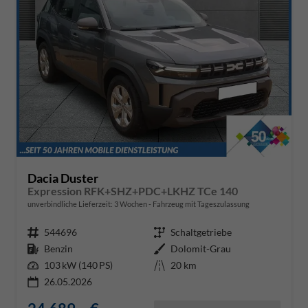
Dacia Duster
Expression RFK+SHZ+PDC+LKHZ TCe 140
unverbindliche Lieferzeit:
3 Wochen
Fahrzeug mit Tageszulassung
Fahrzeugnr.
544696
Getriebe
Schaltgetriebe
Kraftstoff
Benzin
Außenfarbe
Dolomit-Grau
Leistung
103 kW (140 PS)
Kilometerstand
20 km
26.05.2026