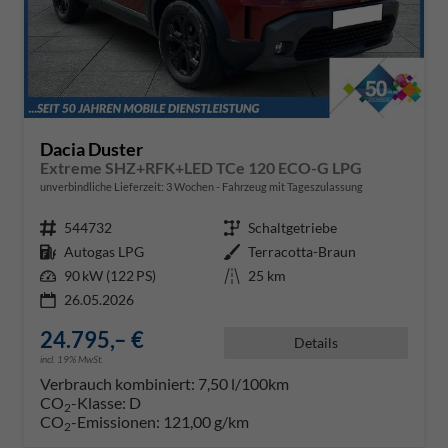
Dacia Duster
Extreme SHZ+RFK+LED TCe 120 ECO-G LPG
unverbindliche Lieferzeit:
3 Wochen
Fahrzeug mit Tageszulassung
Fahrzeugnr.
544732
Getriebe
Schaltgetriebe
Kraftstoff
Autogas LPG
Außenfarbe
Terracotta-Braun
Leistung
90 kW (122 PS)
Kilometerstand
25 km
26.05.2026
24.795,– €
Details
incl. 19% MwSt.
Verbrauch kombiniert:
7,50 l/100km
CO
-Klasse:
D
2
CO
-Emissionen:
121,00 g/km
2