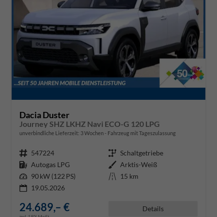
Dacia Duster
Journey SHZ LKHZ Navi ECO-G 120 LPG
unverbindliche Lieferzeit:
3 Wochen
Fahrzeug mit Tageszulassung
Fahrzeugnr.
547224
Getriebe
Schaltgetriebe
Kraftstoff
Autogas LPG
Außenfarbe
Arktis-Weiß
Leistung
90 kW (122 PS)
Kilometerstand
15 km
19.05.2026
24.689,– €
Details
incl. 19% MwSt.