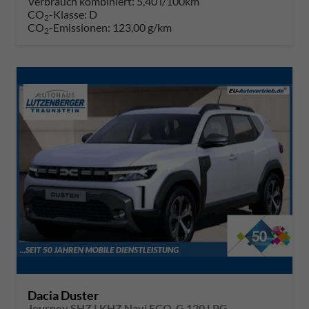
Verbrauch kombiniert:
5,40 l/100km
CO
-Klasse:
D
2
CO
-Emissionen:
123,00 g/km
2
Dacia Duster
Journey SHZ LKHZ Navi ECO-G 120 LPG