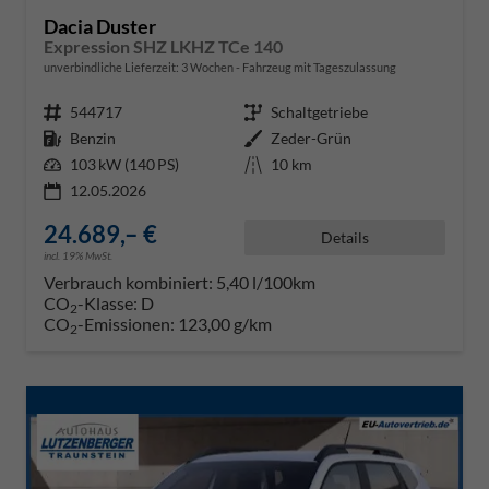
Dacia Duster
Expression SHZ LKHZ TCe 140
unverbindliche Lieferzeit:
3 Wochen
Fahrzeug mit Tageszulassung
Fahrzeugnr.
544717
Getriebe
Schaltgetriebe
Kraftstoff
Benzin
Außenfarbe
Zeder-Grün
Leistung
103 kW (140 PS)
Kilometerstand
10 km
12.05.2026
24.689,– €
Details
incl. 19% MwSt.
Verbrauch kombiniert:
5,40 l/100km
CO
-Klasse:
D
2
CO
-Emissionen:
123,00 g/km
2