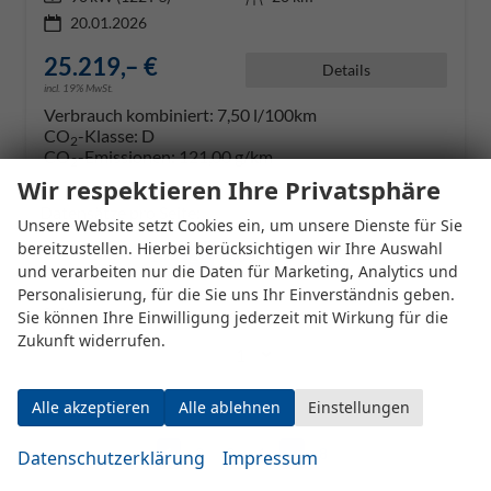
20.01.2026
25.219,– €
Details
incl. 19% MwSt.
Verbrauch kombiniert:
7,50 l/100km
CO
-Klasse:
D
2
CO
-Emissionen:
121,00 g/km
2
Wir respektieren Ihre Privatsphäre
Datensätze pro Seite:
Unsere Website setzt Cookies ein, um unsere Dienste für Sie
bereitzustellen. Hierbei berücksichtigen wir Ihre Auswahl
10
20
50
100
250
und verarbeiten nur die Daten für Marketing, Analytics und
Personalisierung, für die Sie uns Ihr Einverständnis geben.
Seite:
Sie können Ihre Einwilligung jederzeit mit Wirkung für die
Zukunft widerrufen.
Alle akzeptieren
Alle ablehnen
Einstellungen
Seiten:
1
2
3
4
...
8
Datenschutzerklärung
Impressum