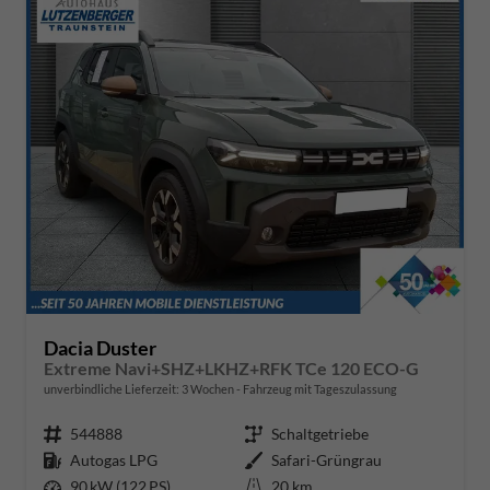
Dacia Duster
Extreme Navi+SHZ+LKHZ+RFK TCe 120 ECO-G
unverbindliche Lieferzeit:
3 Wochen
Fahrzeug mit Tageszulassung
Fahrzeugnr.
544888
Getriebe
Schaltgetriebe
Kraftstoff
Autogas LPG
Außenfarbe
Safari-Grüngrau
Leistung
90 kW (122 PS)
Kilometerstand
20 km