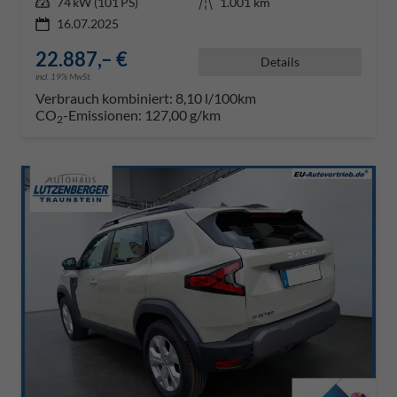
Leistung
74 kW (101 PS)
Kilometerstand
1.001 km
16.07.2025
22.887,– €
Details
incl. 19% MwSt.
Verbrauch kombiniert:
8,10 l/100km
CO
-Emissionen:
127,00 g/km
2