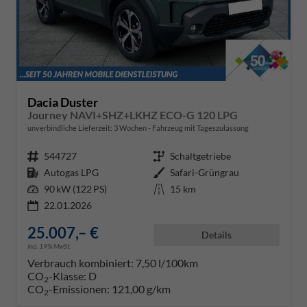
Dacia Duster
Journey NAVI+SHZ+LKHZ ECO-G 120 LPG
unverbindliche Lieferzeit:
3 Wochen
Fahrzeug mit Tageszulassung
Fahrzeugnr.
544727
Getriebe
Schaltgetriebe
Kraftstoff
Autogas LPG
Außenfarbe
Safari-Grüngrau
Leistung
90 kW (122 PS)
Kilometerstand
15 km
22.01.2026
25.007,– €
Details
incl. 19% MwSt.
Verbrauch kombiniert:
7,50 l/100km
CO
-Klasse:
D
2
CO
-Emissionen:
121,00 g/km
2