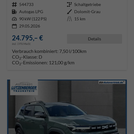
Fahrzeugnr.
544733
Getriebe
Schaltgetriebe
Kraftstoff
Autogas LPG
Außenfarbe
Dolomit-Grau
Leistung
90 kW (122 PS)
Kilometerstand
15 km
29.05.2026
24.795,– €
Details
incl. 19% MwSt.
Verbrauch kombiniert:
7,50 l/100km
CO
-Klasse:
D
2
CO
-Emissionen:
121,00 g/km
2