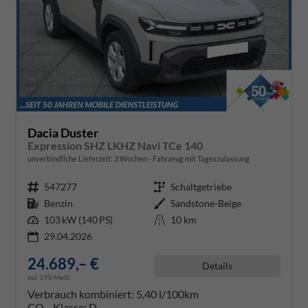
Dacia Duster
Expression SHZ LKHZ Navi TCe 140
unverbindliche Lieferzeit:
3 Wochen
Fahrzeug mit Tageszulassung
Fahrzeugnr.
547277
Getriebe
Schaltgetriebe
Kraftstoff
Benzin
Außenfarbe
Sandstone-Beige
Leistung
103 kW (140 PS)
Kilometerstand
10 km
29.04.2026
24.689,– €
Details
incl. 19% MwSt.
Verbrauch kombiniert:
5,40 l/100km
CO
-Klasse:
D