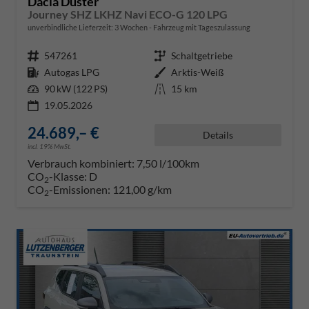
Dacia Duster
Journey SHZ LKHZ Navi ECO-G 120 LPG
unverbindliche Lieferzeit:
3 Wochen
Fahrzeug mit Tageszulassung
Fahrzeugnr.
547261
Getriebe
Schaltgetriebe
Kraftstoff
Autogas LPG
Außenfarbe
Arktis-Weiß
Leistung
90 kW (122 PS)
Kilometerstand
15 km
19.05.2026
24.689,– €
Details
incl. 19% MwSt.
Verbrauch kombiniert:
7,50 l/100km
CO
-Klasse:
D
2
CO
-Emissionen:
121,00 g/km
2