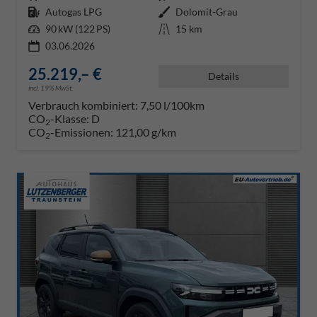
Kraftstoff
Autogas LPG
Außenfarbe
Dolomit-Grau
Leistung
90 kW (122 PS)
Kilometerstand
15 km
03.06.2026
25.219,– €
Details
incl. 19% MwSt.
Verbrauch kombiniert:
7,50 l/100km
CO
-Klasse:
D
2
CO
-Emissionen:
121,00 g/km
2