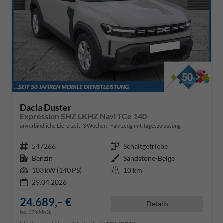
Dacia Duster
Expression SHZ LKHZ Navi TCe 140
unverbindliche Lieferzeit:
3 Wochen
Fahrzeug mit Tageszulassung
Fahrzeugnr.
547266
Getriebe
Schaltgetriebe
Kraftstoff
Benzin
Außenfarbe
Sandstone-Beige
Leistung
103 kW (140 PS)
Kilometerstand
10 km
29.04.2026
24.689,– €
Details
incl. 19% MwSt.