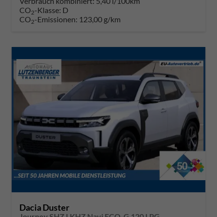
Verbrauch kombiniert:
5,40 l/100km
CO
-Klasse:
D
2
CO
-Emissionen:
123,00 g/km
2
Dacia Duster
Journey SHZ LKHZ Navi ECO-G 120 LPG