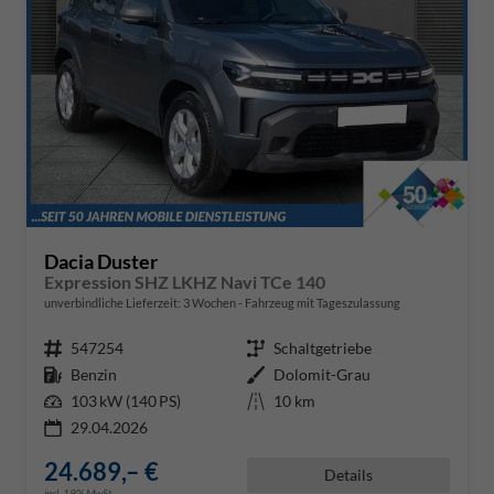
Dacia Duster
Expression SHZ LKHZ Navi TCe 140
unverbindliche Lieferzeit:
3 Wochen
Fahrzeug mit Tageszulassung
Fahrzeugnr.
547254
Getriebe
Schaltgetriebe
Kraftstoff
Benzin
Außenfarbe
Dolomit-Grau
Leistung
103 kW (140 PS)
Kilometerstand
10 km
29.04.2026
24.689,– €
Details
incl. 19% MwSt.