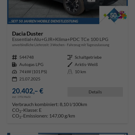
Dacia Duster
Essential+Alu+GJR+Klima+PDC TCe 100 LPG
unverbindliche Lieferzeit:
3 Wochen
Fahrzeug mit Tageszulassung
Fahrzeugnr.
544748
Getriebe
Schaltgetriebe
Kraftstoff
Autogas LPG
Außenfarbe
Arktis-Weiß
Leistung
74 kW (101 PS)
Kilometerstand
10 km
21.07.2025
20.402,– €
Details
incl. 19% MwSt.
Verbrauch kombiniert:
8,10 l/100km
CO
-Klasse:
E
2
CO
-Emissionen:
147,00 g/km
2