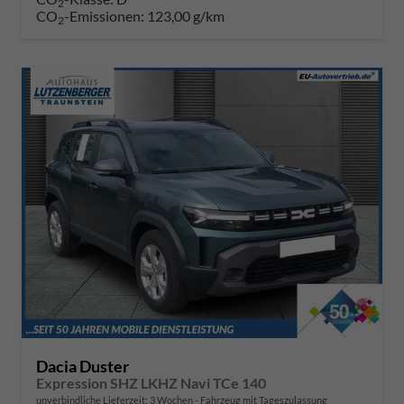
2
CO
-Emissionen:
123,00 g/km
2
Dacia Duster
Expression SHZ LKHZ Navi TCe 140
unverbindliche Lieferzeit:
3 Wochen
Fahrzeug mit Tageszulassung