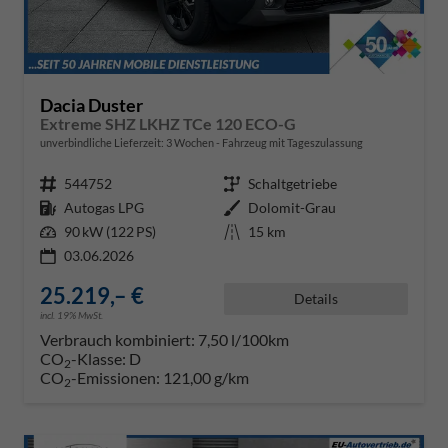
Dacia Duster
Extreme SHZ LKHZ TCe 120 ECO-G
unverbindliche Lieferzeit:
3 Wochen
Fahrzeug mit Tageszulassung
Fahrzeugnr.
544752
Getriebe
Schaltgetriebe
Kraftstoff
Autogas LPG
Außenfarbe
Dolomit-Grau
Leistung
90 kW (122 PS)
Kilometerstand
15 km
03.06.2026
25.219,– €
Details
incl. 19% MwSt.
Verbrauch kombiniert:
7,50 l/100km
CO
-Klasse:
D
2
CO
-Emissionen:
121,00 g/km
2