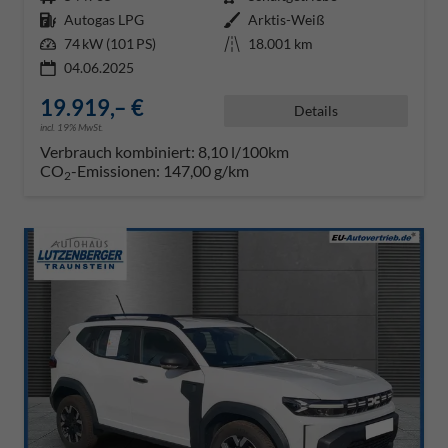
Kraftstoff
Autogas LPG
Außenfarbe
Arktis-Weiß
Leistung
74 kW (101 PS)
Kilometerstand
18.001 km
04.06.2025
19.919,– €
Details
incl. 19% MwSt.
Verbrauch kombiniert:
8,10 l/100km
CO
-Emissionen:
147,00 g/km
2