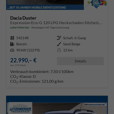
Dacia Duster
Expression Eco-G 120 LPG Heckschaden Sitzheizung Lenkradheizung Beifahrersitz mit Höhenverstellung
sofort lieferbar
Neuwagen mit Tageszulassung
Fahrzeugnr.
542148
Getriebe
Schalt. 6-Gang
Kraftstoff
Benzin
Außenfarbe
Sand Beige
Leistung
90 kW (122 PS)
Kilometerstand
12 km
22.990,– €
Details
incl. 19% MwSt.
Verbrauch kombiniert:
7,50 l/100km
CO
-Klasse:
D
2
CO
-Emissionen:
121,00 g/km
2