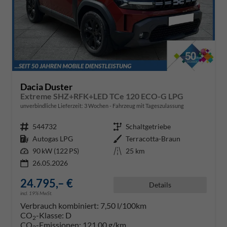
Dacia Duster
Extreme SHZ+RFK+LED TCe 120 ECO-G LPG
unverbindliche Lieferzeit:
3 Wochen
Fahrzeug mit Tageszulassung
Fahrzeugnr.
544732
Getriebe
Schaltgetriebe
Kraftstoff
Autogas LPG
Außenfarbe
Terracotta-Braun
Leistung
90 kW (122 PS)
Kilometerstand
25 km
26.05.2026
24.795,– €
Details
incl. 19% MwSt.
Verbrauch kombiniert:
7,50 l/100km
CO
-Klasse:
D
2
CO
-Emissionen:
121,00 g/km