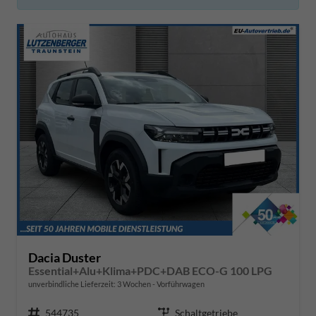
Dacia Duster
Essential+Alu+Klima+PDC+DAB ECO-G 100 LPG
unverbindliche Lieferzeit:
3 Wochen
Vorführwagen
Fahrzeugnr.
544735
Getriebe
Schaltgetriebe