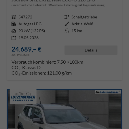
unverbindliche Lieferzeit:
3 Wochen
Fahrzeug mit Tageszulassung
Fahrzeugnr.
547272
Getriebe
Schaltgetriebe
Kraftstoff
Autogas LPG
Außenfarbe
Arktis-Weiß
Leistung
90 kW (122 PS)
Kilometerstand
15 km
19.05.2026
24.689,– €
Details
incl. 19% MwSt.
Verbrauch kombiniert:
7,50 l/100km
CO
-Klasse:
D
2
CO
-Emissionen:
121,00 g/km
2