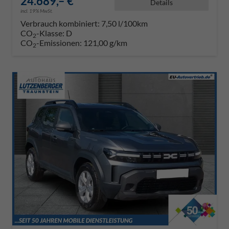
24.689,– €
Details
incl. 19% MwSt.
Verbrauch kombiniert:
7,50 l/100km
CO
-Klasse:
D
2
CO
-Emissionen:
121,00 g/km
2