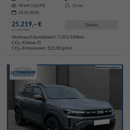
Leistung
90 kW (122 PS)
Kilometerstand
15 km
01.01.2026
25.219,– €
Details
incl. 19% MwSt.
Verbrauch kombiniert:
7,50 l/100km
CO
-Klasse:
D
2
CO
-Emissionen:
121,00 g/km
2