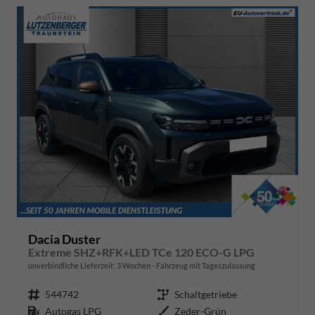
Dacia Duster
Extreme SHZ+RFK+LED TCe 120 ECO-G LPG
unverbindliche Lieferzeit:
3 Wochen
Fahrzeug mit Tageszulassung
Fahrzeugnr.
544742
Getriebe
Schaltgetriebe
Kraftstoff
Autogas LPG
Außenfarbe
Zeder-Grün