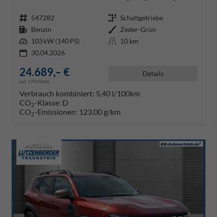
Fahrzeugnr.
547282
Getriebe
Schaltgetriebe
Kraftstoff
Benzin
Außenfarbe
Zeder-Grün
Leistung
103 kW (140 PS)
Kilometerstand
10 km
30.04.2026
24.689,– €
Details
incl. 19% MwSt.
Verbrauch kombiniert:
5,40 l/100km
CO
-Klasse:
D
2
CO
-Emissionen:
123,00 g/km
2