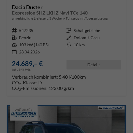
Dacia Duster
Expression SHZ LKHZ Navi TCe 140
unverbindliche Lieferzeit:
3 Wochen
Fahrzeug mit Tageszulassung
Fahrzeugnr.
547235
Getriebe
Schaltgetriebe
Kraftstoff
Benzin
Außenfarbe
Dolomit-Grau
Leistung
103 kW (140 PS)
Kilometerstand
10 km
28.04.2026
24.689,– €
Details
incl. 19% MwSt.
Verbrauch kombiniert:
5,40 l/100km
CO
-Klasse:
D
2
CO
-Emissionen:
123,00 g/km
2