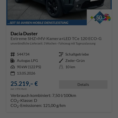
Dacia Duster
Extreme SHZ+MV-Kamera+LED TCe 120 ECO-G
unverbindliche Lieferzeit:
3 Wochen
Fahrzeug mit Tageszulassung
Fahrzeugnr.
544734
Getriebe
Schaltgetriebe
Kraftstoff
Autogas LPG
Außenfarbe
Zeder-Grün
Leistung
90 kW (122 PS)
Kilometerstand
10 km
13.05.2026
25.219,– €
Details
incl. 19% MwSt.
Verbrauch kombiniert:
7,50 l/100km
CO
-Klasse:
D
2
CO
-Emissionen:
121,00 g/km
2