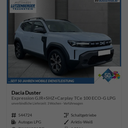
Dacia Duster
Expression GJR+SHZ+Carplay TCe 100 ECO-G LPG
unverbindliche Lieferzeit:
3 Wochen
Vorführwagen
Fahrzeugnr.
544724
Getriebe
Schaltgetriebe
Kraftstoff
Autogas LPG
Außenfarbe
Arktis-Weiß