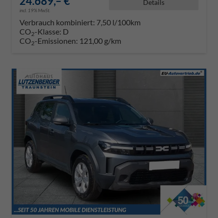
24.689,– €
Details
incl. 19% MwSt.
Verbrauch kombiniert:
7,50 l/100km
CO
-Klasse:
D
2
CO
-Emissionen:
121,00 g/km
2