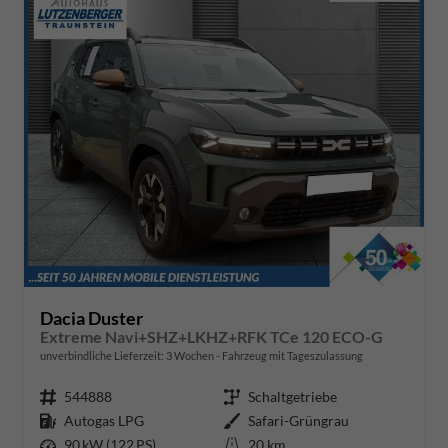
Dacia Duster
Extreme Navi+SHZ+LKHZ+RFK TCe 120 ECO-G
unverbindliche Lieferzeit:
3 Wochen
Fahrzeug mit Tageszulassung
Fahrzeugnr.
544888
Getriebe
Schaltgetriebe
Kraftstoff
Autogas LPG
Außenfarbe
Safari-Grüngrau
Leistung
90 kW (122 PS)
Kilometerstand
20 km