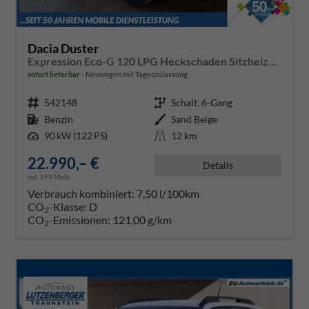
Dacia Duster
Expression Eco-G 120 LPG Heckschaden Sitzheizung Lenkradheizung Beifahrersitz mit Höhenverstellung
sofort lieferbar
Neuwagen mit Tageszulassung
Fahrzeugnr.
542148
Getriebe
Schalt. 6-Gang
Kraftstoff
Benzin
Außenfarbe
Sand Beige
Leistung
90 kW (122 PS)
Kilometerstand
12 km
22.990,– €
Details
incl. 19% MwSt.
Verbrauch kombiniert:
7,50 l/100km
CO
-Klasse:
D
2
CO
-Emissionen:
121,00 g/km
2