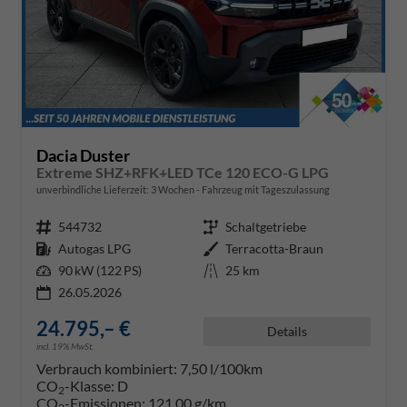
Dacia Duster
Extreme SHZ+RFK+LED TCe 120 ECO-G LPG
unverbindliche Lieferzeit:
3 Wochen
Fahrzeug mit Tageszulassung
Fahrzeugnr.
544732
Getriebe
Schaltgetriebe
Kraftstoff
Autogas LPG
Außenfarbe
Terracotta-Braun
Leistung
90 kW (122 PS)
Kilometerstand
25 km
26.05.2026
24.795,– €
Details
incl. 19% MwSt.
Verbrauch kombiniert:
7,50 l/100km
CO
-Klasse:
D
2
CO
-Emissionen:
121,00 g/km