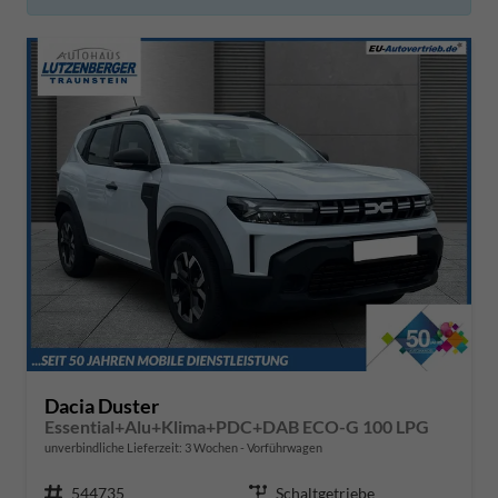
Dacia Duster
Essential+Alu+Klima+PDC+DAB ECO-G 100 LPG
unverbindliche Lieferzeit:
3 Wochen
Vorführwagen
Fahrzeugnr.
544735
Getriebe
Schaltgetriebe