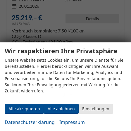
20.01.2026
25.219,– €
Details
incl. 19% MwSt.
Verbrauch kombiniert:
7,50 l/100km
CO
-Klasse:
D
2
CO
-Emissionen:
121,00 g/km
2
Wir respektieren Ihre Privatsphäre
Datensätze pro Seite:
Unsere Website setzt Cookies ein, um unsere Dienste für Sie
bereitzustellen. Hierbei berücksichtigen wir Ihre Auswahl
10
20
50
100
250
und verarbeiten nur die Daten für Marketing, Analytics und
Personalisierung, für die Sie uns Ihr Einverständnis geben.
Seite:
Sie können Ihre Einwilligung jederzeit mit Wirkung für die
Zukunft widerrufen.
Alle akzeptieren
Alle ablehnen
Einstellungen
Seiten:
1
2
3
4
...
8
Datenschutzerklärung
Impressum