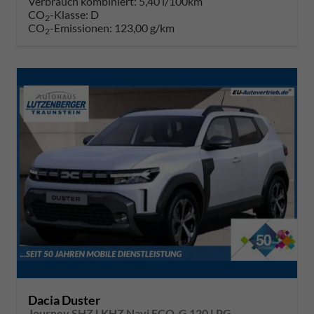
Verbrauch kombiniert:
5,40 l/100km
CO
-Klasse:
D
2
CO
-Emissionen:
123,00 g/km
2
Dacia Duster
Journey SHZ LKHZ Navi ECO-G 120 LPG