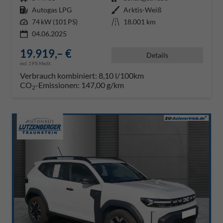
Kraftstoff
Autogas LPG
Außenfarbe
Arktis-Weiß
Leistung
74 kW (101 PS)
Kilometerstand
18.001 km
04.06.2025
19.919,– €
Details
incl. 19% MwSt.
Verbrauch kombiniert:
8,10 l/100km
CO
-Emissionen:
147,00 g/km
2