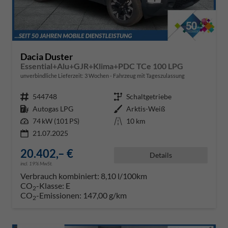
Dacia Duster
Essential+Alu+GJR+Klima+PDC TCe 100 LPG
unverbindliche Lieferzeit:
3 Wochen
Fahrzeug mit Tageszulassung
Fahrzeugnr.
544748
Getriebe
Schaltgetriebe
Kraftstoff
Autogas LPG
Außenfarbe
Arktis-Weiß
Leistung
74 kW (101 PS)
Kilometerstand
10 km
21.07.2025
20.402,– €
Details
incl. 19% MwSt.
Verbrauch kombiniert:
8,10 l/100km
CO
-Klasse:
E
2
CO
-Emissionen:
147,00 g/km
2