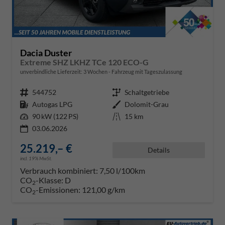
Dacia Duster
Extreme SHZ LKHZ TCe 120 ECO-G
unverbindliche Lieferzeit:
3 Wochen
Fahrzeug mit Tageszulassung
Fahrzeugnr.
544752
Getriebe
Schaltgetriebe
Kraftstoff
Autogas LPG
Außenfarbe
Dolomit-Grau
Leistung
90 kW (122 PS)
Kilometerstand
15 km
03.06.2026
25.219,– €
Details
incl. 19% MwSt.
Verbrauch kombiniert:
7,50 l/100km
CO
-Klasse:
D
2
CO
-Emissionen:
121,00 g/km
2