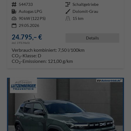
Fahrzeugnr.
544733
Getriebe
Schaltgetriebe
Kraftstoff
Autogas LPG
Außenfarbe
Dolomit-Grau
Leistung
90 kW (122 PS)
Kilometerstand
15 km
29.05.2026
24.795,– €
Details
incl. 19% MwSt.
Verbrauch kombiniert:
7,50 l/100km
CO
-Klasse:
D
2
CO
-Emissionen:
121,00 g/km
2