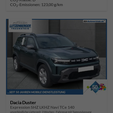
2
CO
-Emissionen:
123,00 g/km
2
Dacia Duster
Expression SHZ LKHZ Navi TCe 140
unverbindliche Lieferzeit:
3 Wochen
Fahrzeug mit Tageszulassung