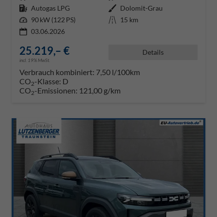
Kraftstoff
Autogas LPG
Außenfarbe
Dolomit-Grau
Leistung
90 kW (122 PS)
Kilometerstand
15 km
03.06.2026
25.219,– €
Details
incl. 19% MwSt.
Verbrauch kombiniert:
7,50 l/100km
CO
-Klasse:
D
2
CO
-Emissionen:
121,00 g/km
2