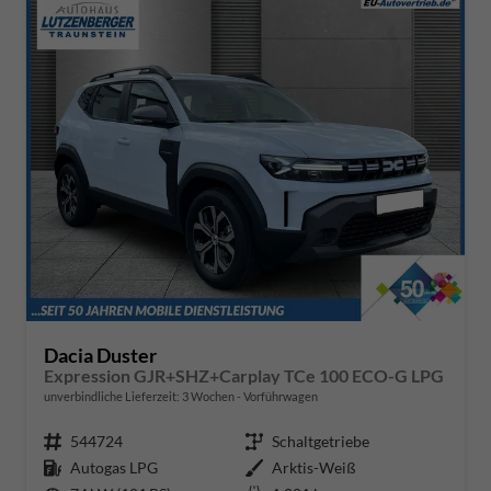
Dacia Duster
Expression GJR+SHZ+Carplay TCe 100 ECO-G LPG
unverbindliche Lieferzeit:
3 Wochen
Vorführwagen
Fahrzeugnr.
544724
Getriebe
Schaltgetriebe
Kraftstoff
Autogas LPG
Außenfarbe
Arktis-Weiß