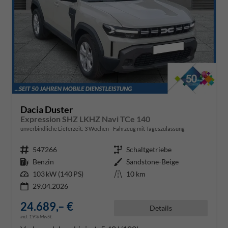
Dacia Duster
Expression SHZ LKHZ Navi TCe 140
unverbindliche Lieferzeit:
3 Wochen
Fahrzeug mit Tageszulassung
Fahrzeugnr.
547266
Getriebe
Schaltgetriebe
Kraftstoff
Benzin
Außenfarbe
Sandstone-Beige
Leistung
103 kW (140 PS)
Kilometerstand
10 km
29.04.2026
24.689,– €
Details
incl. 19% MwSt.