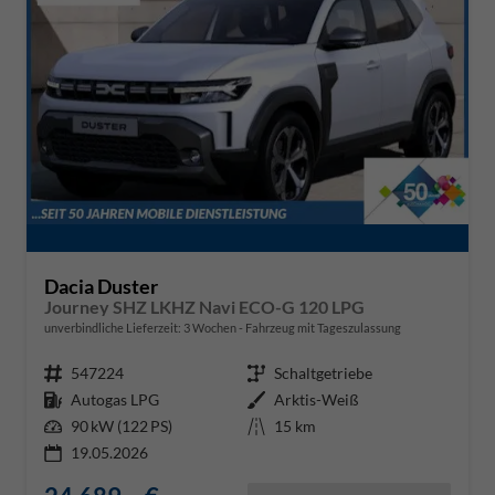
Dacia Duster
Journey SHZ LKHZ Navi ECO-G 120 LPG
unverbindliche Lieferzeit:
3 Wochen
Fahrzeug mit Tageszulassung
Fahrzeugnr.
547224
Getriebe
Schaltgetriebe
Kraftstoff
Autogas LPG
Außenfarbe
Arktis-Weiß
Leistung
90 kW (122 PS)
Kilometerstand
15 km
19.05.2026