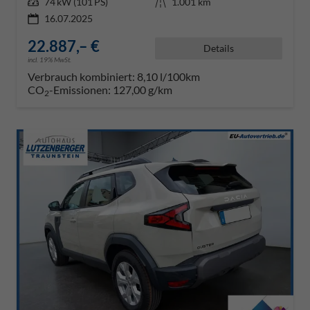
Leistung
74 kW (101 PS)
Kilometerstand
1.001 km
16.07.2025
22.887,– €
Details
incl. 19% MwSt.
Verbrauch kombiniert:
8,10 l/100km
CO
-Emissionen:
127,00 g/km
2