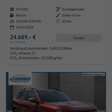
Fahrzeugnr.
547282
Getriebe
Schaltgetriebe
Kraftstoff
Benzin
Außenfarbe
Zeder-Grün
Leistung
103 kW (140 PS)
Kilometerstand
10 km
30.04.2026
24.689,– €
Details
incl. 19% MwSt.
Verbrauch kombiniert:
5,40 l/100km
CO
-Klasse:
D
2
CO
-Emissionen:
123,00 g/km
2