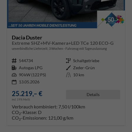
Dacia Duster
Extreme SHZ+MV-Kamera+LED TCe 120 ECO-G
unverbindliche Lieferzeit:
3 Wochen
Fahrzeug mit Tageszulassung
Fahrzeugnr.
544734
Getriebe
Schaltgetriebe
Kraftstoff
Autogas LPG
Außenfarbe
Zeder-Grün
Leistung
90 kW (122 PS)
Kilometerstand
10 km
13.05.2026
25.219,– €
Details
incl. 19% MwSt.
Verbrauch kombiniert:
7,50 l/100km
CO
-Klasse:
D
2
CO
-Emissionen:
121,00 g/km
2