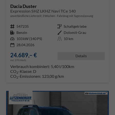
Dacia Duster
Expression SHZ LKHZ Navi TCe 140
unverbindliche Lieferzeit:
3 Wochen
Fahrzeug mit Tageszulassung
Fahrzeugnr.
547235
Getriebe
Schaltgetriebe
Kraftstoff
Benzin
Außenfarbe
Dolomit-Grau
Leistung
103 kW (140 PS)
Kilometerstand
10 km
28.04.2026
24.689,– €
Details
incl. 19% MwSt.
Verbrauch kombiniert:
5,40 l/100km
CO
-Klasse:
D
2
CO
-Emissionen:
123,00 g/km
2