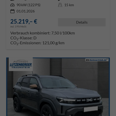
Leistung
90 kW (122 PS)
Kilometerstand
15 km
01.01.2026
25.219,– €
Details
incl. 19% MwSt.
Verbrauch kombiniert:
7,50 l/100km
CO
-Klasse:
D
2
CO
-Emissionen:
121,00 g/km
2