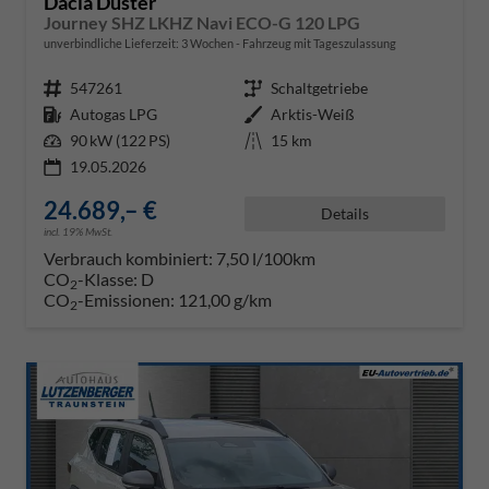
Dacia Duster
Journey SHZ LKHZ Navi ECO-G 120 LPG
unverbindliche Lieferzeit:
3 Wochen
Fahrzeug mit Tageszulassung
Fahrzeugnr.
547261
Getriebe
Schaltgetriebe
Kraftstoff
Autogas LPG
Außenfarbe
Arktis-Weiß
Leistung
90 kW (122 PS)
Kilometerstand
15 km
19.05.2026
24.689,– €
Details
incl. 19% MwSt.
Verbrauch kombiniert:
7,50 l/100km
CO
-Klasse:
D
2
CO
-Emissionen:
121,00 g/km
2