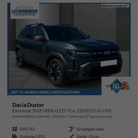
Dacia Duster
Extreme SHZ+RFK+LED TCe 120 ECO-G LPG
unverbindliche Lieferzeit:
3 Wochen
Fahrzeug mit Tageszulassung
Fahrzeugnr.
544742
Getriebe
Schaltgetriebe
Kraftstoff
Autogas LPG
Außenfarbe
Zeder-Grün