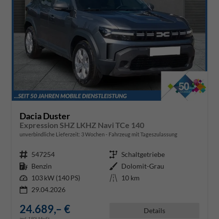
Dacia Duster
Expression SHZ LKHZ Navi TCe 140
unverbindliche Lieferzeit:
3 Wochen
Fahrzeug mit Tageszulassung
Fahrzeugnr.
547254
Getriebe
Schaltgetriebe
Kraftstoff
Benzin
Außenfarbe
Dolomit-Grau
Leistung
103 kW (140 PS)
Kilometerstand
10 km
29.04.2026
24.689,– €
Details
incl. 19% MwSt.