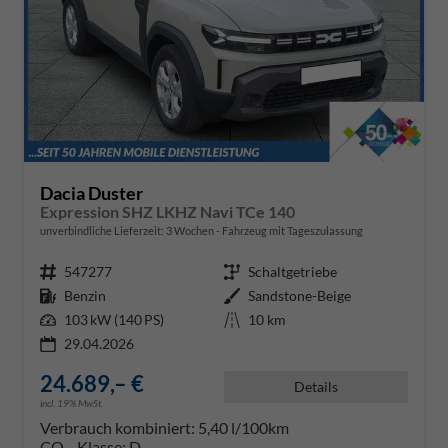
Dacia Duster
Expression SHZ LKHZ Navi TCe 140
unverbindliche Lieferzeit:
3 Wochen
Fahrzeug mit Tageszulassung
Fahrzeugnr.
547277
Getriebe
Schaltgetriebe
Kraftstoff
Benzin
Außenfarbe
Sandstone-Beige
Leistung
103 kW (140 PS)
Kilometerstand
10 km
29.04.2026
24.689,– €
Details
incl. 19% MwSt.
Verbrauch kombiniert:
5,40 l/100km
CO
-Klasse:
D