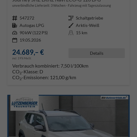
unverbindliche Lieferzeit:
3 Wochen
Fahrzeug mit Tageszulassung
Fahrzeugnr.
547272
Getriebe
Schaltgetriebe
Kraftstoff
Autogas LPG
Außenfarbe
Arktis-Weiß
Leistung
90 kW (122 PS)
Kilometerstand
15 km
19.05.2026
24.689,– €
Details
incl. 19% MwSt.
Verbrauch kombiniert:
7,50 l/100km
CO
-Klasse:
D
2
CO
-Emissionen:
121,00 g/km
2