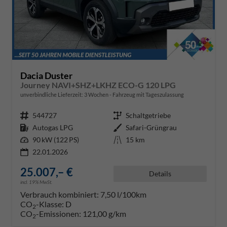
Dacia Duster
Journey NAVI+SHZ+LKHZ ECO-G 120 LPG
unverbindliche Lieferzeit:
3 Wochen
Fahrzeug mit Tageszulassung
Fahrzeugnr.
544727
Getriebe
Schaltgetriebe
Kraftstoff
Autogas LPG
Außenfarbe
Safari-Grüngrau
Leistung
90 kW (122 PS)
Kilometerstand
15 km
22.01.2026
25.007,– €
Details
incl. 19% MwSt.
Verbrauch kombiniert:
7,50 l/100km
CO
-Klasse:
D
2
CO
-Emissionen:
121,00 g/km
2