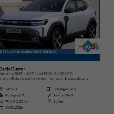
Dacia Duster
Journey SHZ LKHZ Navi ECO-G 120 LPG
unverbindliche Lieferzeit:
3 Wochen
Fahrzeug mit Tageszulassung
Fahrzeugnr.
547261
Getriebe
Schaltgetriebe
Kraftstoff
Autogas LPG
Außenfarbe
Arktis-Weiß
Leistung
90 kW (122 PS)
Kilometerstand
15 km
19.05.2026