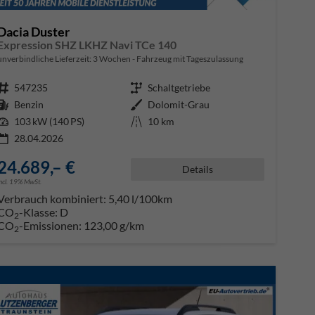
Dacia Duster
Expression SHZ LKHZ Navi TCe 140
unverbindliche Lieferzeit:
3 Wochen
Fahrzeug mit Tageszulassung
Fahrzeugnr.
547235
Getriebe
Schaltgetriebe
Kraftstoff
Benzin
Außenfarbe
Dolomit-Grau
Leistung
103 kW (140 PS)
Kilometerstand
10 km
28.04.2026
24.689,– €
Details
incl. 19% MwSt.
Verbrauch kombiniert:
5,40 l/100km
CO
-Klasse:
D
2
CO
-Emissionen:
123,00 g/km
2