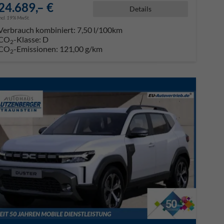
24.689,– €
Details
incl. 19% MwSt.
Verbrauch kombiniert:
7,50 l/100km
CO
-Klasse:
D
2
CO
-Emissionen:
121,00 g/km
2