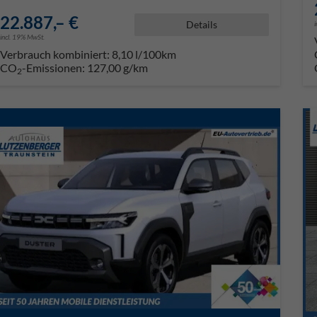
22.887,– €
Details
incl. 19% MwSt.
Verbrauch kombiniert:
8,10 l/100km
CO
-Emissionen:
127,00 g/km
2