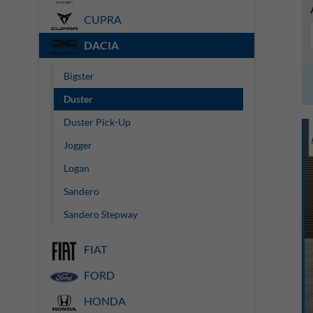
CUPRA
DACIA
Bigster
Duster
Duster Pick-Up
Jogger
Logan
Sandero
Sandero Stepway
FIAT
FORD
HONDA