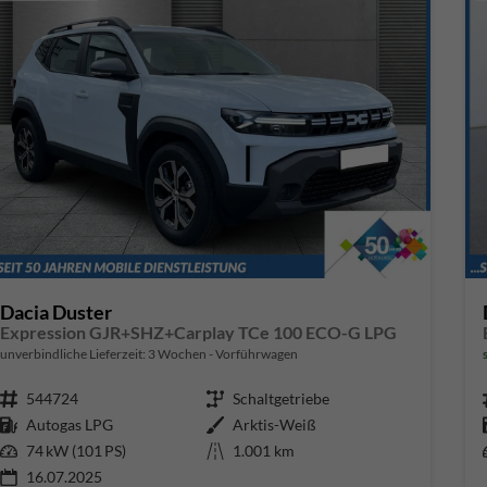
Dacia Duster
Expression GJR+SHZ+Carplay TCe 100 ECO-G LPG
unverbindliche Lieferzeit:
3 Wochen
Vorführwagen
Fahrzeugnr.
544724
Getriebe
Schaltgetriebe
Kraftstoff
Autogas LPG
Außenfarbe
Arktis-Weiß
Leistung
74 kW (101 PS)
Kilometerstand
1.001 km
16.07.2025