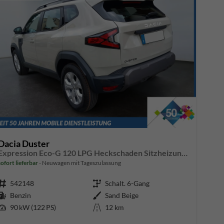
Dacia Duster
Expression Eco-G 120 LPG Heckschaden Sitzheizung Lenkradheizung Beifahrersitz mit Höhenverstellung
sofort lieferbar
Neuwagen mit Tageszulassung
Fahrzeugnr.
542148
Getriebe
Schalt. 6-Gang
Kraftstoff
Benzin
Außenfarbe
Sand Beige
Leistung
90 kW (122 PS)
Kilometerstand
12 km