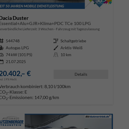
Dacia Duster
Essential+Alu+GJR+Klima+PDC TCe 100 LPG
unverbindliche Lieferzeit:
3 Wochen
Fahrzeug mit Tageszulassung
Fahrzeugnr.
544748
Getriebe
Schaltgetriebe
Kraftstoff
Autogas LPG
Außenfarbe
Arktis-Weiß
Leistung
74 kW (101 PS)
Kilometerstand
10 km
21.07.2025
20.402,– €
Details
incl. 19% MwSt.
Verbrauch kombiniert:
8,10 l/100km
CO
-Klasse:
E
2
CO
-Emissionen:
147,00 g/km
2