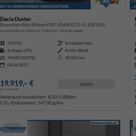
Dacia Duster
Essential+Alu+Klima+PDC+DAB ECO-G 100 LPG
unverbindliche Lieferzeit:
3 Wochen
Vorführwagen
Fahrzeugnr.
544735
Getriebe
Schaltgetriebe
Kraftstoff
Autogas LPG
Außenfarbe
Arktis-Weiß
Leistung
74 kW (101 PS)
Kilometerstand
18.001 km
04.06.2025
19.919,– €
Details
incl. 19% MwSt.
Verbrauch kombiniert:
8,10 l/100km
CO
-Emissionen:
147,00 g/km
2