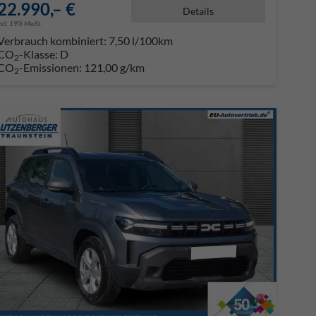
22.990,– €
Details
incl. 19% MwSt.
Verbrauch kombiniert:
7,50 l/100km
CO
-Klasse:
D
2
CO
-Emissionen:
121,00 g/km
2