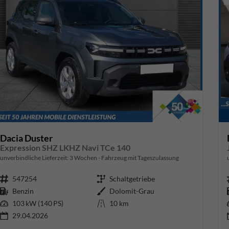
Dacia Duster
Expression SHZ LKHZ Navi TCe 140
unverbindliche Lieferzeit:
3 Wochen
Fahrzeug mit Tageszulassung
Fahrzeugnr.
547254
Getriebe
Schaltgetriebe
Kraftstoff
Benzin
Außenfarbe
Dolomit-Grau
Leistung
103 kW (140 PS)
Kilometerstand
10 km
29.04.2026