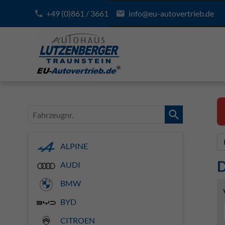
+49 (0)861 / 3661
info@eu-autovertrieb.de
Fahrzeugnr.
ALPINE
D
AUDI
BMW
BYD
CITROEN