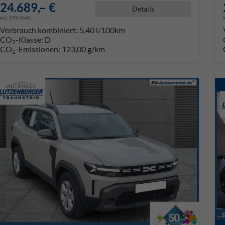
24.689,– €
Details
incl. 19% MwSt.
Verbrauch kombiniert:
5,40 l/100km
CO
-Klasse:
D
2
CO
-Emissionen:
123,00 g/km
2