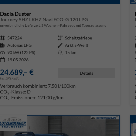
Dacia Duster
Journey SHZ LKHZ Navi ECO-G 120 LPG
unverbindliche Lieferzeit:
3 Wochen
Fahrzeug mit Tageszulassung
Fahrzeugnr.
547224
Getriebe
Schaltgetriebe
Kraftstoff
Autogas LPG
Außenfarbe
Arktis-Weiß
Leistung
90 kW (122 PS)
Kilometerstand
15 km
19.05.2026
24.689,– €
Details
incl. 19% MwSt.
Verbrauch kombiniert:
7,50 l/100km
CO
-Klasse:
D
2
CO
-Emissionen:
121,00 g/km
2