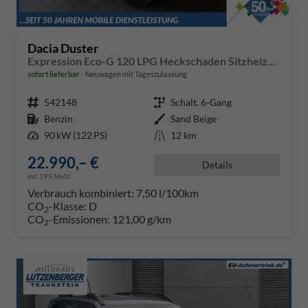
Dacia Duster
Expression Eco-G 120 LPG Heckschaden Sitzheizung Lenkradheizung Beifahrersitz mit Höhenverstellung
sofort lieferbar
Neuwagen mit Tageszulassung
Fahrzeugnr.
542148
Getriebe
Schalt. 6-Gang
Kraftstoff
Benzin
Außenfarbe
Sand Beige
Leistung
90 kW (122 PS)
Kilometerstand
12 km
22.990,– €
Details
incl. 19% MwSt.
Verbrauch kombiniert:
7,50 l/100km
CO
-Klasse:
D
2
CO
-Emissionen:
121,00 g/km
2