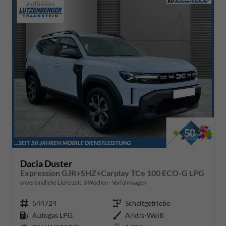
Dacia Duster
Expression GJR+SHZ+Carplay TCe 100 ECO-G LPG
unverbindliche Lieferzeit:
3 Wochen
Vorführwagen
Fahrzeugnr.
544724
Getriebe
Schaltgetriebe
Kraftstoff
Autogas LPG
Außenfarbe
Arktis-Weiß