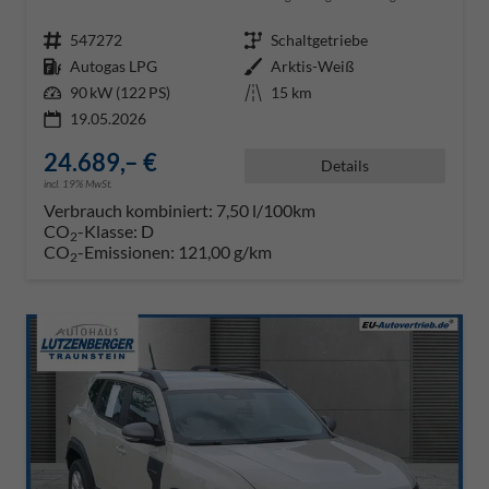
Fahrzeugnr.
547272
Getriebe
Schaltgetriebe
Kraftstoff
Autogas LPG
Außenfarbe
Arktis-Weiß
Leistung
90 kW (122 PS)
Kilometerstand
15 km
19.05.2026
24.689,– €
Details
incl. 19% MwSt.
Verbrauch kombiniert:
7,50 l/100km
CO
-Klasse:
D
2
CO
-Emissionen:
121,00 g/km
2