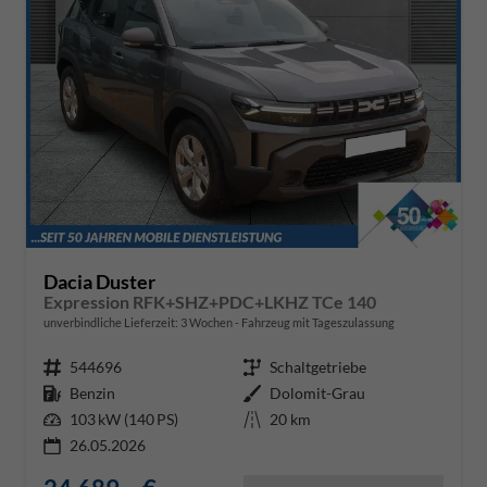
Dacia Duster
Expression RFK+SHZ+PDC+LKHZ TCe 140
unverbindliche Lieferzeit:
3 Wochen
Fahrzeug mit Tageszulassung
Fahrzeugnr.
544696
Getriebe
Schaltgetriebe
Kraftstoff
Benzin
Außenfarbe
Dolomit-Grau
Leistung
103 kW (140 PS)
Kilometerstand
20 km
26.05.2026