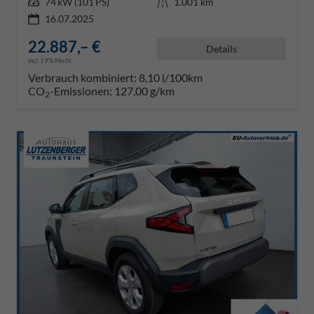
Leistung
74 kW (101 PS)
Kilometerstand
1.001 km
16.07.2025
22.887,– €
Details
incl. 19% MwSt.
Verbrauch kombiniert:
8,10 l/100km
CO
-Emissionen:
127,00 g/km
2