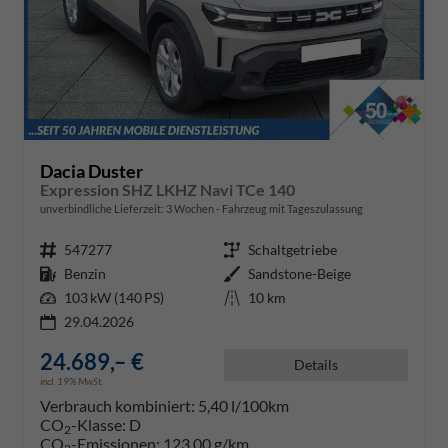
Dacia Duster
Expression SHZ LKHZ Navi TCe 140
unverbindliche Lieferzeit:
3 Wochen
Fahrzeug mit Tageszulassung
Fahrzeugnr.
547277
Getriebe
Schaltgetriebe
Kraftstoff
Benzin
Außenfarbe
Sandstone-Beige
Leistung
103 kW (140 PS)
Kilometerstand
10 km
29.04.2026
24.689,– €
Details
incl. 19% MwSt.
Verbrauch kombiniert:
5,40 l/100km
CO
-Klasse:
D
2
CO
-Emissionen:
123,00 g/km