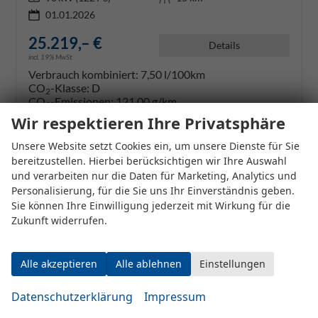
01.01.2026
25.219,– €
Details
incl. 19% MwSt.
Verbrauch kombiniert:
7,50 l/100km
CO
-Klasse:
D
2
CO
-Emissionen:
121,00 g/km
2
Wir respektieren Ihre Privatsphäre
Datensätze pro Seite:
Unsere Website setzt Cookies ein, um unsere Dienste für Sie
bereitzustellen. Hierbei berücksichtigen wir Ihre Auswahl
10
20
50
100
250
und verarbeiten nur die Daten für Marketing, Analytics und
Personalisierung, für die Sie uns Ihr Einverständnis geben.
Seite:
Sie können Ihre Einwilligung jederzeit mit Wirkung für die
Zukunft widerrufen.
Alle akzeptieren
Alle ablehnen
Einstellungen
Seiten:
1
2
3
4
...
8
Datenschutzerklärung
Impressum