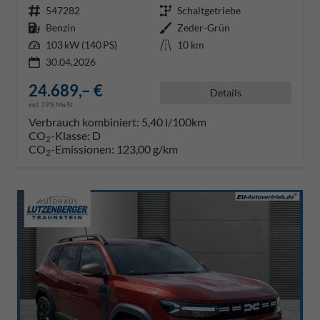
Fahrzeugnr.
547282
Getriebe
Schaltgetriebe
Kraftstoff
Benzin
Außenfarbe
Zeder-Grün
Leistung
103 kW (140 PS)
Kilometerstand
10 km
30.04.2026
24.689,– €
Details
incl. 19% MwSt.
Verbrauch kombiniert:
5,40 l/100km
CO
-Klasse:
D
2
CO
-Emissionen:
123,00 g/km
2