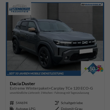
Dacia Duster
Extreme Winterpaket+Carplay TCe 120 ECO-G
unverbindliche Lieferzeit:
3 Wochen
Fahrzeug mit Tageszulassung
Fahrzeugnr.
544694
Getriebe
Schaltgetriebe
Kraftstoff
Autogas LPG
Außenfarbe
Dolomit-Grau