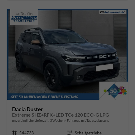
Dacia Duster
Extreme SHZ+RFK+LED TCe 120 ECO-G LPG
unverbindliche Lieferzeit:
3 Wochen
Fahrzeug mit Tageszulassung
Fahrzeugnr.
544733
Getriebe
Schaltgetriebe