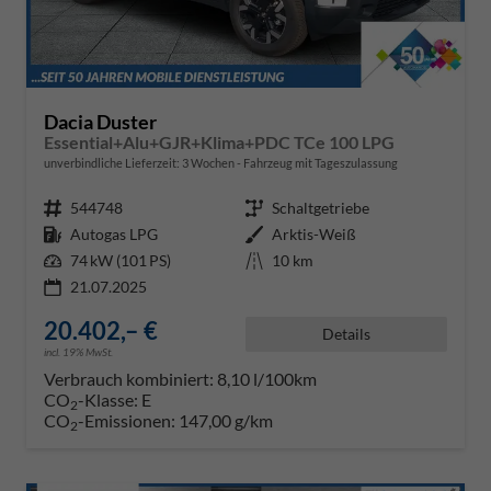
Dacia Duster
Essential+Alu+GJR+Klima+PDC TCe 100 LPG
unverbindliche Lieferzeit:
3 Wochen
Fahrzeug mit Tageszulassung
Fahrzeugnr.
544748
Getriebe
Schaltgetriebe
Kraftstoff
Autogas LPG
Außenfarbe
Arktis-Weiß
Leistung
74 kW (101 PS)
Kilometerstand
10 km
21.07.2025
20.402,– €
Details
incl. 19% MwSt.
Verbrauch kombiniert:
8,10 l/100km
CO
-Klasse:
E
2
CO
-Emissionen:
147,00 g/km
2