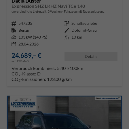
Dacia Duster
Expression SHZ LKHZ Navi TCe 140
unverbindliche Lieferzeit:
3 Wochen
Fahrzeug mit Tageszulassung
Fahrzeugnr.
547235
Getriebe
Schaltgetriebe
Kraftstoff
Benzin
Außenfarbe
Dolomit-Grau
Leistung
103 kW (140 PS)
Kilometerstand
10 km
28.04.2026
24.689,– €
Details
incl. 19% MwSt.
Verbrauch kombiniert:
5,40 l/100km
CO
-Klasse:
D
2
CO
-Emissionen:
123,00 g/km
2