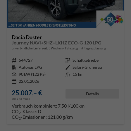
Dacia Duster
Journey NAVI+SHZ+LKHZ ECO-G 120 LPG
unverbindliche Lieferzeit:
3 Wochen
Fahrzeug mit Tageszulassung
Fahrzeugnr.
544727
Getriebe
Schaltgetriebe
Kraftstoff
Autogas LPG
Außenfarbe
Safari-Grüngrau
Leistung
90 kW (122 PS)
Kilometerstand
15 km
22.01.2026
25.007,– €
Details
incl. 19% MwSt.
Verbrauch kombiniert:
7,50 l/100km
CO
-Klasse:
D
2
CO
-Emissionen:
121,00 g/km
2