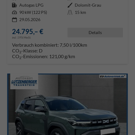
Kraftstoff
Autogas LPG
Außenfarbe
Dolomit-Grau
Leistung
90 kW (122 PS)
Kilometerstand
15 km
29.05.2026
24.795,– €
Details
incl. 19% MwSt.
Verbrauch kombiniert:
7,50 l/100km
CO
-Klasse:
D
2
CO
-Emissionen:
121,00 g/km
2