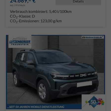
24.689,– €
Details
incl. 19% MwSt.
Verbrauch kombiniert:
5,40 l/100km
CO
-Klasse:
D
2
CO
-Emissionen:
123,00 g/km
2