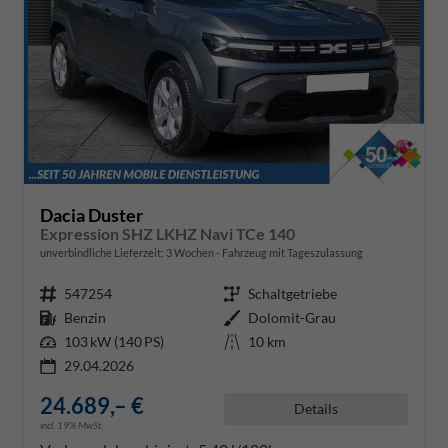
Dacia Duster
Expression SHZ LKHZ Navi TCe 140
unverbindliche Lieferzeit:
3 Wochen
Fahrzeug mit Tageszulassung
Fahrzeugnr.
547254
Getriebe
Schaltgetriebe
Kraftstoff
Benzin
Außenfarbe
Dolomit-Grau
Leistung
103 kW (140 PS)
Kilometerstand
10 km
29.04.2026
24.689,– €
Details
incl. 19% MwSt.