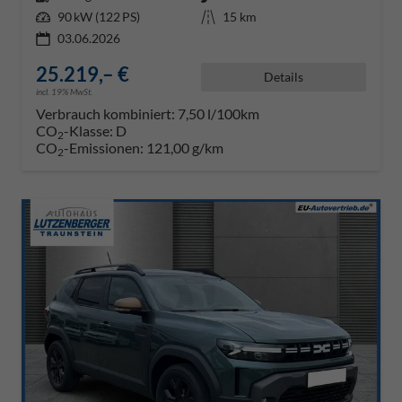
Leistung
90 kW (122 PS)
Kilometerstand
15 km
03.06.2026
25.219,– €
Details
incl. 19% MwSt.
Verbrauch kombiniert:
7,50 l/100km
CO
-Klasse:
D
2
CO
-Emissionen:
121,00 g/km
2