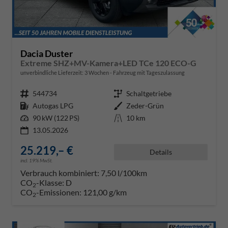
Dacia Duster
Extreme SHZ+MV-Kamera+LED TCe 120 ECO-G
unverbindliche Lieferzeit:
3 Wochen
Fahrzeug mit Tageszulassung
Fahrzeugnr.
544734
Getriebe
Schaltgetriebe
Kraftstoff
Autogas LPG
Außenfarbe
Zeder-Grün
Leistung
90 kW (122 PS)
Kilometerstand
10 km
13.05.2026
25.219,– €
Details
incl. 19% MwSt.
Verbrauch kombiniert:
7,50 l/100km
CO
-Klasse:
D
2
CO
-Emissionen:
121,00 g/km
2