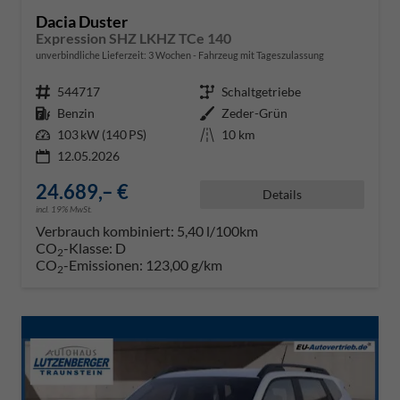
Dacia Duster
Expression SHZ LKHZ TCe 140
unverbindliche Lieferzeit:
3 Wochen
Fahrzeug mit Tageszulassung
Fahrzeugnr.
544717
Getriebe
Schaltgetriebe
Kraftstoff
Benzin
Außenfarbe
Zeder-Grün
Leistung
103 kW (140 PS)
Kilometerstand
10 km
12.05.2026
24.689,– €
Details
incl. 19% MwSt.
Verbrauch kombiniert:
5,40 l/100km
CO
-Klasse:
D
2
CO
-Emissionen:
123,00 g/km
2