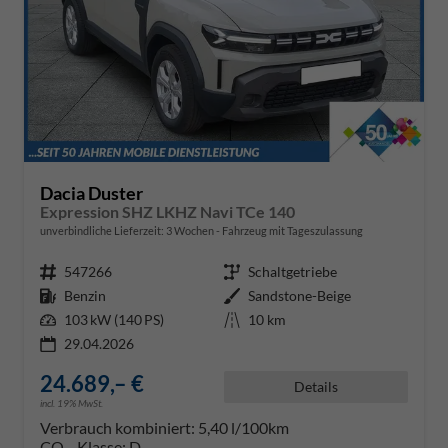
Dacia Duster
Expression SHZ LKHZ Navi TCe 140
unverbindliche Lieferzeit:
3 Wochen
Fahrzeug mit Tageszulassung
Fahrzeugnr.
547266
Getriebe
Schaltgetriebe
Kraftstoff
Benzin
Außenfarbe
Sandstone-Beige
Leistung
103 kW (140 PS)
Kilometerstand
10 km
29.04.2026
24.689,– €
Details
incl. 19% MwSt.
Verbrauch kombiniert:
5,40 l/100km
CO
-Klasse:
D