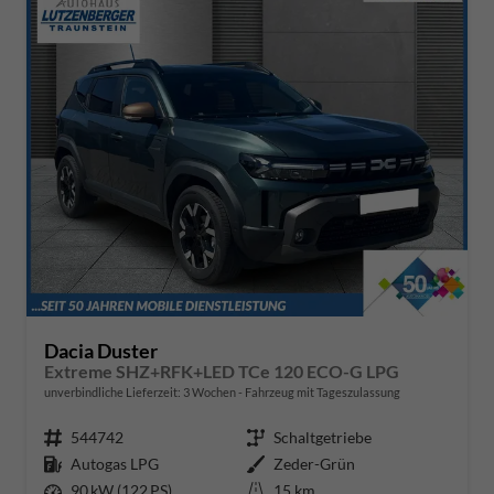
Dacia Duster
Extreme SHZ+RFK+LED TCe 120 ECO-G LPG
unverbindliche Lieferzeit:
3 Wochen
Fahrzeug mit Tageszulassung
Fahrzeugnr.
544742
Getriebe
Schaltgetriebe
Kraftstoff
Autogas LPG
Außenfarbe
Zeder-Grün
Leistung
90 kW (122 PS)
Kilometerstand
15 km