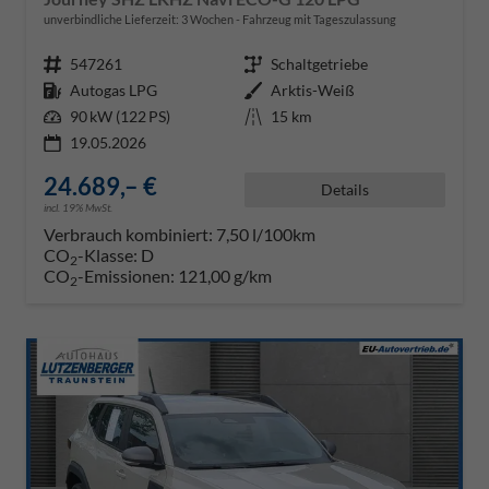
unverbindliche Lieferzeit:
3 Wochen
Fahrzeug mit Tageszulassung
Fahrzeugnr.
547261
Getriebe
Schaltgetriebe
Kraftstoff
Autogas LPG
Außenfarbe
Arktis-Weiß
Leistung
90 kW (122 PS)
Kilometerstand
15 km
19.05.2026
24.689,– €
Details
incl. 19% MwSt.
Verbrauch kombiniert:
7,50 l/100km
CO
-Klasse:
D
2
CO
-Emissionen:
121,00 g/km
2