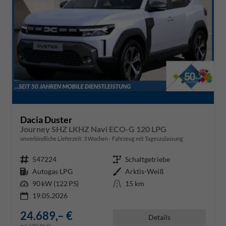
Dacia Duster
Journey SHZ LKHZ Navi ECO-G 120 LPG
unverbindliche Lieferzeit:
3 Wochen
Fahrzeug mit Tageszulassung
Fahrzeugnr.
547224
Getriebe
Schaltgetriebe
Kraftstoff
Autogas LPG
Außenfarbe
Arktis-Weiß
Leistung
90 kW (122 PS)
Kilometerstand
15 km
19.05.2026
24.689,– €
Details
incl. 19% MwSt.