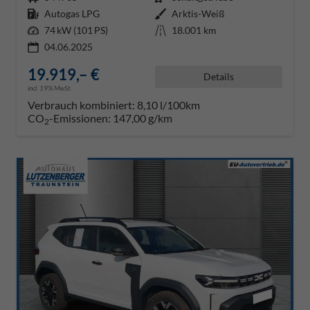
Kraftstoff
Autogas LPG
Außenfarbe
Arktis-Weiß
Leistung
74 kW (101 PS)
Kilometerstand
18.001 km
04.06.2025
19.919,– €
Details
incl. 19% MwSt.
Verbrauch kombiniert:
8,10 l/100km
CO
-Emissionen:
147,00 g/km
2