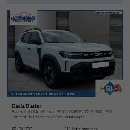
Dacia Duster
Essential+Alu+Klima+PDC+DAB ECO-G 100 LPG
unverbindliche Lieferzeit:
3 Wochen
Vorführwagen
Fahrzeugnr.
544735
Getriebe
Schaltgetriebe