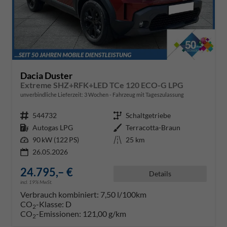
Dacia Duster
Extreme SHZ+RFK+LED TCe 120 ECO-G LPG
unverbindliche Lieferzeit:
3 Wochen
Fahrzeug mit Tageszulassung
Fahrzeugnr.
544732
Getriebe
Schaltgetriebe
Kraftstoff
Autogas LPG
Außenfarbe
Terracotta-Braun
Leistung
90 kW (122 PS)
Kilometerstand
25 km
26.05.2026
24.795,– €
Details
incl. 19% MwSt.
Verbrauch kombiniert:
7,50 l/100km
CO
-Klasse:
D
2
CO
-Emissionen:
121,00 g/km
2