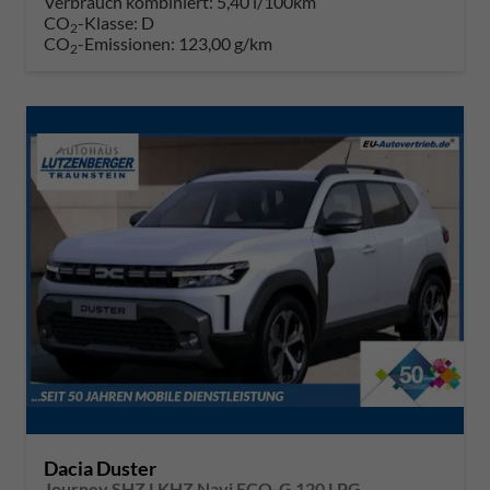
Verbrauch kombiniert:
5,40 l/100km
CO
-Klasse:
D
2
CO
-Emissionen:
123,00 g/km
2
Dacia Duster
Journey SHZ LKHZ Navi ECO-G 120 LPG