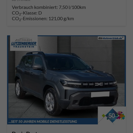
Verbrauch kombiniert:
7,50 l/100km
CO
-Klasse:
D
2
CO
-Emissionen:
121,00 g/km
2