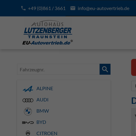
+49 (0)861 / 3661
info@eu-autovertrieb.de
Fahrzeugnr.
ALPINE
D
AUDI
BMW
BYD
CITROEN