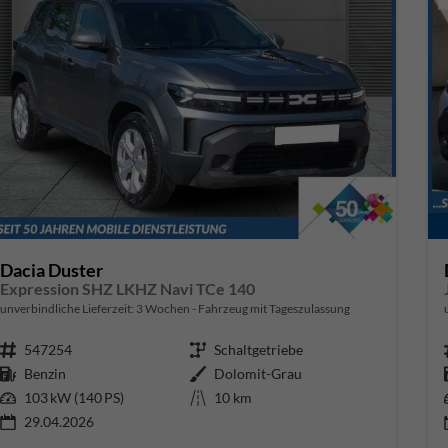
Dacia Duster
Expression SHZ LKHZ Navi TCe 140
unverbindliche Lieferzeit:
3 Wochen
Fahrzeug mit Tageszulassung
Fahrzeugnr.
547254
Getriebe
Schaltgetriebe
Kraftstoff
Benzin
Außenfarbe
Dolomit-Grau
Leistung
103 kW (140 PS)
Kilometerstand
10 km
29.04.2026