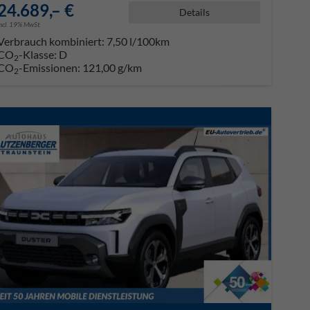
24.689,– €
Details
incl. 19% MwSt.
Verbrauch kombiniert:
7,50 l/100km
CO
-Klasse:
D
2
CO
-Emissionen:
121,00 g/km
2