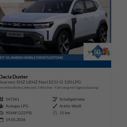
Dacia Duster
Journey SHZ LKHZ Navi ECO-G 120 LPG
unverbindliche Lieferzeit:
3 Wochen
Fahrzeug mit Tageszulassung
Fahrzeugnr.
547261
Getriebe
Schaltgetriebe
Kraftstoff
Autogas LPG
Außenfarbe
Arktis-Weiß
Leistung
90 kW (122 PS)
Kilometerstand
15 km
19.05.2026