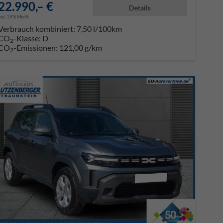
22.990,– €
Details
incl. 19% MwSt.
Verbrauch kombiniert:
7,50 l/100km
CO
-Klasse:
D
2
CO
-Emissionen:
121,00 g/km
2