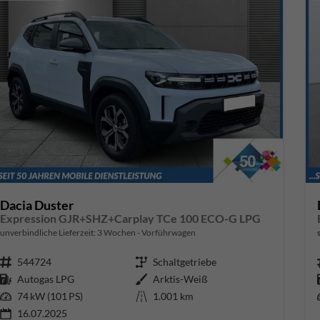
Dacia Duster
Expression GJR+SHZ+Carplay TCe 100 ECO-G LPG
unverbindliche Lieferzeit:
3 Wochen
Vorführwagen
Fahrzeugnr.
544724
Getriebe
Schaltgetriebe
Kraftstoff
Autogas LPG
Außenfarbe
Arktis-Weiß
Leistung
74 kW (101 PS)
Kilometerstand
1.001 km
16.07.2025