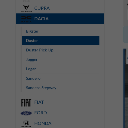
CUPRA
DACIA
Bigster
Duster
Duster Pick-Up
Jogger
Logan
Sandero
Sandero Stepway
FIAT
FORD
HONDA