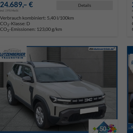
24.689,– €
Details
incl. 19% MwSt.
Verbrauch kombiniert:
5,40 l/100km
CO
-Klasse:
D
2
CO
-Emissionen:
123,00 g/km
2