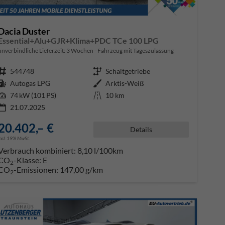
Dacia Duster
Essential+Alu+GJR+Klima+PDC TCe 100 LPG
unverbindliche Lieferzeit:
3 Wochen
Fahrzeug mit Tageszulassung
Fahrzeugnr.
544748
Getriebe
Schaltgetriebe
Kraftstoff
Autogas LPG
Außenfarbe
Arktis-Weiß
Leistung
74 kW (101 PS)
Kilometerstand
10 km
21.07.2025
20.402,– €
Details
incl. 19% MwSt.
Verbrauch kombiniert:
8,10 l/100km
CO
-Klasse:
E
2
CO
-Emissionen:
147,00 g/km
2