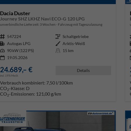
Dacia Duster
Journey SHZ LKHZ Navi ECO-G 120 LPG
unverbindliche Lieferzeit:
3 Wochen
Fahrzeug mit Tageszulassung
Fahrzeugnr.
547224
Getriebe
Schaltgetriebe
Kraftstoff
Autogas LPG
Außenfarbe
Arktis-Weiß
Leistung
90 kW (122 PS)
Kilometerstand
15 km
19.05.2026
24.689,– €
Details
incl. 19% MwSt.
Verbrauch kombiniert:
7,50 l/100km
CO
-Klasse:
D
2
CO
-Emissionen:
121,00 g/km
2