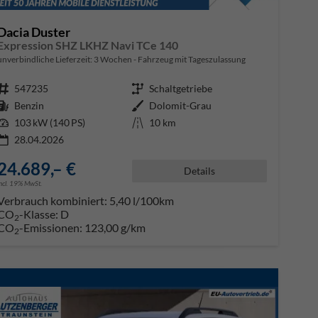
Dacia Duster
Expression SHZ LKHZ Navi TCe 140
unverbindliche Lieferzeit:
3 Wochen
Fahrzeug mit Tageszulassung
Fahrzeugnr.
547235
Getriebe
Schaltgetriebe
Kraftstoff
Benzin
Außenfarbe
Dolomit-Grau
Leistung
103 kW (140 PS)
Kilometerstand
10 km
28.04.2026
24.689,– €
Details
incl. 19% MwSt.
Verbrauch kombiniert:
5,40 l/100km
CO
-Klasse:
D
2
CO
-Emissionen:
123,00 g/km
2