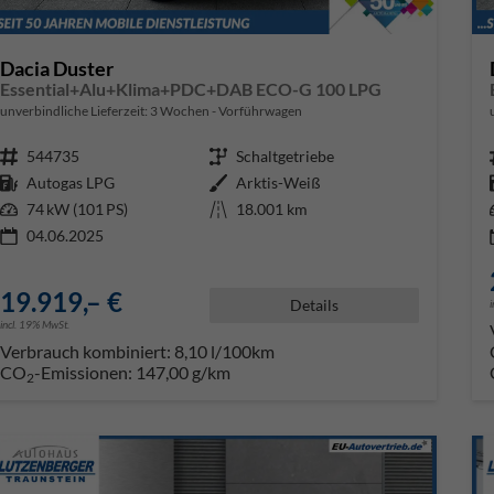
Dacia Duster
Essential+Alu+Klima+PDC+DAB ECO-G 100 LPG
unverbindliche Lieferzeit:
3 Wochen
Vorführwagen
Fahrzeugnr.
544735
Getriebe
Schaltgetriebe
Kraftstoff
Autogas LPG
Außenfarbe
Arktis-Weiß
Leistung
74 kW (101 PS)
Kilometerstand
18.001 km
04.06.2025
19.919,– €
Details
incl. 19% MwSt.
Verbrauch kombiniert:
8,10 l/100km
CO
-Emissionen:
147,00 g/km
2