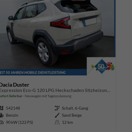
Dacia Duster
Expression Eco-G 120 LPG Heckschaden Sitzheizung Lenkradheizung Beifahrersitz mit Höhenverstellung
sofort lieferbar
Neuwagen mit Tageszulassung
Fahrzeugnr.
542148
Getriebe
Schalt. 6-Gang
Kraftstoff
Benzin
Außenfarbe
Sand Beige
Leistung
90 kW (122 PS)
Kilometerstand
12 km