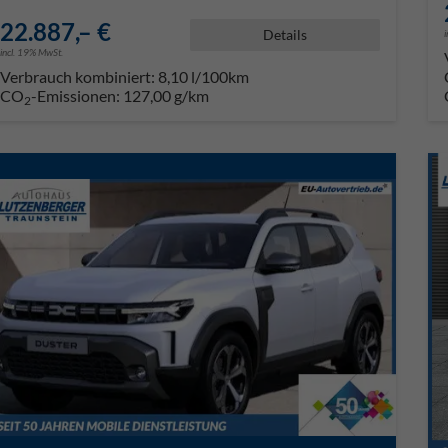
22.887,– €
Details
incl. 19% MwSt.
Verbrauch kombiniert:
8,10 l/100km
CO
-Emissionen:
127,00 g/km
2