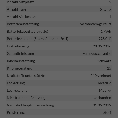
Anzahl Sitzplätze
5
Anzahl Türen
5-türig
Anzahl Vorbesitzer
1
Batterieausstattung
vorhanden/gekauft
Batteriekapazität (brutto)
1 kWh
Batteriezustand (State of Health, SoH)
998.0 %
Erstzulassung
28.05.2026
Garantieleistung
Fahrzeuggarantie
Innenausstattung
Schwarz
Kilometerstand
15
Kraftstoff: unterstützte
E10 geeignet
Lackierung
Metallic
Leergewicht
1455 kg
Nichtraucher-Fahrzeug
vorhanden
Nächste Hauptuntersuchung
01.05.2029
Polsterung
Stoff