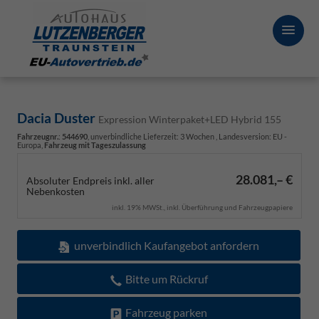
Dacia Duster
Expression Winterpaket+LED Hybrid 155
Fahrzeugnr.
:
544690
, unverbindliche Lieferzeit:
3 Wochen
, Landesversion: EU -
Europa,
Fahrzeug mit Tageszulassung
28.081,– €
Absoluter Endpreis inkl. aller
Nebenkosten
inkl. 19% MWSt., inkl. Überführung und Fahrzeugpapiere
unverbindlich Kaufangebot anfordern
Bitte um Rückruf
Fahrzeug parken