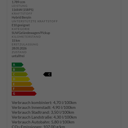
1.789 ccm
LEISTUNG
116 kW (158 PS)
KRAFTSTOFF
Hybrid Benzin
UNTERSTÜTZTE KRAFTSTOFF
E10 geeignet
KATEGORIE
SUV/Geländewagen/Pickup
KILOMETERSTAND
15 km
ERSTZULASSUNG
28.05.2026
ZUSTAND
unfallfrei
Verbrauch kombiniert:
4,70 l/100km
Verbrauch Innenstadt:
4,90 l/100km
Verbrauch Stadtrand:
3,50 l/100km
Verbrauch Landstraße:
4,30 l/100km
Verbrauch Autobahn:
5,80 l/100km
CO
-Emissionen:
107,00 g/km
2