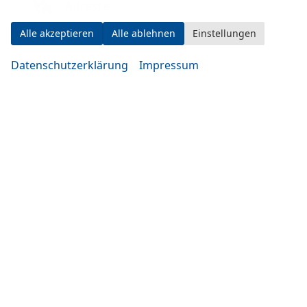
Adresse
Alle akzeptieren
Alle ablehnen
Einstellungen
Datenschutzerklärung
Impressum
Eugen-Rosner-Str. 16
83278 Traunstein
Öffnungszeiten