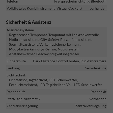
Telefon
Freisprecheinrichtung, Bluetooth
Volldigitales Kombiinstrument (Virtual Cockpit)
vorhanden
Sicherheit & Assistenz
Assistenzsysteme
Regensensor, Tempomat, Tempomat mit Lenkradkontrolle,
Notbremsassistent (City-Safety), Berganfahrassistent,
Spurhalteassistent, Verkehrzeichenerkennung,
Müdigkeitserkennungs-Sensor, Notrufsystem,
Abstandswarner, Geschwindigkeitsbegrenzer
Einparkhilfe
Park Distance Control hinten, Rückfahrkamera
Lenkung
Servolenkung
Lichttechnik
Lichtsensor, Tagfahrlicht, LED-Scheinwerfer,
Fernlichtassistent, LED-Tagfahrlicht, Voll-LED Scheinwerfer
Pannenhilfe
Pannenkit
Start/Stop-Automatik
vorhanden
Zentralverriegelung
Zentralverriegelung