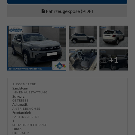
Fahrzeugexposé (PDF)
+1
AUSSENFARBE
Sandstone
INNENAUSSTATTUNG
Schwarz
GETRIEBE
Automatik
ANTRIEBSACHSE
Frontantrieb
PARTIKELFILTER
1
SCHADSTOFFKLASSE
Euro 6
HUBRAUM