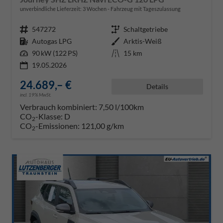
unverbindliche Lieferzeit:
3 Wochen
Fahrzeug mit Tageszulassung
Fahrzeugnr.
547272
Getriebe
Schaltgetriebe
Kraftstoff
Autogas LPG
Außenfarbe
Arktis-Weiß
Leistung
90 kW (122 PS)
Kilometerstand
15 km
19.05.2026
24.689,– €
Details
incl. 19% MwSt.
Verbrauch kombiniert:
7,50 l/100km
CO
-Klasse:
D
2
CO
-Emissionen:
121,00 g/km
2