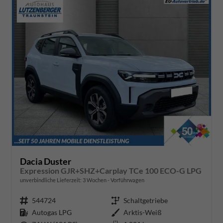
Dacia Duster
Expression GJR+SHZ+Carplay TCe 100 ECO-G LPG
unverbindliche Lieferzeit:
3 Wochen
Vorführwagen
Fahrzeugnr.
544724
Getriebe
Schaltgetriebe
Kraftstoff
Autogas LPG
Außenfarbe
Arktis-Weiß