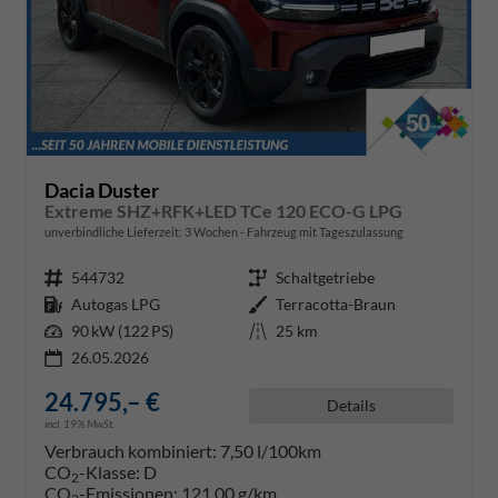
Dacia Duster
Extreme SHZ+RFK+LED TCe 120 ECO-G LPG
unverbindliche Lieferzeit:
3 Wochen
Fahrzeug mit Tageszulassung
Fahrzeugnr.
544732
Getriebe
Schaltgetriebe
Kraftstoff
Autogas LPG
Außenfarbe
Terracotta-Braun
Leistung
90 kW (122 PS)
Kilometerstand
25 km
26.05.2026
24.795,– €
Details
incl. 19% MwSt.
Verbrauch kombiniert:
7,50 l/100km
CO
-Klasse:
D
2
CO
-Emissionen:
121,00 g/km