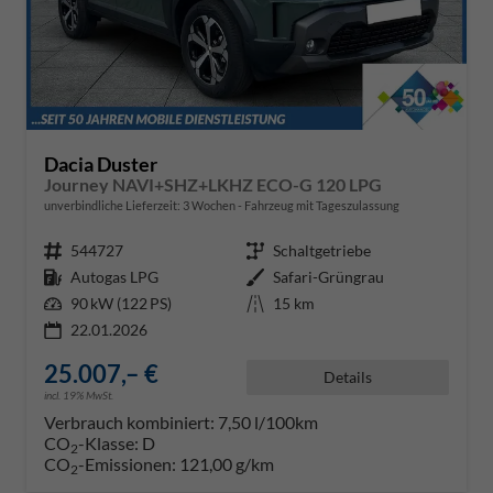
Dacia Duster
Journey NAVI+SHZ+LKHZ ECO-G 120 LPG
unverbindliche Lieferzeit:
3 Wochen
Fahrzeug mit Tageszulassung
Fahrzeugnr.
544727
Getriebe
Schaltgetriebe
Kraftstoff
Autogas LPG
Außenfarbe
Safari-Grüngrau
Leistung
90 kW (122 PS)
Kilometerstand
15 km
22.01.2026
25.007,– €
Details
incl. 19% MwSt.
Verbrauch kombiniert:
7,50 l/100km
CO
-Klasse:
D
2
CO
-Emissionen:
121,00 g/km
2