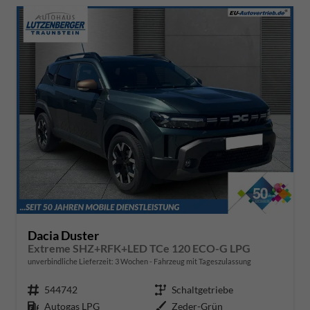
Dacia Duster
Extreme SHZ+RFK+LED TCe 120 ECO-G LPG
unverbindliche Lieferzeit:
3 Wochen
Fahrzeug mit Tageszulassung
Fahrzeugnr.
544742
Getriebe
Schaltgetriebe
Kraftstoff
Autogas LPG
Außenfarbe
Zeder-Grün