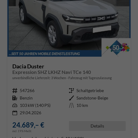
Dacia Duster
Expression SHZ LKHZ Navi TCe 140
unverbindliche Lieferzeit:
3 Wochen
Fahrzeug mit Tageszulassung
Fahrzeugnr.
547266
Getriebe
Schaltgetriebe
Kraftstoff
Benzin
Außenfarbe
Sandstone-Beige
Leistung
103 kW (140 PS)
Kilometerstand
10 km
29.04.2026
24.689,– €
Details
incl. 19% MwSt.