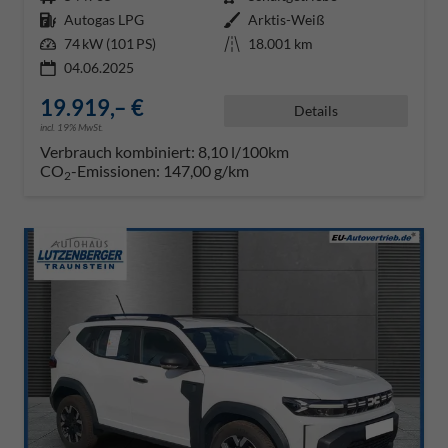
Kraftstoff
Autogas LPG
Außenfarbe
Arktis-Weiß
Leistung
74 kW (101 PS)
Kilometerstand
18.001 km
04.06.2025
19.919,– €
Details
incl. 19% MwSt.
Verbrauch kombiniert:
8,10 l/100km
CO
-Emissionen:
147,00 g/km
2