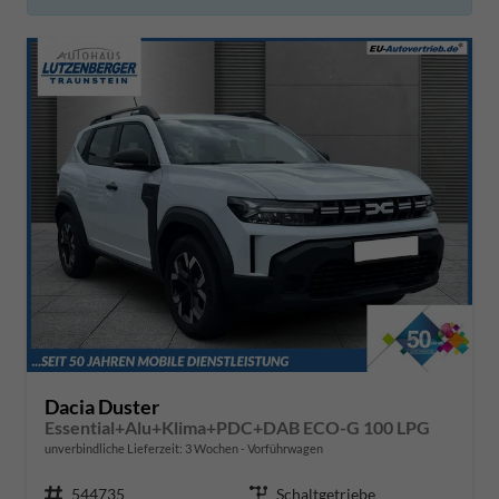
Dacia Duster
Essential+Alu+Klima+PDC+DAB ECO-G 100 LPG
unverbindliche Lieferzeit:
3 Wochen
Vorführwagen
Fahrzeugnr.
544735
Getriebe
Schaltgetriebe