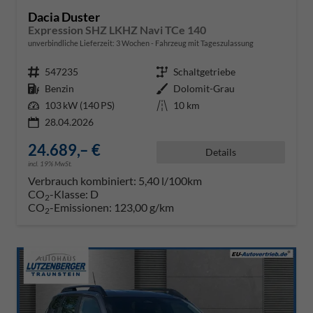
Dacia Duster
Expression SHZ LKHZ Navi TCe 140
unverbindliche Lieferzeit:
3 Wochen
Fahrzeug mit Tageszulassung
Fahrzeugnr.
547235
Getriebe
Schaltgetriebe
Kraftstoff
Benzin
Außenfarbe
Dolomit-Grau
Leistung
103 kW (140 PS)
Kilometerstand
10 km
28.04.2026
24.689,– €
Details
incl. 19% MwSt.
Verbrauch kombiniert:
5,40 l/100km
CO
-Klasse:
D
2
CO
-Emissionen:
123,00 g/km
2