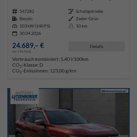
Fahrzeugnr.
547282
Getriebe
Schaltgetriebe
Kraftstoff
Benzin
Außenfarbe
Zeder-Grün
Leistung
103 kW (140 PS)
Kilometerstand
10 km
30.04.2026
24.689,– €
Details
incl. 19% MwSt.
Verbrauch kombiniert:
5,40 l/100km
CO
-Klasse:
D
2
CO
-Emissionen:
123,00 g/km
2