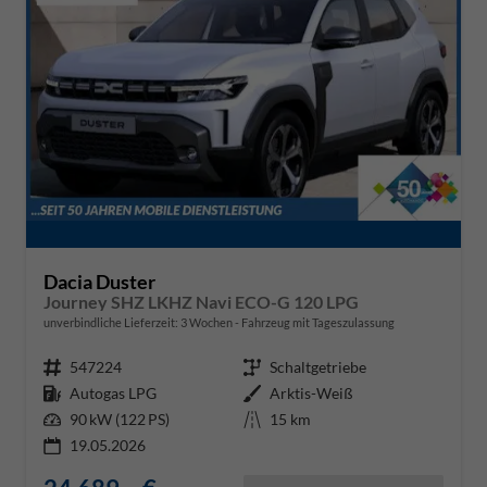
Dacia Duster
Journey SHZ LKHZ Navi ECO-G 120 LPG
unverbindliche Lieferzeit:
3 Wochen
Fahrzeug mit Tageszulassung
Fahrzeugnr.
547224
Getriebe
Schaltgetriebe
Kraftstoff
Autogas LPG
Außenfarbe
Arktis-Weiß
Leistung
90 kW (122 PS)
Kilometerstand
15 km
19.05.2026