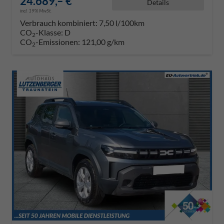
24.689,– €
Details
incl. 19% MwSt.
Verbrauch kombiniert:
7,50 l/100km
CO
-Klasse:
D
2
CO
-Emissionen:
121,00 g/km
2