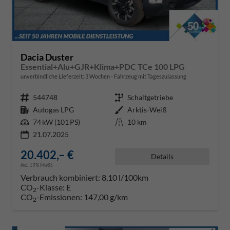
Dacia Duster
Essential+Alu+GJR+Klima+PDC TCe 100 LPG
unverbindliche Lieferzeit:
3 Wochen
Fahrzeug mit Tageszulassung
Fahrzeugnr.
544748
Getriebe
Schaltgetriebe
Kraftstoff
Autogas LPG
Außenfarbe
Arktis-Weiß
Leistung
74 kW (101 PS)
Kilometerstand
10 km
21.07.2025
20.402,– €
Details
incl. 19% MwSt.
Verbrauch kombiniert:
8,10 l/100km
CO
-Klasse:
E
2
CO
-Emissionen:
147,00 g/km
2