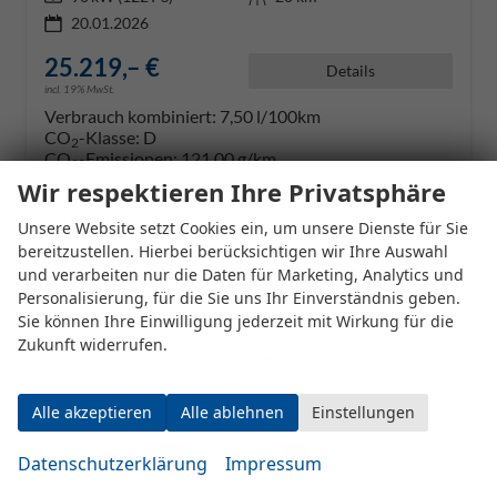
20.01.2026
25.219,– €
Details
incl. 19% MwSt.
Verbrauch kombiniert:
7,50 l/100km
CO
-Klasse:
D
2
CO
-Emissionen:
121,00 g/km
2
Wir respektieren Ihre Privatsphäre
Datensätze pro Seite:
Unsere Website setzt Cookies ein, um unsere Dienste für Sie
bereitzustellen. Hierbei berücksichtigen wir Ihre Auswahl
10
20
50
100
250
und verarbeiten nur die Daten für Marketing, Analytics und
Personalisierung, für die Sie uns Ihr Einverständnis geben.
Seite:
Sie können Ihre Einwilligung jederzeit mit Wirkung für die
Zukunft widerrufen.
Alle akzeptieren
Alle ablehnen
Einstellungen
Seiten:
1
2
3
4
...
8
Datenschutzerklärung
Impressum