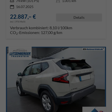
Leistung
74 kW (101 PS)
Kilometerstand
1.001 km
16.07.2025
22.887,– €
Details
incl. 19% MwSt.
Verbrauch kombiniert:
8,10 l/100km
CO
-Emissionen:
127,00 g/km
2