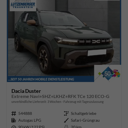
Dacia Duster
Extreme Navi+SHZ+LKHZ+RFK TCe 120 ECO-G
unverbindliche Lieferzeit:
3 Wochen
Fahrzeug mit Tageszulassung
Fahrzeugnr.
544888
Getriebe
Schaltgetriebe
Kraftstoff
Autogas LPG
Außenfarbe
Safari-Grüngrau
Leistung
90 kW (122 PS)
Kilometerstand
20 km