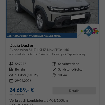
Dacia Duster
Expression SHZ LKHZ Navi TCe 140
unverbindliche Lieferzeit:
3 Wochen
Fahrzeug mit Tageszulassung
Fahrzeugnr.
547277
Getriebe
Schaltgetriebe
Kraftstoff
Benzin
Außenfarbe
Sandstone-Beige
Leistung
103 kW (140 PS)
Kilometerstand
10 km
29.04.2026
24.689,– €
Details
incl. 19% MwSt.
Verbrauch kombiniert:
5,40 l/100km
CO
-Klasse:
D