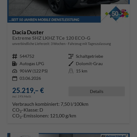
Dacia Duster
Extreme SHZ LKHZ TCe 120 ECO-G
unverbindliche Lieferzeit:
3 Wochen
Fahrzeug mit Tageszulassung
Fahrzeugnr.
544752
Getriebe
Schaltgetriebe
Kraftstoff
Autogas LPG
Außenfarbe
Dolomit-Grau
Leistung
90 kW (122 PS)
Kilometerstand
15 km
03.06.2026
25.219,– €
Details
incl. 19% MwSt.
Verbrauch kombiniert:
7,50 l/100km
CO
-Klasse:
D
2
CO
-Emissionen:
121,00 g/km
2