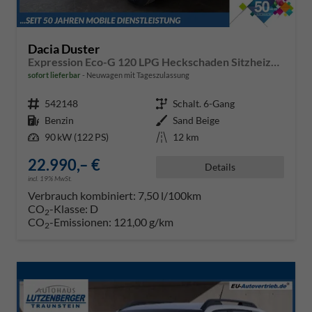
Dacia Duster
Expression Eco-G 120 LPG Heckschaden Sitzheizung Lenkradheizung Beifahrersitz mit Höhenverstellung
sofort lieferbar
Neuwagen mit Tageszulassung
Fahrzeugnr.
542148
Getriebe
Schalt. 6-Gang
Kraftstoff
Benzin
Außenfarbe
Sand Beige
Leistung
90 kW (122 PS)
Kilometerstand
12 km
22.990,– €
Details
incl. 19% MwSt.
Verbrauch kombiniert:
7,50 l/100km
CO
-Klasse:
D
2
CO
-Emissionen:
121,00 g/km
2