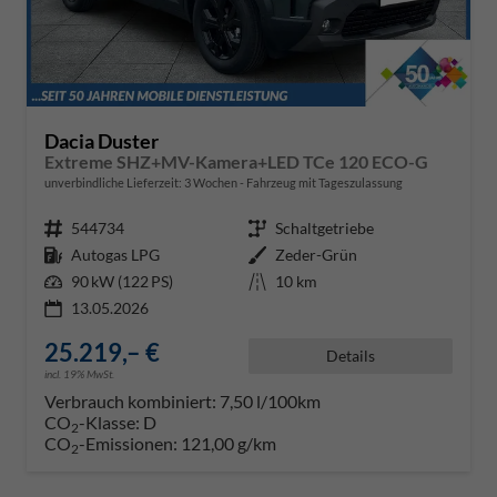
Dacia Duster
Extreme SHZ+MV-Kamera+LED TCe 120 ECO-G
unverbindliche Lieferzeit:
3 Wochen
Fahrzeug mit Tageszulassung
Fahrzeugnr.
544734
Getriebe
Schaltgetriebe
Kraftstoff
Autogas LPG
Außenfarbe
Zeder-Grün
Leistung
90 kW (122 PS)
Kilometerstand
10 km
13.05.2026
25.219,– €
Details
incl. 19% MwSt.
Verbrauch kombiniert:
7,50 l/100km
CO
-Klasse:
D
2
CO
-Emissionen:
121,00 g/km
2