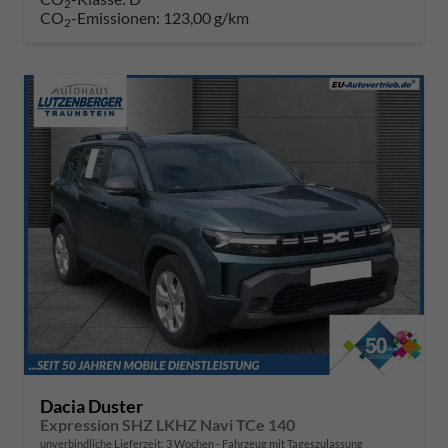
2
CO
-Emissionen:
123,00 g/km
2
Dacia Duster
Expression SHZ LKHZ Navi TCe 140
unverbindliche Lieferzeit:
3 Wochen
Fahrzeug mit Tageszulassung