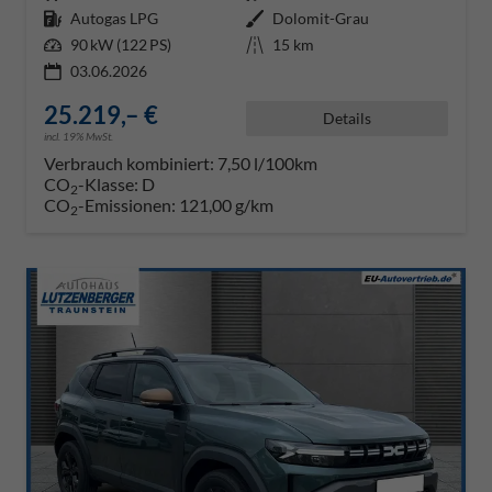
Kraftstoff
Autogas LPG
Außenfarbe
Dolomit-Grau
Leistung
90 kW (122 PS)
Kilometerstand
15 km
03.06.2026
25.219,– €
Details
incl. 19% MwSt.
Verbrauch kombiniert:
7,50 l/100km
CO
-Klasse:
D
2
CO
-Emissionen:
121,00 g/km
2