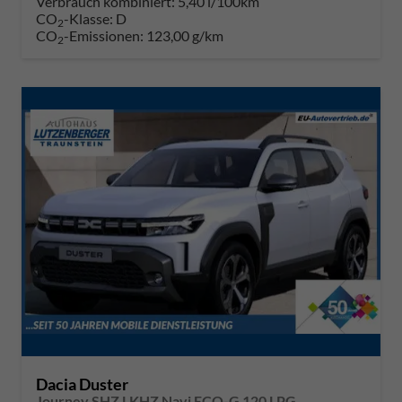
Verbrauch kombiniert:
5,40 l/100km
CO
-Klasse:
D
2
CO
-Emissionen:
123,00 g/km
2
Dacia Duster
Journey SHZ LKHZ Navi ECO-G 120 LPG