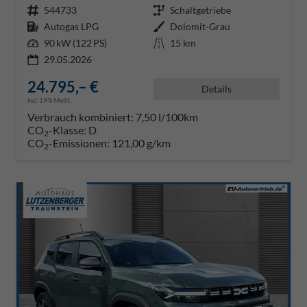
Fahrzeugnr.
544733
Getriebe
Schaltgetriebe
Kraftstoff
Autogas LPG
Außenfarbe
Dolomit-Grau
Leistung
90 kW (122 PS)
Kilometerstand
15 km
29.05.2026
24.795,– €
Details
incl. 19% MwSt.
Verbrauch kombiniert:
7,50 l/100km
CO
-Klasse:
D
2
CO
-Emissionen:
121,00 g/km
2