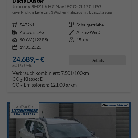
Dacia Duster
Journey SHZ LKHZ Navi ECO-G 120 LPG
unverbindliche Lieferzeit:
3 Wochen
Fahrzeug mit Tageszulassung
Fahrzeugnr.
547261
Getriebe
Schaltgetriebe
Kraftstoff
Autogas LPG
Außenfarbe
Arktis-Weiß
Leistung
90 kW (122 PS)
Kilometerstand
15 km
19.05.2026
24.689,– €
Details
incl. 19% MwSt.
Verbrauch kombiniert:
7,50 l/100km
CO
-Klasse:
D
2
CO
-Emissionen:
121,00 g/km
2