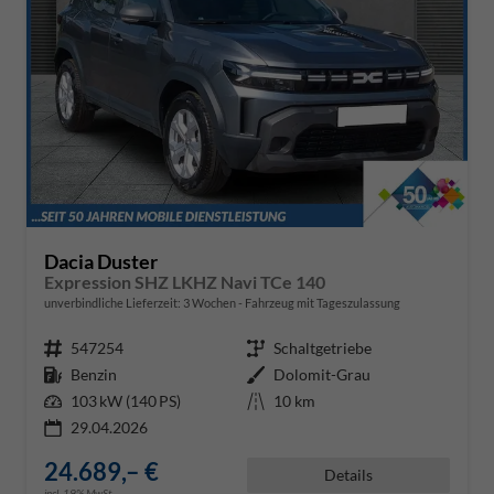
Dacia Duster
Expression SHZ LKHZ Navi TCe 140
unverbindliche Lieferzeit:
3 Wochen
Fahrzeug mit Tageszulassung
Fahrzeugnr.
547254
Getriebe
Schaltgetriebe
Kraftstoff
Benzin
Außenfarbe
Dolomit-Grau
Leistung
103 kW (140 PS)
Kilometerstand
10 km
29.04.2026
24.689,– €
Details
incl. 19% MwSt.