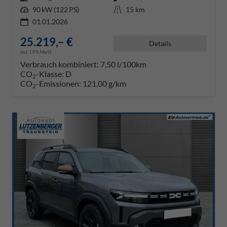
Leistung
90 kW (122 PS)
Kilometerstand
15 km
01.01.2026
25.219,– €
Details
incl. 19% MwSt.
Verbrauch kombiniert:
7,50 l/100km
CO
-Klasse:
D
2
CO
-Emissionen:
121,00 g/km
2