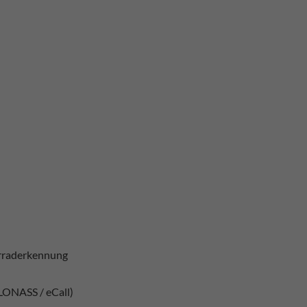
hrraderkennung
LONASS / eCall)