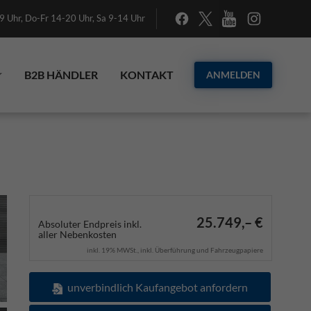
 Uhr, Do-Fr 14-20 Uhr, Sa 9-14 Uhr
B2B HÄNDLER
KONTAKT
ANMELDEN
25.749,– €
Absoluter Endpreis inkl.
aller Nebenkosten
inkl. 19% MWSt., inkl. Überführung und Fahrzeugpapiere
unverbindlich Kaufangebot anfordern