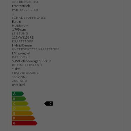
ANTRIEBSACHSE
Frontantrieb
PARTIKELFILTER
1
SCHADSTOFFKLASSE
Euro 6
HUBRAUM
1.799 ccm
LEISTUNG
116 kW (158 PS)
KRAFTSTOFF
Hybrid Benzin
UNTERSTÜTZTE KRAFTSTOFF
E10 geeignet
KATEGORIE
SUV/Geländewagen/Pickup
KILOMETERSTAND
10 km
ERSTZULASSUNG
15.12.2025
ZUSTAND
unfallfrei