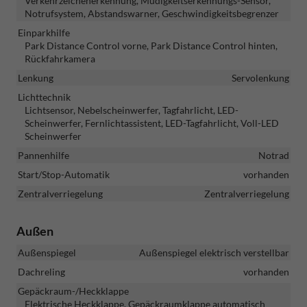
Verkehrzeichenerkennung, Müdigkeitserkennungs-Sensor,
Notrufsystem, Abstandswarner, Geschwindigkeitsbegrenzer
Einparkhilfe
Park Distance Control vorne, Park Distance Control hinten,
Rückfahrkamera
Lenkung
Servolenkung
Lichttechnik
Lichtsensor, Nebelscheinwerfer, Tagfahrlicht, LED-
Scheinwerfer, Fernlichtassistent, LED-Tagfahrlicht, Voll-LED
Scheinwerfer
Pannenhilfe
Notrad
Start/Stop-Automatik
vorhanden
Zentralverriegelung
Zentralverriegelung
Außen
Außenspiegel
Außenspiegel elektrisch verstellbar
Dachreling
vorhanden
Gepäckraum-/Heckklappe
Elektrische Heckklappe, Gepäckraumklappe automatisch