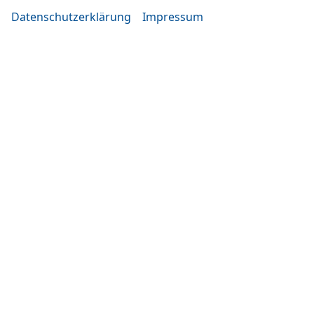
Datenschutzerklärung
Impressum
Eugen-Rosner-Str. 16
83278 Traunstein
Öffnungszeiten
Montag bis Mittwoch