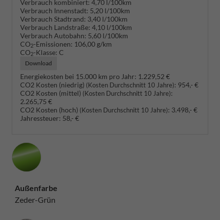
Verbrauch kombiniert:
4,70 l/100km
Verbrauch Innenstadt:
5,20 l/100km
Verbrauch Stadtrand:
3,40 l/100km
Verbrauch Landstraße:
4,10 l/100km
Verbrauch Autobahn:
5,60 l/100km
CO
-Emissionen:
106,00 g/km
2
CO
-Klasse:
C
2
Download
Energiekosten bei 15.000 km pro Jahr:
1.229,52 €
CO2 Kosten (niedrig)
:
954,- €
(Kosten Durchschnitt 10 Jahre)
CO2 Kosten (mittel)
:
(Kosten Durchschnitt 10 Jahre)
2.265,75 €
CO2 Kosten (hoch)
:
3.498,- €
(Kosten Durchschnitt 10 Jahre)
Jahressteuer:
58,- €
Außenfarbe
Zeder-Grün