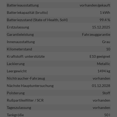
Batterieausstattung
vorhanden/gekauft
Batteriekapazität (brutto)
1 kWh
Batteriezustand (State of Health, SoH)
99.4 %
Erstzulassung
15.12.2025
Garantieleistung
Fahrzeuggarantie
Innenausstattung
Grau
Kilometerstand
10
Kraftstoff: unterstützte
E10 geeignet
Lackierung
Metallic
Leergewicht
1494 kg
Nichtraucher-Fahrzeug
vorhanden
Nächste Hauptuntersuchung
01.12.2028
Polsterung
Stoff
Rußpartikelfilter / SCR
vorhanden
Tageszulassung
vorhanden
Tankgröße
50 l