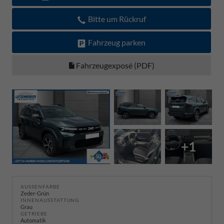
Bitte um Rückruf
Fahrzeug parken
Fahrzeugexposé (PDF)
+1
AUSSENFARBE
Zeder-Grün
INNENAUSSTATTUNG
Grau
GETRIEBE
Automatik