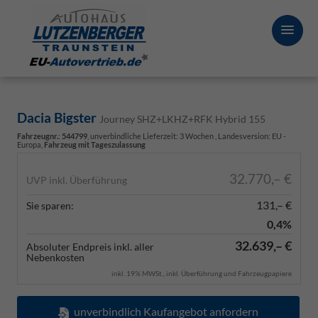
Dacia Bigster
Journey SHZ+LKHZ+RFK Hybrid 155
Fahrzeugnr.
:
544799
, unverbindliche Lieferzeit:
3 Wochen
, Landesversion: EU -
Europa,
Fahrzeug mit Tageszulassung
32.770,– €
UVP inkl. Überführung
131,– €
Sie sparen:
0,4%
32.639,– €
Absoluter Endpreis inkl. aller
Nebenkosten
inkl. 19% MWSt., inkl. Überführung und Fahrzeugpapiere
unverbindlich Kaufangebot anfordern