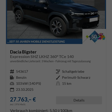
Dacia Bigster
Expression SHZ LKHZ 360° TCe 140
unverbindliche Lieferzeit:
3 Wochen
Fahrzeug mit Tageszulassung
Fahrzeugnr.
543617
Getriebe
Schaltgetriebe
Kraftstoff
Benzin
Außenfarbe
Perlmutt-Schwarz
Leistung
103 kW (140 PS)
Kilometerstand
15 km
23.10.2025
27.763,– €
Details
incl. 19% MwSt.
Verbrauch kombiniert:
5,50 l/100km