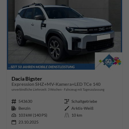
Dacia Bigster
Expression SHZ+MV-Kamera+LED TCe 140
unverbindliche Lieferzeit:
3 Wochen
Fahrzeug mit Tageszulassung
Fahrzeugnr.
543630
Getriebe
Schaltgetriebe
Kraftstoff
Benzin
Außenfarbe
Arktis-Weiß
Leistung
103 kW (140 PS)
Kilometerstand
10 km
23.10.2025