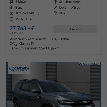
Fahrzeugnr.
543634
Getriebe
Schaltgetriebe
Kraftstoff
Benzin
Außenfarbe
Dolomit-Grau
Leistung
103 kW (140 PS)
Kilometerstand
10 km
19.02.2026
27.763,– €
Details
incl. 19% MwSt.
Verbrauch kombiniert:
5,50 l/100km
CO
-Klasse:
D
2
CO
-Emissionen:
124,00 g/km
2