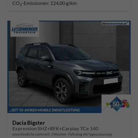
CO
-Emissionen:
124,00 g/km
2
Dacia Bigster
Expression SHZ+RFK+Carplay TCe 140
unverbindliche Lieferzeit:
3 Wochen
Fahrzeug mit Tageszulassung