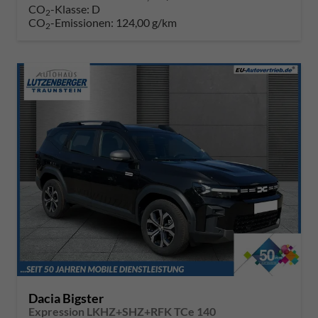
CO
-Klasse:
D
2
CO
-Emissionen:
124,00 g/km
2
Dacia Bigster
Expression LKHZ+SHZ+RFK TCe 140