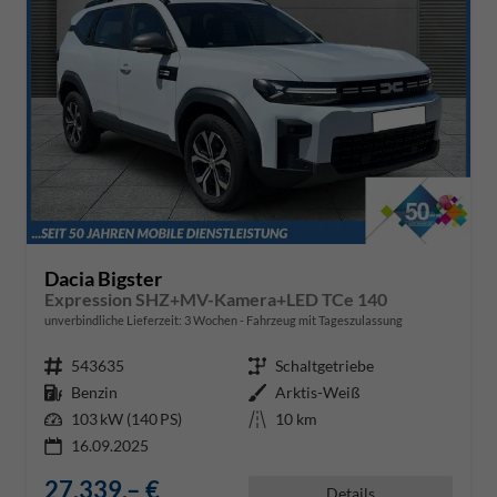
Dacia Bigster
Expression SHZ+MV-Kamera+LED TCe 140
unverbindliche Lieferzeit:
3 Wochen
Fahrzeug mit Tageszulassung
Fahrzeugnr.
543635
Getriebe
Schaltgetriebe
Kraftstoff
Benzin
Außenfarbe
Arktis-Weiß
Leistung
103 kW (140 PS)
Kilometerstand
10 km
16.09.2025
27.339,– €
Details