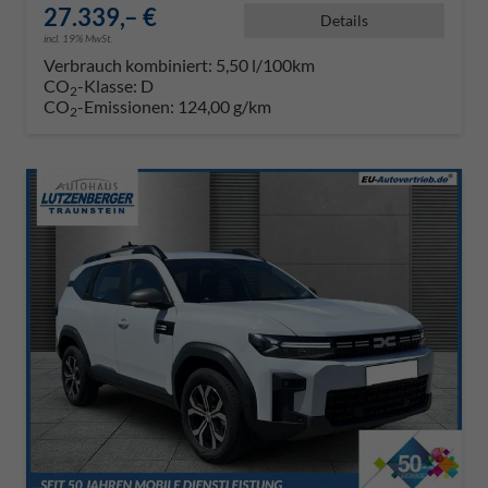
27.339,– €
Details
incl. 19% MwSt.
Verbrauch kombiniert:
5,50 l/100km
CO
-Klasse:
D
2
CO
-Emissionen:
124,00 g/km
2