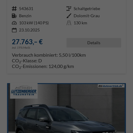
Fahrzeugnr.
543631
Getriebe
Schaltgetriebe
Kraftstoff
Benzin
Außenfarbe
Dolomit-Grau
Leistung
103 kW (140 PS)
Kilometerstand
130 km
23.10.2025
27.763,– €
Details
incl. 19% MwSt.
Verbrauch kombiniert:
5,50 l/100km
CO
-Klasse:
D
2
CO
-Emissionen:
124,00 g/km
2