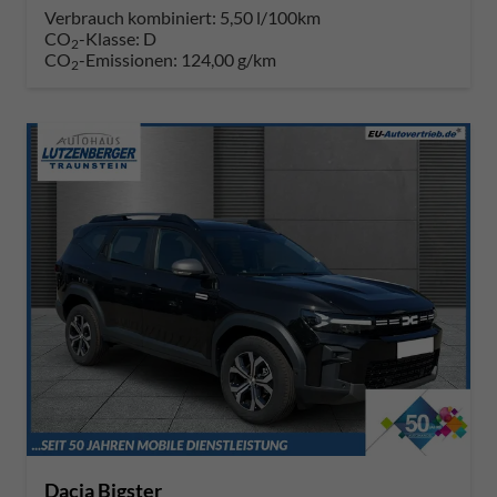
Verbrauch kombiniert:
5,50 l/100km
CO
-Klasse:
D
2
CO
-Emissionen:
124,00 g/km
2
Dacia Bigster