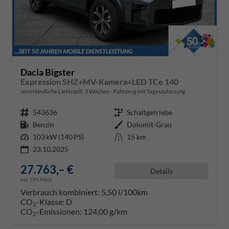
Dacia Bigster
Expression SHZ+MV-Kamera+LED TCe 140
unverbindliche Lieferzeit:
3 Wochen
Fahrzeug mit Tageszulassung
Fahrzeugnr.
543636
Getriebe
Schaltgetriebe
Kraftstoff
Benzin
Außenfarbe
Dolomit-Grau
Leistung
103 kW (140 PS)
Kilometerstand
15 km
23.10.2025
27.763,– €
Details
incl. 19% MwSt.
Verbrauch kombiniert:
5,50 l/100km
CO
-Klasse:
D
2
CO
-Emissionen:
124,00 g/km
2