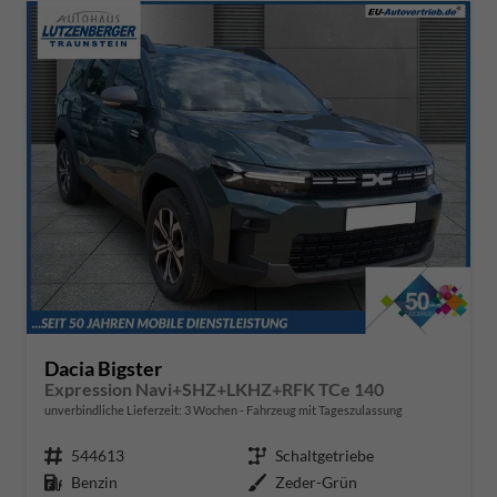
Dacia Bigster
Expression Navi+SHZ+LKHZ+RFK TCe 140
unverbindliche Lieferzeit:
3 Wochen
Fahrzeug mit Tageszulassung
Fahrzeugnr.
544613
Getriebe
Schaltgetriebe
Kraftstoff
Benzin
Außenfarbe
Zeder-Grün