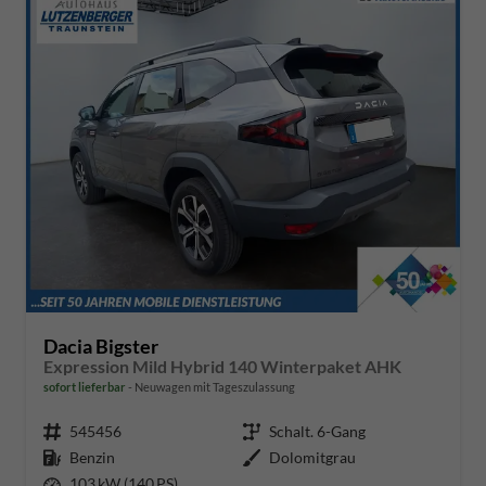
Dacia Bigster
Expression Mild Hybrid 140 Winterpaket AHK
sofort lieferbar
Neuwagen mit Tageszulassung
Fahrzeugnr.
545456
Getriebe
Schalt. 6-Gang
Kraftstoff
Benzin
Außenfarbe
Dolomitgrau
Leistung
103 kW (140 PS)