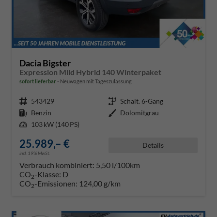
Dacia Bigster
Expression Mild Hybrid 140 Winterpaket
sofort lieferbar
Neuwagen mit Tageszulassung
Fahrzeugnr.
543429
Getriebe
Schalt. 6-Gang
Kraftstoff
Benzin
Außenfarbe
Dolomitgrau
Leistung
103 kW (140 PS)
25.989,– €
Details
incl. 19% MwSt.
Verbrauch kombiniert:
5,50 l/100km
CO
-Klasse:
D
2
CO
-Emissionen:
124,00 g/km
2