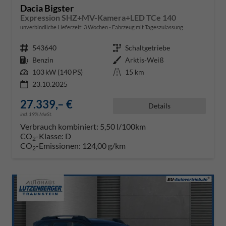
Dacia Bigster
Expression SHZ+MV-Kamera+LED TCe 140
unverbindliche Lieferzeit:
3 Wochen
Fahrzeug mit Tageszulassung
Fahrzeugnr.
543640
Getriebe
Schaltgetriebe
Kraftstoff
Benzin
Außenfarbe
Arktis-Weiß
Leistung
103 kW (140 PS)
Kilometerstand
15 km
23.10.2025
27.339,– €
Details
incl. 19% MwSt.
Verbrauch kombiniert:
5,50 l/100km
CO
-Klasse:
D
2
CO
-Emissionen:
124,00 g/km
2