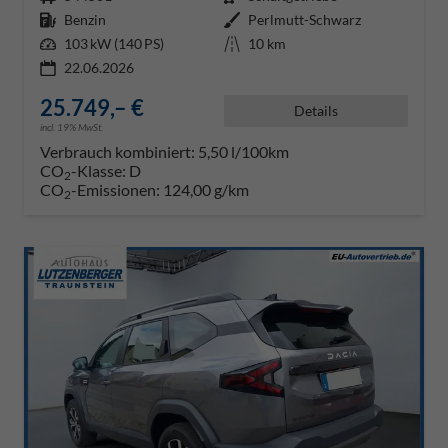
Kraftstoff
Benzin
Außenfarbe
Perlmutt-Schwarz
Leistung
103 kW (140 PS)
Kilometerstand
10 km
22.06.2026
25.749,– €
Details
incl. 19% MwSt.
Verbrauch kombiniert:
5,50 l/100km
CO
-Klasse:
D
2
CO
-Emissionen:
124,00 g/km
2