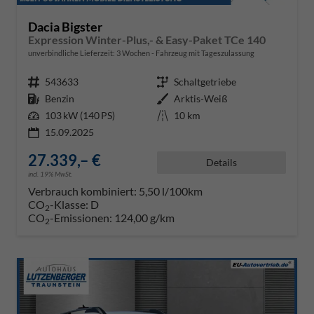
Dacia Bigster
Expression Winter-Plus,- & Easy-Paket TCe 140
unverbindliche Lieferzeit:
3 Wochen
Fahrzeug mit Tageszulassung
Fahrzeugnr.
543633
Getriebe
Schaltgetriebe
Kraftstoff
Benzin
Außenfarbe
Arktis-Weiß
Leistung
103 kW (140 PS)
Kilometerstand
10 km
15.09.2025
27.339,– €
Details
incl. 19% MwSt.
Verbrauch kombiniert:
5,50 l/100km
CO
-Klasse:
D
2
CO
-Emissionen:
124,00 g/km
2