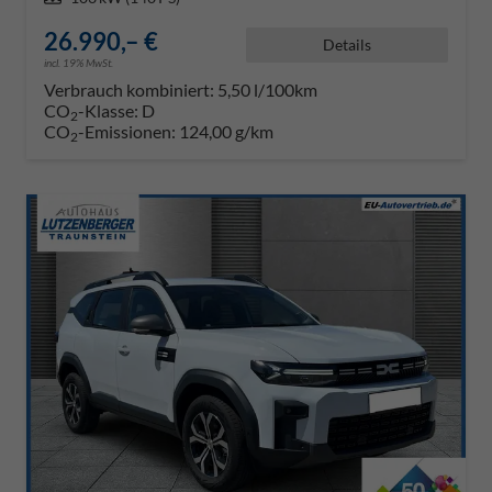
26.990,– €
Details
incl. 19% MwSt.
Verbrauch kombiniert:
5,50 l/100km
CO
-Klasse:
D
2
CO
-Emissionen:
124,00 g/km
2