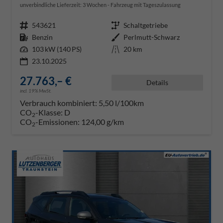
unverbindliche Lieferzeit:
3 Wochen
Fahrzeug mit Tageszulassung
Fahrzeugnr.
543621
Getriebe
Schaltgetriebe
Kraftstoff
Benzin
Außenfarbe
Perlmutt-Schwarz
Leistung
103 kW (140 PS)
Kilometerstand
20 km
23.10.2025
27.763,– €
Details
incl. 19% MwSt.
Verbrauch kombiniert:
5,50 l/100km
CO
-Klasse:
D
2
CO
-Emissionen:
124,00 g/km
2