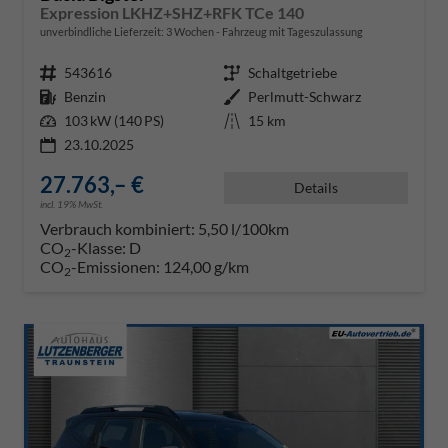
Expression LKHZ+SHZ+RFK TCe 140
unverbindliche Lieferzeit:
3 Wochen
Fahrzeug mit Tageszulassung
Fahrzeugnr.
543616
Getriebe
Schaltgetriebe
Kraftstoff
Benzin
Außenfarbe
Perlmutt-Schwarz
Leistung
103 kW (140 PS)
Kilometerstand
15 km
23.10.2025
27.763,– €
Details
incl. 19% MwSt.
Verbrauch kombiniert:
5,50 l/100km
CO
-Klasse:
D
2
CO
-Emissionen:
124,00 g/km
2