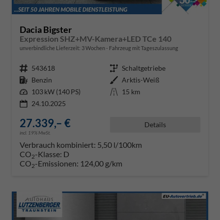
Dacia Bigster
Expression SHZ+MV-Kamera+LED TCe 140
unverbindliche Lieferzeit:
3 Wochen
Fahrzeug mit Tageszulassung
Fahrzeugnr.
543618
Getriebe
Schaltgetriebe
Kraftstoff
Benzin
Außenfarbe
Arktis-Weiß
Leistung
103 kW (140 PS)
Kilometerstand
15 km
24.10.2025
27.339,– €
Details
incl. 19% MwSt.
Verbrauch kombiniert:
5,50 l/100km
CO
-Klasse:
D
2
CO
-Emissionen:
124,00 g/km
2