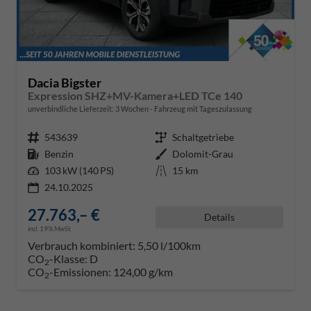
Dacia Bigster
Expression SHZ+MV-Kamera+LED TCe 140
unverbindliche Lieferzeit:
3 Wochen
Fahrzeug mit Tageszulassung
Fahrzeugnr.
543639
Getriebe
Schaltgetriebe
Kraftstoff
Benzin
Außenfarbe
Dolomit-Grau
Leistung
103 kW (140 PS)
Kilometerstand
15 km
24.10.2025
27.763,– €
Details
incl. 19% MwSt.
Verbrauch kombiniert:
5,50 l/100km
CO
-Klasse:
D
2
CO
-Emissionen:
124,00 g/km
2