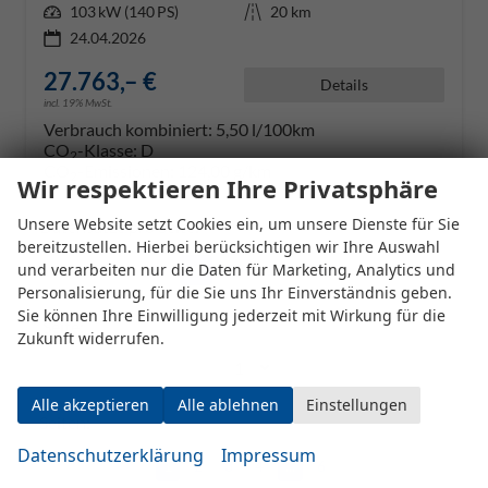
Leistung
103 kW (140 PS)
Kilometerstand
20 km
24.04.2026
27.763,– €
Details
incl. 19% MwSt.
Verbrauch kombiniert:
5,50 l/100km
CO
-Klasse:
D
2
CO
-Emissionen:
124,00 g/km
2
Wir respektieren Ihre Privatsphäre
Unsere Website setzt Cookies ein, um unsere Dienste für Sie
Datensätze pro Seite:
bereitzustellen. Hierbei berücksichtigen wir Ihre Auswahl
und verarbeiten nur die Daten für Marketing, Analytics und
10
20
50
100
250
Personalisierung, für die Sie uns Ihr Einverständnis geben.
Sie können Ihre Einwilligung jederzeit mit Wirkung für die
Seite:
Zukunft widerrufen.
Alle akzeptieren
Alle ablehnen
Einstellungen
Seiten:
Datenschutzerklärung
Impressum
1
2
3
4
...
6