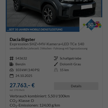
Dacia Bigster
Expression SHZ+MV-Kamera+LED TCe 140
unverbindliche Lieferzeit:
3 Wochen
Fahrzeug mit Tageszulassung
Fahrzeugnr.
543632
Getriebe
Schaltgetriebe
Kraftstoff
Benzin
Außenfarbe
Dolomit-Grau
Leistung
103 kW (140 PS)
Kilometerstand
15 km
24.10.2025
27.763,– €
Details
incl. 19% MwSt.
Verbrauch kombiniert:
5,50 l/100km
CO
-Klasse:
D
2
CO
-Emissionen:
124,00 g/km
2