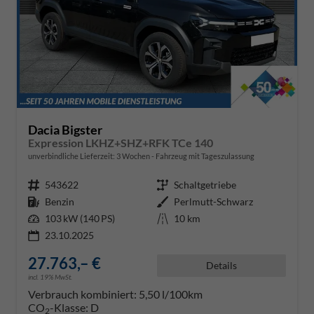
Dacia Bigster
Expression LKHZ+SHZ+RFK TCe 140
unverbindliche Lieferzeit:
3 Wochen
Fahrzeug mit Tageszulassung
Fahrzeugnr.
543622
Getriebe
Schaltgetriebe
Kraftstoff
Benzin
Außenfarbe
Perlmutt-Schwarz
Leistung
103 kW (140 PS)
Kilometerstand
10 km
23.10.2025
27.763,– €
Details
incl. 19% MwSt.
Verbrauch kombiniert:
5,50 l/100km
CO
-Klasse:
D
2