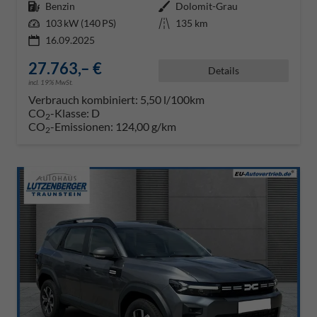
Kraftstoff
Benzin
Außenfarbe
Dolomit-Grau
Leistung
103 kW (140 PS)
Kilometerstand
135 km
16.09.2025
27.763,– €
Details
incl. 19% MwSt.
Verbrauch kombiniert:
5,50 l/100km
CO
-Klasse:
D
2
CO
-Emissionen:
124,00 g/km
2