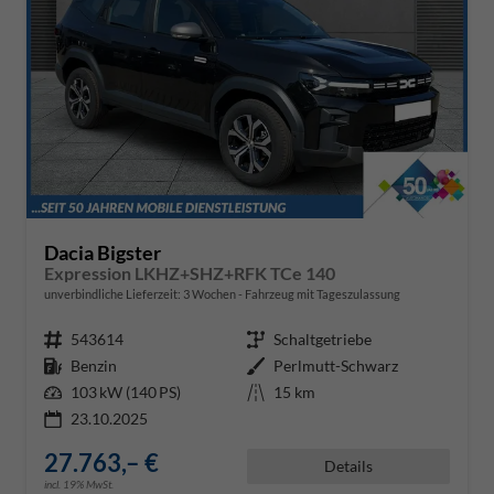
Dacia Bigster
Expression LKHZ+SHZ+RFK TCe 140
unverbindliche Lieferzeit:
3 Wochen
Fahrzeug mit Tageszulassung
Fahrzeugnr.
543614
Getriebe
Schaltgetriebe
Kraftstoff
Benzin
Außenfarbe
Perlmutt-Schwarz
Leistung
103 kW (140 PS)
Kilometerstand
15 km
23.10.2025
27.763,– €
Details
incl. 19% MwSt.