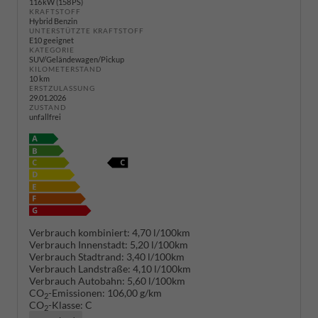
116 kW (158 PS)
KRAFTSTOFF
Hybrid Benzin
UNTERSTÜTZTE KRAFTSTOFF
E10 geeignet
KATEGORIE
SUV/Geländewagen/Pickup
KILOMETERSTAND
10 km
ERSTZULASSUNG
29.01.2026
ZUSTAND
unfallfrei
Verbrauch kombiniert:
4,70 l/100km
Verbrauch Innenstadt:
5,20 l/100km
Verbrauch Stadtrand:
3,40 l/100km
Verbrauch Landstraße:
4,10 l/100km
Verbrauch Autobahn:
5,60 l/100km
CO
-Emissionen:
106,00 g/km
2
CO
-Klasse:
C
2