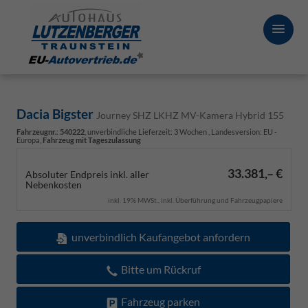
Dacia Bigster
Journey SHZ LKHZ MV-Kamera Hybrid 155
Fahrzeugnr.
:
540222
, unverbindliche Lieferzeit:
3 Wochen
, Landesversion: EU -
Europa,
Fahrzeug mit Tageszulassung
33.381,– €
Absoluter Endpreis inkl. aller
Nebenkosten
inkl. 19% MWSt., inkl. Überführung und Fahrzeugpapiere
unverbindlich Kaufangebot anfordern
Bitte um Rückruf
Fahrzeug parken