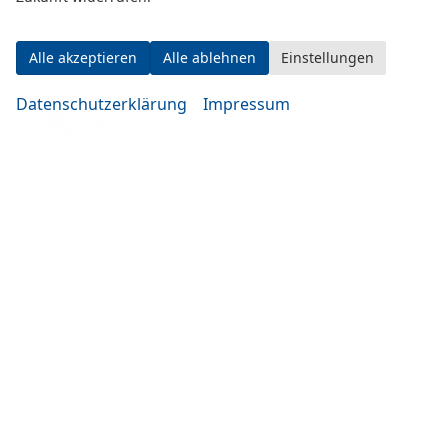
Alle akzeptieren
Alle ablehnen
Einstellungen
Datenschutzerklärung
Impressum
Adresse
Eugen-Rosner-Str. 16
83278 Traunstein