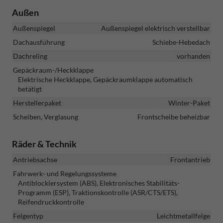
Außen
Außenspiegel
Außenspiegel elektrisch verstellbar
Dachausführung
Schiebe-Hebedach
Dachreling
vorhanden
Gepäckraum-/Heckklappe
Elektrische Heckklappe, Gepäckraumklappe automatisch
betätigt
Herstellerpaket
Winter-Paket
Scheiben, Verglasung
Frontscheibe beheizbar
Räder & Technik
Antriebsachse
Frontantrieb
Fahrwerk- und Regelungssysteme
Antiblockiersystem (ABS), Elektronisches Stabilitäts-
Programm (ESP), Traktionskontrolle (ASR/CTS/ETS),
Reifendruckkontrolle
Felgentyp
Leichtmetallfelge