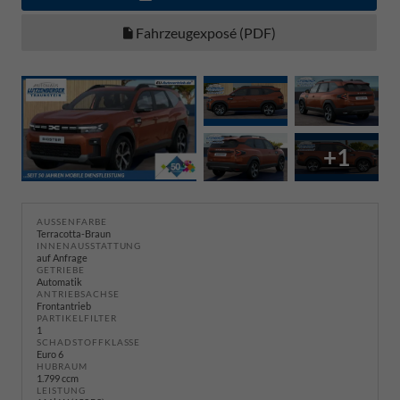
Fahrzeugexposé (PDF)
+1
AUSSENFARBE
Terracotta-Braun
INNENAUSSTATTUNG
auf Anfrage
GETRIEBE
Automatik
ANTRIEBSACHSE
Frontantrieb
PARTIKELFILTER
1
SCHADSTOFFKLASSE
Euro 6
HUBRAUM
1.799 ccm
LEISTUNG