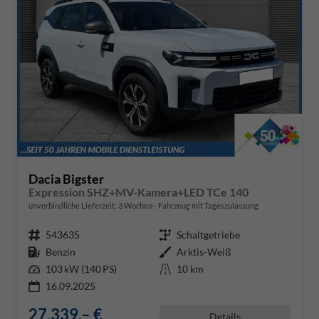
Dacia Bigster
Expression SHZ+MV-Kamera+LED TCe 140
unverbindliche Lieferzeit:
3 Wochen
Fahrzeug mit Tageszulassung
Fahrzeugnr.
543635
Getriebe
Schaltgetriebe
Kraftstoff
Benzin
Außenfarbe
Arktis-Weiß
Leistung
103 kW (140 PS)
Kilometerstand
10 km
16.09.2025
27.339,– €
Details