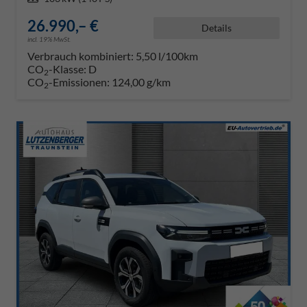
26.990,– €
Details
incl. 19% MwSt.
Verbrauch kombiniert:
5,50 l/100km
CO
-Klasse:
D
2
CO
-Emissionen:
124,00 g/km
2