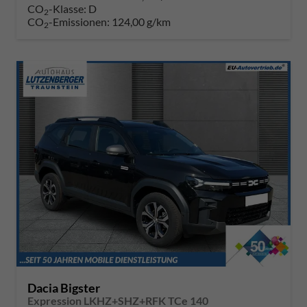
CO
-Klasse:
D
2
CO
-Emissionen:
124,00 g/km
2
Dacia Bigster
Expression LKHZ+SHZ+RFK TCe 140