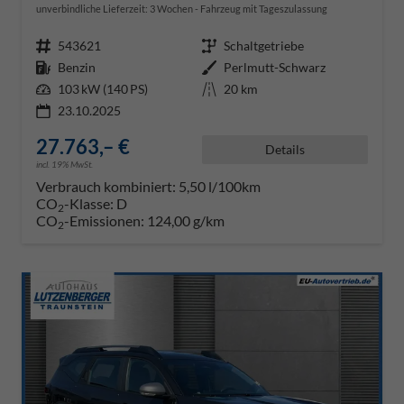
unverbindliche Lieferzeit:
3 Wochen
Fahrzeug mit Tageszulassung
Fahrzeugnr.
543621
Getriebe
Schaltgetriebe
Kraftstoff
Benzin
Außenfarbe
Perlmutt-Schwarz
Leistung
103 kW (140 PS)
Kilometerstand
20 km
23.10.2025
27.763,– €
Details
incl. 19% MwSt.
Verbrauch kombiniert:
5,50 l/100km
CO
-Klasse:
D
2
CO
-Emissionen:
124,00 g/km
2