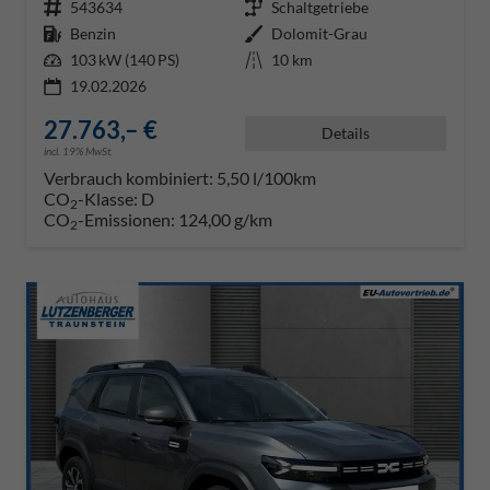
Fahrzeugnr.
543634
Getriebe
Schaltgetriebe
Kraftstoff
Benzin
Außenfarbe
Dolomit-Grau
Leistung
103 kW (140 PS)
Kilometerstand
10 km
19.02.2026
27.763,– €
Details
incl. 19% MwSt.
Verbrauch kombiniert:
5,50 l/100km
CO
-Klasse:
D
2
CO
-Emissionen:
124,00 g/km
2