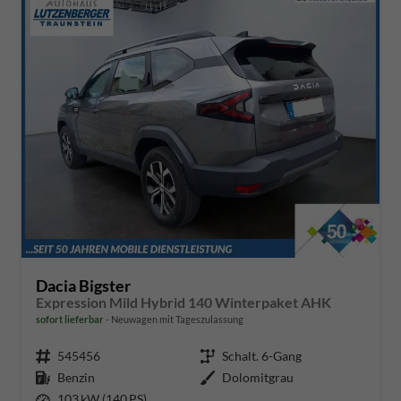
Dacia Bigster
Expression Mild Hybrid 140 Winterpaket AHK
sofort lieferbar
Neuwagen mit Tageszulassung
Fahrzeugnr.
545456
Getriebe
Schalt. 6-Gang
Kraftstoff
Benzin
Außenfarbe
Dolomitgrau
Leistung
103 kW (140 PS)