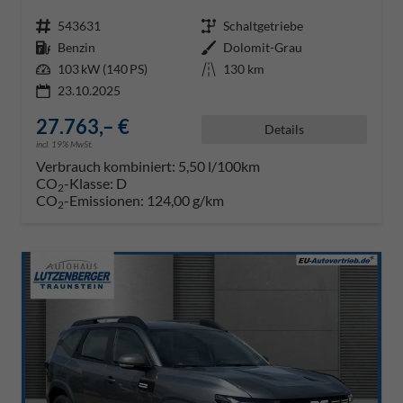
Fahrzeugnr.
543631
Getriebe
Schaltgetriebe
Kraftstoff
Benzin
Außenfarbe
Dolomit-Grau
Leistung
103 kW (140 PS)
Kilometerstand
130 km
23.10.2025
27.763,– €
Details
incl. 19% MwSt.
Verbrauch kombiniert:
5,50 l/100km
CO
-Klasse:
D
2
CO
-Emissionen:
124,00 g/km
2