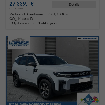
27.339,– €
Details
incl. 19% MwSt.
Verbrauch kombiniert:
5,50 l/100km
CO
-Klasse:
D
2
CO
-Emissionen:
124,00 g/km
2