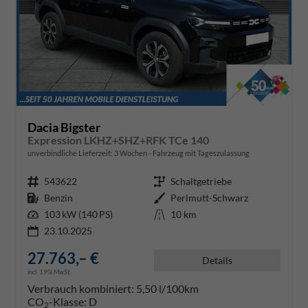
Dacia Bigster
Expression LKHZ+SHZ+RFK TCe 140
unverbindliche Lieferzeit:
3 Wochen
Fahrzeug mit Tageszulassung
Fahrzeugnr.
543622
Getriebe
Schaltgetriebe
Kraftstoff
Benzin
Außenfarbe
Perlmutt-Schwarz
Leistung
103 kW (140 PS)
Kilometerstand
10 km
23.10.2025
27.763,– €
Details
incl. 19% MwSt.
Verbrauch kombiniert:
5,50 l/100km
CO
-Klasse:
D
2