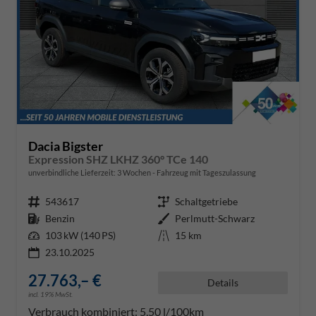
Dacia Bigster
Expression SHZ LKHZ 360° TCe 140
unverbindliche Lieferzeit:
3 Wochen
Fahrzeug mit Tageszulassung
Fahrzeugnr.
543617
Getriebe
Schaltgetriebe
Kraftstoff
Benzin
Außenfarbe
Perlmutt-Schwarz
Leistung
103 kW (140 PS)
Kilometerstand
15 km
23.10.2025
27.763,– €
Details
incl. 19% MwSt.
Verbrauch kombiniert:
5,50 l/100km