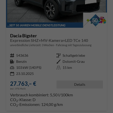
Dacia Bigster
Expression SHZ+MV-Kamera+LED TCe 140
unverbindliche Lieferzeit:
3 Wochen
Fahrzeug mit Tageszulassung
Fahrzeugnr.
543636
Getriebe
Schaltgetriebe
Kraftstoff
Benzin
Außenfarbe
Dolomit-Grau
Leistung
103 kW (140 PS)
Kilometerstand
15 km
23.10.2025
27.763,– €
Details
incl. 19% MwSt.
Verbrauch kombiniert:
5,50 l/100km
CO
-Klasse:
D
2
CO
-Emissionen:
124,00 g/km
2