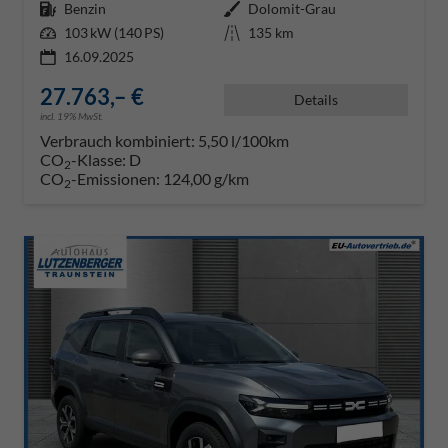
Kraftstoff
Benzin
Außenfarbe
Dolomit-Grau
Leistung
103 kW (140 PS)
Kilometerstand
135 km
16.09.2025
27.763,– €
Details
incl. 19% MwSt.
Verbrauch kombiniert:
5,50 l/100km
CO
-Klasse:
D
2
CO
-Emissionen:
124,00 g/km
2