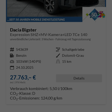
Dacia Bigster
Expression SHZ+MV-Kamera+LED TCe 140
unverbindliche Lieferzeit:
3 Wochen
Fahrzeug mit Tageszulassung
Fahrzeugnr.
543639
Getriebe
Schaltgetriebe
Kraftstoff
Benzin
Außenfarbe
Dolomit-Grau
Leistung
103 kW (140 PS)
Kilometerstand
15 km
24.10.2025
27.763,– €
Details
incl. 19% MwSt.
Verbrauch kombiniert:
5,50 l/100km
CO
-Klasse:
D
2
CO
-Emissionen:
124,00 g/km
2