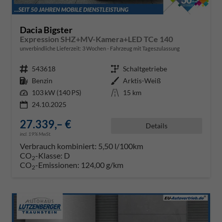
Dacia Bigster
Expression SHZ+MV-Kamera+LED TCe 140
unverbindliche Lieferzeit:
3 Wochen
Fahrzeug mit Tageszulassung
Fahrzeugnr.
543618
Getriebe
Schaltgetriebe
Kraftstoff
Benzin
Außenfarbe
Arktis-Weiß
Leistung
103 kW (140 PS)
Kilometerstand
15 km
24.10.2025
27.339,– €
Details
incl. 19% MwSt.
Verbrauch kombiniert:
5,50 l/100km
CO
-Klasse:
D
2
CO
-Emissionen:
124,00 g/km
2