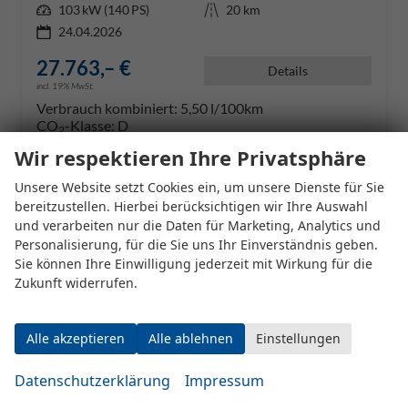
Leistung
103 kW (140 PS)
Kilometerstand
20 km
24.04.2026
27.763,– €
Details
incl. 19% MwSt.
Verbrauch kombiniert:
5,50 l/100km
CO
-Klasse:
D
2
CO
-Emissionen:
124,00 g/km
2
Wir respektieren Ihre Privatsphäre
Unsere Website setzt Cookies ein, um unsere Dienste für Sie
Datensätze pro Seite:
bereitzustellen. Hierbei berücksichtigen wir Ihre Auswahl
und verarbeiten nur die Daten für Marketing, Analytics und
10
20
50
100
250
Personalisierung, für die Sie uns Ihr Einverständnis geben.
Sie können Ihre Einwilligung jederzeit mit Wirkung für die
Seite:
Zukunft widerrufen.
Alle akzeptieren
Alle ablehnen
Einstellungen
Seiten:
Datenschutzerklärung
Impressum
1
2
3
4
...
6