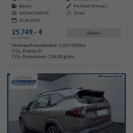
Kraftstoff
Benzin
Außenfarbe
Perlmutt-Schwarz
Leistung
103 kW (140 PS)
Kilometerstand
10 km
22.06.2026
25.749,– €
Details
incl. 19% MwSt.
Verbrauch kombiniert:
5,50 l/100km
CO
-Klasse:
D
2
CO
-Emissionen:
124,00 g/km
2