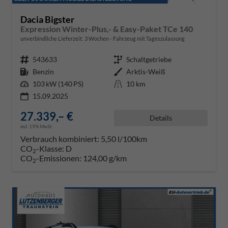
Dacia Bigster
Expression Winter-Plus,- & Easy-Paket TCe 140
unverbindliche Lieferzeit:
3 Wochen
Fahrzeug mit Tageszulassung
Fahrzeugnr.
543633
Getriebe
Schaltgetriebe
Kraftstoff
Benzin
Außenfarbe
Arktis-Weiß
Leistung
103 kW (140 PS)
Kilometerstand
10 km
15.09.2025
27.339,– €
Details
incl. 19% MwSt.
Verbrauch kombiniert:
5,50 l/100km
CO
-Klasse:
D
2
CO
-Emissionen:
124,00 g/km
2