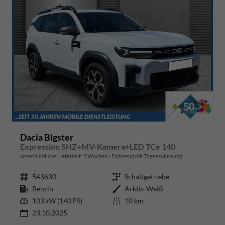
Dacia Bigster
Expression SHZ+MV-Kamera+LED TCe 140
unverbindliche Lieferzeit:
3 Wochen
Fahrzeug mit Tageszulassung
Fahrzeugnr.
543630
Getriebe
Schaltgetriebe
Kraftstoff
Benzin
Außenfarbe
Arktis-Weiß
Leistung
103 kW (140 PS)
Kilometerstand
10 km
23.10.2025