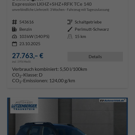
Expression LKHZ+SHZ+RFK TCe 140
unverbindliche Lieferzeit:
3 Wochen
Fahrzeug mit Tageszulassung
Fahrzeugnr.
543616
Getriebe
Schaltgetriebe
Kraftstoff
Benzin
Außenfarbe
Perlmutt-Schwarz
Leistung
103 kW (140 PS)
Kilometerstand
15 km
23.10.2025
27.763,– €
Details
incl. 19% MwSt.
Verbrauch kombiniert:
5,50 l/100km
CO
-Klasse:
D
2
CO
-Emissionen:
124,00 g/km
2