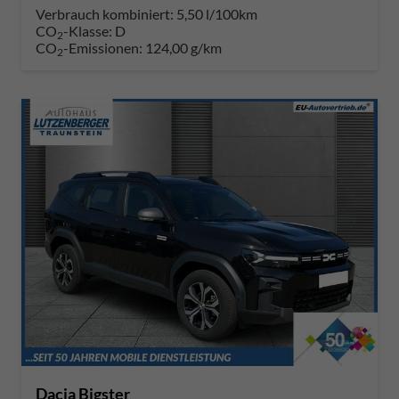
Verbrauch kombiniert:
5,50 l/100km
CO
-Klasse:
D
2
CO
-Emissionen:
124,00 g/km
2
Dacia Bigster