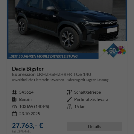
Dacia Bigster
Expression LKHZ+SHZ+RFK TCe 140
unverbindliche Lieferzeit:
3 Wochen
Fahrzeug mit Tageszulassung
Fahrzeugnr.
543614
Getriebe
Schaltgetriebe
Kraftstoff
Benzin
Außenfarbe
Perlmutt-Schwarz
Leistung
103 kW (140 PS)
Kilometerstand
15 km
23.10.2025
27.763,– €
Details
incl. 19% MwSt.