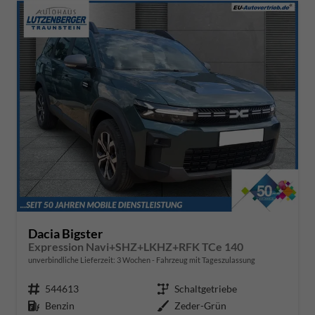
Dacia Bigster
Expression Navi+SHZ+LKHZ+RFK TCe 140
unverbindliche Lieferzeit:
3 Wochen
Fahrzeug mit Tageszulassung
Fahrzeugnr.
544613
Getriebe
Schaltgetriebe
Kraftstoff
Benzin
Außenfarbe
Zeder-Grün