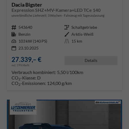
Dacia Bigster
Expression SHZ+MV-Kamera+LED TCe 140
unverbindliche Lieferzeit:
3 Wochen
Fahrzeug mit Tageszulassung
Fahrzeugnr.
543640
Getriebe
Schaltgetriebe
Kraftstoff
Benzin
Außenfarbe
Arktis-Weiß
Leistung
103 kW (140 PS)
Kilometerstand
15 km
23.10.2025
27.339,– €
Details
incl. 19% MwSt.
Verbrauch kombiniert:
5,50 l/100km
CO
-Klasse:
D
2
CO
-Emissionen:
124,00 g/km
2