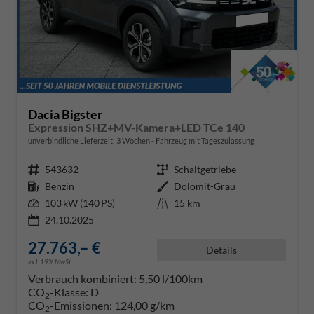
Dacia Bigster
Expression SHZ+MV-Kamera+LED TCe 140
unverbindliche Lieferzeit:
3 Wochen
Fahrzeug mit Tageszulassung
Fahrzeugnr.
543632
Getriebe
Schaltgetriebe
Kraftstoff
Benzin
Außenfarbe
Dolomit-Grau
Leistung
103 kW (140 PS)
Kilometerstand
15 km
24.10.2025
27.763,– €
Details
incl. 19% MwSt.
Verbrauch kombiniert:
5,50 l/100km
CO
-Klasse:
D
2
CO
-Emissionen:
124,00 g/km
2