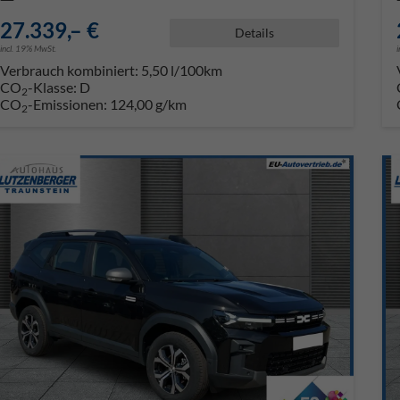
27.339,– €
Details
incl. 19% MwSt.
Verbrauch kombiniert:
5,50 l/100km
CO
-Klasse:
D
2
CO
-Emissionen:
124,00 g/km
2