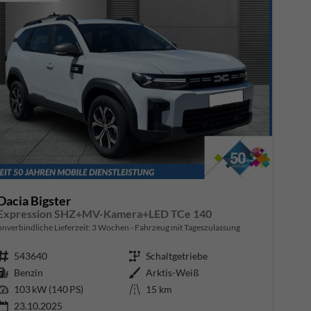
Dacia Bigster
Expression SHZ+MV-Kamera+LED TCe 140
unverbindliche Lieferzeit:
3 Wochen
Fahrzeug mit Tageszulassung
Fahrzeugnr.
543640
Getriebe
Schaltgetriebe
Kraftstoff
Benzin
Außenfarbe
Arktis-Weiß
Leistung
103 kW (140 PS)
Kilometerstand
15 km
23.10.2025