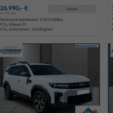
26.990,– €
Details
incl. 19% MwSt.
Verbrauch kombiniert:
5,50 l/100km
CO
-Klasse:
D
2
CO
-Emissionen:
124,00 g/km
2