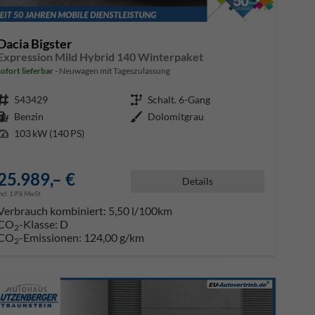
Dacia Bigster
Expression Mild Hybrid 140 Winterpaket
sofort lieferbar
Neuwagen mit Tageszulassung
Fahrzeugnr.
543429
Getriebe
Schalt. 6-Gang
Kraftstoff
Benzin
Außenfarbe
Dolomitgrau
Leistung
103 kW (140 PS)
25.989,– €
Details
incl. 19% MwSt.
Verbrauch kombiniert:
5,50 l/100km
CO
-Klasse:
D
2
CO
-Emissionen:
124,00 g/km
2