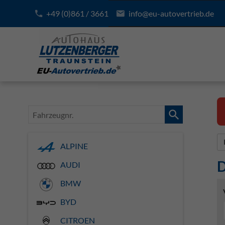
+49 (0)861 / 3661
info@eu-autovertrieb.de
Fahrzeugnr.
ALPINE
D
AUDI
BMW
BYD
CITROEN