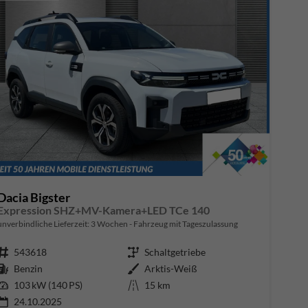
Dacia Bigster
Expression SHZ+MV-Kamera+LED TCe 140
unverbindliche Lieferzeit:
3 Wochen
Fahrzeug mit Tageszulassung
Fahrzeugnr.
543618
Getriebe
Schaltgetriebe
Kraftstoff
Benzin
Außenfarbe
Arktis-Weiß
Leistung
103 kW (140 PS)
Kilometerstand
15 km
24.10.2025