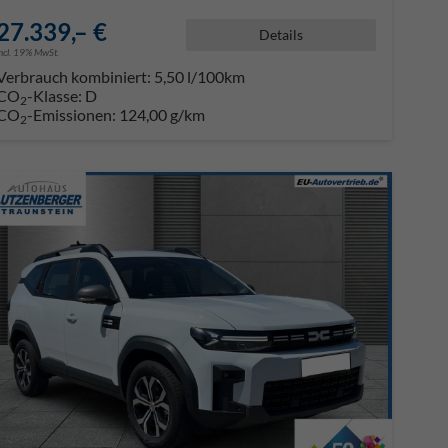
27.339,– €
Details
incl. 19% MwSt.
Verbrauch kombiniert:
5,50 l/100km
CO
-Klasse:
D
2
CO
-Emissionen:
124,00 g/km
2