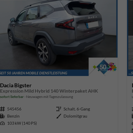
Dacia Bigster
Expression Mild Hybrid 140 Winterpaket AHK
sofort lieferbar
Neuwagen mit Tageszulassung
Fahrzeugnr.
545456
Getriebe
Schalt. 6-Gang
Kraftstoff
Benzin
Außenfarbe
Dolomitgrau
Leistung
103 kW (140 PS)