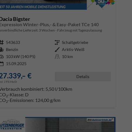
Dacia Bigster
Expression Winter-Plus,- & Easy-Paket TCe 140
unverbindliche Lieferzeit:
3 Wochen
Fahrzeug mit Tageszulassung
Fahrzeugnr.
543633
Getriebe
Schaltgetriebe
Kraftstoff
Benzin
Außenfarbe
Arktis-Weiß
Leistung
103 kW (140 PS)
Kilometerstand
10 km
15.09.2025
27.339,– €
Details
incl. 19% MwSt.
Verbrauch kombiniert:
5,50 l/100km
CO
-Klasse:
D
2
CO
-Emissionen:
124,00 g/km
2