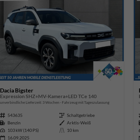
Dacia Bigster
Expression SHZ+MV-Kamera+LED TCe 140
unverbindliche Lieferzeit:
3 Wochen
Fahrzeug mit Tageszulassung
Fahrzeugnr.
543635
Getriebe
Schaltgetriebe
Kraftstoff
Benzin
Außenfarbe
Arktis-Weiß
Leistung
103 kW (140 PS)
Kilometerstand
10 km
16.09.2025