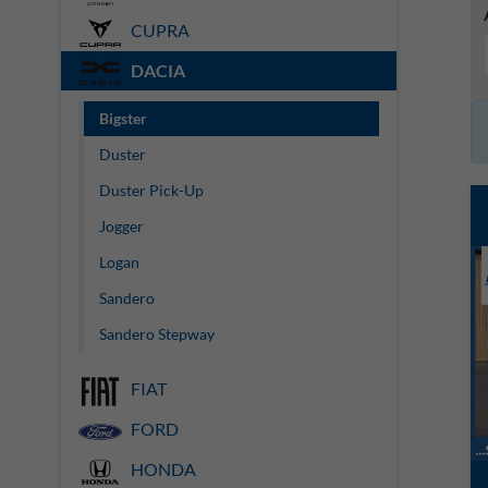
CUPRA
DACIA
Bigster
Duster
Duster Pick-Up
Jogger
Logan
Sandero
Sandero Stepway
FIAT
FORD
HONDA