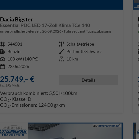
Dacia Bigster
Essential PDC LED 17-Zoll Klima TCe 140
unverbindliche Lieferzeit:
20.09.2026
Fahrzeug mit Tageszulassung
Fahrzeugnr.
544501
Getriebe
Schaltgetriebe
Kraftstoff
Benzin
Außenfarbe
Perlmutt-Schwarz
Leistung
103 kW (140 PS)
Kilometerstand
10 km
22.06.2026
25.749,– €
Details
incl. 19% MwSt.
Verbrauch kombiniert:
5,50 l/100km
CO
-Klasse:
D
2
CO
-Emissionen:
124,00 g/km
2