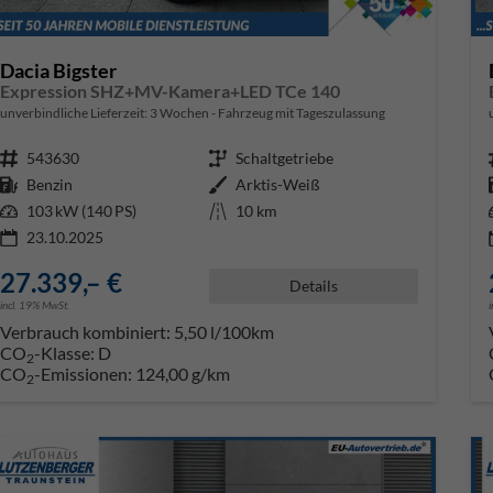
Dacia Bigster
Expression SHZ+MV-Kamera+LED TCe 140
unverbindliche Lieferzeit:
3 Wochen
Fahrzeug mit Tageszulassung
Fahrzeugnr.
543630
Getriebe
Schaltgetriebe
Kraftstoff
Benzin
Außenfarbe
Arktis-Weiß
Leistung
103 kW (140 PS)
Kilometerstand
10 km
23.10.2025
27.339,– €
Details
incl. 19% MwSt.
Verbrauch kombiniert:
5,50 l/100km
CO
-Klasse:
D
2
CO
-Emissionen:
124,00 g/km
2