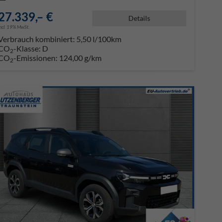
27.339,– €
Details
incl. 19% MwSt.
Verbrauch kombiniert:
5,50 l/100km
CO
-Klasse:
D
2
CO
-Emissionen:
124,00 g/km
2