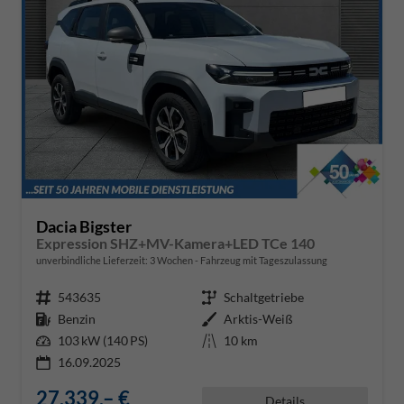
Dacia Bigster
Expression SHZ+MV-Kamera+LED TCe 140
unverbindliche Lieferzeit:
3 Wochen
Fahrzeug mit Tageszulassung
Fahrzeugnr.
543635
Getriebe
Schaltgetriebe
Kraftstoff
Benzin
Außenfarbe
Arktis-Weiß
Leistung
103 kW (140 PS)
Kilometerstand
10 km
16.09.2025
27.339,– €
Details