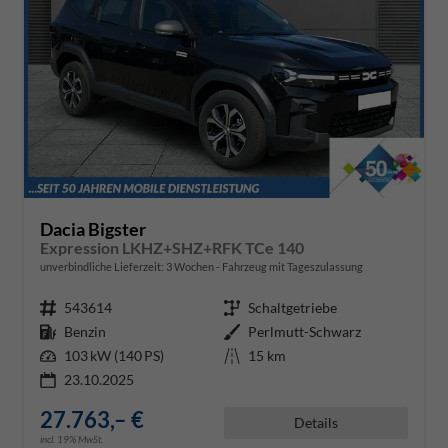
Dacia Bigster
Expression LKHZ+SHZ+RFK TCe 140
unverbindliche Lieferzeit:
3 Wochen
Fahrzeug mit Tageszulassung
Fahrzeugnr.
543614
Getriebe
Schaltgetriebe
Kraftstoff
Benzin
Außenfarbe
Perlmutt-Schwarz
Leistung
103 kW (140 PS)
Kilometerstand
15 km
23.10.2025
27.763,– €
Details
incl. 19% MwSt.