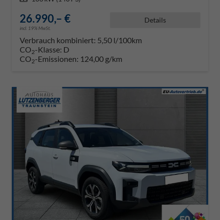
26.990,– €
Details
incl. 19% MwSt.
Verbrauch kombiniert:
5,50 l/100km
CO
-Klasse:
D
2
CO
-Emissionen:
124,00 g/km
2