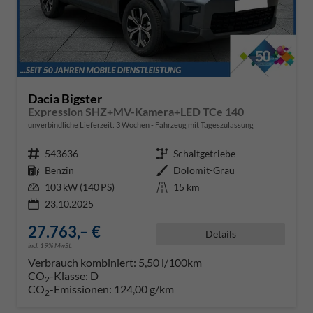
Dacia Bigster
Expression SHZ+MV-Kamera+LED TCe 140
unverbindliche Lieferzeit:
3 Wochen
Fahrzeug mit Tageszulassung
Fahrzeugnr.
543636
Getriebe
Schaltgetriebe
Kraftstoff
Benzin
Außenfarbe
Dolomit-Grau
Leistung
103 kW (140 PS)
Kilometerstand
15 km
23.10.2025
27.763,– €
Details
incl. 19% MwSt.
Verbrauch kombiniert:
5,50 l/100km
CO
-Klasse:
D
2
CO
-Emissionen:
124,00 g/km
2