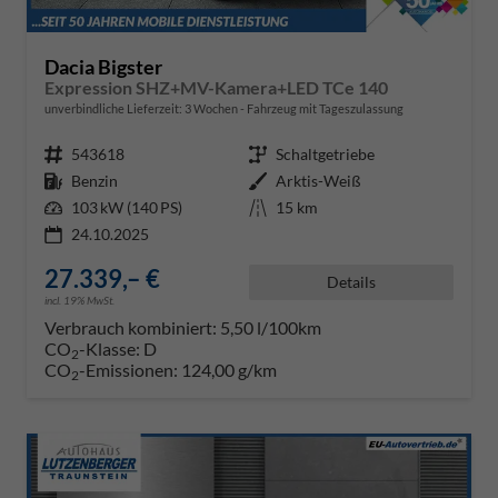
Dacia Bigster
Expression SHZ+MV-Kamera+LED TCe 140
unverbindliche Lieferzeit:
3 Wochen
Fahrzeug mit Tageszulassung
Fahrzeugnr.
543618
Getriebe
Schaltgetriebe
Kraftstoff
Benzin
Außenfarbe
Arktis-Weiß
Leistung
103 kW (140 PS)
Kilometerstand
15 km
24.10.2025
27.339,– €
Details
incl. 19% MwSt.
Verbrauch kombiniert:
5,50 l/100km
CO
-Klasse:
D
2
CO
-Emissionen:
124,00 g/km
2