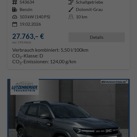
Fahrzeugnr.
543634
Getriebe
Schaltgetriebe
Kraftstoff
Benzin
Außenfarbe
Dolomit-Grau
Leistung
103 kW (140 PS)
Kilometerstand
10 km
19.02.2026
27.763,– €
Details
incl. 19% MwSt.
Verbrauch kombiniert:
5,50 l/100km
CO
-Klasse:
D
2
CO
-Emissionen:
124,00 g/km
2