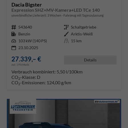
Dacia Bigster
Expression SHZ+MV-Kamera+LED TCe 140
unverbindliche Lieferzeit:
3 Wochen
Fahrzeug mit Tageszulassung
Fahrzeugnr.
543640
Getriebe
Schaltgetriebe
Kraftstoff
Benzin
Außenfarbe
Arktis-Weiß
Leistung
103 kW (140 PS)
Kilometerstand
15 km
23.10.2025
27.339,– €
Details
incl. 19% MwSt.
Verbrauch kombiniert:
5,50 l/100km
CO
-Klasse:
D
2
CO
-Emissionen:
124,00 g/km
2