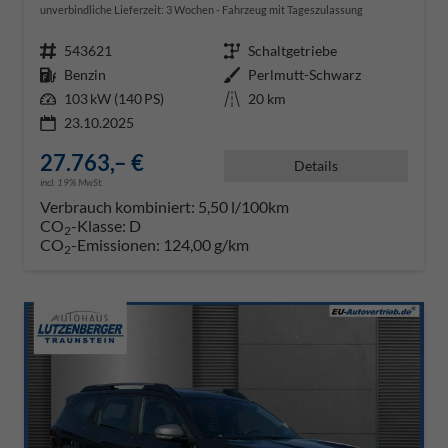
unverbindliche Lieferzeit:
3 Wochen
Fahrzeug mit Tageszulassung
Fahrzeugnr.
543621
Getriebe
Schaltgetriebe
Kraftstoff
Benzin
Außenfarbe
Perlmutt-Schwarz
Leistung
103 kW (140 PS)
Kilometerstand
20 km
23.10.2025
27.763,– €
Details
incl. 19% MwSt.
Verbrauch kombiniert:
5,50 l/100km
CO
-Klasse:
D
2
CO
-Emissionen:
124,00 g/km
2