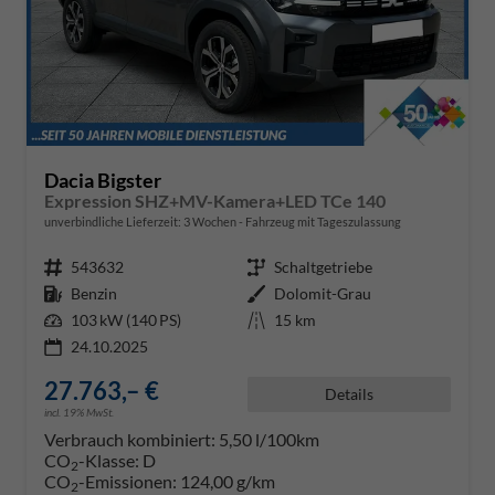
Dacia Bigster
Expression SHZ+MV-Kamera+LED TCe 140
unverbindliche Lieferzeit:
3 Wochen
Fahrzeug mit Tageszulassung
Fahrzeugnr.
543632
Getriebe
Schaltgetriebe
Kraftstoff
Benzin
Außenfarbe
Dolomit-Grau
Leistung
103 kW (140 PS)
Kilometerstand
15 km
24.10.2025
27.763,– €
Details
incl. 19% MwSt.
Verbrauch kombiniert:
5,50 l/100km
CO
-Klasse:
D
2
CO
-Emissionen:
124,00 g/km
2