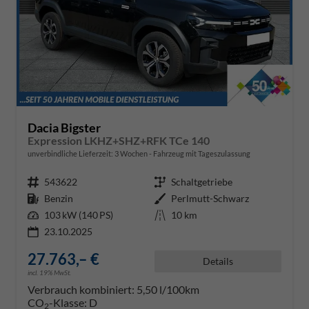
Dacia Bigster
Expression LKHZ+SHZ+RFK TCe 140
unverbindliche Lieferzeit:
3 Wochen
Fahrzeug mit Tageszulassung
Fahrzeugnr.
543622
Getriebe
Schaltgetriebe
Kraftstoff
Benzin
Außenfarbe
Perlmutt-Schwarz
Leistung
103 kW (140 PS)
Kilometerstand
10 km
23.10.2025
27.763,– €
Details
incl. 19% MwSt.
Verbrauch kombiniert:
5,50 l/100km
CO
-Klasse:
D
2