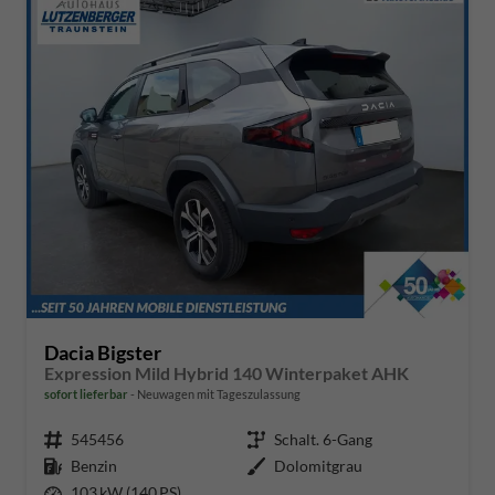
Dacia Bigster
Expression Mild Hybrid 140 Winterpaket AHK
sofort lieferbar
Neuwagen mit Tageszulassung
Fahrzeugnr.
545456
Getriebe
Schalt. 6-Gang
Kraftstoff
Benzin
Außenfarbe
Dolomitgrau
Leistung
103 kW (140 PS)