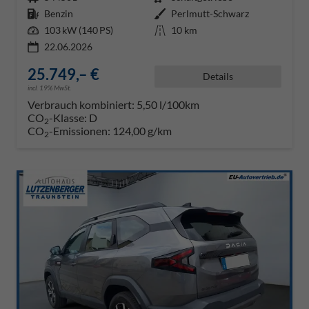
Kraftstoff
Benzin
Außenfarbe
Perlmutt-Schwarz
Leistung
103 kW (140 PS)
Kilometerstand
10 km
22.06.2026
25.749,– €
Details
incl. 19% MwSt.
Verbrauch kombiniert:
5,50 l/100km
CO
-Klasse:
D
2
CO
-Emissionen:
124,00 g/km
2