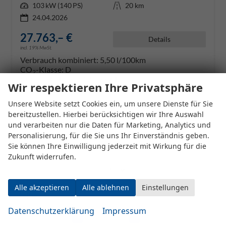
Leistung
103 kW (140 PS)
Kilometerstand
20 km
24.04.2026
27.763,– €
Details
incl. 19% MwSt.
Verbrauch kombiniert:
5,50 l/100km
CO
-Klasse:
D
2
CO
-Emissionen:
124,00 g/km
2
Wir respektieren Ihre Privatsphäre
Unsere Website setzt Cookies ein, um unsere Dienste für Sie
Datensätze pro Seite:
bereitzustellen. Hierbei berücksichtigen wir Ihre Auswahl
und verarbeiten nur die Daten für Marketing, Analytics und
10
20
50
100
250
Personalisierung, für die Sie uns Ihr Einverständnis geben.
Sie können Ihre Einwilligung jederzeit mit Wirkung für die
Seite:
Zukunft widerrufen.
Alle akzeptieren
Alle ablehnen
Einstellungen
Seiten:
Datenschutzerklärung
Impressum
1
2
3
4
...
6