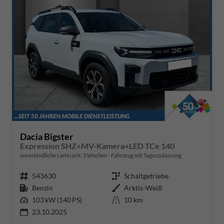
Dacia Bigster
Expression SHZ+MV-Kamera+LED TCe 140
unverbindliche Lieferzeit:
3 Wochen
Fahrzeug mit Tageszulassung
Fahrzeugnr.
543630
Getriebe
Schaltgetriebe
Kraftstoff
Benzin
Außenfarbe
Arktis-Weiß
Leistung
103 kW (140 PS)
Kilometerstand
10 km
23.10.2025