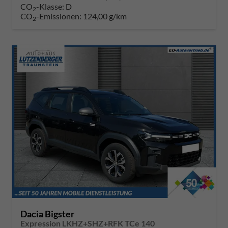
CO
-Klasse:
D
2
CO
-Emissionen:
124,00 g/km
2
Dacia Bigster
Expression LKHZ+SHZ+RFK TCe 140