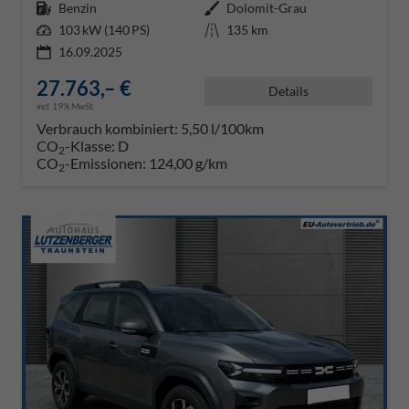
Kraftstoff
Benzin
Außenfarbe
Dolomit-Grau
Leistung
103 kW (140 PS)
Kilometerstand
135 km
16.09.2025
27.763,– €
Details
incl. 19% MwSt.
Verbrauch kombiniert:
5,50 l/100km
CO
-Klasse:
D
2
CO
-Emissionen:
124,00 g/km
2