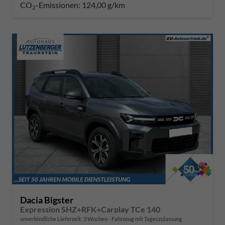
CO
-Emissionen:
124,00 g/km
2
Dacia Bigster
Expression SHZ+RFK+Carplay TCe 140
unverbindliche Lieferzeit:
3 Wochen
Fahrzeug mit Tageszulassung