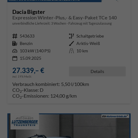
Dacia Bigster
Expression Winter-Plus,- & Easy-Paket TCe 140
unverbindliche Lieferzeit:
3 Wochen
Fahrzeug mit Tageszulassung
Fahrzeugnr.
543633
Getriebe
Schaltgetriebe
Kraftstoff
Benzin
Außenfarbe
Arktis-Weiß
Leistung
103 kW (140 PS)
Kilometerstand
10 km
15.09.2025
27.339,– €
Details
incl. 19% MwSt.
Verbrauch kombiniert:
5,50 l/100km
CO
-Klasse:
D
2
CO
-Emissionen:
124,00 g/km
2