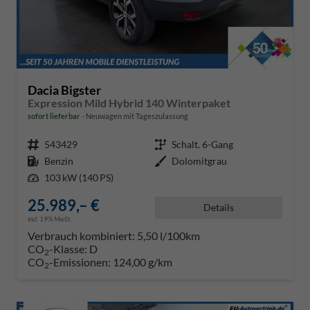
Dacia Bigster
Expression Mild Hybrid 140 Winterpaket
sofort lieferbar
Neuwagen mit Tageszulassung
Fahrzeugnr.
543429
Getriebe
Schalt. 6-Gang
Kraftstoff
Benzin
Außenfarbe
Dolomitgrau
Leistung
103 kW (140 PS)
25.989,– €
Details
incl. 19% MwSt.
Verbrauch kombiniert:
5,50 l/100km
CO
-Klasse:
D
2
CO
-Emissionen:
124,00 g/km
2