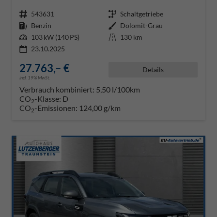
Fahrzeugnr.
543631
Getriebe
Schaltgetriebe
Kraftstoff
Benzin
Außenfarbe
Dolomit-Grau
Leistung
103 kW (140 PS)
Kilometerstand
130 km
23.10.2025
27.763,– €
Details
incl. 19% MwSt.
Verbrauch kombiniert:
5,50 l/100km
CO
-Klasse:
D
2
CO
-Emissionen:
124,00 g/km
2