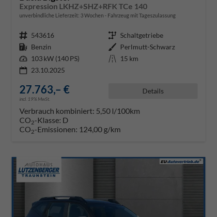
Expression LKHZ+SHZ+RFK TCe 140
unverbindliche Lieferzeit:
3 Wochen
Fahrzeug mit Tageszulassung
Fahrzeugnr.
543616
Getriebe
Schaltgetriebe
Kraftstoff
Benzin
Außenfarbe
Perlmutt-Schwarz
Leistung
103 kW (140 PS)
Kilometerstand
15 km
23.10.2025
27.763,– €
Details
incl. 19% MwSt.
Verbrauch kombiniert:
5,50 l/100km
CO
-Klasse:
D
2
CO
-Emissionen:
124,00 g/km
2