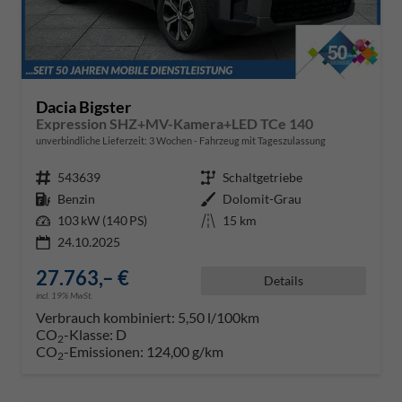
Dacia Bigster
Expression SHZ+MV-Kamera+LED TCe 140
unverbindliche Lieferzeit:
3 Wochen
Fahrzeug mit Tageszulassung
Fahrzeugnr.
543639
Getriebe
Schaltgetriebe
Kraftstoff
Benzin
Außenfarbe
Dolomit-Grau
Leistung
103 kW (140 PS)
Kilometerstand
15 km
24.10.2025
27.763,– €
Details
incl. 19% MwSt.
Verbrauch kombiniert:
5,50 l/100km
CO
-Klasse:
D
2
CO
-Emissionen:
124,00 g/km
2