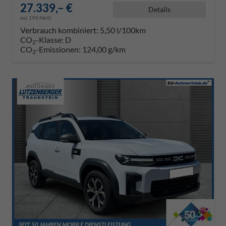
27.339,– €
Details
incl. 19% MwSt.
Verbrauch kombiniert:
5,50 l/100km
CO
-Klasse:
D
2
CO
-Emissionen:
124,00 g/km
2