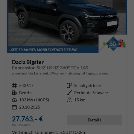
Dacia Bigster
Expression SHZ LKHZ 360° TCe 140
unverbindliche Lieferzeit:
3 Wochen
Fahrzeug mit Tageszulassung
Fahrzeugnr.
543617
Getriebe
Schaltgetriebe
Kraftstoff
Benzin
Außenfarbe
Perlmutt-Schwarz
Leistung
103 kW (140 PS)
Kilometerstand
15 km
23.10.2025
27.763,– €
Details
incl. 19% MwSt.
Verbrauch kombiniert:
5,50 l/100km