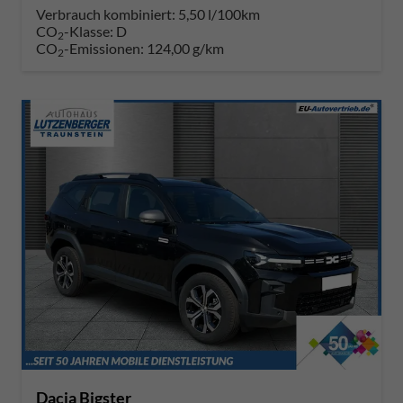
Verbrauch kombiniert:
5,50 l/100km
CO
-Klasse:
D
2
CO
-Emissionen:
124,00 g/km
2
Dacia Bigster