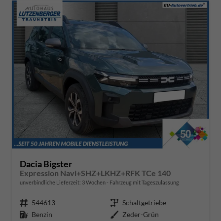
Dacia Bigster
Expression Navi+SHZ+LKHZ+RFK TCe 140
unverbindliche Lieferzeit:
3 Wochen
Fahrzeug mit Tageszulassung
Fahrzeugnr.
544613
Getriebe
Schaltgetriebe
Kraftstoff
Benzin
Außenfarbe
Zeder-Grün