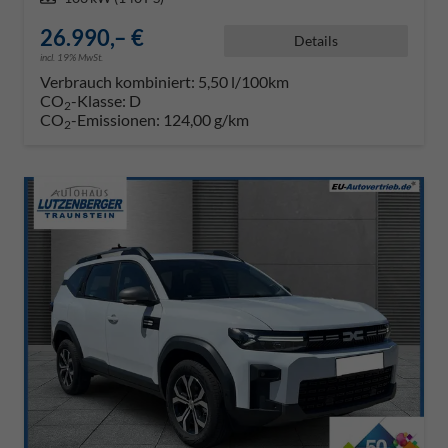
26.990,– €
Details
incl. 19% MwSt.
Verbrauch kombiniert:
5,50 l/100km
CO
-Klasse:
D
2
CO
-Emissionen:
124,00 g/km
2