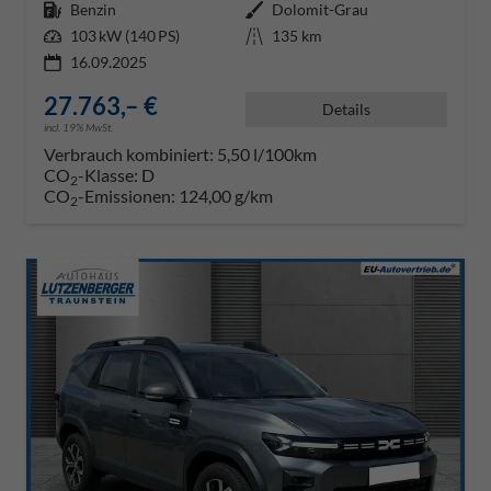
Kraftstoff
Benzin
Außenfarbe
Dolomit-Grau
Leistung
103 kW (140 PS)
Kilometerstand
135 km
16.09.2025
27.763,– €
Details
incl. 19% MwSt.
Verbrauch kombiniert:
5,50 l/100km
CO
-Klasse:
D
2
CO
-Emissionen:
124,00 g/km
2