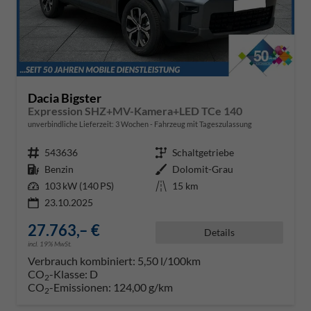
Dacia Bigster
Expression SHZ+MV-Kamera+LED TCe 140
unverbindliche Lieferzeit:
3 Wochen
Fahrzeug mit Tageszulassung
Fahrzeugnr.
543636
Getriebe
Schaltgetriebe
Kraftstoff
Benzin
Außenfarbe
Dolomit-Grau
Leistung
103 kW (140 PS)
Kilometerstand
15 km
23.10.2025
27.763,– €
Details
incl. 19% MwSt.
Verbrauch kombiniert:
5,50 l/100km
CO
-Klasse:
D
2
CO
-Emissionen:
124,00 g/km
2