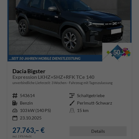
Dacia Bigster
Expression LKHZ+SHZ+RFK TCe 140
unverbindliche Lieferzeit:
3 Wochen
Fahrzeug mit Tageszulassung
Fahrzeugnr.
543614
Getriebe
Schaltgetriebe
Kraftstoff
Benzin
Außenfarbe
Perlmutt-Schwarz
Leistung
103 kW (140 PS)
Kilometerstand
15 km
23.10.2025
27.763,– €
Details
incl. 19% MwSt.