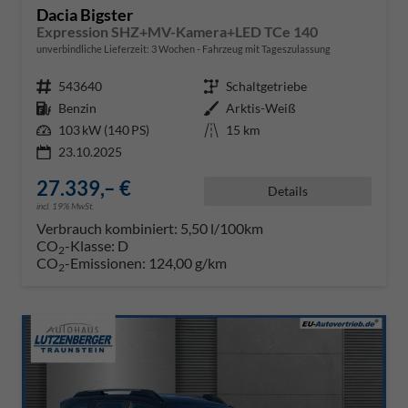
Dacia Bigster
Expression SHZ+MV-Kamera+LED TCe 140
unverbindliche Lieferzeit:
3 Wochen
Fahrzeug mit Tageszulassung
Fahrzeugnr.
543640
Getriebe
Schaltgetriebe
Kraftstoff
Benzin
Außenfarbe
Arktis-Weiß
Leistung
103 kW (140 PS)
Kilometerstand
15 km
23.10.2025
27.339,– €
Details
incl. 19% MwSt.
Verbrauch kombiniert:
5,50 l/100km
CO
-Klasse:
D
2
CO
-Emissionen:
124,00 g/km
2