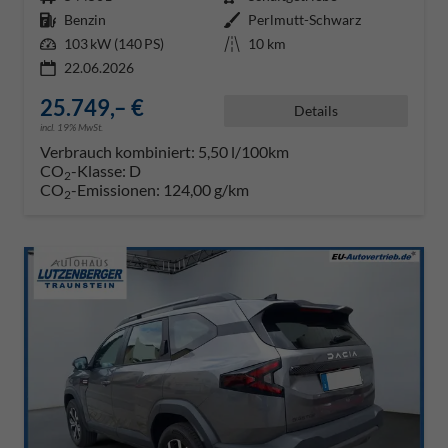
Kraftstoff
Benzin
Außenfarbe
Perlmutt-Schwarz
Leistung
103 kW (140 PS)
Kilometerstand
10 km
22.06.2026
25.749,– €
Details
incl. 19% MwSt.
Verbrauch kombiniert:
5,50 l/100km
CO
-Klasse:
D
2
CO
-Emissionen:
124,00 g/km
2