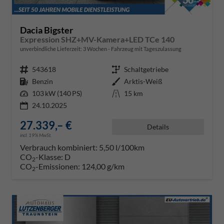
Dacia Bigster
Expression SHZ+MV-Kamera+LED TCe 140
unverbindliche Lieferzeit:
3 Wochen
Fahrzeug mit Tageszulassung
Fahrzeugnr.
543618
Getriebe
Schaltgetriebe
Kraftstoff
Benzin
Außenfarbe
Arktis-Weiß
Leistung
103 kW (140 PS)
Kilometerstand
15 km
24.10.2025
27.339,– €
Details
incl. 19% MwSt.
Verbrauch kombiniert:
5,50 l/100km
CO
-Klasse:
D
2
CO
-Emissionen:
124,00 g/km
2