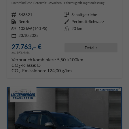
unverbindliche Lieferzeit:
3 Wochen
Fahrzeug mit Tageszulassung
Fahrzeugnr.
543621
Getriebe
Schaltgetriebe
Kraftstoff
Benzin
Außenfarbe
Perlmutt-Schwarz
Leistung
103 kW (140 PS)
Kilometerstand
20 km
23.10.2025
27.763,– €
Details
incl. 19% MwSt.
Verbrauch kombiniert:
5,50 l/100km
CO
-Klasse:
D
2
CO
-Emissionen:
124,00 g/km
2