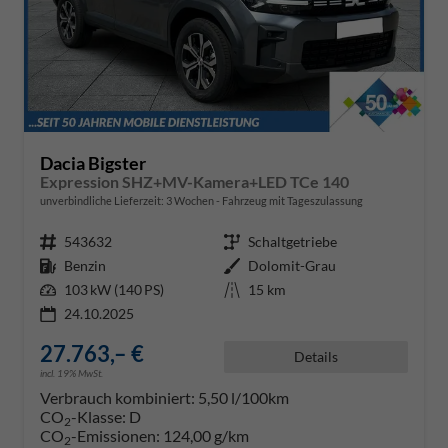
Dacia Bigster
Expression SHZ+MV-Kamera+LED TCe 140
unverbindliche Lieferzeit:
3 Wochen
Fahrzeug mit Tageszulassung
Fahrzeugnr.
543632
Getriebe
Schaltgetriebe
Kraftstoff
Benzin
Außenfarbe
Dolomit-Grau
Leistung
103 kW (140 PS)
Kilometerstand
15 km
24.10.2025
27.763,– €
Details
incl. 19% MwSt.
Verbrauch kombiniert:
5,50 l/100km
CO
-Klasse:
D
2
CO
-Emissionen:
124,00 g/km
2