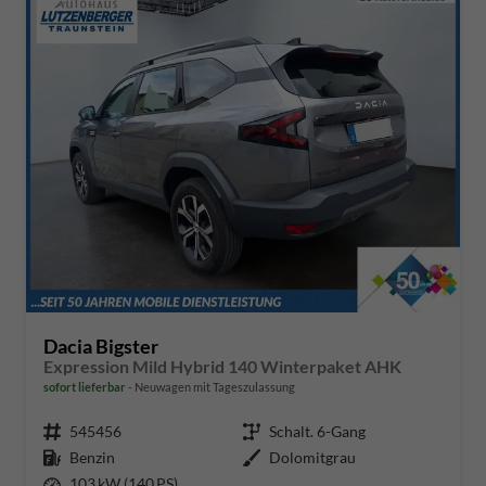
Dacia Bigster
Expression Mild Hybrid 140 Winterpaket AHK
sofort lieferbar
Neuwagen mit Tageszulassung
Fahrzeugnr.
545456
Getriebe
Schalt. 6-Gang
Kraftstoff
Benzin
Außenfarbe
Dolomitgrau
Leistung
103 kW (140 PS)