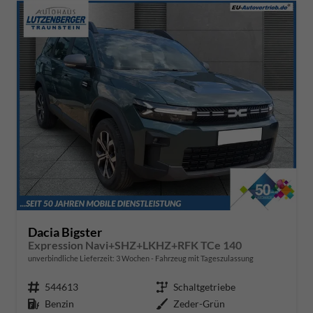
Dacia Bigster
Expression Navi+SHZ+LKHZ+RFK TCe 140
unverbindliche Lieferzeit:
3 Wochen
Fahrzeug mit Tageszulassung
Fahrzeugnr.
544613
Getriebe
Schaltgetriebe
Kraftstoff
Benzin
Außenfarbe
Zeder-Grün