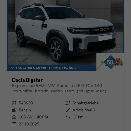
Dacia Bigster
Expression SHZ+MV-Kamera+LED TCe 140
unverbindliche Lieferzeit:
3 Wochen
Fahrzeug mit Tageszulassung
Fahrzeugnr.
543630
Getriebe
Schaltgetriebe
Kraftstoff
Benzin
Außenfarbe
Arktis-Weiß
Leistung
103 kW (140 PS)
Kilometerstand
10 km
23.10.2025