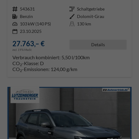
Fahrzeugnr.
543631
Getriebe
Schaltgetriebe
Kraftstoff
Benzin
Außenfarbe
Dolomit-Grau
Leistung
103 kW (140 PS)
Kilometerstand
130 km
23.10.2025
27.763,– €
Details
incl. 19% MwSt.
Verbrauch kombiniert:
5,50 l/100km
CO
-Klasse:
D
2
CO
-Emissionen:
124,00 g/km
2