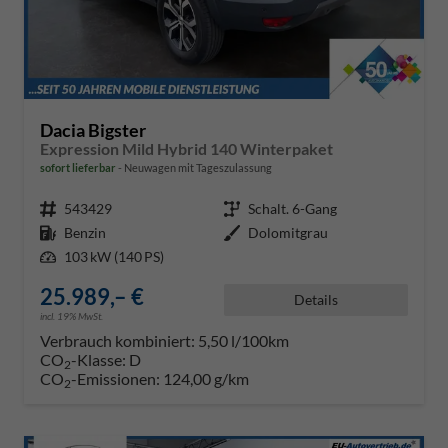
Dacia Bigster
Expression Mild Hybrid 140 Winterpaket
sofort lieferbar
Neuwagen mit Tageszulassung
Fahrzeugnr.
543429
Getriebe
Schalt. 6-Gang
Kraftstoff
Benzin
Außenfarbe
Dolomitgrau
Leistung
103 kW (140 PS)
25.989,– €
Details
incl. 19% MwSt.
Verbrauch kombiniert:
5,50 l/100km
CO
-Klasse:
D
2
CO
-Emissionen:
124,00 g/km
2