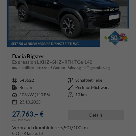
Dacia Bigster
Expression LKHZ+SHZ+RFK TCe 140
unverbindliche Lieferzeit:
3 Wochen
Fahrzeug mit Tageszulassung
Fahrzeugnr.
543622
Getriebe
Schaltgetriebe
Kraftstoff
Benzin
Außenfarbe
Perlmutt-Schwarz
Leistung
103 kW (140 PS)
Kilometerstand
10 km
23.10.2025
27.763,– €
Details
incl. 19% MwSt.
Verbrauch kombiniert:
5,50 l/100km
CO
-Klasse:
D
2