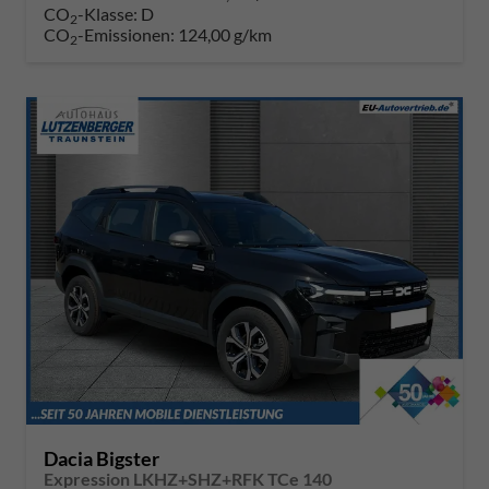
CO
-Klasse:
D
2
CO
-Emissionen:
124,00 g/km
2
Dacia Bigster
Expression LKHZ+SHZ+RFK TCe 140