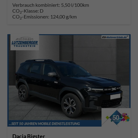
Verbrauch kombiniert:
5,50 l/100km
CO
-Klasse:
D
2
CO
-Emissionen:
124,00 g/km
2
Dacia Bigster