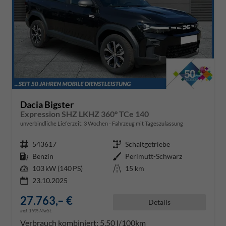
Dacia Bigster
Expression SHZ LKHZ 360° TCe 140
unverbindliche Lieferzeit:
3 Wochen
Fahrzeug mit Tageszulassung
Fahrzeugnr.
543617
Getriebe
Schaltgetriebe
Kraftstoff
Benzin
Außenfarbe
Perlmutt-Schwarz
Leistung
103 kW (140 PS)
Kilometerstand
15 km
23.10.2025
27.763,– €
Details
incl. 19% MwSt.
Verbrauch kombiniert:
5,50 l/100km