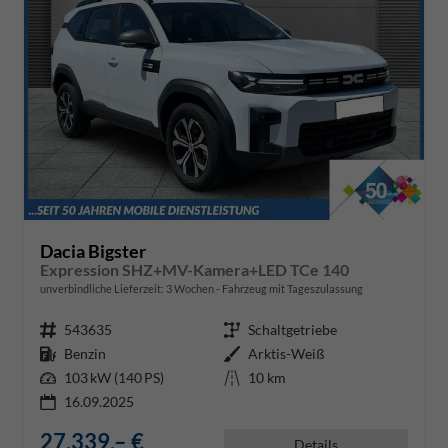
Dacia Bigster
Expression SHZ+MV-Kamera+LED TCe 140
unverbindliche Lieferzeit:
3 Wochen
Fahrzeug mit Tageszulassung
Fahrzeugnr.
543635
Getriebe
Schaltgetriebe
Kraftstoff
Benzin
Außenfarbe
Arktis-Weiß
Leistung
103 kW (140 PS)
Kilometerstand
10 km
16.09.2025
27.339,– €
Details