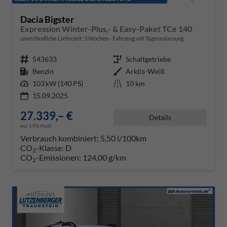
Dacia Bigster
Expression Winter-Plus,- & Easy-Paket TCe 140
unverbindliche Lieferzeit:
3 Wochen
Fahrzeug mit Tageszulassung
Fahrzeugnr.
543633
Getriebe
Schaltgetriebe
Kraftstoff
Benzin
Außenfarbe
Arktis-Weiß
Leistung
103 kW (140 PS)
Kilometerstand
10 km
15.09.2025
27.339,– €
Details
incl. 19% MwSt.
Verbrauch kombiniert:
5,50 l/100km
CO
-Klasse:
D
2
CO
-Emissionen:
124,00 g/km
2