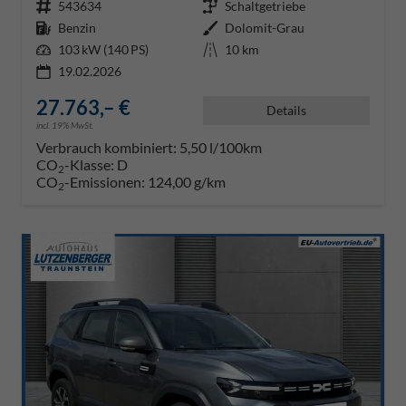
Fahrzeugnr.
543634
Getriebe
Schaltgetriebe
Kraftstoff
Benzin
Außenfarbe
Dolomit-Grau
Leistung
103 kW (140 PS)
Kilometerstand
10 km
19.02.2026
27.763,– €
Details
incl. 19% MwSt.
Verbrauch kombiniert:
5,50 l/100km
CO
-Klasse:
D
2
CO
-Emissionen:
124,00 g/km
2