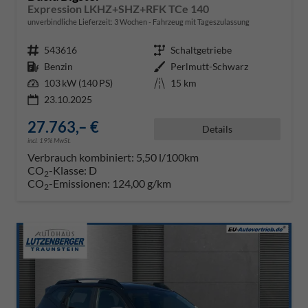
Expression LKHZ+SHZ+RFK TCe 140
unverbindliche Lieferzeit:
3 Wochen
Fahrzeug mit Tageszulassung
Fahrzeugnr.
543616
Getriebe
Schaltgetriebe
Kraftstoff
Benzin
Außenfarbe
Perlmutt-Schwarz
Leistung
103 kW (140 PS)
Kilometerstand
15 km
23.10.2025
27.763,– €
Details
incl. 19% MwSt.
Verbrauch kombiniert:
5,50 l/100km
CO
-Klasse:
D
2
CO
-Emissionen:
124,00 g/km
2