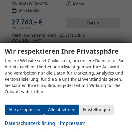
Leistung
103 kW (140 PS)
Kilometerstand
20 km
24.04.2026
27.763,– €
Details
incl. 19% MwSt.
Verbrauch kombiniert:
5,50 l/100km
CO
-Klasse:
D
2
CO
-Emissionen:
124,00 g/km
2
Wir respektieren Ihre Privatsphäre
Unsere Website setzt Cookies ein, um unsere Dienste für Sie
Datensätze pro Seite:
bereitzustellen. Hierbei berücksichtigen wir Ihre Auswahl
und verarbeiten nur die Daten für Marketing, Analytics und
10
20
50
100
250
Personalisierung, für die Sie uns Ihr Einverständnis geben.
Sie können Ihre Einwilligung jederzeit mit Wirkung für die
Seite:
Zukunft widerrufen.
Alle akzeptieren
Alle ablehnen
Einstellungen
Seiten:
Datenschutzerklärung
Impressum
1
2
3
4
...
6