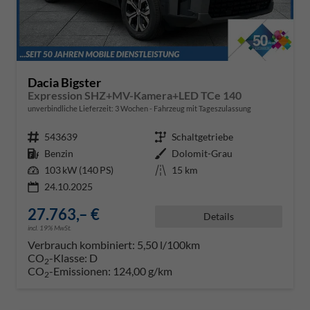
Dacia Bigster
Expression SHZ+MV-Kamera+LED TCe 140
unverbindliche Lieferzeit:
3 Wochen
Fahrzeug mit Tageszulassung
Fahrzeugnr.
543639
Getriebe
Schaltgetriebe
Kraftstoff
Benzin
Außenfarbe
Dolomit-Grau
Leistung
103 kW (140 PS)
Kilometerstand
15 km
24.10.2025
27.763,– €
Details
incl. 19% MwSt.
Verbrauch kombiniert:
5,50 l/100km
CO
-Klasse:
D
2
CO
-Emissionen:
124,00 g/km
2