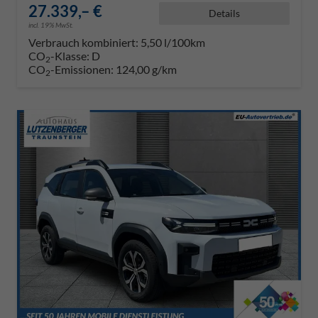
27.339,– €
Details
incl. 19% MwSt.
Verbrauch kombiniert:
5,50 l/100km
CO
-Klasse:
D
2
CO
-Emissionen:
124,00 g/km
2