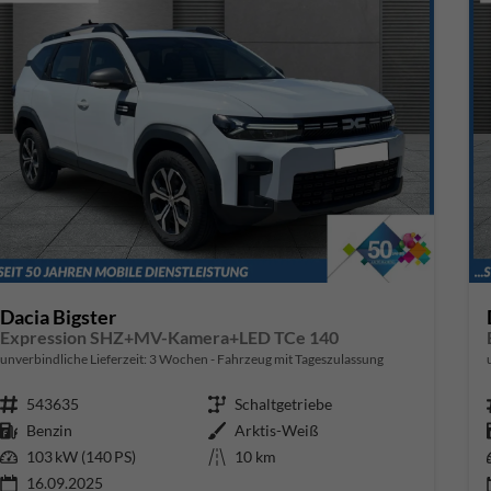
Dacia Bigster
Expression SHZ+MV-Kamera+LED TCe 140
unverbindliche Lieferzeit:
3 Wochen
Fahrzeug mit Tageszulassung
Fahrzeugnr.
543635
Getriebe
Schaltgetriebe
Kraftstoff
Benzin
Außenfarbe
Arktis-Weiß
Leistung
103 kW (140 PS)
Kilometerstand
10 km
16.09.2025