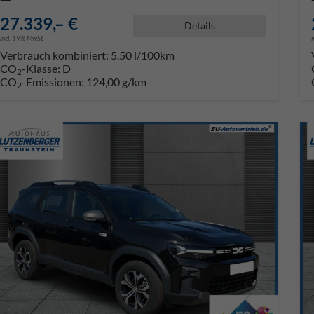
27.339,– €
Details
incl. 19% MwSt.
Verbrauch kombiniert:
5,50 l/100km
CO
-Klasse:
D
2
CO
-Emissionen:
124,00 g/km
2