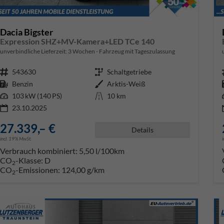
Dacia Bigster
Expression SHZ+MV-Kamera+LED TCe 140
unverbindliche Lieferzeit:
3 Wochen
Fahrzeug mit Tageszulassung
Fahrzeugnr.
543630
Getriebe
Schaltgetriebe
Kraftstoff
Benzin
Außenfarbe
Arktis-Weiß
Leistung
103 kW (140 PS)
Kilometerstand
10 km
23.10.2025
27.339,– €
Details
incl. 19% MwSt.
Verbrauch kombiniert:
5,50 l/100km
CO
-Klasse:
D
2
CO
-Emissionen:
124,00 g/km
2