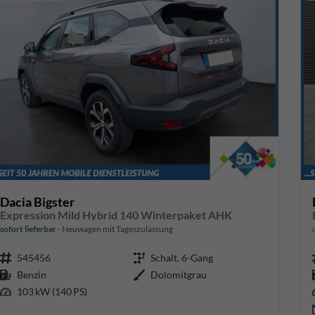
Dacia Bigster
Expression Mild Hybrid 140 Winterpaket AHK
sofort lieferbar
Neuwagen mit Tageszulassung
Fahrzeugnr.
545456
Getriebe
Schalt. 6-Gang
Kraftstoff
Benzin
Außenfarbe
Dolomitgrau
Leistung
103 kW (140 PS)