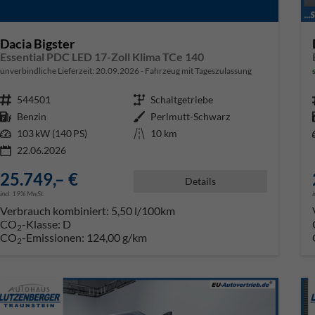
Dacia Bigster
Essential PDC LED 17-Zoll Klima TCe 140
unverbindliche Lieferzeit:
20.09.2026
Fahrzeug mit Tageszulassung
Fahrzeugnr.
544501
Getriebe
Schaltgetriebe
Kraftstoff
Benzin
Außenfarbe
Perlmutt-Schwarz
Leistung
103 kW (140 PS)
Kilometerstand
10 km
22.06.2026
25.749,– €
Details
incl. 19% MwSt.
Verbrauch kombiniert:
5,50 l/100km
CO
-Klasse:
D
2
CO
-Emissionen:
124,00 g/km
2