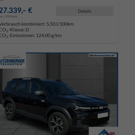
27.339,– €
Details
incl. 19% MwSt.
Verbrauch kombiniert:
5,50 l/100km
CO
-Klasse:
D
2
CO
-Emissionen:
124,00 g/km
2