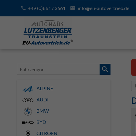
+49 (0)861 / 3661
info@eu-autovertrieb.de
Fahrzeugnr.
ALPINE
D
AUDI
BMW
BYD
CITROEN