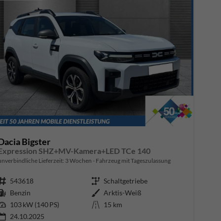
Dacia Bigster
Expression SHZ+MV-Kamera+LED TCe 140
unverbindliche Lieferzeit:
3 Wochen
Fahrzeug mit Tageszulassung
Fahrzeugnr.
543618
Getriebe
Schaltgetriebe
Kraftstoff
Benzin
Außenfarbe
Arktis-Weiß
Leistung
103 kW (140 PS)
Kilometerstand
15 km
24.10.2025