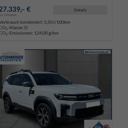
27.339,– €
Details
incl. 19% MwSt.
Verbrauch kombiniert:
5,50 l/100km
CO
-Klasse:
D
2
CO
-Emissionen:
124,00 g/km
2