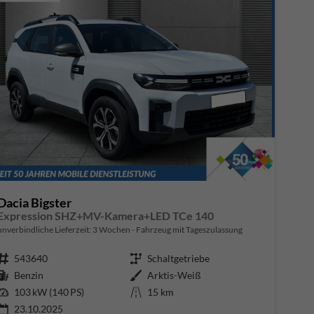
Dacia Bigster
Expression SHZ+MV-Kamera+LED TCe 140
unverbindliche Lieferzeit:
3 Wochen
Fahrzeug mit Tageszulassung
Fahrzeugnr.
543640
Getriebe
Schaltgetriebe
Kraftstoff
Benzin
Außenfarbe
Arktis-Weiß
Leistung
103 kW (140 PS)
Kilometerstand
15 km
23.10.2025