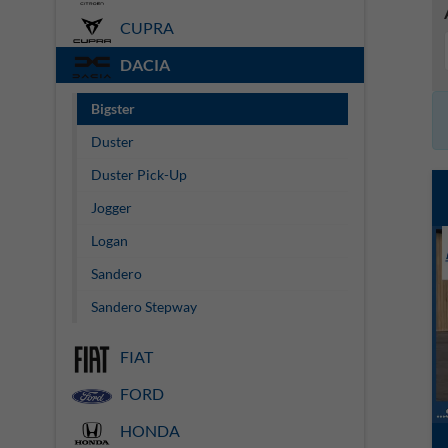
CUPRA
DACIA
Bigster
Duster
Duster Pick-Up
Jogger
Logan
Sandero
Sandero Stepway
FIAT
FORD
HONDA