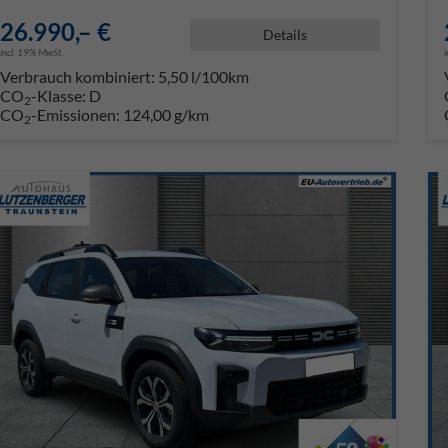
26.990,– €
Details
incl. 19% MwSt.
Verbrauch kombiniert:
5,50 l/100km
CO
-Klasse:
D
2
CO
-Emissionen:
124,00 g/km
2