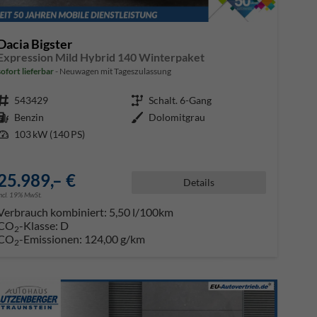
Dacia Bigster
Expression Mild Hybrid 140 Winterpaket
sofort lieferbar
Neuwagen mit Tageszulassung
Fahrzeugnr.
543429
Getriebe
Schalt. 6-Gang
Kraftstoff
Benzin
Außenfarbe
Dolomitgrau
Leistung
103 kW (140 PS)
25.989,– €
Details
incl. 19% MwSt.
Verbrauch kombiniert:
5,50 l/100km
CO
-Klasse:
D
2
CO
-Emissionen:
124,00 g/km
2