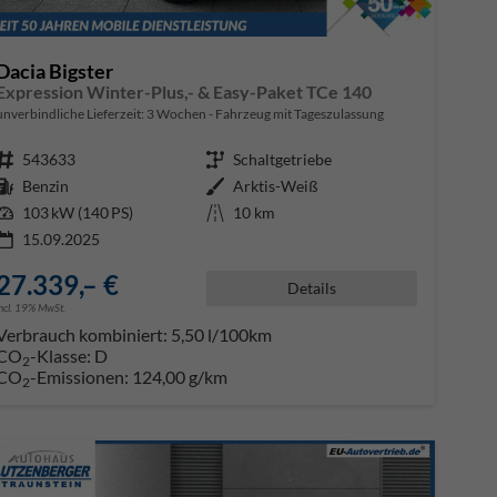
Dacia Bigster
Expression Winter-Plus,- & Easy-Paket TCe 140
unverbindliche Lieferzeit:
3 Wochen
Fahrzeug mit Tageszulassung
Fahrzeugnr.
543633
Getriebe
Schaltgetriebe
Kraftstoff
Benzin
Außenfarbe
Arktis-Weiß
Leistung
103 kW (140 PS)
Kilometerstand
10 km
15.09.2025
27.339,– €
Details
incl. 19% MwSt.
Verbrauch kombiniert:
5,50 l/100km
CO
-Klasse:
D
2
CO
-Emissionen:
124,00 g/km
2