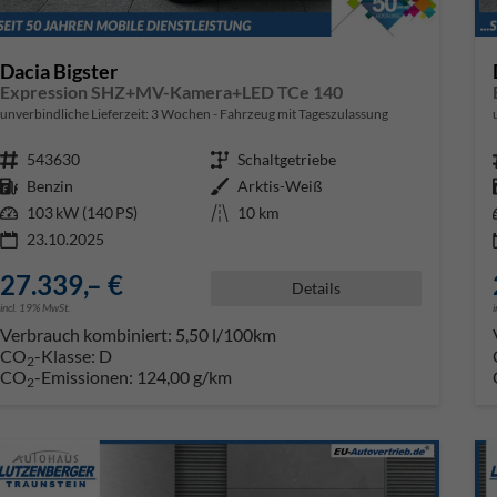
Dacia Bigster
Expression SHZ+MV-Kamera+LED TCe 140
unverbindliche Lieferzeit:
3 Wochen
Fahrzeug mit Tageszulassung
Fahrzeugnr.
543630
Getriebe
Schaltgetriebe
Kraftstoff
Benzin
Außenfarbe
Arktis-Weiß
Leistung
103 kW (140 PS)
Kilometerstand
10 km
23.10.2025
27.339,– €
Details
incl. 19% MwSt.
Verbrauch kombiniert:
5,50 l/100km
CO
-Klasse:
D
2
CO
-Emissionen:
124,00 g/km
2