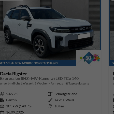
Dacia Bigster
Expression SHZ+MV-Kamera+LED TCe 140
unverbindliche Lieferzeit:
3 Wochen
Fahrzeug mit Tageszulassung
Fahrzeugnr.
543635
Getriebe
Schaltgetriebe
Kraftstoff
Benzin
Außenfarbe
Arktis-Weiß
Leistung
103 kW (140 PS)
Kilometerstand
10 km
16.09.2025