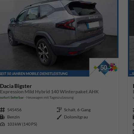
Dacia Bigster
Expression Mild Hybrid 140 Winterpaket AHK
sofort lieferbar
Neuwagen mit Tageszulassung
Fahrzeugnr.
545456
Getriebe
Schalt. 6-Gang
Kraftstoff
Benzin
Außenfarbe
Dolomitgrau
Leistung
103 kW (140 PS)