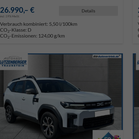
26.990,– €
Details
incl. 19% MwSt.
Verbrauch kombiniert:
5,50 l/100km
CO
-Klasse:
D
2
CO
-Emissionen:
124,00 g/km
2