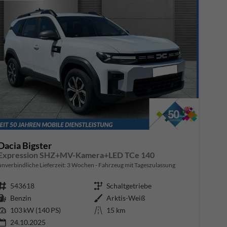
Dacia Bigster
Expression SHZ+MV-Kamera+LED TCe 140
unverbindliche Lieferzeit:
3 Wochen
Fahrzeug mit Tageszulassung
Fahrzeugnr.
543618
Getriebe
Schaltgetriebe
Kraftstoff
Benzin
Außenfarbe
Arktis-Weiß
Leistung
103 kW (140 PS)
Kilometerstand
15 km
24.10.2025