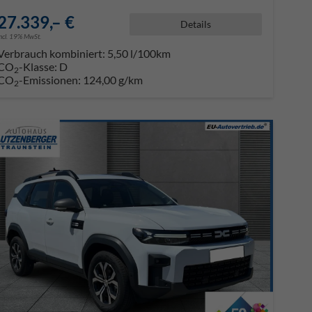
27.339,– €
Details
incl. 19% MwSt.
Verbrauch kombiniert:
5,50 l/100km
CO
-Klasse:
D
2
CO
-Emissionen:
124,00 g/km
2