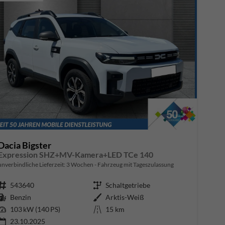
Dacia Bigster
Expression SHZ+MV-Kamera+LED TCe 140
unverbindliche Lieferzeit:
3 Wochen
Fahrzeug mit Tageszulassung
Fahrzeugnr.
543640
Getriebe
Schaltgetriebe
Kraftstoff
Benzin
Außenfarbe
Arktis-Weiß
Leistung
103 kW (140 PS)
Kilometerstand
15 km
23.10.2025