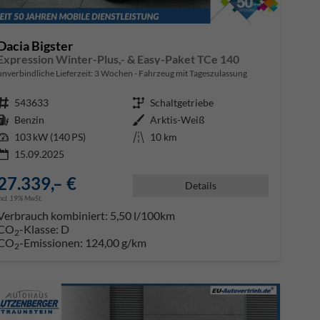
Dacia Bigster
Expression Winter-Plus,- & Easy-Paket TCe 140
unverbindliche Lieferzeit:
3 Wochen
Fahrzeug mit Tageszulassung
Fahrzeugnr.
543633
Getriebe
Schaltgetriebe
Kraftstoff
Benzin
Außenfarbe
Arktis-Weiß
Leistung
103 kW (140 PS)
Kilometerstand
10 km
15.09.2025
27.339,– €
Details
incl. 19% MwSt.
Verbrauch kombiniert:
5,50 l/100km
CO
-Klasse:
D
2
CO
-Emissionen:
124,00 g/km
2