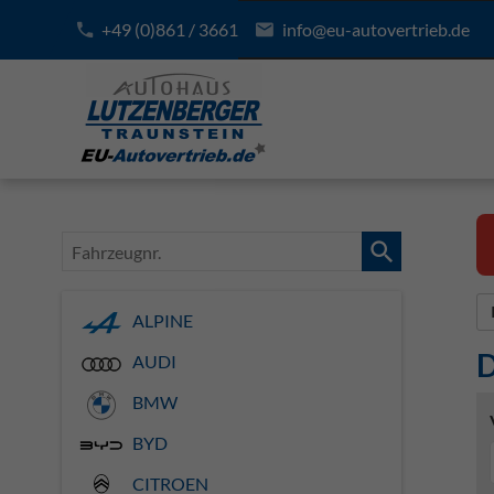
+49 (0)861 / 3661
info@eu-autovertrieb.de
Fahrzeugnr.
ALPINE
D
AUDI
BMW
BYD
CITROEN