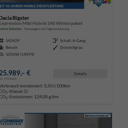
Dacia Bigster
Expression Mild Hybrid 140 Winterpaket
sofort lieferbar
Neuwagen mit Tageszulassung
Fahrzeugnr.
543429
Getriebe
Schalt. 6-Gang
Kraftstoff
Benzin
Außenfarbe
Dolomitgrau
Leistung
103 kW (140 PS)
25.989,– €
Details
incl. 19% MwSt.
Verbrauch kombiniert:
5,50 l/100km
CO
-Klasse:
D
2
CO
-Emissionen:
124,00 g/km
2