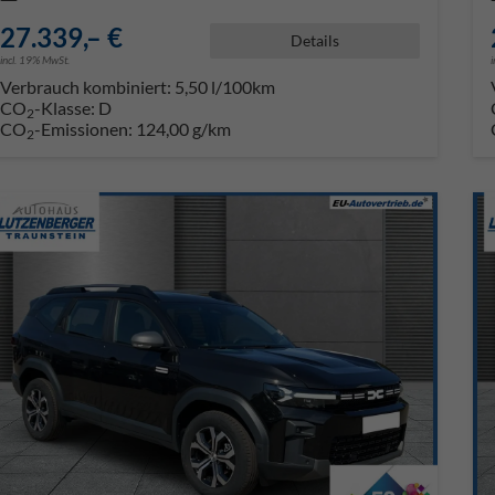
27.339,– €
Details
incl. 19% MwSt.
Verbrauch kombiniert:
5,50 l/100km
CO
-Klasse:
D
2
CO
-Emissionen:
124,00 g/km
2