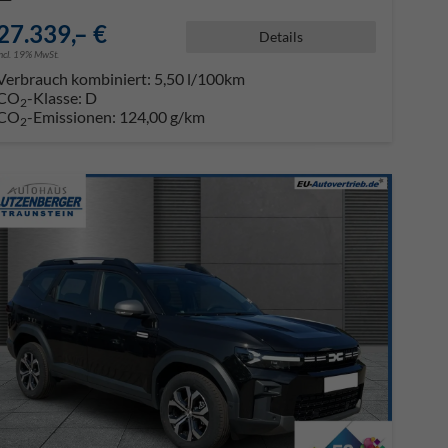
27.339,– €
Details
incl. 19% MwSt.
Verbrauch kombiniert:
5,50 l/100km
CO
-Klasse:
D
2
CO
-Emissionen:
124,00 g/km
2