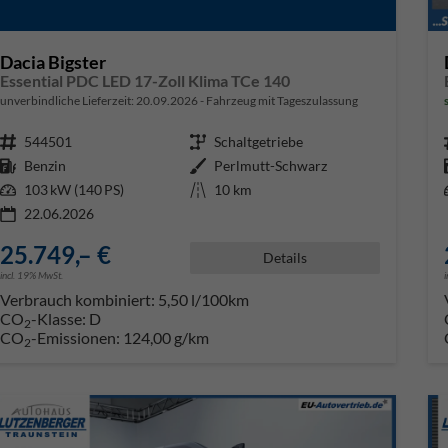
Dacia Bigster
Essential PDC LED 17-Zoll Klima TCe 140
unverbindliche Lieferzeit:
20.09.2026
Fahrzeug mit Tageszulassung
Fahrzeugnr.
544501
Getriebe
Schaltgetriebe
Kraftstoff
Benzin
Außenfarbe
Perlmutt-Schwarz
Leistung
103 kW (140 PS)
Kilometerstand
10 km
22.06.2026
25.749,– €
Details
incl. 19% MwSt.
Verbrauch kombiniert:
5,50 l/100km
CO
-Klasse:
D
2
CO
-Emissionen:
124,00 g/km
2