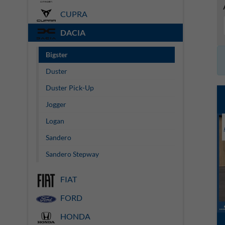
CUPRA
DACIA
Bigster
Duster
Duster Pick-Up
Jogger
Logan
Sandero
Sandero Stepway
FIAT
FORD
HONDA