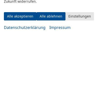
Zukunft widerrufen.
Alle akzeptieren
Alle ablehnen
Einstellungen
Datenschutzerklärung
Impressum
Eugen-Rosner-Str. 16
83278 Traunstein
Öffnungszeiten