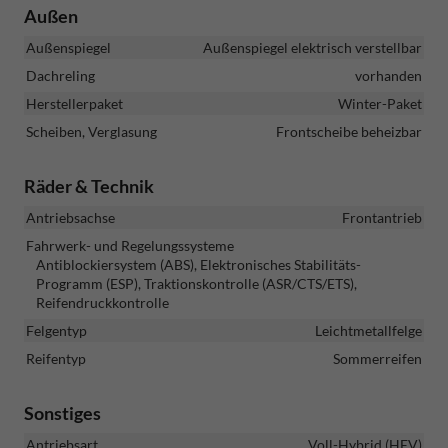
Außen
Außenspiegel
Außenspiegel elektrisch verstellbar
Dachreling
vorhanden
Herstellerpaket
Winter-Paket
Scheiben, Verglasung
Frontscheibe beheizbar
Räder & Technik
Antriebsachse
Frontantrieb
Fahrwerk- und Regelungssysteme
Antiblockiersystem (ABS), Elektronisches Stabilitäts-
Programm (ESP), Traktionskontrolle (ASR/CTS/ETS),
Reifendruckkontrolle
Felgentyp
Leichtmetallfelge
Reifentyp
Sommerreifen
Sonstiges
Antriebsart
Voll-Hybrid (HEV)