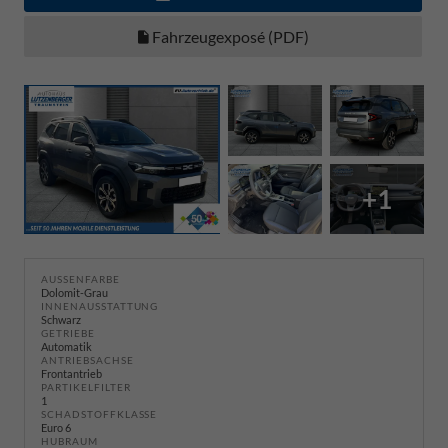
Fahrzeugexposé (PDF)
+1
AUSSENFARBE
Dolomit-Grau
INNENAUSSTATTUNG
Schwarz
GETRIEBE
Automatik
ANTRIEBSACHSE
Frontantrieb
PARTIKELFILTER
1
SCHADSTOFFKLASSE
Euro 6
HUBRAUM