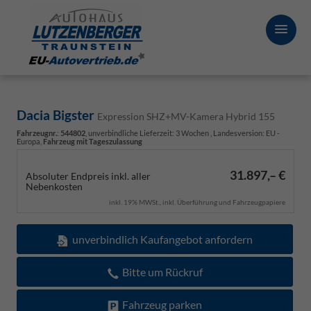
Dacia Bigster
Expression SHZ+MV-Kamera Hybrid 155
Fahrzeugnr.
:
544802
, unverbindliche Lieferzeit:
3 Wochen
, Landesversion: EU -
Europa,
Fahrzeug mit Tageszulassung
31.897,– €
Absoluter Endpreis inkl. aller
Nebenkosten
inkl. 19% MWSt., inkl. Überführung und Fahrzeugpapiere
unverbindlich Kaufangebot anfordern
Bitte um Rückruf
Fahrzeug parken