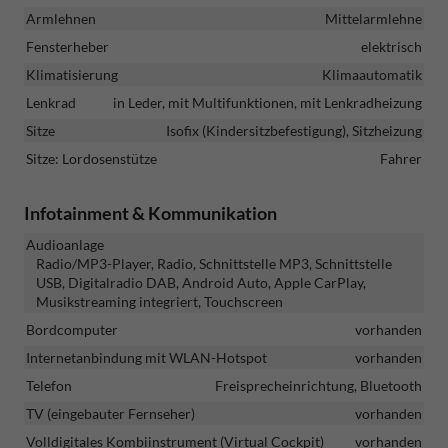
Armlehnen
Mittelarmlehne
Fensterheber
elektrisch
Klimatisierung
Klimaautomatik
Lenkrad
in Leder, mit Multifunktionen, mit Lenkradheizung
Sitze
Isofix (Kindersitzbefestigung), Sitzheizung
Sitze: Lordosenstütze
Fahrer
Infotainment & Kommunikation
Audioanlage
Radio/MP3-Player, Radio, Schnittstelle MP3, Schnittstelle
USB, Digitalradio DAB, Android Auto, Apple CarPlay,
Musikstreaming integriert, Touchscreen
Bordcomputer
vorhanden
Internetanbindung mit WLAN-Hotspot
vorhanden
Telefon
Freisprecheinrichtung, Bluetooth
TV (eingebauter Fernseher)
vorhanden
Volldigitales Kombiinstrument (Virtual Cockpit)
vorhanden