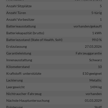
Anzahl Sitzplätze
5
Anzahl Türen
5-türig
Anzahl Vorbesitzer
1
Batterieausstattung
vorhanden/gekauft
Batteriekapazität (brutto)
1 kWh
Batteriezustand (State of Health, SoH)
99.0 %
Erstzulassung
27.03.2026
Garantieleistung
Fahrzeuggarantie
Innenausstattung
Schwarz
Kilometerstand
10
Kraftstoff: unterstützte
E10 geeignet
Lackierung
Metallic
Leergewicht
1494 kg
Nichtraucher-Fahrzeug
vorhanden
Nächste Hauptuntersuchung
01.03.2029
Polsterung
Stoff