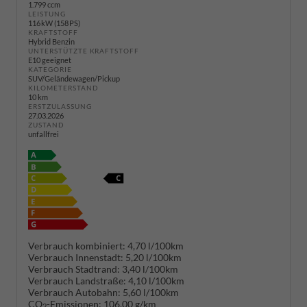
1.799 ccm
LEISTUNG
116 kW (158 PS)
KRAFTSTOFF
Hybrid Benzin
UNTERSTÜTZTE KRAFTSTOFF
E10 geeignet
KATEGORIE
SUV/Geländewagen/Pickup
KILOMETERSTAND
10 km
ERSTZULASSUNG
27.03.2026
ZUSTAND
unfallfrei
Verbrauch kombiniert:
4,70 l/100km
Verbrauch Innenstadt:
5,20 l/100km
Verbrauch Stadtrand:
3,40 l/100km
Verbrauch Landstraße:
4,10 l/100km
Verbrauch Autobahn:
5,60 l/100km
CO
-Emissionen:
106,00 g/km
2