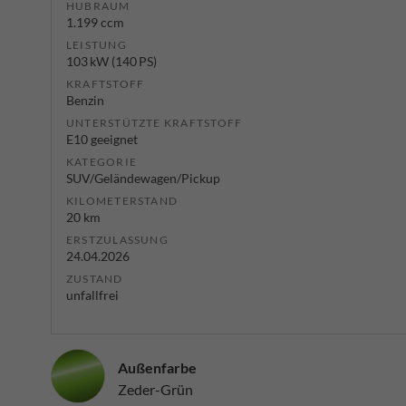
HUBRAUM
1.199 ccm
LEISTUNG
103 kW (140 PS)
KRAFTSTOFF
Benzin
UNTERSTÜTZTE KRAFTSTOFF
E10 geeignet
KATEGORIE
SUV/Geländewagen/Pickup
KILOMETERSTAND
20 km
ERSTZULASSUNG
24.04.2026
ZUSTAND
unfallfrei
Außenfarbe
Zeder-Grün