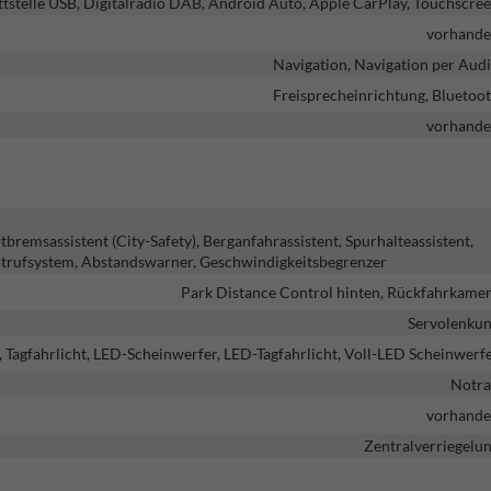
ttstelle USB, Digitalradio DAB, Android Auto, Apple CarPlay, Touchscre
vorhand
Navigation, Navigation per Aud
Freisprecheinrichtung, Bluetoo
vorhand
emsassistent (City-Safety), Berganfahrassistent, Spurhalteassistent,
trufsystem, Abstandswarner, Geschwindigkeitsbegrenzer
Park Distance Control hinten, Rückfahrkame
Servolenku
, Tagfahrlicht, LED-Scheinwerfer, LED-Tagfahrlicht, Voll-LED Scheinwerf
Notr
vorhand
Zentralverriegelu