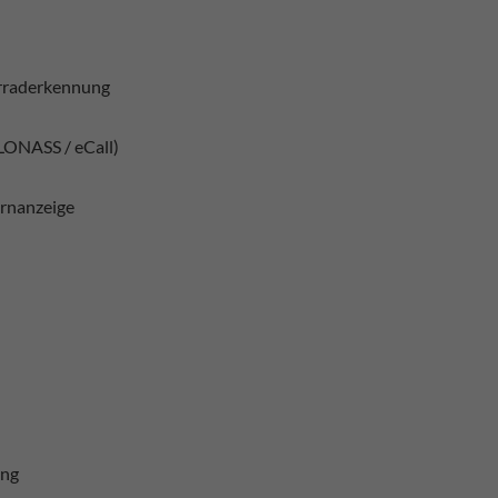
hrraderkennung
LONASS / eCall)
rnanzeige
ung