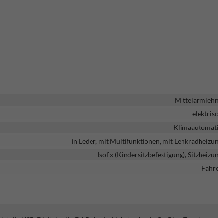
Mittelarmleh
elektris
Klimaautomat
in Leder, mit Multifunktionen, mit Lenkradheizu
Isofix (Kindersitzbefestigung), Sitzheizu
Fahr