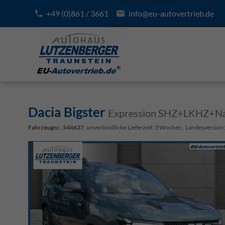
+49 (0)861 / 3661
info@eu-autovertrieb.de
Dacia Bigster
Expression SHZ+LKHZ+Na
Fahrzeugnr.
:
544627
, unverbindliche Lieferzeit:
3 Wochen
, Landesversion