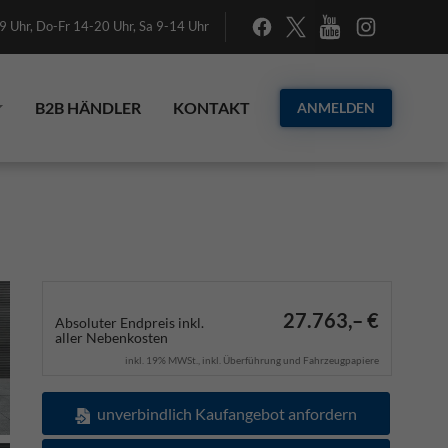
 Uhr, Do-Fr 14-20 Uhr, Sa 9-14 Uhr
B2B HÄNDLER
KONTAKT
ANMELDEN
27.763,– €
Absoluter Endpreis inkl.
aller Nebenkosten
inkl. 19% MWSt., inkl. Überführung und Fahrzeugpapiere
unverbindlich Kaufangebot anfordern