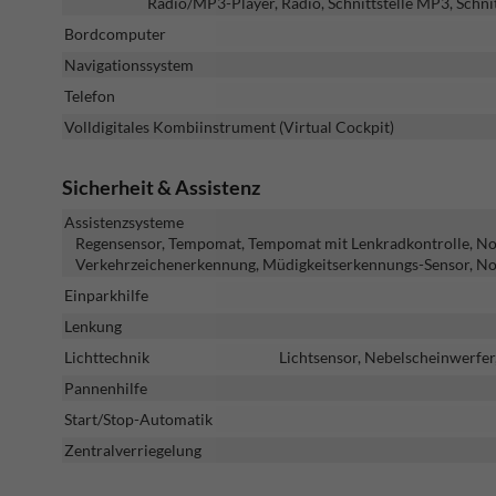
Radio/MP3-Player, Radio, Schnittstelle MP3, Schni
Bordcomputer
Navigationssystem
Telefon
Volldigitales Kombiinstrument (Virtual Cockpit)
Sicherheit & Assistenz
Assistenzsysteme
Regensensor, Tempomat, Tempomat mit Lenkradkontrolle, Notbr
Verkehrzeichenerkennung, Müdigkeitserkennungs-Sensor, No
Einparkhilfe
Lenkung
Lichttechnik
Lichtsensor, Nebelscheinwerfer
Pannenhilfe
Start/Stop-Automatik
Zentralverriegelung