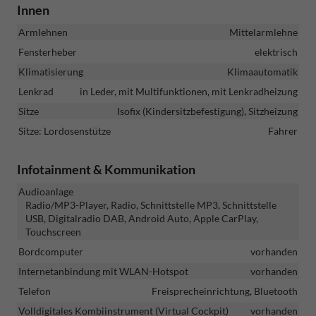
Innen
Armlehnen
Mittelarmlehne
Fensterheber
elektrisch
Klimatisierung
Klimaautomatik
Lenkrad
in Leder, mit Multifunktionen, mit Lenkradheizung
Sitze
Isofix (Kindersitzbefestigung), Sitzheizung
Sitze: Lordosenstütze
Fahrer
Infotainment & Kommunikation
Audioanlage
Radio/MP3-Player, Radio, Schnittstelle MP3, Schnittstelle
USB, Digitalradio DAB, Android Auto, Apple CarPlay,
Touchscreen
Bordcomputer
vorhanden
Internetanbindung mit WLAN-Hotspot
vorhanden
Telefon
Freisprecheinrichtung, Bluetooth
Volldigitales Kombiinstrument (Virtual Cockpit)
vorhanden