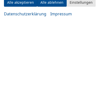
Alle akzeptieren
Alle ablehnen
Einstellungen
Adresse
Datenschutzerklärung
Impressum
Eugen-Rosner-Str. 16
83278 Traunstein
Öffnungszeiten