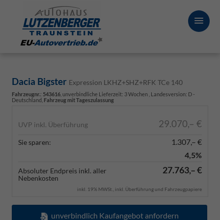
Dacia Bigster
Expression LKHZ+SHZ+RFK TCe 140
Fahrzeugnr.
:
543616
, unverbindliche Lieferzeit:
3 Wochen
, Landesversion: D -
Deutschland,
Fahrzeug mit Tageszulassung
29.070,– €
UVP inkl. Überführung
1.307,– €
Sie sparen:
4,5%
27.763,– €
Absoluter Endpreis inkl. aller
Nebenkosten
inkl. 19% MWSt., inkl. Überführung und Fahrzeugpapiere
unverbindlich Kaufangebot anfordern