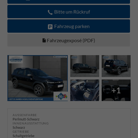
Bitte um Rückruf
Fahrzeug parken
Fahrzeugexposé (PDF)
+1
AUSSENFARBE
Perlmutt-Schwarz
INNENAUSSTATTUNG
Schwarz
GETRIEBE
Schaltgetriebe