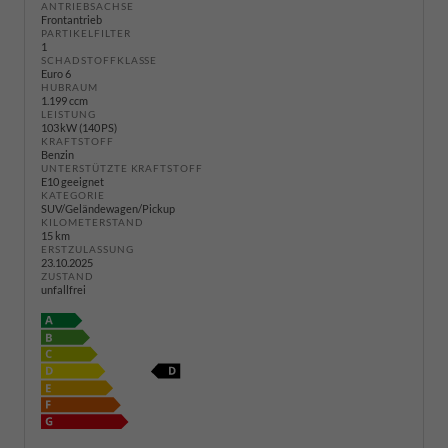
ANTRIEBSACHSE
Frontantrieb
PARTIKELFILTER
1
SCHADSTOFFKLASSE
Euro 6
HUBRAUM
1.199 ccm
LEISTUNG
103 kW (140 PS)
KRAFTSTOFF
Benzin
UNTERSTÜTZTE KRAFTSTOFF
E10 geeignet
KATEGORIE
SUV/Geländewagen/Pickup
KILOMETERSTAND
15 km
ERSTZULASSUNG
23.10.2025
ZUSTAND
unfallfrei