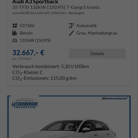
Audi A3 Sportback
35 TFSI 110kW (150 PS) 7-Gang S tronic
unverbindliche Lieferzeit:
6 Wochen
Neuwagen
Fahrzeugnr.
537366
Getriebe
Automatik
Kraftstoff
Benzin
Außenfarbe
Grau, Manhattangrau
Leistung
110 kW (150 PS)
32.667,– €
Details
incl. 19% MwSt.
Verbrauch kombiniert:
5,30 l/100km
CO
-Klasse:
C
2
CO
-Emissionen:
115,00 g/km
2