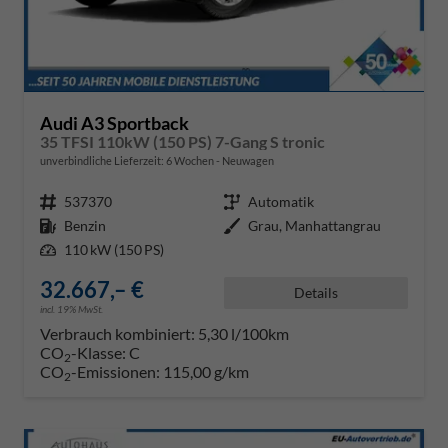
Audi A3 Sportback
35 TFSI 110kW (150 PS) 7-Gang S tronic
unverbindliche Lieferzeit:
6 Wochen
Neuwagen
Fahrzeugnr.
537370
Getriebe
Automatik
Kraftstoff
Benzin
Außenfarbe
Grau, Manhattangrau
Leistung
110 kW (150 PS)
32.667,– €
Details
incl. 19% MwSt.
Verbrauch kombiniert:
5,30 l/100km
CO
-Klasse:
C
2
CO
-Emissionen:
115,00 g/km
2