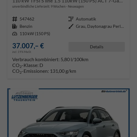
110 kW TFSI S line 1.5 110kW (150 PS) ACT 7-Gang DSG
unverbindliche Lieferzeit:
9 Wochen
Neuwagen
Fahrzeugnr.
547462
Getriebe
Automatik
Kraftstoff
Benzin
Außenfarbe
Grau, Daytonagrau Perleffekt (6Y
Leistung
110 kW (150 PS)
37.007,– €
Details
incl. 19% MwSt.
Verbrauch kombiniert:
5,80 l/100km
CO
-Klasse:
D
2
CO
-Emissionen:
131,00 g/km
2