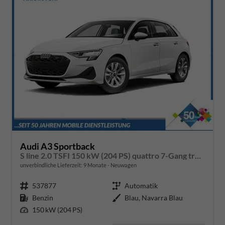
Audi A3 Sportback
S line 2.0 TSFI 150 kW (204 PS) quattro 7-Gang tronic
unverbindliche Lieferzeit:
9 Monate
Neuwagen
Fahrzeugnr.
537877
Getriebe
Automatik
Kraftstoff
Benzin
Außenfarbe
Blau, Navarra Blau
Leistung
150 kW (204 PS)