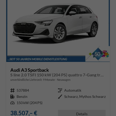
Audi A3 Sportback
S line 2.0 TSFI 150 kW (204 PS) quattro 7-Gang tronic
unverbindliche Lieferzeit:
9 Monate
Neuwagen
Fahrzeugnr.
537884
Getriebe
Automatik
Kraftstoff
Benzin
Außenfarbe
Schwarz, Mythos Schwarz
Leistung
150 kW (204 PS)
38.507,– €
Details