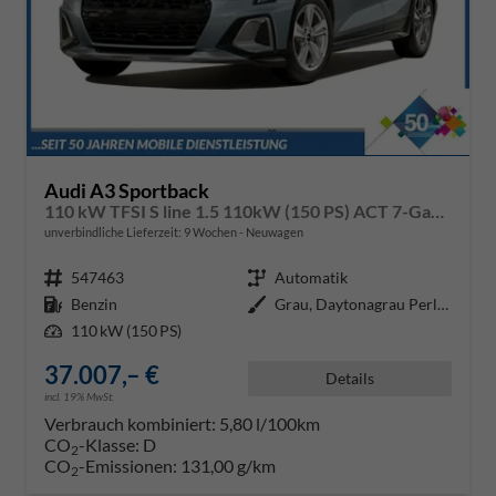
Audi A3 Sportback
110 kW TFSI S line 1.5 110kW (150 PS) ACT 7-Gang DSG
unverbindliche Lieferzeit:
9 Wochen
Neuwagen
Fahrzeugnr.
547463
Getriebe
Automatik
Kraftstoff
Benzin
Außenfarbe
Grau, Daytonagrau Perleffekt (6Y
Leistung
110 kW (150 PS)
37.007,– €
Details
incl. 19% MwSt.
Verbrauch kombiniert:
5,80 l/100km
CO
-Klasse:
D
2
CO
-Emissionen:
131,00 g/km
2