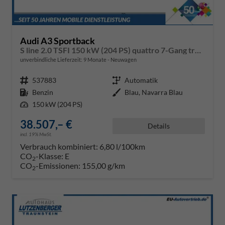
Audi A3 Sportback
S line 2.0 TSFI 150 kW (204 PS) quattro 7-Gang tronic
unverbindliche Lieferzeit:
9 Monate
Neuwagen
Fahrzeugnr.
537883
Getriebe
Automatik
Kraftstoff
Benzin
Außenfarbe
Blau, Navarra Blau
Leistung
150 kW (204 PS)
38.507,– €
Details
incl. 19% MwSt.
Verbrauch kombiniert:
6,80 l/100km
CO
-Klasse:
E
2
CO
-Emissionen:
155,00 g/km
2