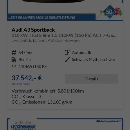
Audi A3 Sportback
110 kW TFSI S line 1.5 110kW (150 PS) ACT 7-Gang DSG
unverbindliche Lieferzeit:
9 Wochen
Neuwagen
Fahrzeugnr.
547465
Getriebe
Automatik
Kraftstoff
Benzin
Außenfarbe
Schwarz, Mythosschwarz Metallic
Leistung
110 kW (150 PS)
37.542,– €
Details
incl. 19% MwSt.
Verbrauch kombiniert:
5,80 l/100km
CO
-Klasse:
D
2
CO
-Emissionen:
131,00 g/km
2