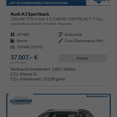
Audi A3 Sportback
110 kW TFSI S line 1.5 110kW (150 PS) ACT 7-Gang DSG
unverbindliche Lieferzeit:
9 Wochen
Neuwagen
Fahrzeugnr.
547460
Getriebe
Automatik
Kraftstoff
Benzin
Außenfarbe
Grau, Daytonagrau Perleffekt (6Y
Leistung
110 kW (150 PS)
37.007,– €
Details
incl. 19% MwSt.
Verbrauch kombiniert:
5,80 l/100km
CO
-Klasse:
D
2
CO
-Emissionen:
131,00 g/km
2