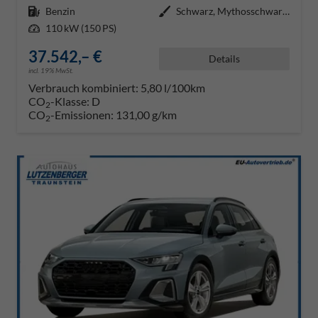
Kraftstoff
Benzin
Außenfarbe
Schwarz, Mythosschwarz Metallic
Leistung
110 kW (150 PS)
37.542,– €
Details
incl. 19% MwSt.
Verbrauch kombiniert:
5,80 l/100km
CO
-Klasse:
D
2
CO
-Emissionen:
131,00 g/km
2