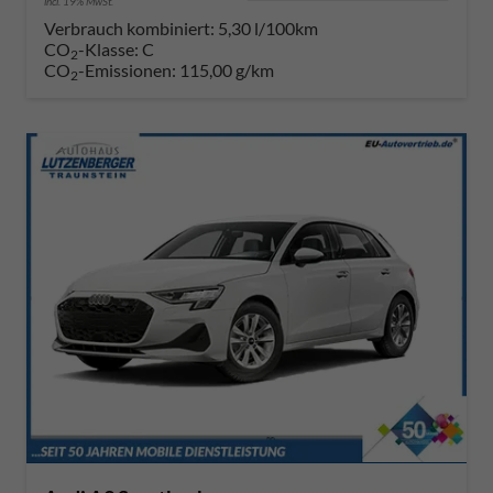
incl. 19% MwSt.
Verbrauch kombiniert:
5,30 l/100km
CO
-Klasse:
C
2
CO
-Emissionen:
115,00 g/km
2