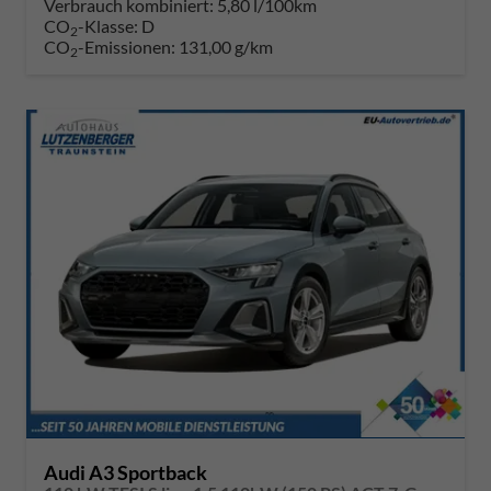
Verbrauch kombiniert:
5,80 l/100km
CO
-Klasse:
D
2
CO
-Emissionen:
131,00 g/km
2
Audi A3 Sportback