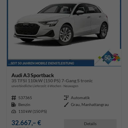
Audi A3 Sportback
35 TFSI 110kW (150 PS) 7-Gang S tronic
unverbindliche Lieferzeit:
6 Wochen
Neuwagen
Fahrzeugnr.
537365
Getriebe
Automatik
Kraftstoff
Benzin
Außenfarbe
Grau, Manhattangrau
Leistung
110 kW (150 PS)
32.667,– €
Details