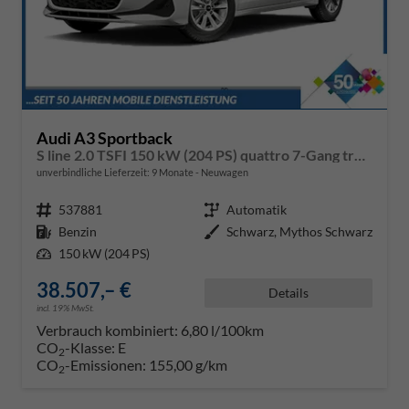
Audi A3 Sportback
S line 2.0 TSFI 150 kW (204 PS) quattro 7-Gang tronic
unverbindliche Lieferzeit:
9 Monate
Neuwagen
Fahrzeugnr.
537881
Getriebe
Automatik
Kraftstoff
Benzin
Außenfarbe
Schwarz, Mythos Schwarz
Leistung
150 kW (204 PS)
38.507,– €
Details
incl. 19% MwSt.
Verbrauch kombiniert:
6,80 l/100km
CO
-Klasse:
E
2
CO
-Emissionen:
155,00 g/km
2