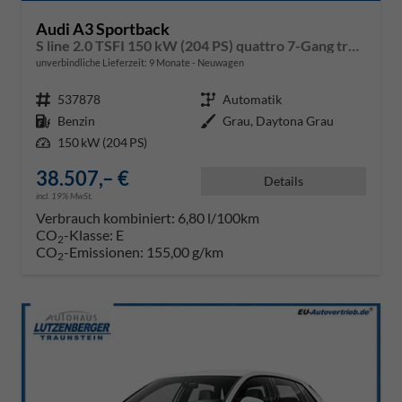
Audi A3 Sportback
S line 2.0 TSFI 150 kW (204 PS) quattro 7-Gang tronic
unverbindliche Lieferzeit:
9 Monate
Neuwagen
Fahrzeugnr.
537878
Getriebe
Automatik
Kraftstoff
Benzin
Außenfarbe
Grau, Daytona Grau
Leistung
150 kW (204 PS)
38.507,– €
Details
incl. 19% MwSt.
Verbrauch kombiniert:
6,80 l/100km
CO
-Klasse:
E
2
CO
-Emissionen:
155,00 g/km
2