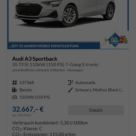
Audi A3 Sportback
35 TFSI 110kW (150 PS) 7-Gang S tronic
unverbindliche Lieferzeit:
6 Wochen
Neuwagen
Fahrzeugnr.
537368
Getriebe
Automatik
Kraftstoff
Benzin
Außenfarbe
Schwarz, Mythos Black (0E0E)
Leistung
110 kW (150 PS)
32.667,– €
Details
incl. 19% MwSt.
Verbrauch kombiniert:
5,30 l/100km
CO
-Klasse:
C
2
CO
-Emissionen:
115,00 g/km
2