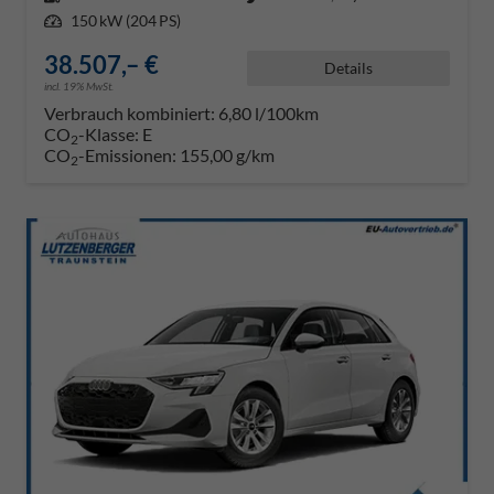
Leistung
150 kW (204 PS)
38.507,– €
Details
incl. 19% MwSt.
Verbrauch kombiniert:
6,80 l/100km
CO
-Klasse:
E
2
CO
-Emissionen:
155,00 g/km
2