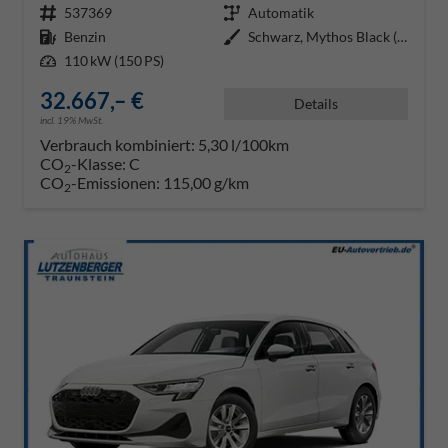
Fahrzeugnr.
537369
Getriebe
Automatik
Kraftstoff
Benzin
Außenfarbe
Schwarz, Mythos Black (0E0E)
Leistung
110 kW (150 PS)
32.667,– €
Details
incl. 19% MwSt.
Verbrauch kombiniert:
5,30 l/100km
CO
-Klasse:
C
2
CO
-Emissionen:
115,00 g/km
2