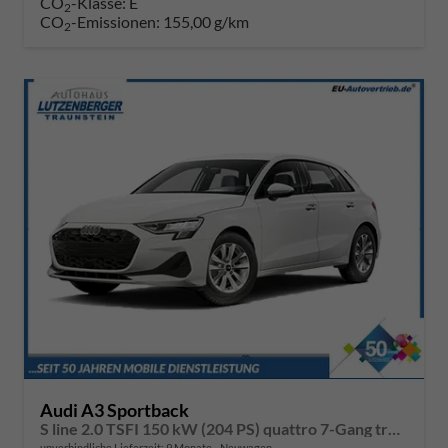
CO
-Klasse:
E
2
CO
-Emissionen:
155,00 g/km
2
Audi A3 Sportback
S line 2.0 TSFI 150 kW (204 PS) quattro 7-Gang tronic
unverbindliche Lieferzeit:
9 Monate
Neuwagen