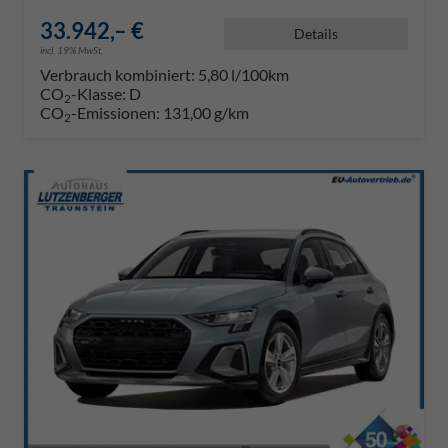
33.942,– €
Details
incl. 19% MwSt.
Verbrauch kombiniert:
5,80 l/100km
CO
-Klasse:
D
2
CO
-Emissionen:
131,00 g/km
2