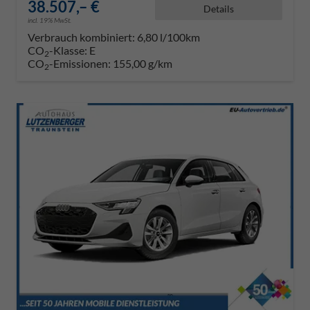
38.507,– €
Details
incl. 19% MwSt.
Verbrauch kombiniert:
6,80 l/100km
CO
-Klasse:
E
2
CO
-Emissionen:
155,00 g/km
2