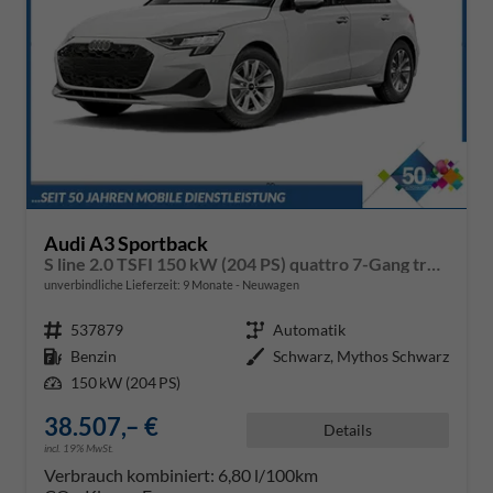
Audi A3 Sportback
S line 2.0 TSFI 150 kW (204 PS) quattro 7-Gang tronic
unverbindliche Lieferzeit:
9 Monate
Neuwagen
Fahrzeugnr.
537879
Getriebe
Automatik
Kraftstoff
Benzin
Außenfarbe
Schwarz, Mythos Schwarz
Leistung
150 kW (204 PS)
38.507,– €
Details
incl. 19% MwSt.
Verbrauch kombiniert:
6,80 l/100km