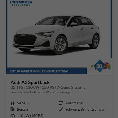
Audi A3 Sportback
35 TFSI 110kW (150 PS) 7-Gang S tronic
unverbindliche Lieferzeit:
9 Wochen
Neuwagen
Fahrzeugnr.
547456
Getriebe
Automatik
Kraftstoff
Benzin
Außenfarbe
Schwarz, Brillantschwarz (A2)
Leistung
110 kW (150 PS)