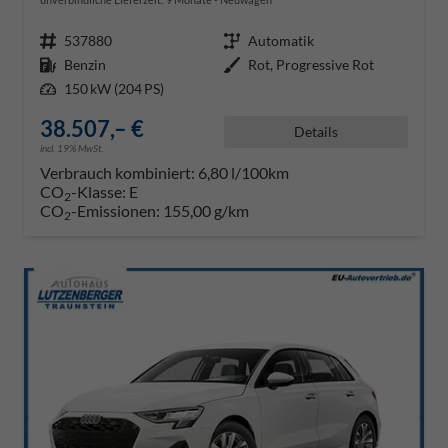
Fahrzeugnr.
537880
Getriebe
Automatik
Kraftstoff
Benzin
Außenfarbe
Rot, Progressive Rot
Leistung
150 kW (204 PS)
38.507,– €
Details
incl. 19% MwSt.
Verbrauch kombiniert:
6,80 l/100km
CO
-Klasse:
E
2
CO
-Emissionen:
155,00 g/km
2