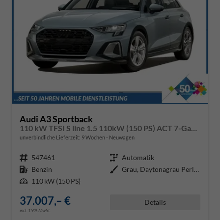
Audi A3 Sportback
110 kW TFSI S line 1.5 110kW (150 PS) ACT 7-Gang DSG
unverbindliche Lieferzeit:
9 Wochen
Neuwagen
Fahrzeugnr.
547461
Getriebe
Automatik
Kraftstoff
Benzin
Außenfarbe
Grau, Daytonagrau Perleffekt (6Y
Leistung
110 kW (150 PS)
37.007,– €
Details
incl. 19% MwSt.