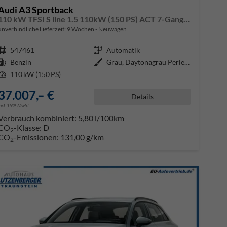
Audi A3 Sportback
110 kW TFSI S line 1.5 110kW (150 PS) ACT 7-Gang DSG
unverbindliche Lieferzeit:
9 Wochen
Neuwagen
Fahrzeugnr.
547461
Getriebe
Automatik
Kraftstoff
Benzin
Außenfarbe
Grau, Daytonagrau Perleffekt (6Y
Leistung
110 kW (150 PS)
37.007,– €
Details
incl. 19% MwSt.
Verbrauch kombiniert:
5,80 l/100km
CO
-Klasse:
D
2
CO
-Emissionen:
131,00 g/km
2