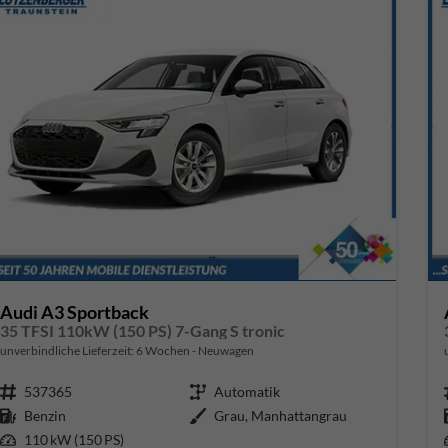
Audi A3 Sportback
35 TFSI 110kW (150 PS) 7-Gang S tronic
unverbindliche Lieferzeit:
6 Wochen
Neuwagen
Fahrzeugnr.
537365
Getriebe
Automatik
Kraftstoff
Benzin
Außenfarbe
Grau, Manhattangrau
Leistung
110 kW (150 PS)