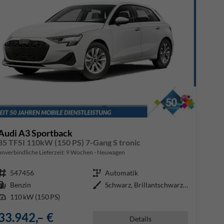
Audi A3 Sportback
35 TFSI 110kW (150 PS) 7-Gang S tronic
unverbindliche Lieferzeit:
9 Wochen
Neuwagen
Fahrzeugnr.
547456
Getriebe
Automatik
Kraftstoff
Benzin
Außenfarbe
Schwarz, Brillantschwarz (A2)
Leistung
110 kW (150 PS)
33.942,– €
Details