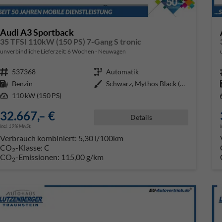
Audi A3 Sportback
35 TFSI 110kW (150 PS) 7-Gang S tronic
unverbindliche Lieferzeit:
6 Wochen
Neuwagen
Fahrzeugnr.
537368
Getriebe
Automatik
Kraftstoff
Benzin
Außenfarbe
Schwarz, Mythos Black (0E0E)
Leistung
110 kW (150 PS)
32.667,– €
Details
incl. 19% MwSt.
Verbrauch kombiniert:
5,30 l/100km
CO
-Klasse:
C
2
CO
-Emissionen:
115,00 g/km
2