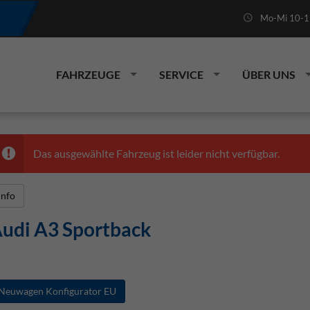
Mo-Mi 10-19
FAHRZEUGE
SERVICE
ÜBER UNS
Das ausgewählte Fahrzeug ist leider nicht verfügbar.
Info
udi A3 Sportback
Neuwagen Konfigurator EU