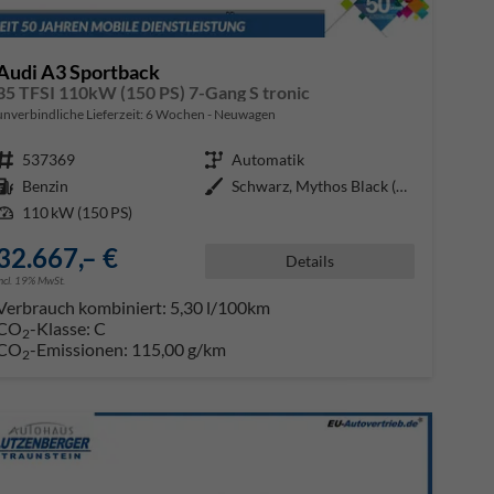
Audi A3 Sportback
35 TFSI 110kW (150 PS) 7-Gang S tronic
unverbindliche Lieferzeit:
6 Wochen
Neuwagen
Fahrzeugnr.
537369
Getriebe
Automatik
Kraftstoff
Benzin
Außenfarbe
Schwarz, Mythos Black (0E0E)
Leistung
110 kW (150 PS)
32.667,– €
Details
incl. 19% MwSt.
Verbrauch kombiniert:
5,30 l/100km
CO
-Klasse:
C
2
CO
-Emissionen:
115,00 g/km
2