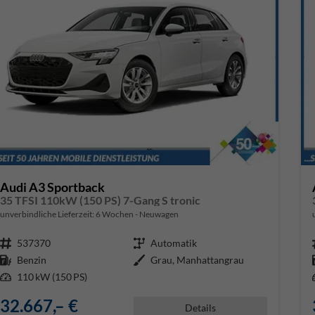
Audi A3 Sportback
35 TFSI 110kW (150 PS) 7-Gang S tronic
unverbindliche Lieferzeit:
6 Wochen
Neuwagen
Fahrzeugnr.
537370
Getriebe
Automatik
Kraftstoff
Benzin
Außenfarbe
Grau, Manhattangrau
Leistung
110 kW (150 PS)
32.667,– €
Details