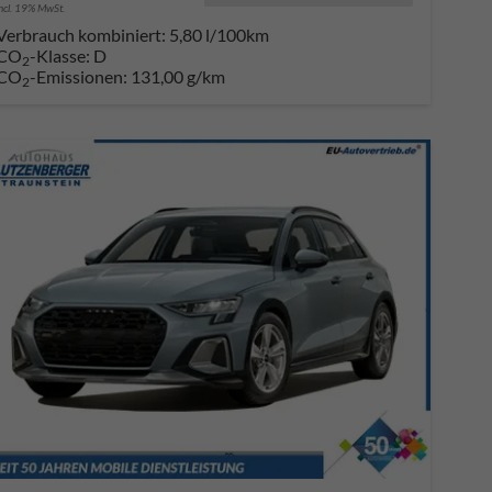
incl. 19% MwSt.
Verbrauch kombiniert:
5,80 l/100km
CO
-Klasse:
D
2
CO
-Emissionen:
131,00 g/km
2