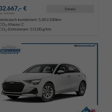
32.667,– €
Details
incl. 19% MwSt.
Verbrauch kombiniert:
5,30 l/100km
CO
-Klasse:
C
2
CO
-Emissionen:
115,00 g/km
2