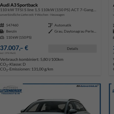
Audi A3 Sportback
110 kW TFSI S line 1.5 110kW (150 PS) ACT 7-Gang DSG
unverbindliche Lieferzeit:
9 Wochen
Neuwagen
Fahrzeugnr.
547460
Getriebe
Automatik
Kraftstoff
Benzin
Außenfarbe
Grau, Daytonagrau Perleffekt (6Y
Leistung
110 kW (150 PS)
37.007,– €
Details
incl. 19% MwSt.
Verbrauch kombiniert:
5,80 l/100km
CO
-Klasse:
D
2
CO
-Emissionen:
131,00 g/km
2