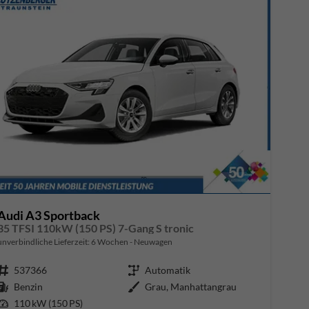
Audi A3 Sportback
35 TFSI 110kW (150 PS) 7-Gang S tronic
unverbindliche Lieferzeit:
6 Wochen
Neuwagen
Fahrzeugnr.
537366
Getriebe
Automatik
Kraftstoff
Benzin
Außenfarbe
Grau, Manhattangrau
Leistung
110 kW (150 PS)