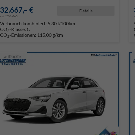
32.667,– €
Details
incl. 19% MwSt.
Verbrauch kombiniert:
5,30 l/100km
CO
-Klasse:
C
2
CO
-Emissionen:
115,00 g/km
2