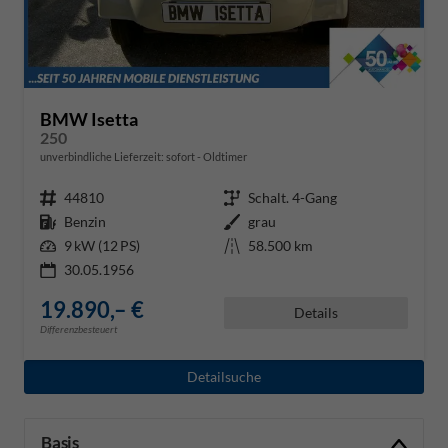
BMW Isetta
250
unverbindliche Lieferzeit: sofort
Oldtimer
Fahrzeugnr.
44810
Getriebe
Schalt. 4-Gang
Kraftstoff
Benzin
Außenfarbe
grau
Leistung
9 kW (12 PS)
Kilometerstand
58.500 km
30.05.1956
19.890,– €
Details
Differenzbesteuert
Detailsuche
Basis