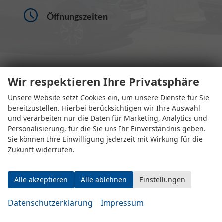
Öffnungszeiten
Wir respektieren Ihre Privatsphäre
Montag bis Mittwoch
10:00-19:00 Uhr
Unsere Website setzt Cookies ein, um unsere Dienste für Sie
Donnerstag bis Freitag
bereitzustellen. Hierbei berücksichtigen wir Ihre Auswahl
14:00-20:00 Uhr
und verarbeiten nur die Daten für Marketing, Analytics und
Samstag
Personalisierung, für die Sie uns Ihr Einverständnis geben.
09:00-14:00 Uhr
Sie können Ihre Einwilligung jederzeit mit Wirkung für die
oder nach Vereinbarung
Zukunft widerrufen.
Rufen Sie an
Alle akzeptieren
Alle ablehnen
Einstellungen
Datenschutzerklärung
Impressum