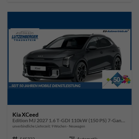
Kia XCeed
Edition MJ 2027 1.6 T-GDI 110kW (150 PS) 7-Gang DCT Automatikgetriebe
unverbindliche Lieferzeit:
9 Wochen
Neuwagen
Fahrzeugnr.
545322
Getriebe
Automatik