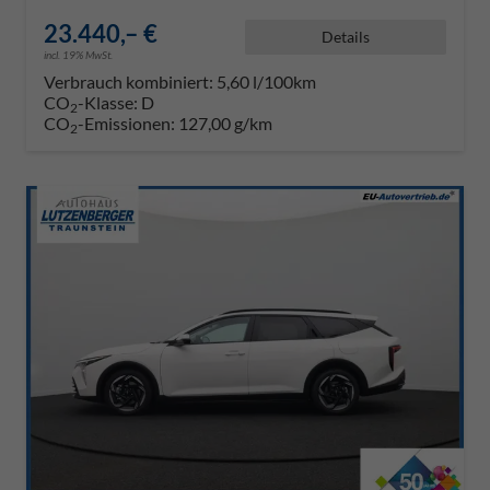
23.440,– €
Details
incl. 19% MwSt.
Verbrauch kombiniert:
5,60 l/100km
CO
-Klasse:
D
2
CO
-Emissionen:
127,00 g/km
2