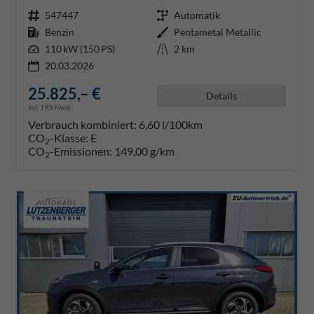
Fahrzeugnr.
547447
Getriebe
Automatik
Kraftstoff
Benzin
Außenfarbe
Pentametal Metallic
Leistung
110 kW (150 PS)
Kilometerstand
2 km
20.03.2026
25.825,– €
Details
incl. 19% MwSt.
Verbrauch kombiniert:
6,60 l/100km
CO
-Klasse:
E
2
CO
-Emissionen:
149,00 g/km
2