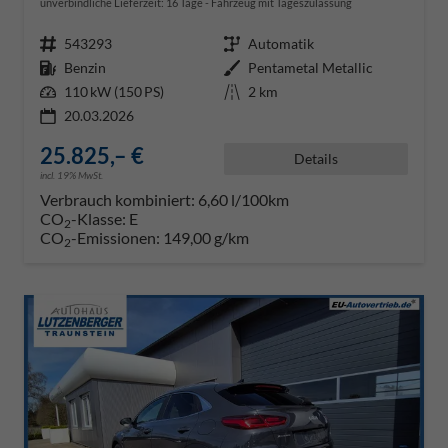
unverbindliche Lieferzeit:
16 Tage
Fahrzeug mit Tageszulassung
Fahrzeugnr.
543293
Getriebe
Automatik
Kraftstoff
Benzin
Außenfarbe
Pentametal Metallic
Leistung
110 kW (150 PS)
Kilometerstand
2 km
20.03.2026
25.825,– €
Details
incl. 19% MwSt.
Verbrauch kombiniert:
6,60 l/100km
CO
-Klasse:
E
2
CO
-Emissionen:
149,00 g/km
2