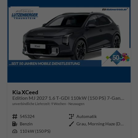
Kia XCeed
Edition MJ 2027 1.6 T-GDI 110kW (150 PS) 7-Gang DCT Automatikgetriebe
unverbindliche Lieferzeit:
9 Wochen
Neuwagen
Fahrzeugnr.
545324
Getriebe
Automatik
Kraftstoff
Benzin
Außenfarbe
Grau, Morning Haze (DM8)
Leistung
110 kW (150 PS)