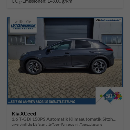
CO
-Emissionen:
149,00 g/km
2
Kia XCeed
1.6 T-GDi 150PS Automatik Klimaautomatik Sitzheizung Lenkradheizung Navi PDC Rückf.Kamera abged.Scheiben Apple CarPlay Android Auto
unverbindliche Lieferzeit:
16 Tage
Fahrzeug mit Tageszulassung