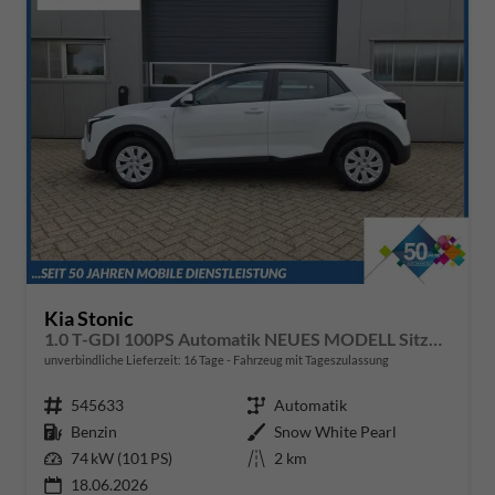
Kia Stonic
1.0 T-GDI 100PS Automatik NEUES MODELL Sitzheizung Lenkradheizung PDC v+h Rückf.Kamera Klima Bluetooth Touchscreen Apple CarPlay Android Auto Tempomat
unverbindliche Lieferzeit:
16 Tage
Fahrzeug mit Tageszulassung
Fahrzeugnr.
545633
Getriebe
Automatik
Kraftstoff
Benzin
Außenfarbe
Snow White Pearl
Leistung
74 kW (101 PS)
Kilometerstand
2 km
18.06.2026