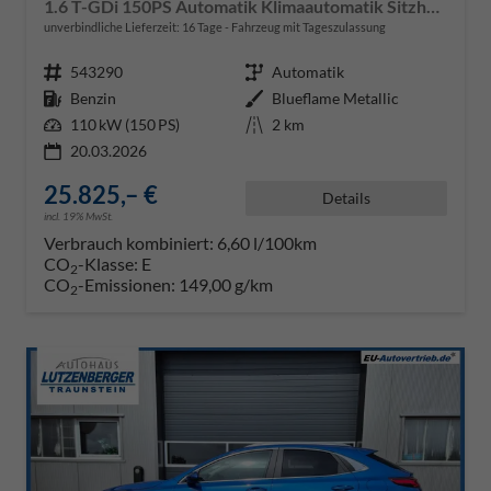
1.6 T-GDi 150PS Automatik Klimaautomatik Sitzheizung Lenkradheizung Navi PDC Rückf.Kamera abged.Scheiben Apple CarPlay Android Auto
unverbindliche Lieferzeit:
16 Tage
Fahrzeug mit Tageszulassung
Fahrzeugnr.
543290
Getriebe
Automatik
Kraftstoff
Benzin
Außenfarbe
Blueflame Metallic
Leistung
110 kW (150 PS)
Kilometerstand
2 km
20.03.2026
25.825,– €
Details
incl. 19% MwSt.
Verbrauch kombiniert:
6,60 l/100km
CO
-Klasse:
E
2
CO
-Emissionen:
149,00 g/km
2