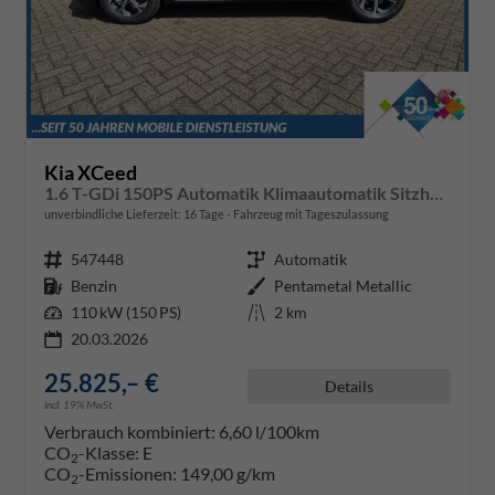
Kia XCeed
1.6 T-GDi 150PS Automatik Klimaautomatik Sitzheizung Lenkradheizung Navi PDC Rückf.Kamera abged.Scheiben Apple CarPlay Android Auto
unverbindliche Lieferzeit:
16 Tage
Fahrzeug mit Tageszulassung
Fahrzeugnr.
547448
Getriebe
Automatik
Kraftstoff
Benzin
Außenfarbe
Pentametal Metallic
Leistung
110 kW (150 PS)
Kilometerstand
2 km
20.03.2026
25.825,– €
Details
incl. 19% MwSt.
Verbrauch kombiniert:
6,60 l/100km
CO
-Klasse:
E
2
CO
-Emissionen:
149,00 g/km
2