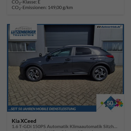
CO
-Klasse:
E
2
CO
-Emissionen:
149,00 g/km
2
Kia XCeed
1.6 T-GDi 150PS Automatik Klimaautomatik Sitzheizung Lenkradheizung Navi PDC Rückf.Kamera abged.Scheiben Apple CarPlay Android Auto