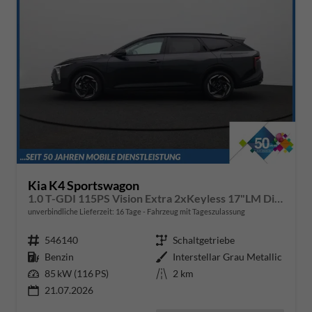
Kia K4 Sportswagon
1.0 T-GDI 115PS Vision Extra 2xKeyless 17"LM Digital Cockpit Klimaautomatik Sitzheizung Navi ACC PDC v+h Rückf.Kamera DAB Bluetooth Touchscreen Apple CarPlay Android Auto abged.Scheiben
unverbindliche Lieferzeit:
16 Tage
Fahrzeug mit Tageszulassung
Fahrzeugnr.
546140
Getriebe
Schaltgetriebe
Kraftstoff
Benzin
Außenfarbe
Interstellar Grau Metallic
Leistung
85 kW (116 PS)
Kilometerstand
2 km
21.07.2026