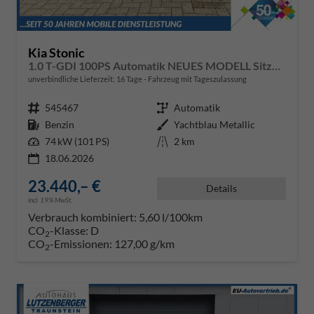
Kia Stonic
1.0 T-GDI 100PS Automatik NEUES MODELL Sitzheizung Lenkradheizung PDC v+h Rückf.Kamera Klima Bluetooth Touchscreen Apple CarPlay Android Auto Tempomat
unverbindliche Lieferzeit:
16 Tage
Fahrzeug mit Tageszulassung
Fahrzeugnr.
545467
Getriebe
Automatik
Kraftstoff
Benzin
Außenfarbe
Yachtblau Metallic
Leistung
74 kW (101 PS)
Kilometerstand
2 km
18.06.2026
23.440,– €
Details
incl. 19% MwSt.
Verbrauch kombiniert:
5,60 l/100km
CO
-Klasse:
D
2
CO
-Emissionen:
127,00 g/km
2