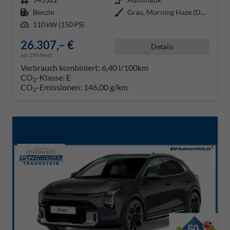
Kraftstoff
Benzin
Außenfarbe
Grau, Morning Haze (DM8)
Leistung
110 kW (150 PS)
26.307,– €
Details
incl. 19% MwSt.
Verbrauch kombiniert:
6,40 l/100km
CO
-Klasse:
E
2
CO
-Emissionen:
146,00 g/km
2