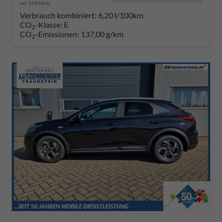
incl. 19% MwSt.
Verbrauch kombiniert:
6,20 l/100km
CO
-Klasse:
E
2
CO
-Emissionen:
137,00 g/km
2