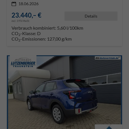
18.06.2026
23.440,– €
Details
incl. 19% MwSt.
Verbrauch kombiniert:
5,60 l/100km
CO
-Klasse:
D
2
CO
-Emissionen:
127,00 g/km
2