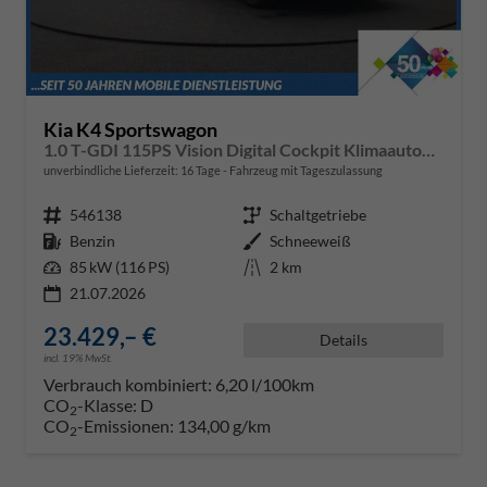
Kia K4 Sportswagon
1.0 T-GDI 115PS Vision Digital Cockpit Klimaautomatik Sitzheizung Navi ACC PDC v+h Rückf.Kamera DAB Bluetooth Touchscreen Apple CarPlay Android Auto 16"LM
unverbindliche Lieferzeit:
16 Tage
Fahrzeug mit Tageszulassung
Fahrzeugnr.
546138
Getriebe
Schaltgetriebe
Kraftstoff
Benzin
Außenfarbe
Schneeweiß
Leistung
85 kW (116 PS)
Kilometerstand
2 km
21.07.2026
23.429,– €
Details
incl. 19% MwSt.
Verbrauch kombiniert:
6,20 l/100km
CO
-Klasse:
D
2
CO
-Emissionen:
134,00 g/km
2