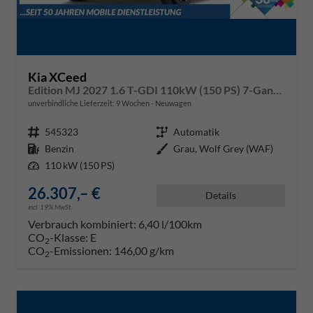
Kia XCeed
Edition MJ 2027 1.6 T-GDI 110kW (150 PS) 7-Gang DCT Automatikgetriebe
unverbindliche Lieferzeit:
9 Wochen
Neuwagen
Fahrzeugnr.
545323
Getriebe
Automatik
Kraftstoff
Benzin
Außenfarbe
Grau, Wolf Grey (WAF)
Leistung
110 kW (150 PS)
26.307,– €
Details
incl. 19% MwSt.
Verbrauch kombiniert:
6,40 l/100km
CO
-Klasse:
E
2
CO
-Emissionen:
146,00 g/km
2