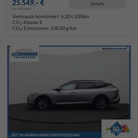
25.549,– €
Details
incl. 19% MwSt.
Verbrauch kombiniert:
6,20 l/100km
CO
-Klasse:
E
2
CO
-Emissionen:
138,00 g/km
2