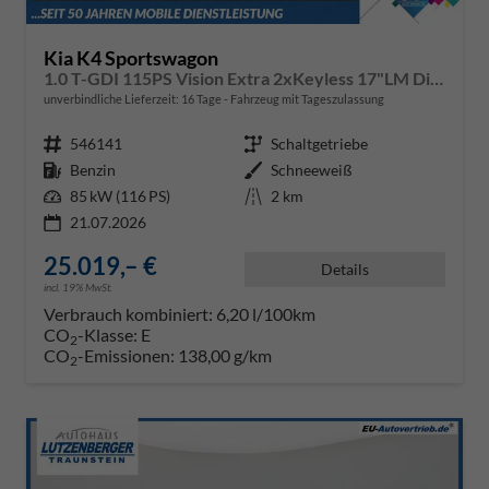
Kia K4 Sportswagon
1.0 T-GDI 115PS Vision Extra 2xKeyless 17"LM Digital Cockpit Klimaautomatik Sitzheizung Navi ACC PDC v+h Rückf.Kamera DAB Bluetooth Touchscreen Apple CarPlay Android Auto abged.Scheiben
unverbindliche Lieferzeit:
16 Tage
Fahrzeug mit Tageszulassung
Fahrzeugnr.
546141
Getriebe
Schaltgetriebe
Kraftstoff
Benzin
Außenfarbe
Schneeweiß
Leistung
85 kW (116 PS)
Kilometerstand
2 km
21.07.2026
25.019,– €
Details
incl. 19% MwSt.
Verbrauch kombiniert:
6,20 l/100km
CO
-Klasse:
E
2
CO
-Emissionen:
138,00 g/km
2