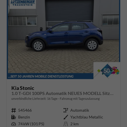
Kia Stonic
1.0 T-GDI 100PS Automatik NEUES MODELL Sitzheizung Lenkradheizung PDC v+h Rückf.Kamera Klima Bluetooth Touchscreen Apple CarPlay Android Auto Tempomat
unverbindliche Lieferzeit:
16 Tage
Fahrzeug mit Tageszulassung
Fahrzeugnr.
545466
Getriebe
Automatik
Kraftstoff
Benzin
Außenfarbe
Yachtblau Metallic
Leistung
74 kW (101 PS)
Kilometerstand
2 km