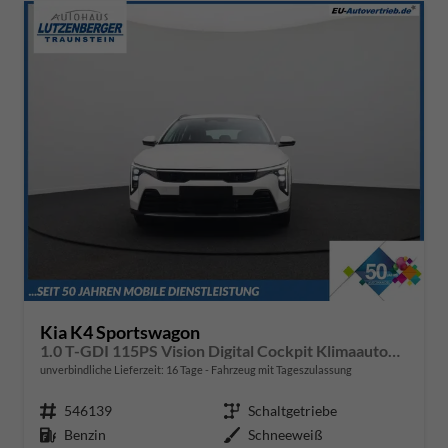
Kia K4 Sportswagon
1.0 T-GDI 115PS Vision Digital Cockpit Klimaautomatik Sitzheizung Navi ACC PDC v+h Rückf.Kamera DAB Bluetooth Touchscreen Apple CarPlay Android Auto 16"LM
unverbindliche Lieferzeit:
16 Tage
Fahrzeug mit Tageszulassung
Fahrzeugnr.
546139
Getriebe
Schaltgetriebe
Kraftstoff
Benzin
Außenfarbe
Schneeweiß