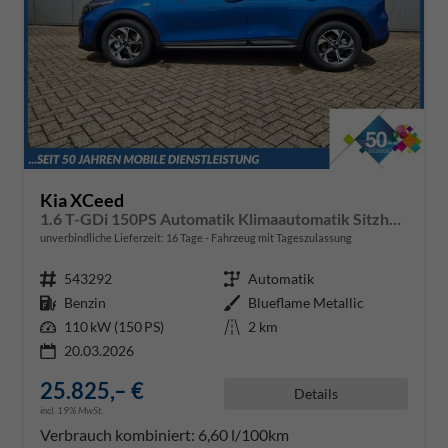
Kia XCeed
1.6 T-GDi 150PS Automatik Klimaautomatik Sitzheizung Lenkradheizung Navi PDC Rückf.Kamera abged.Scheiben Apple CarPlay Android Auto
unverbindliche Lieferzeit:
16 Tage
Fahrzeug mit Tageszulassung
Fahrzeugnr.
543292
Getriebe
Automatik
Kraftstoff
Benzin
Außenfarbe
Blueflame Metallic
Leistung
110 kW (150 PS)
Kilometerstand
2 km
20.03.2026
25.825,– €
Details
incl. 19% MwSt.
Verbrauch kombiniert:
6,60 l/100km