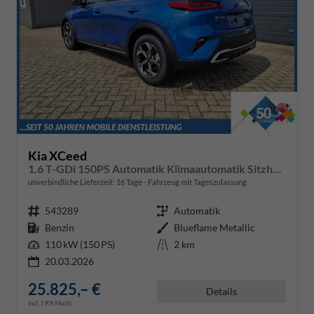
Kia XCeed
1.6 T-GDi 150PS Automatik Klimaautomatik Sitzheizung Lenkradheizung Navi PDC Rückf.Kamera abged.Scheiben Apple CarPlay Android Auto
unverbindliche Lieferzeit:
16 Tage
Fahrzeug mit Tageszulassung
Fahrzeugnr.
543289
Getriebe
Automatik
Kraftstoff
Benzin
Außenfarbe
Blueflame Metallic
Leistung
110 kW (150 PS)
Kilometerstand
2 km
20.03.2026
25.825,– €
Details
incl. 19% MwSt.