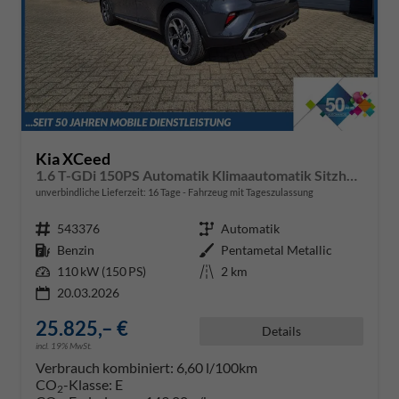
Kia XCeed
1.6 T-GDi 150PS Automatik Klimaautomatik Sitzheizung Lenkradheizung Navi PDC Rückf.Kamera abged.Scheiben Apple CarPlay Android Auto
unverbindliche Lieferzeit:
16 Tage
Fahrzeug mit Tageszulassung
Fahrzeugnr.
543376
Getriebe
Automatik
Kraftstoff
Benzin
Außenfarbe
Pentametal Metallic
Leistung
110 kW (150 PS)
Kilometerstand
2 km
20.03.2026
25.825,– €
Details
incl. 19% MwSt.
Verbrauch kombiniert:
6,60 l/100km
CO
-Klasse:
E
2