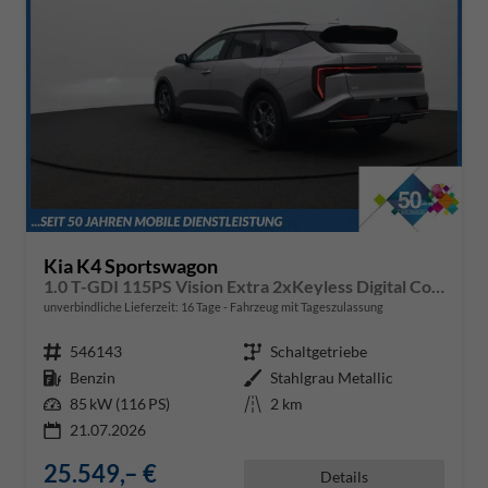
Kia K4 Sportswagon
1.0 T-GDI 115PS Vision Extra 2xKeyless Digital Cockpit Klimaautomatik Sitzheizung Navi ACC PDC v+h Rückf.Kamera DAB Bluetooth Touchscreen Apple CarPlay Android Auto abged.Scheiben 16"LM
unverbindliche Lieferzeit:
16 Tage
Fahrzeug mit Tageszulassung
Fahrzeugnr.
546143
Getriebe
Schaltgetriebe
Kraftstoff
Benzin
Außenfarbe
Stahlgrau Metallic
Leistung
85 kW (116 PS)
Kilometerstand
2 km
21.07.2026
25.549,– €
Details