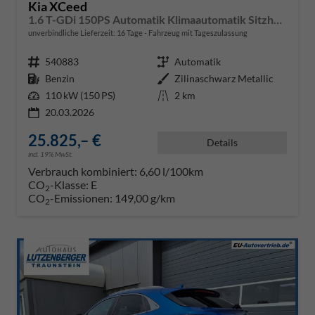
Kia XCeed
1.6 T-GDi 150PS Automatik Klimaautomatik Sitzheizung Lenkradheizung Navi PDC Rückf.Kamera abged.Scheiben Apple CarPlay Android Auto
unverbindliche Lieferzeit:
16 Tage
Fahrzeug mit Tageszulassung
Fahrzeugnr.
540883
Getriebe
Automatik
Kraftstoff
Benzin
Außenfarbe
Zilinaschwarz Metallic
Leistung
110 kW (150 PS)
Kilometerstand
2 km
20.03.2026
25.825,– €
Details
incl. 19% MwSt.
Verbrauch kombiniert:
6,60 l/100km
CO
-Klasse:
E
2
CO
-Emissionen:
149,00 g/km
2