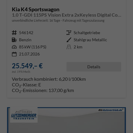
Kia K4 Sportswagon
1.0 T-GDI 115PS Vision Extra 2xKeyless Digital Cockpit Klimaautomatik Sitzheizung Navi ACC PDC v+h Rückf.Kamera DAB Bluetooth Touchscreen Apple CarPlay Android Auto abged.Scheiben 16"LM
unverbindliche Lieferzeit:
16 Tage
Fahrzeug mit Tageszulassung
Fahrzeugnr.
546142
Getriebe
Schaltgetriebe
Kraftstoff
Benzin
Außenfarbe
Stahlgrau Metallic
Leistung
85 kW (116 PS)
Kilometerstand
2 km
21.07.2026
25.549,– €
Details
incl. 19% MwSt.
Verbrauch kombiniert:
6,20 l/100km
CO
-Klasse:
E
2
CO
-Emissionen:
137,00 g/km
2