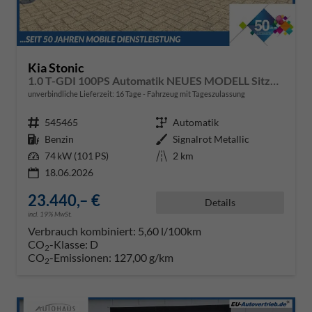
Kia Stonic
1.0 T-GDI 100PS Automatik NEUES MODELL Sitzheizung Lenkradheizung PDC v+h Rückf.Kamera Klima Bluetooth Touchscreen Apple CarPlay Android Auto Tempomat
unverbindliche Lieferzeit:
16 Tage
Fahrzeug mit Tageszulassung
Fahrzeugnr.
545465
Getriebe
Automatik
Kraftstoff
Benzin
Außenfarbe
Signalrot Metallic
Leistung
74 kW (101 PS)
Kilometerstand
2 km
18.06.2026
23.440,– €
Details
incl. 19% MwSt.
Verbrauch kombiniert:
5,60 l/100km
CO
-Klasse:
D
2
CO
-Emissionen:
127,00 g/km
2