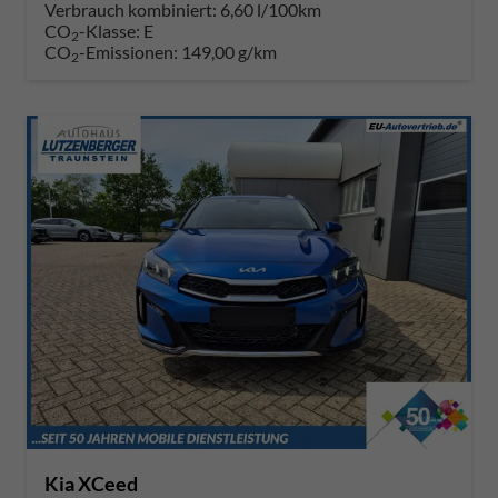
Verbrauch kombiniert:
6,60 l/100km
CO
-Klasse:
E
2
CO
-Emissionen:
149,00 g/km
2
Kia XCeed