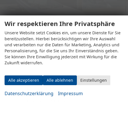
Eugen-Rosner-Str. 16
Wir respektieren Ihre Privatsphäre
83278 Traunstein
Unsere Website setzt Cookies ein, um unsere Dienste für Sie
bereitzustellen. Hierbei berücksichtigen wir Ihre Auswahl
Öffnungszeiten
und verarbeiten nur die Daten für Marketing, Analytics und
Personalisierung, für die Sie uns Ihr Einverständnis geben.
Sie können Ihre Einwilligung jederzeit mit Wirkung für die
Zukunft widerrufen.
Alle akzeptieren
Alle ablehnen
Einstellungen
Montag bis Mittwoch
Datenschutzerklärung
Impressum
10:00-19:00 Uhr
Donnerstag bis Freitag
14:00-20:00 Uhr
Samstag
09:00-14:00 Uhr
oder nach Vereinbarung