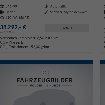
Fahrzeugnr.
546799
Getriebe
Automatik
Kraftstoff
Benzin
Außenfarbe
Schwarz, Mythosschwarz (0E)
Leistung
110 kW (150 PS)
38.292,– €
Details
incl. 19% MwSt.
Verbrauch kombiniert:
6,50 l/100km
CO
-Klasse:
E
2
CO
-Emissionen:
152,00 g/km
2