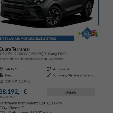
Cupra Terramar
1.5 eTSI 110kW (150 PS) 7-Gang DSG
unverbindliche Lieferzeit:
6 Wochen
Neuwagen
Fahrzeugnr.
546062
Getriebe
Automatik
Kraftstoff
Benzin
Außenfarbe
Schwarz, Mythosschwarz (0E)
Leistung
110 kW (150 PS)
38.192,– €
Details
incl. 19% MwSt.
Verbrauch kombiniert:
6,50 l/100km
CO
-Klasse:
E
2
CO
-Emissionen:
152,00 g/km