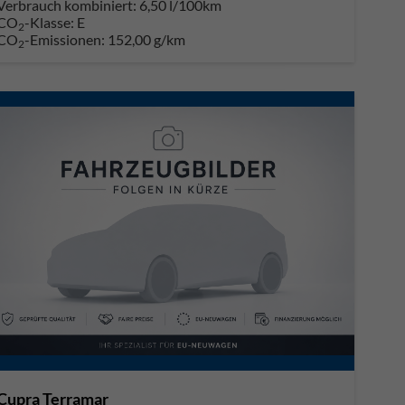
Verbrauch kombiniert:
6,50 l/100km
CO
-Klasse:
E
2
CO
-Emissionen:
152,00 g/km
2
Cupra Terramar