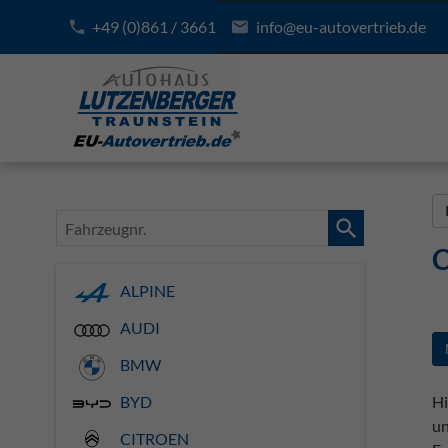
+49 (0)861 / 3661
info@eu-autovertrieb.de
Fahrzeugnr.
C
ALPINE
AUDI
BMW
Hi
BYD
un
CITROEN