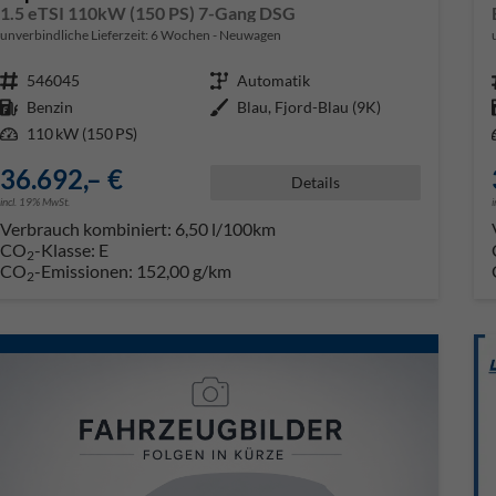
1.5 eTSI 110kW (150 PS) 7-Gang DSG
unverbindliche Lieferzeit:
6 Wochen
Neuwagen
Fahrzeugnr.
546045
Getriebe
Automatik
Kraftstoff
Benzin
Außenfarbe
Blau, Fjord-Blau (9K)
Leistung
110 kW (150 PS)
36.692,– €
Details
incl. 19% MwSt.
Verbrauch kombiniert:
6,50 l/100km
CO
-Klasse:
E
2
CO
-Emissionen:
152,00 g/km
2