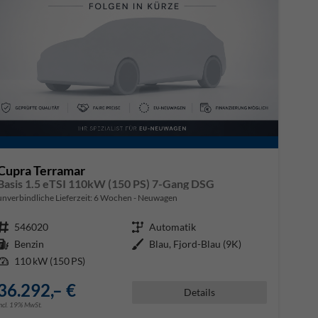
Cupra Terramar
Basis 1.5 eTSI 110kW (150 PS) 7-Gang DSG
unverbindliche Lieferzeit:
6 Wochen
Neuwagen
Fahrzeugnr.
546020
Getriebe
Automatik
Kraftstoff
Benzin
Außenfarbe
Blau, Fjord-Blau (9K)
Leistung
110 kW (150 PS)
36.292,– €
Details
incl. 19% MwSt.