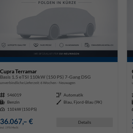
Cupra Terramar
Basis 1.5 eTSI 110kW (150 PS) 7-Gang DSG
unverbindliche Lieferzeit:
6 Wochen
Neuwagen
Fahrzeugnr.
546019
Getriebe
Automatik
Kraftstoff
Benzin
Außenfarbe
Blau, Fjord-Blau (9K)
Leistung
110 kW (150 PS)
36.067,– €
Details
incl. 19% MwSt.