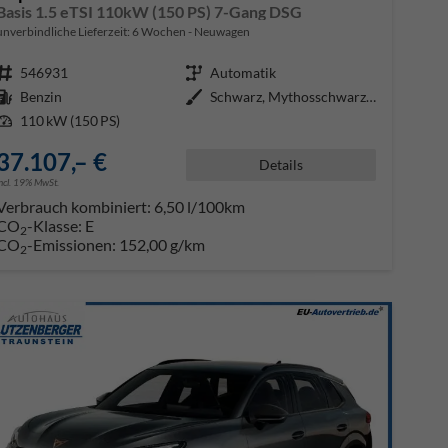
Basis 1.5 eTSI 110kW (150 PS) 7-Gang DSG
unverbindliche Lieferzeit:
6 Wochen
Neuwagen
Fahrzeugnr.
546931
Getriebe
Automatik
Kraftstoff
Benzin
Außenfarbe
Schwarz, Mythosschwarz (0E)
Leistung
110 kW (150 PS)
37.107,– €
Details
incl. 19% MwSt.
Verbrauch kombiniert:
6,50 l/100km
CO
-Klasse:
E
2
CO
-Emissionen:
152,00 g/km
2