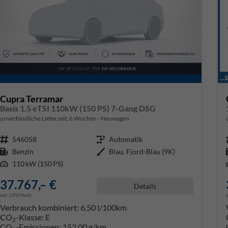
Cupra Terramar
Basis 1.5 eTSI 110kW (150 PS) 7-Gang DSG
unverbindliche Lieferzeit:
6 Wochen
Neuwagen
Fahrzeugnr.
546058
Getriebe
Automatik
Kraftstoff
Benzin
Außenfarbe
Blau, Fjord-Blau (9K)
Leistung
110 kW (150 PS)
37.767,– €
Details
incl. 19% MwSt.
Verbrauch kombiniert:
6,50 l/100km
CO
-Klasse:
E
2
CO
-Emissionen:
152,00 g/km