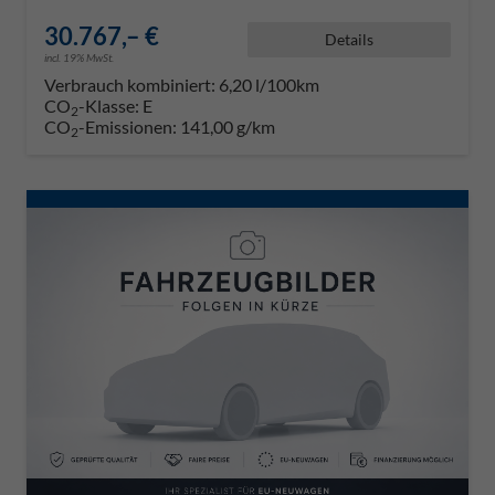
30.767,– €
Details
incl. 19% MwSt.
Verbrauch kombiniert:
6,20 l/100km
CO
-Klasse:
E
2
CO
-Emissionen:
141,00 g/km
2