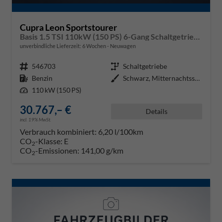
Cupra Leon Sportstourer
Basis 1.5 TSI 110kW (150 PS) 6-Gang Schaltgetriebe
unverbindliche Lieferzeit:
6 Wochen
Neuwagen
Fahrzeugnr.
546703
Getriebe
Schaltgetriebe
Kraftstoff
Benzin
Außenfarbe
Schwarz, Mitternachtsschwarz (0E
Leistung
110 kW (150 PS)
30.767,– €
Details
incl. 19% MwSt.
Verbrauch kombiniert:
6,20 l/100km
CO
-Klasse:
E
2
CO
-Emissionen:
141,00 g/km
2