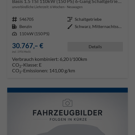
Basis 1.5 TSI 110kW (150 PS) 6-Gang Schaltgetriebe
unverbindliche Lieferzeit:
6 Wochen
Neuwagen
Fahrzeugnr.
546705
Getriebe
Schaltgetriebe
Kraftstoff
Benzin
Außenfarbe
Schwarz, Mitternachtsschwarz (0E
Leistung
110 kW (150 PS)
30.767,– €
Details
incl. 19% MwSt.
Verbrauch kombiniert:
6,20 l/100km
CO
-Klasse:
E
2
CO
-Emissionen:
141,00 g/km
2