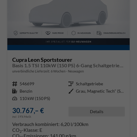
Cupra Leon Sportstourer
Basis 1.5 TSI 110kW (150 PS) 6-Gang Schaltgetriebe
unverbindliche Lieferzeit:
6 Wochen
Neuwagen
Fahrzeugnr.
546699
Getriebe
Schaltgetriebe
Kraftstoff
Benzin
Außenfarbe
Grau, Magnetic Tech" (S7)"
Leistung
110 kW (150 PS)
30.767,– €
Details
incl. 19% MwSt.
Verbrauch kombiniert:
6,20 l/100km
CO
-Klasse:
E
2
CO
-Emissionen:
141,00 g/km