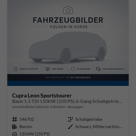
Cupra Leon Sportstourer
Basis 1.5 TSI 110kW (150 PS) 6-Gang Schaltgetriebe
unverbindliche Lieferzeit:
6 Wochen
Neuwagen
Fahrzeugnr.
546702
Getriebe
Schaltgetriebe
Kraftstoff
Benzin
Außenfarbe
Schwarz, Mitternachtsschwarz (0E
Leistung
110 kW (150 PS)