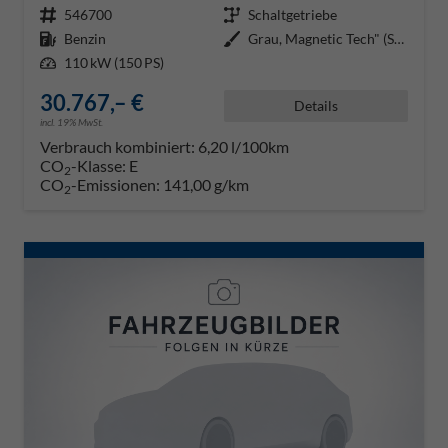
Fahrzeugnr.
546700
Getriebe
Schaltgetriebe
Kraftstoff
Benzin
Außenfarbe
Grau, Magnetic Tech" (S7)"
Leistung
110 kW (150 PS)
30.767,– €
Details
incl. 19% MwSt.
Verbrauch kombiniert:
6,20 l/100km
CO
-Klasse:
E
2
CO
-Emissionen:
141,00 g/km
2