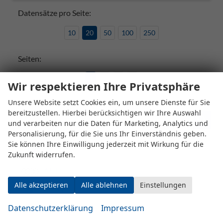
Datensätze pro Seite:
10
20
50
100
250
Seiten:
1
2
3
4
Wir respektieren Ihre Privatsphäre
Unsere Website setzt Cookies ein, um unsere Dienste für Sie
bereitzustellen. Hierbei berücksichtigen wir Ihre Auswahl
Fahrzeugnr.
und verarbeiten nur die Daten für Marketing, Analytics und
Personalisierung, für die Sie uns Ihr Einverständnis geben.
Sie können Ihre Einwilligung jederzeit mit Wirkung für die
ALPINE
Zukunft widerrufen.
AUDI
Alle akzeptieren
Alle ablehnen
Einstellungen
BMW
BYD
Datenschutzerklärung
Impressum