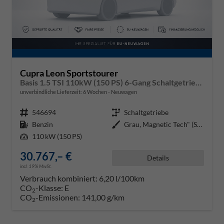
Cupra Leon Sportstourer
Basis 1.5 TSI 110kW (150 PS) 6-Gang Schaltgetriebe
unverbindliche Lieferzeit:
6 Wochen
Neuwagen
Fahrzeugnr.
546694
Getriebe
Schaltgetriebe
Kraftstoff
Benzin
Außenfarbe
Grau, Magnetic Tech" (S7)"
Leistung
110 kW (150 PS)
30.767,– €
Details
incl. 19% MwSt.
Verbrauch kombiniert:
6,20 l/100km
CO
-Klasse:
E
2
CO
-Emissionen:
141,00 g/km
2