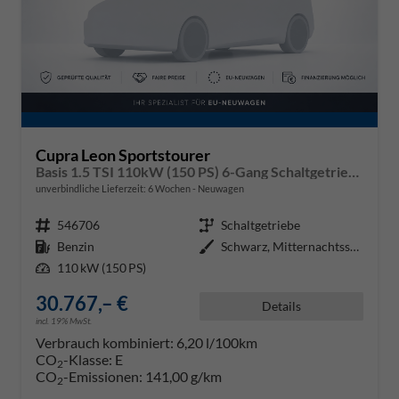
Cupra Leon Sportstourer
Basis 1.5 TSI 110kW (150 PS) 6-Gang Schaltgetriebe
unverbindliche Lieferzeit:
6 Wochen
Neuwagen
Fahrzeugnr.
546706
Getriebe
Schaltgetriebe
Kraftstoff
Benzin
Außenfarbe
Schwarz, Mitternachtsschwarz (0E
Leistung
110 kW (150 PS)
30.767,– €
Details
incl. 19% MwSt.
Verbrauch kombiniert:
6,20 l/100km
CO
-Klasse:
E
2
CO
-Emissionen:
141,00 g/km
2