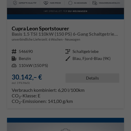
Cupra Leon Sportstourer
Basis 1.5 TSI 110kW (150 PS) 6-Gang Schaltgetriebe
unverbindliche Lieferzeit:
6 Wochen
Neuwagen
Fahrzeugnr.
546690
Getriebe
Schaltgetriebe
Kraftstoff
Benzin
Außenfarbe
Blau, Fjord-Blau (9K)
Leistung
110 kW (150 PS)
30.142,– €
Details
incl. 19% MwSt.
Verbrauch kombiniert:
6,20 l/100km
CO
-Klasse:
E
2
CO
-Emissionen:
141,00 g/km
2