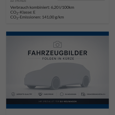
incl. 19% MwSt.
Verbrauch kombiniert:
6,20 l/100km
CO
-Klasse:
E
2
CO
-Emissionen:
141,00 g/km
2