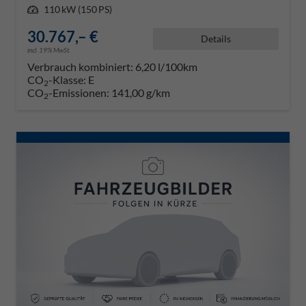
Leistung
110 kW (150 PS)
30.767,– €
Details
incl. 19% MwSt.
Verbrauch kombiniert:
6,20 l/100km
CO
-Klasse:
E
2
CO
-Emissionen:
141,00 g/km
2