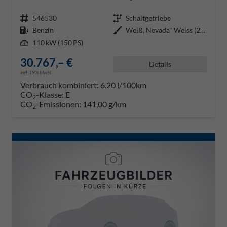
Fahrzeugnr.
546530
Getriebe
Schaltgetriebe
Kraftstoff
Benzin
Außenfarbe
Weiß, Nevada" Weiss (2Y)"
Leistung
110 kW (150 PS)
30.767,– €
Details
incl. 19% MwSt.
Verbrauch kombiniert:
6,20 l/100km
CO
-Klasse:
E
2
CO
-Emissionen:
141,00 g/km
2