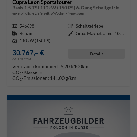
Cupra Leon Sportstourer
Basis 1.5 TSI 110kW (150 PS) 6-Gang Schaltgetriebe
unverbindliche Lieferzeit:
6 Wochen
Neuwagen
Fahrzeugnr.
546698
Getriebe
Schaltgetriebe
Kraftstoff
Benzin
Außenfarbe
Grau, Magnetic Tech" (S7)"
Leistung
110 kW (150 PS)
30.767,– €
Details
incl. 19% MwSt.
Verbrauch kombiniert:
6,20 l/100km
CO
-Klasse:
E
2
CO
-Emissionen:
141,00 g/km
2