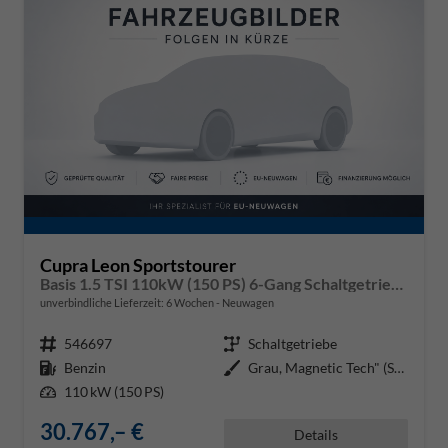
Cupra Leon Sportstourer
Basis 1.5 TSI 110kW (150 PS) 6-Gang Schaltgetriebe
unverbindliche Lieferzeit:
6 Wochen
Neuwagen
Fahrzeugnr.
546697
Getriebe
Schaltgetriebe
Kraftstoff
Benzin
Außenfarbe
Grau, Magnetic Tech" (S7)"
Leistung
110 kW (150 PS)
30.767,– €
Details