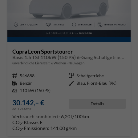
Cupra Leon Sportstourer
Basis 1.5 TSI 110kW (150 PS) 6-Gang Schaltgetriebe
unverbindliche Lieferzeit:
6 Wochen
Neuwagen
Fahrzeugnr.
546688
Getriebe
Schaltgetriebe
Kraftstoff
Benzin
Außenfarbe
Blau, Fjord-Blau (9K)
Leistung
110 kW (150 PS)
30.142,– €
Details
incl. 19% MwSt.
Verbrauch kombiniert:
6,20 l/100km
CO
-Klasse:
E
2
CO
-Emissionen:
141,00 g/km
2