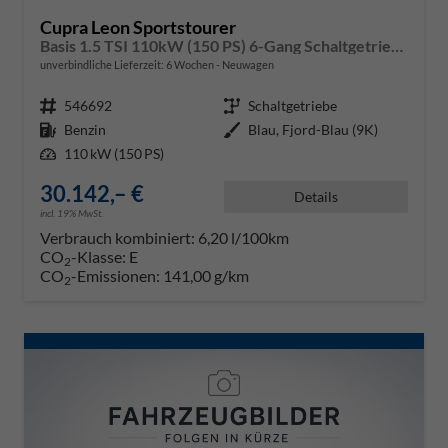
Cupra Leon Sportstourer
Basis 1.5 TSI 110kW (150 PS) 6-Gang Schaltgetriebe
unverbindliche Lieferzeit:
6 Wochen
Neuwagen
Fahrzeugnr.
546692
Getriebe
Schaltgetriebe
Kraftstoff
Benzin
Außenfarbe
Blau, Fjord-Blau (9K)
Leistung
110 kW (150 PS)
30.142,– €
Details
incl. 19% MwSt.
Verbrauch kombiniert:
6,20 l/100km
CO
-Klasse:
E
2
CO
-Emissionen:
141,00 g/km
2