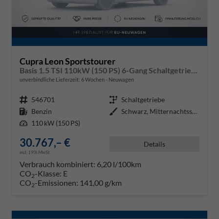
Cupra Leon Sportstourer
Basis 1.5 TSI 110kW (150 PS) 6-Gang Schaltgetriebe
unverbindliche Lieferzeit:
6 Wochen
Neuwagen
Fahrzeugnr.
546701
Getriebe
Schaltgetriebe
Kraftstoff
Benzin
Außenfarbe
Schwarz, Mitternachtsschwarz (0E
Leistung
110 kW (150 PS)
30.767,– €
Details
incl. 19% MwSt.
Verbrauch kombiniert:
6,20 l/100km
CO
-Klasse:
E
2
CO
-Emissionen:
141,00 g/km
2