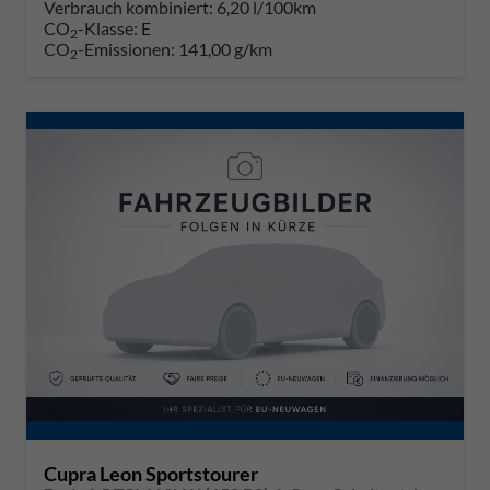
Verbrauch kombiniert:
6,20 l/100km
CO
-Klasse:
E
2
CO
-Emissionen:
141,00 g/km
2
Cupra Leon Sportstourer