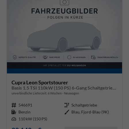
Cupra Leon Sportstourer
Basis 1.5 TSI 110kW (150 PS) 6-Gang Schaltgetriebe
unverbindliche Lieferzeit:
6 Wochen
Neuwagen
Fahrzeugnr.
546691
Getriebe
Schaltgetriebe
Kraftstoff
Benzin
Außenfarbe
Blau, Fjord-Blau (9K)
Leistung
110 kW (150 PS)