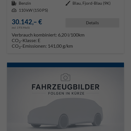
Kraftstoff
Benzin
Außenfarbe
Blau, Fjord-Blau (9K)
Leistung
110 kW (150 PS)
30.142,– €
Details
incl. 19% MwSt.
Verbrauch kombiniert:
6,20 l/100km
CO
-Klasse:
E
2
CO
-Emissionen:
141,00 g/km
2