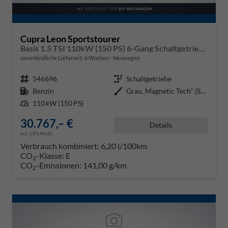
Cupra Leon Sportstourer
Basis 1.5 TSI 110kW (150 PS) 6-Gang Schaltgetriebe
unverbindliche Lieferzeit:
6 Wochen
Neuwagen
Fahrzeugnr.
546696
Getriebe
Schaltgetriebe
Kraftstoff
Benzin
Außenfarbe
Grau, Magnetic Tech" (S7)"
Leistung
110 kW (150 PS)
30.767,– €
Details
incl. 19% MwSt.
Verbrauch kombiniert:
6,20 l/100km
CO
-Klasse:
E
2
CO
-Emissionen:
141,00 g/km
2