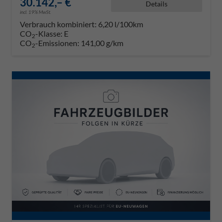
30.142,– €
Details
incl. 19% MwSt.
Verbrauch kombiniert:
6,20 l/100km
CO
-Klasse:
E
2
CO
-Emissionen:
141,00 g/km
2