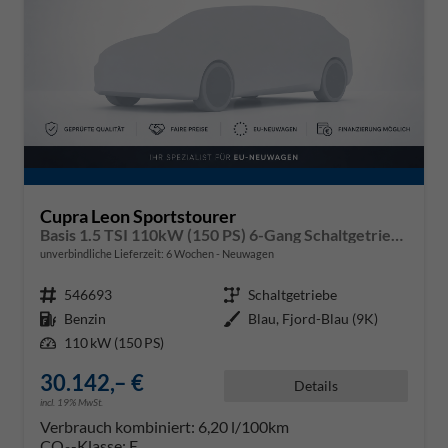
Cupra Leon Sportstourer
Basis 1.5 TSI 110kW (150 PS) 6-Gang Schaltgetriebe
unverbindliche Lieferzeit:
6 Wochen
Neuwagen
Fahrzeugnr.
546693
Getriebe
Schaltgetriebe
Kraftstoff
Benzin
Außenfarbe
Blau, Fjord-Blau (9K)
Leistung
110 kW (150 PS)
30.142,– €
Details
incl. 19% MwSt.
Verbrauch kombiniert:
6,20 l/100km
CO
-Klasse:
E