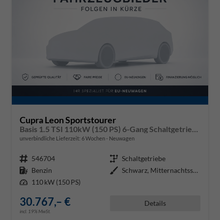
Cupra Leon Sportstourer
Basis 1.5 TSI 110kW (150 PS) 6-Gang Schaltgetriebe
unverbindliche Lieferzeit:
6 Wochen
Neuwagen
Fahrzeugnr.
546704
Getriebe
Schaltgetriebe
Kraftstoff
Benzin
Außenfarbe
Schwarz, Mitternachtsschwarz (0E
Leistung
110 kW (150 PS)
30.767,– €
Details
incl. 19% MwSt.