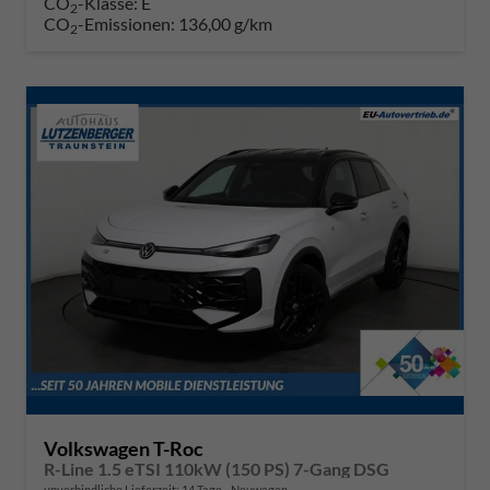
CO
-Klasse:
E
2
CO
-Emissionen:
136,00 g/km
2
Volkswagen T-Roc
R-Line 1.5 eTSI 110kW (150 PS) 7-Gang DSG
unverbindliche Lieferzeit:
14 Tage
Neuwagen