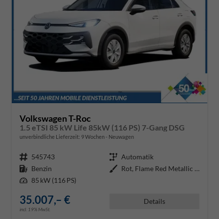
Volkswagen T-Roc
1.5 eTSI 85 kW Life 85kW (116 PS) 7-Gang DSG
unverbindliche Lieferzeit:
9 Wochen
Neuwagen
Fahrzeugnr.
545743
Getriebe
Automatik
Kraftstoff
Benzin
Außenfarbe
Rot, Flame Red Metallic (H5)
Leistung
85 kW (116 PS)
35.007,– €
Details
incl. 19% MwSt.