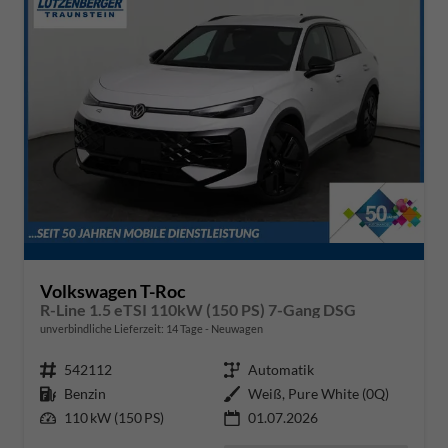
Volkswagen T-Roc
R-Line 1.5 eTSI 110kW (150 PS) 7-Gang DSG
unverbindliche Lieferzeit:
14 Tage
Neuwagen
Fahrzeugnr.
542112
Getriebe
Automatik
Kraftstoff
Benzin
Außenfarbe
Weiß, Pure White (0Q)
Leistung
110 kW (150 PS)
01.07.2026