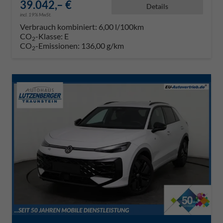
39.042,– €
Details
incl. 19% MwSt.
Verbrauch kombiniert:
6,00 l/100km
CO
-Klasse:
E
2
CO
-Emissionen:
136,00 g/km
2