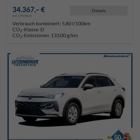
34.367,– €
Details
incl. 19% MwSt.
Verbrauch kombiniert:
5,80 l/100km
CO
-Klasse:
D
2
CO
-Emissionen:
133,00 g/km
2