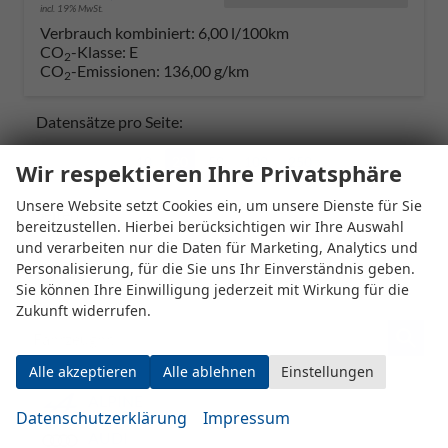
incl. 19% MwSt.
Verbrauch kombiniert:
6,00 l/100km
CO
-Klasse:
E
2
CO
-Emissionen:
136,00 g/km
2
Datensätze pro Seite:
10
20
50
100
250
Wir respektieren Ihre Privatsphäre
Unsere Website setzt Cookies ein, um unsere Dienste für Sie
Seiten:
bereitzustellen. Hierbei berücksichtigen wir Ihre Auswahl
und verarbeiten nur die Daten für Marketing, Analytics und
1
2
Personalisierung, für die Sie uns Ihr Einverständnis geben.
Sie können Ihre Einwilligung jederzeit mit Wirkung für die
Zukunft widerrufen.
Fahrzeugnr.
Alle akzeptieren
Alle ablehnen
Einstellungen
ALPINE
Datenschutzerklärung
Impressum
AUDI