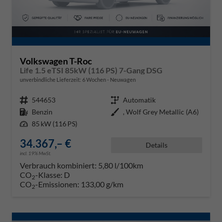
Volkswagen T-Roc
Life 1.5 eTSI 85kW (116 PS) 7-Gang DSG
unverbindliche Lieferzeit:
6 Wochen
Neuwagen
Fahrzeugnr.
544653
Getriebe
Automatik
Kraftstoff
Benzin
Außenfarbe
, Wolf Grey Metallic (A6)
Leistung
85 kW (116 PS)
34.367,– €
Details
incl. 19% MwSt.
Verbrauch kombiniert:
5,80 l/100km
CO
-Klasse:
D
2
CO
-Emissionen:
133,00 g/km
2