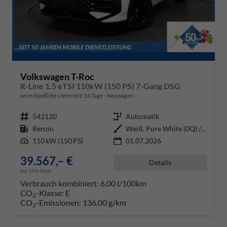
Volkswagen T-Roc
R-Line 1.5 eTSI 110kW (150 PS) 7-Gang DSG
unverbindliche Lieferzeit:
14 Tage
Neuwagen
Fahrzeugnr.
542120
Getriebe
Automatik
Kraftstoff
Benzin
Außenfarbe
Weiß, Pure White (0Q) / Dach Sc
Leistung
110 kW (150 PS)
01.07.2026
39.567,– €
Details
incl. 19% MwSt.
Verbrauch kombiniert:
6,00 l/100km
CO
-Klasse:
E
2
CO
-Emissionen:
136,00 g/km
2