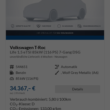
Volkswagen T-Roc
Life 1.5 eTSI 85kW (116 PS) 7-Gang DSG
unverbindliche Lieferzeit:
6 Wochen
Neuwagen
Fahrzeugnr.
544651
Getriebe
Automatik
Kraftstoff
Benzin
Außenfarbe
, Wolf Grey Metallic (A6)
Leistung
85 kW (116 PS)
34.367,– €
Details
incl. 19% MwSt.
Verbrauch kombiniert:
5,80 l/100km
CO
-Klasse:
D
2
CO
-Emissionen:
133,00 g/km
2