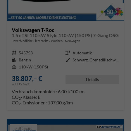
Volkswagen T-Roc
1.5 eTSI 110 kW Style 110kW (150 PS) 7-Gang DSG
unverbindliche Lieferzeit:
9 Wochen
Neuwagen
Fahrzeugnr.
545753
Getriebe
Automatik
Kraftstoff
Benzin
Außenfarbe
Schwarz, Grenadillschwarz Metall
Leistung
110 kW (150 PS)
38.807,– €
Details
incl. 19% MwSt.
Verbrauch kombiniert:
6,00 l/100km
CO
-Klasse:
E
2
CO
-Emissionen:
137,00 g/km
2