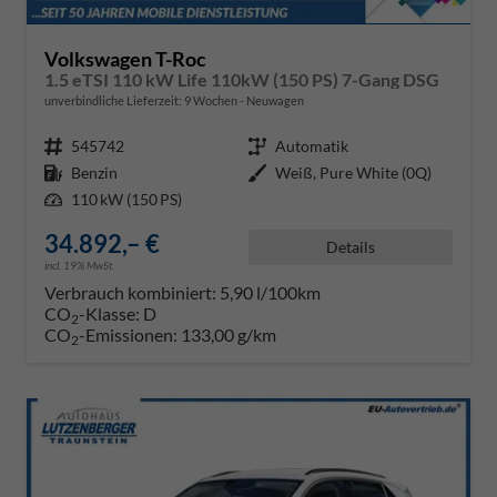
Volkswagen T-Roc
1.5 eTSI 110 kW Life 110kW (150 PS) 7-Gang DSG
unverbindliche Lieferzeit:
9 Wochen
Neuwagen
Fahrzeugnr.
545742
Getriebe
Automatik
Kraftstoff
Benzin
Außenfarbe
Weiß, Pure White (0Q)
Leistung
110 kW (150 PS)
34.892,– €
Details
incl. 19% MwSt.
Verbrauch kombiniert:
5,90 l/100km
CO
-Klasse:
D
2
CO
-Emissionen:
133,00 g/km
2