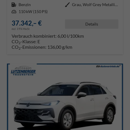
Kraftstoff
Benzin
Außenfarbe
Grau, Wolf Grey Metallic (A6)
Leistung
110 kW (150 PS)
37.342,– €
Details
incl. 19% MwSt.
Verbrauch kombiniert:
6,00 l/100km
CO
-Klasse:
E
2
CO
-Emissionen:
136,00 g/km
2