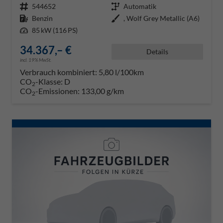
Fahrzeugnr.
544652
Getriebe
Automatik
Kraftstoff
Benzin
Außenfarbe
, Wolf Grey Metallic (A6)
Leistung
85 kW (116 PS)
34.367,– €
Details
incl. 19% MwSt.
Verbrauch kombiniert:
5,80 l/100km
CO
-Klasse:
D
2
CO
-Emissionen:
133,00 g/km
2