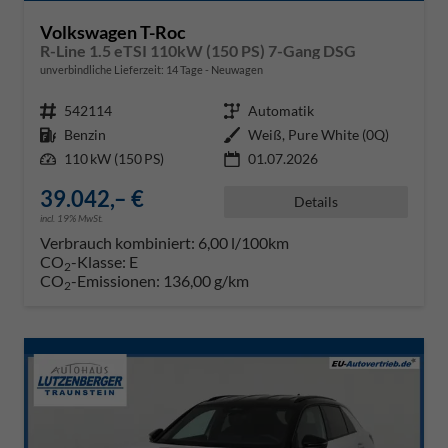
Volkswagen T-Roc
R-Line 1.5 eTSI 110kW (150 PS) 7-Gang DSG
unverbindliche Lieferzeit:
14 Tage
Neuwagen
Fahrzeugnr.
542114
Getriebe
Automatik
Kraftstoff
Benzin
Außenfarbe
Weiß, Pure White (0Q)
Leistung
110 kW (150 PS)
01.07.2026
39.042,– €
Details
incl. 19% MwSt.
Verbrauch kombiniert:
6,00 l/100km
CO
-Klasse:
E
2
CO
-Emissionen:
136,00 g/km
2