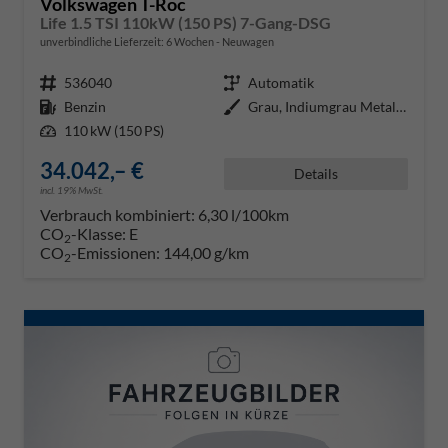
Volkswagen T-Roc
Life 1.5 TSI 110kW (150 PS) 7-Gang-DSG
unverbindliche Lieferzeit:
6 Wochen
Neuwagen
Fahrzeugnr.
536040
Getriebe
Automatik
Kraftstoff
Benzin
Außenfarbe
Grau, Indiumgrau Metallic (X3)
Leistung
110 kW (150 PS)
34.042,– €
Details
incl. 19% MwSt.
Verbrauch kombiniert:
6,30 l/100km
CO
-Klasse:
E
2
CO
-Emissionen:
144,00 g/km
2