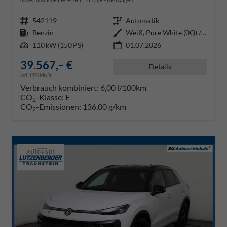
Fahrzeugnr.
542119
Getriebe
Automatik
Kraftstoff
Benzin
Außenfarbe
Weiß, Pure White (0Q) / Dach Sc
Leistung
110 kW (150 PS)
01.07.2026
39.567,– €
Details
incl. 19% MwSt.
Verbrauch kombiniert:
6,00 l/100km
CO
-Klasse:
E
2
CO
-Emissionen:
136,00 g/km
2