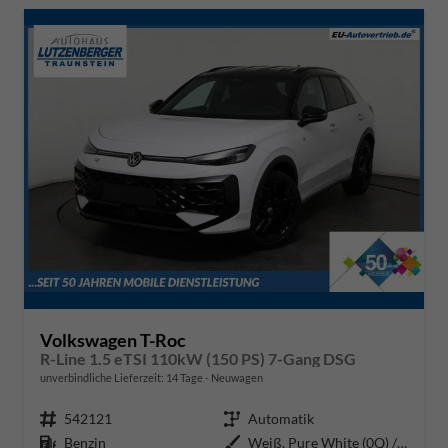
Volkswagen T-Roc
R-Line 1.5 eTSI 110kW (150 PS) 7-Gang DSG
unverbindliche Lieferzeit:
14 Tage
Neuwagen
Fahrzeugnr.
542121
Getriebe
Automatik
Kraftstoff
Benzin
Außenfarbe
Weiß, Pure White (0Q) / Dach Sc