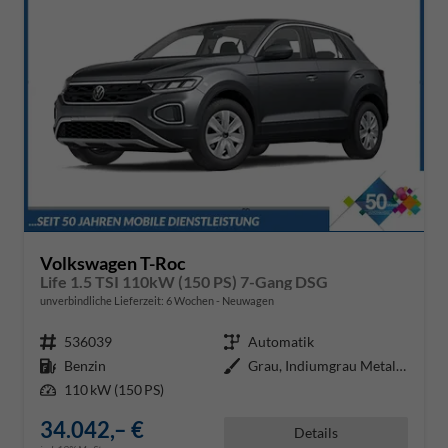
Volkswagen T-Roc
Life 1.5 TSI 110kW (150 PS) 7-Gang DSG
unverbindliche Lieferzeit:
6 Wochen
Neuwagen
Fahrzeugnr.
536039
Getriebe
Automatik
Kraftstoff
Benzin
Außenfarbe
Grau, Indiumgrau Metallic (X3)
Leistung
110 kW (150 PS)
34.042,– €
Details