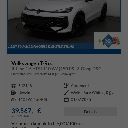
Volkswagen T-Roc
R-Line 1.5 eTSI 110kW (150 PS) 7-Gang DSG
unverbindliche Lieferzeit:
14 Tage
Neuwagen
Fahrzeugnr.
542118
Getriebe
Automatik
Kraftstoff
Benzin
Außenfarbe
Weiß, Pure White (0Q) / Dach Sc
Leistung
110 kW (150 PS)
01.07.2026
39.567,– €
Details
incl. 19% MwSt.
Verbrauch kombiniert:
6,00 l/100km