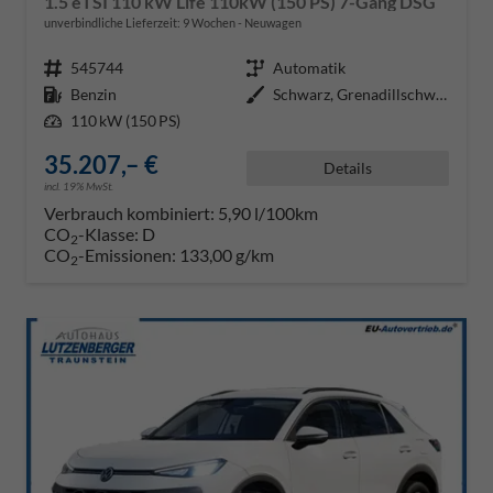
1.5 eTSI 110 kW Life 110kW (150 PS) 7-Gang DSG
unverbindliche Lieferzeit:
9 Wochen
Neuwagen
Fahrzeugnr.
545744
Getriebe
Automatik
Kraftstoff
Benzin
Außenfarbe
Schwarz, Grenadillschwarz Metall
Leistung
110 kW (150 PS)
35.207,– €
Details
incl. 19% MwSt.
Verbrauch kombiniert:
5,90 l/100km
CO
-Klasse:
D
2
CO
-Emissionen:
133,00 g/km
2