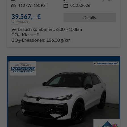
Leistung
110 kW (150 PS)
01.07.2026
39.567,– €
Details
incl. 19% MwSt.
Verbrauch kombiniert:
6,00 l/100km
CO
-Klasse:
E
2
CO
-Emissionen:
136,00 g/km
2