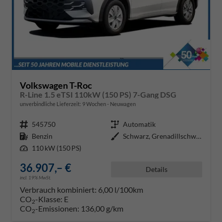
Volkswagen T-Roc
R-Line 1.5 eTSI 110kW (150 PS) 7-Gang DSG
unverbindliche Lieferzeit:
9 Wochen
Neuwagen
Fahrzeugnr.
545750
Getriebe
Automatik
Kraftstoff
Benzin
Außenfarbe
Schwarz, Grenadillschwarz Metall
Leistung
110 kW (150 PS)
36.907,– €
Details
incl. 19% MwSt.
Verbrauch kombiniert:
6,00 l/100km
CO
-Klasse:
E
2
CO
-Emissionen:
136,00 g/km
2