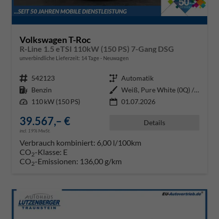
Volkswagen T-Roc
R-Line 1.5 eTSI 110kW (150 PS) 7-Gang DSG
unverbindliche Lieferzeit:
14 Tage
Neuwagen
Fahrzeugnr.
542123
Getriebe
Automatik
Kraftstoff
Benzin
Außenfarbe
Weiß, Pure White (0Q) / Dach Sc
Leistung
110 kW (150 PS)
01.07.2026
39.567,– €
Details
incl. 19% MwSt.
Verbrauch kombiniert:
6,00 l/100km
CO
-Klasse:
E
2
CO
-Emissionen:
136,00 g/km
2