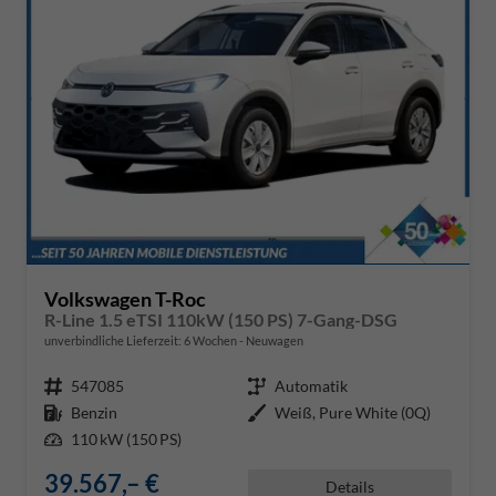
Volkswagen T-Roc
R-Line 1.5 eTSI 110kW (150 PS) 7-Gang-DSG
unverbindliche Lieferzeit:
6 Wochen
Neuwagen
Fahrzeugnr.
547085
Getriebe
Automatik
Kraftstoff
Benzin
Außenfarbe
Weiß, Pure White (0Q)
Leistung
110 kW (150 PS)
39.567,– €
Details