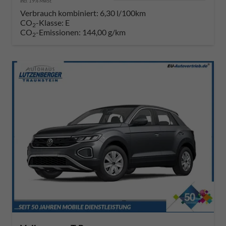
incl. 19% MwSt.
Verbrauch kombiniert:
6,30 l/100km
CO
-Klasse:
E
2
CO
-Emissionen:
144,00 g/km
2