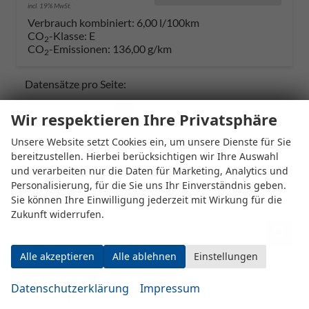
incl. 19% MwSt.
Verbrauch kombiniert:
6,00 l/100km
CO
-Klasse:
E
2
CO
-Emissionen:
136,00 g/km
2
Datensätze pro Seite:
10
20
50
100
250
Wir respektieren Ihre Privatsphäre
Unsere Website setzt Cookies ein, um unsere Dienste für Sie
Seiten:
bereitzustellen. Hierbei berücksichtigen wir Ihre Auswahl
und verarbeiten nur die Daten für Marketing, Analytics und
1
2
Personalisierung, für die Sie uns Ihr Einverständnis geben.
Sie können Ihre Einwilligung jederzeit mit Wirkung für die
Zukunft widerrufen.
Fahrzeugnr.
Alle akzeptieren
Alle ablehnen
Einstellungen
ALPINE
Datenschutzerklärung
Impressum
AUDI