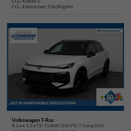
CO
-Klasse:
E
2
CO
-Emissionen:
136,00 g/km
2
Volkswagen T-Roc
R-Line 1.5 eTSI 110kW (150 PS) 7-Gang DSG
unverbindliche Lieferzeit:
14 Tage
Neuwagen