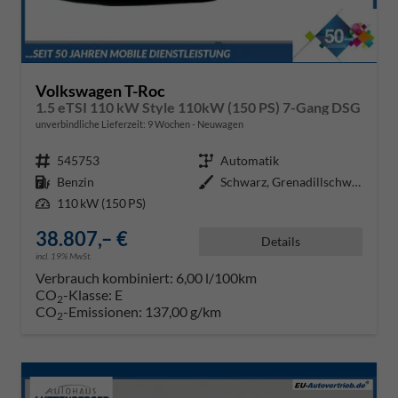
Volkswagen T-Roc
1.5 eTSI 110 kW Style 110kW (150 PS) 7-Gang DSG
unverbindliche Lieferzeit:
9 Wochen
Neuwagen
Fahrzeugnr.
545753
Getriebe
Automatik
Kraftstoff
Benzin
Außenfarbe
Schwarz, Grenadillschwarz Metall
Leistung
110 kW (150 PS)
38.807,– €
Details
incl. 19% MwSt.
Verbrauch kombiniert:
6,00 l/100km
CO
-Klasse:
E
2
CO
-Emissionen:
137,00 g/km
2