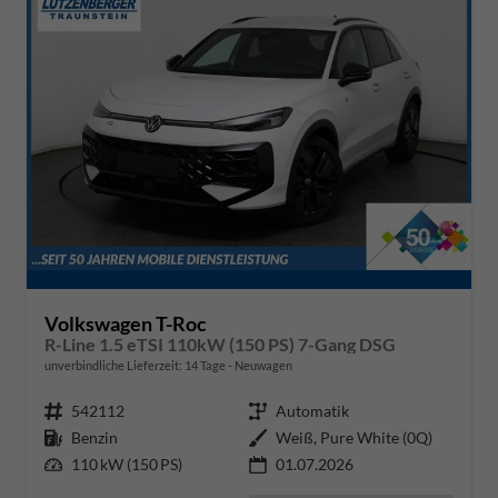
Volkswagen T-Roc
R-Line 1.5 eTSI 110kW (150 PS) 7-Gang DSG
unverbindliche Lieferzeit:
14 Tage
Neuwagen
Fahrzeugnr.
542112
Getriebe
Automatik
Kraftstoff
Benzin
Außenfarbe
Weiß, Pure White (0Q)
Leistung
110 kW (150 PS)
01.07.2026