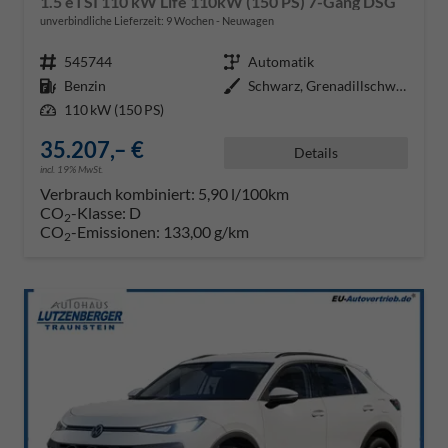
1.5 eTSI 110 kW Life 110kW (150 PS) 7-Gang DSG
unverbindliche Lieferzeit:
9 Wochen
Neuwagen
Fahrzeugnr.
545744
Getriebe
Automatik
Kraftstoff
Benzin
Außenfarbe
Schwarz, Grenadillschwarz Metall
Leistung
110 kW (150 PS)
35.207,– €
Details
incl. 19% MwSt.
Verbrauch kombiniert:
5,90 l/100km
CO
-Klasse:
D
2
CO
-Emissionen:
133,00 g/km
2