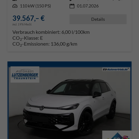
Leistung
110 kW (150 PS)
01.07.2026
39.567,– €
Details
incl. 19% MwSt.
Verbrauch kombiniert:
6,00 l/100km
CO
-Klasse:
E
2
CO
-Emissionen:
136,00 g/km
2