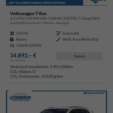
Volkswagen T-Roc
1.5 eTSI 110 kW Life 110kW (150 PS) 7-Gang DSG
unverbindliche Lieferzeit:
9 Wochen
Neuwagen
Fahrzeugnr.
545742
Getriebe
Automatik
Kraftstoff
Benzin
Außenfarbe
Weiß, Pure White (0Q)
Leistung
110 kW (150 PS)
34.892,– €
Details
incl. 19% MwSt.
Verbrauch kombiniert:
5,90 l/100km
CO
-Klasse:
D
2
CO
-Emissionen:
133,00 g/km
2