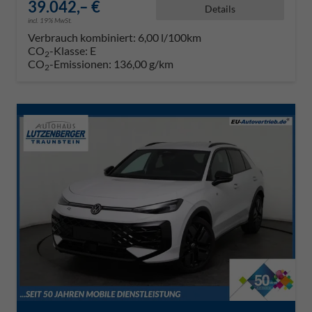
39.042,– €
Details
incl. 19% MwSt.
Verbrauch kombiniert:
6,00 l/100km
CO
-Klasse:
E
2
CO
-Emissionen:
136,00 g/km
2