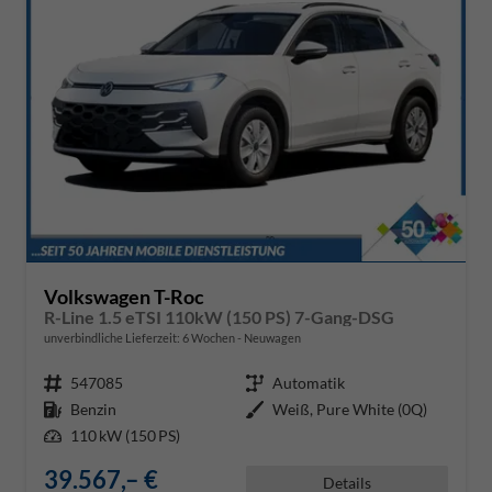
Volkswagen T-Roc
R-Line 1.5 eTSI 110kW (150 PS) 7-Gang-DSG
unverbindliche Lieferzeit:
6 Wochen
Neuwagen
Fahrzeugnr.
547085
Getriebe
Automatik
Kraftstoff
Benzin
Außenfarbe
Weiß, Pure White (0Q)
Leistung
110 kW (150 PS)
39.567,– €
Details