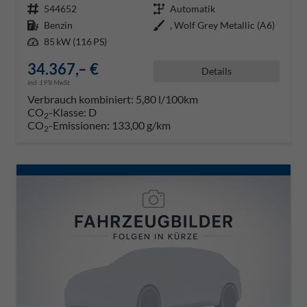
Fahrzeugnr.
544652
Getriebe
Automatik
Kraftstoff
Benzin
Außenfarbe
, Wolf Grey Metallic (A6)
Leistung
85 kW (116 PS)
34.367,– €
Details
incl. 19% MwSt.
Verbrauch kombiniert:
5,80 l/100km
CO
-Klasse:
D
2
CO
-Emissionen:
133,00 g/km
2