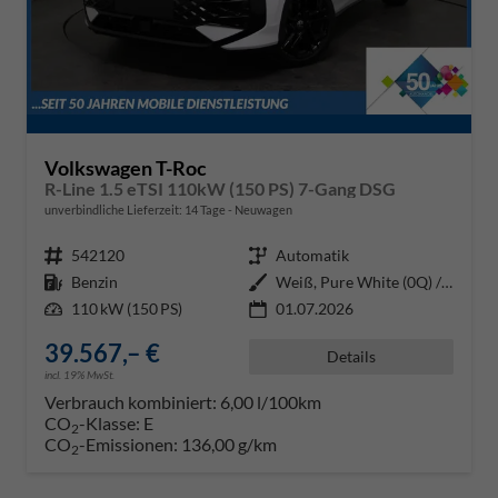
Volkswagen T-Roc
R-Line 1.5 eTSI 110kW (150 PS) 7-Gang DSG
unverbindliche Lieferzeit:
14 Tage
Neuwagen
Fahrzeugnr.
542120
Getriebe
Automatik
Kraftstoff
Benzin
Außenfarbe
Weiß, Pure White (0Q) / Dach Sc
Leistung
110 kW (150 PS)
01.07.2026
39.567,– €
Details
incl. 19% MwSt.
Verbrauch kombiniert:
6,00 l/100km
CO
-Klasse:
E
2
CO
-Emissionen:
136,00 g/km
2