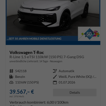
Volkswagen T-Roc
R-Line 1.5 eTSI 110kW (150 PS) 7-Gang DSG
unverbindliche Lieferzeit:
14 Tage
Neuwagen
Fahrzeugnr.
542118
Getriebe
Automatik
Kraftstoff
Benzin
Außenfarbe
Weiß, Pure White (0Q) / Dach Sc
Leistung
110 kW (150 PS)
01.07.2026
39.567,– €
Details
incl. 19% MwSt.
Verbrauch kombiniert:
6,00 l/100km