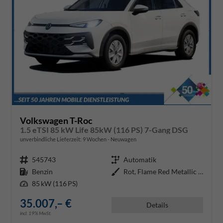
Volkswagen T-Roc
1.5 eTSI 85 kW Life 85kW (116 PS) 7-Gang DSG
unverbindliche Lieferzeit:
9 Wochen
Neuwagen
Fahrzeugnr.
545743
Getriebe
Automatik
Kraftstoff
Benzin
Außenfarbe
Rot, Flame Red Metallic (H5)
Leistung
85 kW (116 PS)
35.007,– €
Details
incl. 19% MwSt.