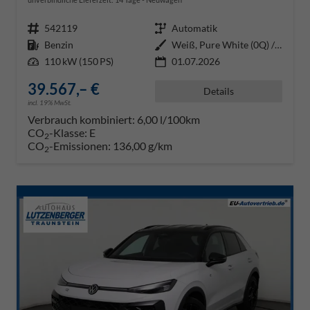
Fahrzeugnr.
542119
Getriebe
Automatik
Kraftstoff
Benzin
Außenfarbe
Weiß, Pure White (0Q) / Dach Sc
Leistung
110 kW (150 PS)
01.07.2026
39.567,– €
Details
incl. 19% MwSt.
Verbrauch kombiniert:
6,00 l/100km
CO
-Klasse:
E
2
CO
-Emissionen:
136,00 g/km
2