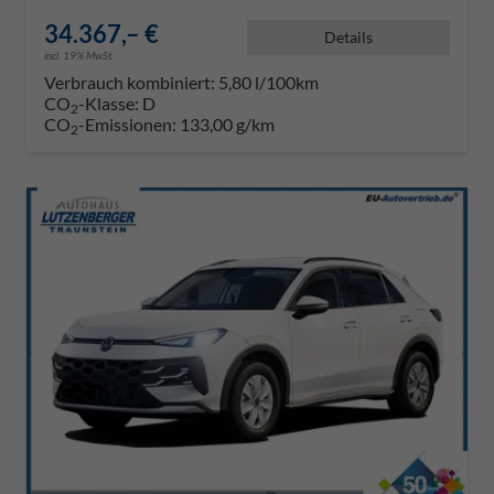
34.367,– €
Details
incl. 19% MwSt.
Verbrauch kombiniert:
5,80 l/100km
CO
-Klasse:
D
2
CO
-Emissionen:
133,00 g/km
2