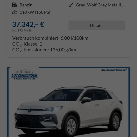
Kraftstoff
Benzin
Außenfarbe
Grau, Wolf Grey Metallic (A6)
Leistung
110 kW (150 PS)
37.342,– €
Details
incl. 19% MwSt.
Verbrauch kombiniert:
6,00 l/100km
CO
-Klasse:
E
2
CO
-Emissionen:
136,00 g/km
2