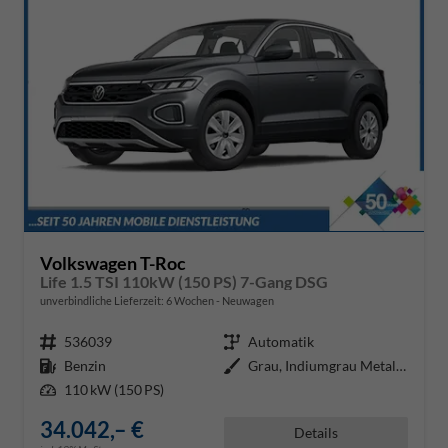
Volkswagen T-Roc
Life 1.5 TSI 110kW (150 PS) 7-Gang DSG
unverbindliche Lieferzeit:
6 Wochen
Neuwagen
Fahrzeugnr.
536039
Getriebe
Automatik
Kraftstoff
Benzin
Außenfarbe
Grau, Indiumgrau Metallic (X3)
Leistung
110 kW (150 PS)
34.042,– €
Details