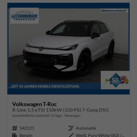
Volkswagen T-Roc
R-Line 1.5 eTSI 110kW (150 PS) 7-Gang DSG
unverbindliche Lieferzeit:
14 Tage
Neuwagen
Fahrzeugnr.
542121
Getriebe
Automatik
Kraftstoff
Benzin
Außenfarbe
Weiß, Pure White (0Q) / Dach Sc