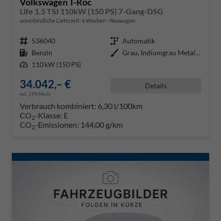
Volkswagen T-Roc
Life 1.5 TSI 110kW (150 PS) 7-Gang-DSG
unverbindliche Lieferzeit:
6 Wochen
Neuwagen
Fahrzeugnr.
536040
Getriebe
Automatik
Kraftstoff
Benzin
Außenfarbe
Grau, Indiumgrau Metallic (X3)
Leistung
110 kW (150 PS)
34.042,– €
Details
incl. 19% MwSt.
Verbrauch kombiniert:
6,30 l/100km
CO
-Klasse:
E
2
CO
-Emissionen:
144,00 g/km
2