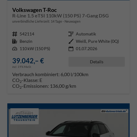
Volkswagen T-Roc
R-Line 1.5 eTSI 110kW (150 PS) 7-Gang DSG
unverbindliche Lieferzeit:
14 Tage
Neuwagen
Fahrzeugnr.
542114
Getriebe
Automatik
Kraftstoff
Benzin
Außenfarbe
Weiß, Pure White (0Q)
Leistung
110 kW (150 PS)
01.07.2026
39.042,– €
Details
incl. 19% MwSt.
Verbrauch kombiniert:
6,00 l/100km
CO
-Klasse:
E
2
CO
-Emissionen:
136,00 g/km
2