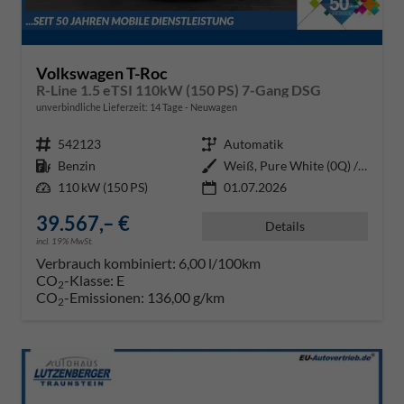
Volkswagen T-Roc
R-Line 1.5 eTSI 110kW (150 PS) 7-Gang DSG
unverbindliche Lieferzeit:
14 Tage
Neuwagen
Fahrzeugnr.
542123
Getriebe
Automatik
Kraftstoff
Benzin
Außenfarbe
Weiß, Pure White (0Q) / Dach Sc
Leistung
110 kW (150 PS)
01.07.2026
39.567,– €
Details
incl. 19% MwSt.
Verbrauch kombiniert:
6,00 l/100km
CO
-Klasse:
E
2
CO
-Emissionen:
136,00 g/km
2