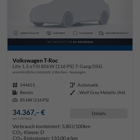
Volkswagen T-Roc
Life 1.5 eTSI 85kW (116 PS) 7-Gang DSG
unverbindliche Lieferzeit:
6 Wochen
Neuwagen
Fahrzeugnr.
544651
Getriebe
Automatik
Kraftstoff
Benzin
Außenfarbe
, Wolf Grey Metallic (A6)
Leistung
85 kW (116 PS)
34.367,– €
Details
incl. 19% MwSt.
Verbrauch kombiniert:
5,80 l/100km
CO
-Klasse:
D
2
CO
-Emissionen:
133,00 g/km
2