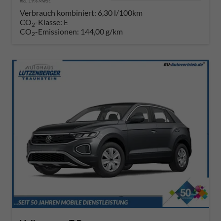
incl. 19% MwSt.
Verbrauch kombiniert:
6,30 l/100km
CO
-Klasse:
E
2
CO
-Emissionen:
144,00 g/km
2