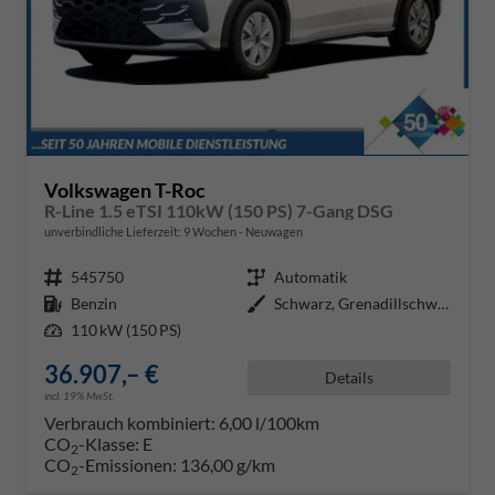
Volkswagen T-Roc
R-Line 1.5 eTSI 110kW (150 PS) 7-Gang DSG
unverbindliche Lieferzeit:
9 Wochen
Neuwagen
Fahrzeugnr.
545750
Getriebe
Automatik
Kraftstoff
Benzin
Außenfarbe
Schwarz, Grenadillschwarz Metall
Leistung
110 kW (150 PS)
36.907,– €
Details
incl. 19% MwSt.
Verbrauch kombiniert:
6,00 l/100km
CO
-Klasse:
E
2
CO
-Emissionen:
136,00 g/km
2