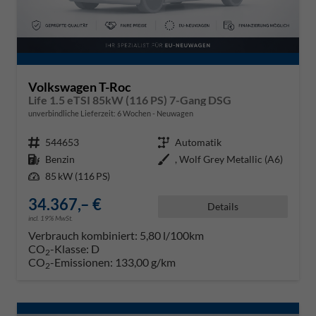
Volkswagen T-Roc
Life 1.5 eTSI 85kW (116 PS) 7-Gang DSG
unverbindliche Lieferzeit:
6 Wochen
Neuwagen
Fahrzeugnr.
544653
Getriebe
Automatik
Kraftstoff
Benzin
Außenfarbe
, Wolf Grey Metallic (A6)
Leistung
85 kW (116 PS)
34.367,– €
Details
incl. 19% MwSt.
Verbrauch kombiniert:
5,80 l/100km
CO
-Klasse:
D
2
CO
-Emissionen:
133,00 g/km
2