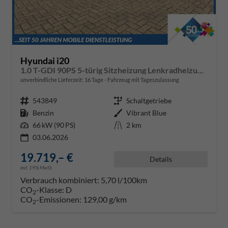
Hyundai i20
1.0 T-GDI 90PS 5-türig Sitzheizung Lenkradheizung Rückf.Kamera PDC Klima Apple CarPlay Android Auto Tempomat Touchscreen
unverbindliche Lieferzeit:
16 Tage
Fahrzeug mit Tageszulassung
Fahrzeugnr.
543849
Getriebe
Schaltgetriebe
Kraftstoff
Benzin
Außenfarbe
Vibrant Blue
Leistung
66 kW (90 PS)
Kilometerstand
2 km
03.06.2026
19.719,– €
Details
incl. 19% MwSt.
Verbrauch kombiniert:
5,70 l/100km
CO
-Klasse:
D
2
CO
-Emissionen:
129,00 g/km
2