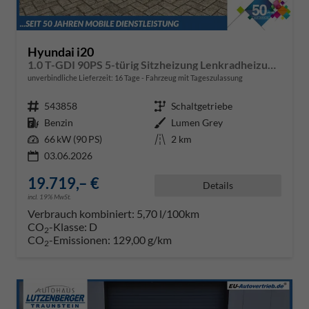
Hyundai i20
1.0 T-GDI 90PS 5-türig Sitzheizung Lenkradheizung Rückf.Kamera PDC Klima Apple CarPlay Android Auto Tempomat Touchscreen
unverbindliche Lieferzeit:
16 Tage
Fahrzeug mit Tageszulassung
Fahrzeugnr.
543858
Getriebe
Schaltgetriebe
Kraftstoff
Benzin
Außenfarbe
Lumen Grey
Leistung
66 kW (90 PS)
Kilometerstand
2 km
03.06.2026
19.719,– €
Details
incl. 19% MwSt.
Verbrauch kombiniert:
5,70 l/100km
CO
-Klasse:
D
2
CO
-Emissionen:
129,00 g/km
2