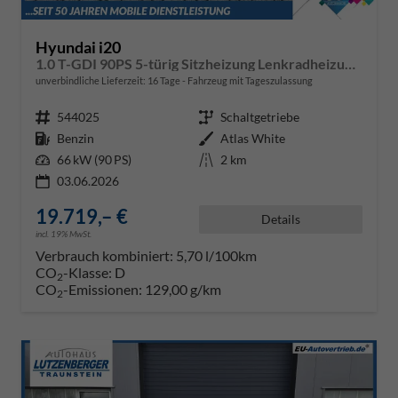
Hyundai i20
1.0 T-GDI 90PS 5-türig Sitzheizung Lenkradheizung Rückf.Kamera PDC Klima Apple CarPlay Android Auto Tempomat Touchscreen
unverbindliche Lieferzeit:
16 Tage
Fahrzeug mit Tageszulassung
Fahrzeugnr.
544025
Getriebe
Schaltgetriebe
Kraftstoff
Benzin
Außenfarbe
Atlas White
Leistung
66 kW (90 PS)
Kilometerstand
2 km
03.06.2026
19.719,– €
Details
incl. 19% MwSt.
Verbrauch kombiniert:
5,70 l/100km
CO
-Klasse:
D
2
CO
-Emissionen:
129,00 g/km
2