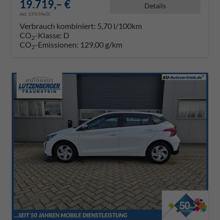
19.719,– €
Details
incl. 19% MwSt.
Verbrauch kombiniert:
5,70 l/100km
CO
-Klasse:
D
2
CO
-Emissionen:
129,00 g/km
2