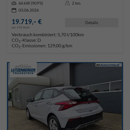
Leistung
66 kW (90 PS)
Kilometerstand
2 km
03.06.2026
19.719,– €
Details
incl. 19% MwSt.
Verbrauch kombiniert:
5,70 l/100km
CO
-Klasse:
D
2
CO
-Emissionen:
129,00 g/km
2