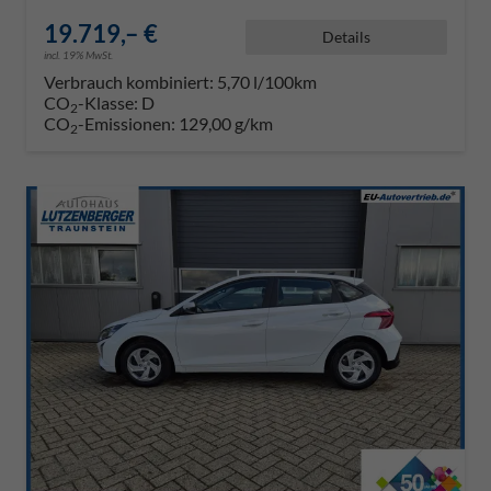
19.719,– €
Details
incl. 19% MwSt.
Verbrauch kombiniert:
5,70 l/100km
CO
-Klasse:
D
2
CO
-Emissionen:
129,00 g/km
2