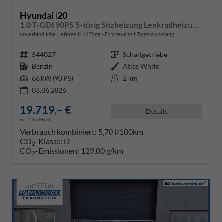
Hyundai i20
1.0 T-GDI 90PS 5-türig Sitzheizung Lenkradheizung Rückf.Kamera PDC Klima Apple CarPlay Android Auto Tempomat Touchscreen
unverbindliche Lieferzeit:
16 Tage
Fahrzeug mit Tageszulassung
Fahrzeugnr.
544027
Getriebe
Schaltgetriebe
Kraftstoff
Benzin
Außenfarbe
Atlas White
Leistung
66 kW (90 PS)
Kilometerstand
2 km
03.06.2026
19.719,– €
Details
incl. 19% MwSt.
Verbrauch kombiniert:
5,70 l/100km
CO
-Klasse:
D
2
CO
-Emissionen:
129,00 g/km
2