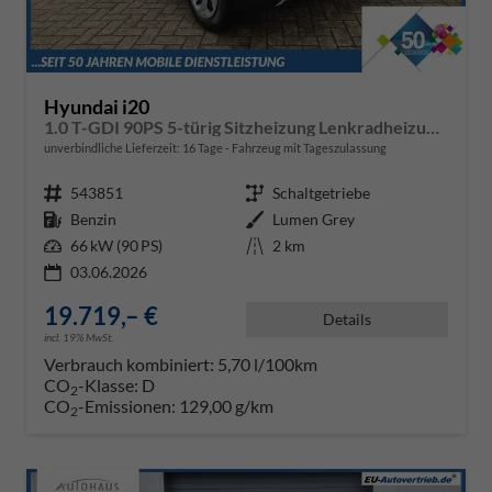
Hyundai i20
1.0 T-GDI 90PS 5-türig Sitzheizung Lenkradheizung Rückf.Kamera PDC Klima Apple CarPlay Android Auto Tempomat Touchscreen
unverbindliche Lieferzeit:
16 Tage
Fahrzeug mit Tageszulassung
Fahrzeugnr.
543851
Getriebe
Schaltgetriebe
Kraftstoff
Benzin
Außenfarbe
Lumen Grey
Leistung
66 kW (90 PS)
Kilometerstand
2 km
03.06.2026
19.719,– €
Details
incl. 19% MwSt.
Verbrauch kombiniert:
5,70 l/100km
CO
-Klasse:
D
2
CO
-Emissionen:
129,00 g/km
2