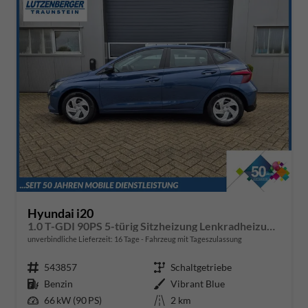
Hyundai i20
1.0 T-GDI 90PS 5-türig Sitzheizung Lenkradheizung Rückf.Kamera PDC Klima Apple CarPlay Android Auto Tempomat Touchscreen
unverbindliche Lieferzeit:
16 Tage
Fahrzeug mit Tageszulassung
Fahrzeugnr.
543857
Getriebe
Schaltgetriebe
Kraftstoff
Benzin
Außenfarbe
Vibrant Blue
Leistung
66 kW (90 PS)
Kilometerstand
2 km