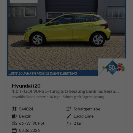
Hyundai i20
1.0 T-GDI 90PS 5-türig Sitzheizung Lenkradheizung Rückf.Kamera PDC Klima Apple CarPlay Android Auto Tempomat Touchscreen
unverbindliche Lieferzeit:
16 Tage
Fahrzeug mit Tageszulassung
Fahrzeugnr.
544024
Getriebe
Schaltgetriebe
Kraftstoff
Benzin
Außenfarbe
Lucid Lime
Leistung
66 kW (90 PS)
Kilometerstand
2 km
03.06.2026