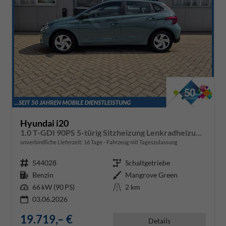
Hyundai i20
1.0 T-GDI 90PS 5-türig Sitzheizung Lenkradheizung Rückf.Kamera PDC Klima Apple CarPlay Android Auto Tempomat Touchscreen
unverbindliche Lieferzeit:
16 Tage
Fahrzeug mit Tageszulassung
Fahrzeugnr.
544028
Getriebe
Schaltgetriebe
Kraftstoff
Benzin
Außenfarbe
Mangrove Green
Leistung
66 kW (90 PS)
Kilometerstand
2 km
03.06.2026
19.719,– €
Details