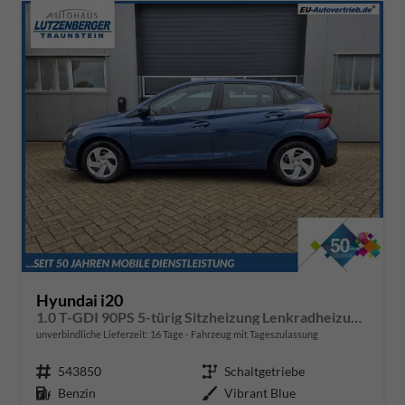
Hyundai i20
1.0 T-GDI 90PS 5-türig Sitzheizung Lenkradheizung Rückf.Kamera PDC Klima Apple CarPlay Android Auto Tempomat Touchscreen
unverbindliche Lieferzeit:
16 Tage
Fahrzeug mit Tageszulassung
Fahrzeugnr.
543850
Getriebe
Schaltgetriebe
Kraftstoff
Benzin
Außenfarbe
Vibrant Blue