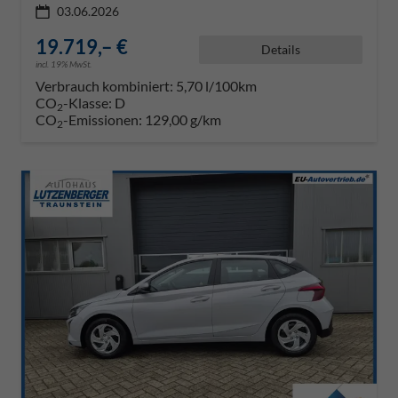
03.06.2026
19.719,– €
Details
incl. 19% MwSt.
Verbrauch kombiniert:
5,70 l/100km
CO
-Klasse:
D
2
CO
-Emissionen:
129,00 g/km
2