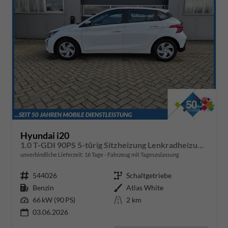
Hyundai i20
1.0 T-GDI 90PS 5-türig Sitzheizung Lenkradheizung Rückf.Kamera PDC Klima Apple CarPlay Android Auto Tempomat Touchscreen
unverbindliche Lieferzeit:
16 Tage
Fahrzeug mit Tageszulassung
Fahrzeugnr.
544026
Getriebe
Schaltgetriebe
Kraftstoff
Benzin
Außenfarbe
Atlas White
Leistung
66 kW (90 PS)
Kilometerstand
2 km
03.06.2026