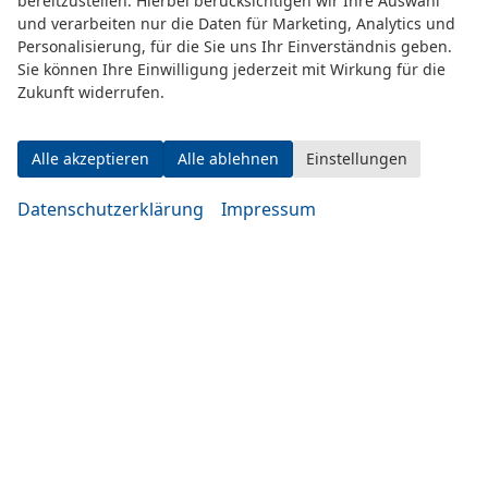
bereitzustellen. Hierbei berücksichtigen wir Ihre Auswahl
und verarbeiten nur die Daten für Marketing, Analytics und
Personalisierung, für die Sie uns Ihr Einverständnis geben.
Sie können Ihre Einwilligung jederzeit mit Wirkung für die
Zukunft widerrufen.
Eugen-Rosner-Str. 16
83278 Traunstein
Alle akzeptieren
Alle ablehnen
Einstellungen
Öffnungszeiten
Datenschutzerklärung
Impressum
Montag bis Mittwoch
10:00-19:00 Uhr
Donnerstag bis Freitag