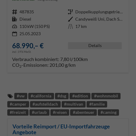
Fahrzeugnr.
487835
Getriebe
Doppelkupplungsgetriebe (DSG)
Kraftstoff
Diesel
Außenfarbe
Candyweiß Uni, Dach Schwarz
Leistung
110 kW (150 PS)
Kilometerstand
17 km
25.05.2023
68.990,– €
Details
incl. 19% MwSt.
Verbrauch kombiniert:
7,80 l/100km
CO
-Emissionen:
201,00 g/km
2
#
vw
#
california
#
dsg
#
edition
#
wohnmobil
#
camper
#
aufstelldach
#
multivan
#
familie
#
freizeit
#
urlaub
#
reisen
#
abenteuer
#
caming
Vorteile Reimport / EU-Importfahrzeuge
Angebote