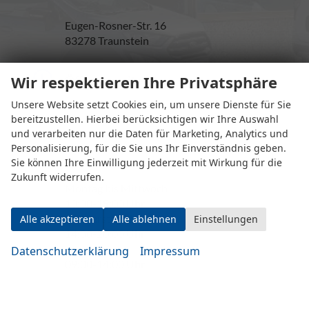
Eugen-Rosner-Str. 16
83278 Traunstein
Wir respektieren Ihre Privatsphäre
Öffnungszeiten
Unsere Website setzt Cookies ein, um unsere Dienste für Sie
bereitzustellen. Hierbei berücksichtigen wir Ihre Auswahl
und verarbeiten nur die Daten für Marketing, Analytics und
Personalisierung, für die Sie uns Ihr Einverständnis geben.
Sie können Ihre Einwilligung jederzeit mit Wirkung für die
Zukunft widerrufen.
Montag bis Mittwoch
10:00-19:00 Uhr
Donnerstag bis Freitag
Alle akzeptieren
Alle ablehnen
Einstellungen
14:00-20:00 Uhr
Samstag
Datenschutzerklärung
Impressum
09:00-14:00 Uhr
oder nach Vereinbarung