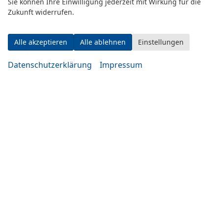
Sie können Ihre Einwilligung jederzeit mit Wirkung für die
Zukunft widerrufen.
Alle akzeptieren
Alle ablehnen
Einstellungen
Adresse
Datenschutzerklärung
Impressum
Eugen-Rosner-Str. 16
83278 Traunstein